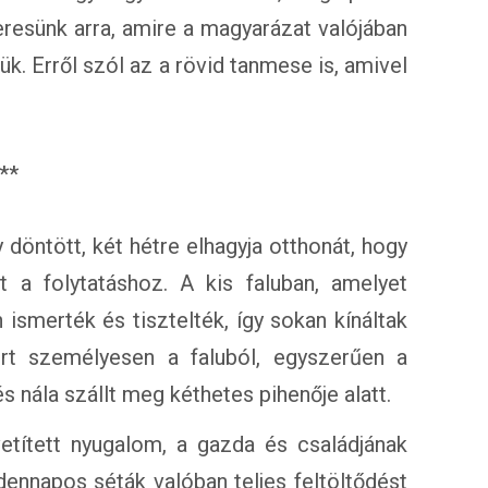
eresünk arra, amire a magyarázat valójában
ük. Erről szól az a rövid tanmese is, amivel
**
döntött, két hétre elhagyja otthonát, hogy
t a folytatáshoz. A kis faluban, amelyet
 ismerték és tisztelték, így sokan kínáltak
rt személyesen a faluból, egyszerűen a
s nála szállt meg kéthetes pihenője alatt.
etített nyugalom, a gazda és családjának
ennapos séták valóban teljes feltöltődést