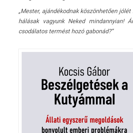
„Mester, ajándékodnak köszönhetően jólét
hálásak vagyunk Neked mindannyian! Ár
csodálatos termést hozó gabonád?”