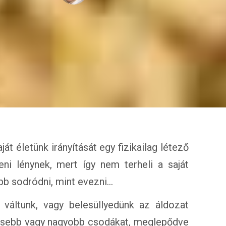
ját életünk irányítását egy fizikailag létező
ni lénynek, mert így nem terheli a saját
bb sodródni, mint evezni…
váltunk, vagy belesüllyedünk az áldozat
kisebb vagy nagyobb csodákat, meglepődve