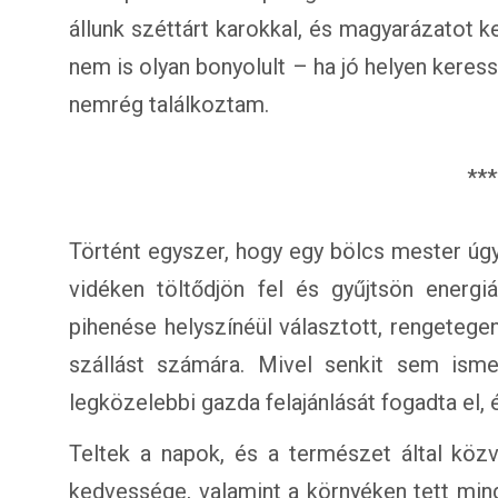
állunk széttárt karokkal, és magyarázatot k
nem is olyan bonyolult – ha jó helyen keress
nemrég találkoztam.
***
Történt egyszer, hogy egy bölcs mester úgy 
vidéken töltődjön fel és gyűjtsön energiá
pihenése helyszínéül választott, rengetegen
szállást számára. Mivel senkit sem isme
legközelebbi gazda felajánlását fogadta el, é
Teltek a napok, és a természet által közv
kedvessége, valamint a környéken tett mind