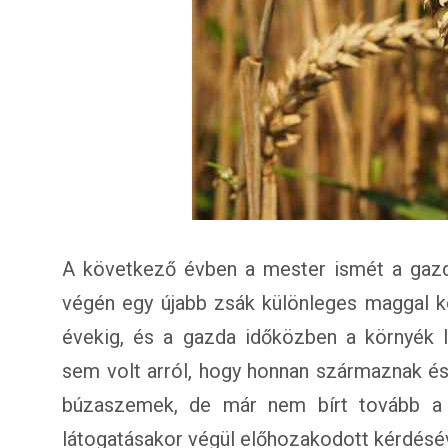
A következő évben a mester ismét a gazdá
végén egy újabb zsák különleges maggal k
évekig, és a gazda időközben a környék l
sem volt arról, hogy honnan származnak és
búzaszemek, de már nem bírt tovább a k
látogatásakor végül előhozakodott kérdésév