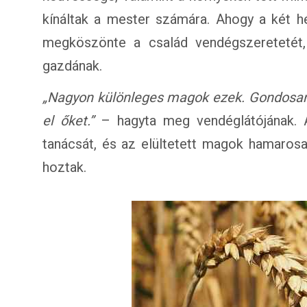
kínáltak a mester számára. Ahogy a két hét
megköszönte a család vendégszeretetét
gazdának.
„Nagyon különleges magok ezek. Gondosan üg
el őket.”
– hagyta meg vendéglátójának. 
tanácsát, és az elültetett magok hamarosa
hoztak.