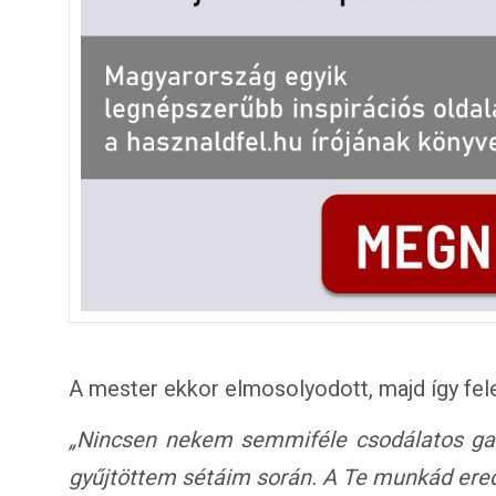
A mester ekkor elmosolyodott, majd így fele
„Nincsen nekem semmiféle csodálatos ga
gyűjtöttem sétáim során. A Te munkád ere