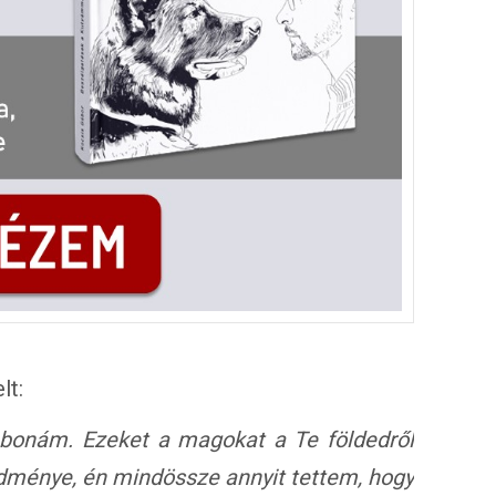
lt:
bonám. Ezeket a magokat a Te földedről
dménye, én mindössze annyit tettem, hogy