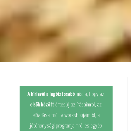
A hírlevél a legbiztosabb
módja, hogy az
elsők között
értesülj az írásaimról, az
előadásaimról, a workshopjaimról, a
jótékonysági programjaimról és egyéb