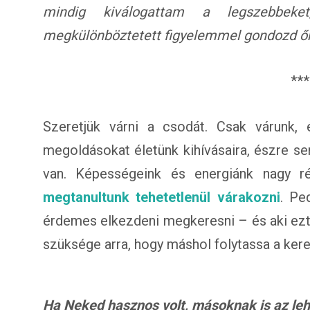
mindig kiválogattam a legszebbe
megkülönböztetett figyelemmel gondozd őke
***
Szeretjük várni a csodát. Csak várunk, 
megoldásokat életünk kihívásaira, észre s
van. Képességeink és energiánk nagy ré
megtanultunk tehetetlenül várakozni
. Pe
érdemes elkezdeni megkeresni – és aki ezt
szüksége arra, hogy máshol folytassa a kere
Ha Neked hasznos volt, másoknak is az lehet