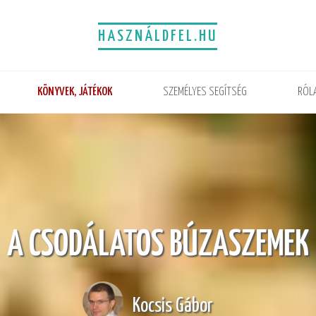
HASZNÁLDFEL.HU
KÖNYVEK, JÁTÉKOK
SZEMÉLYES SEGÍTSÉG
RÓL
A CSODÁLATOS BÚZASZEMEK
Kocsis Gábor