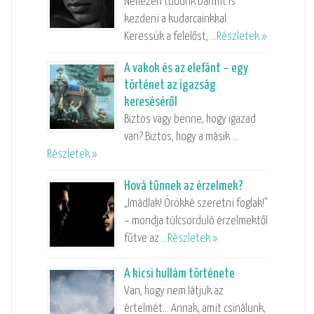
Nehezen tudunk bármit is
kezdeni a kudarcainkkal.
Keressük a felelőst, …
Részletek »
A vakok és az elefánt – egy
történet az igazság
kereséséről
Biztos vagy benne, hogy igazad
van? Biztos, hogy a másik …
Részletek »
Hová tűnnek az érzelmek?
„Imádlak! Örökké szeretni foglak!”
– mondja túlcsorduló érzelmektől
fűtve az …
Részletek »
A kicsi hullám története
Van, hogy nem látjuk az
értelmét… Annak, amit csinálunk,