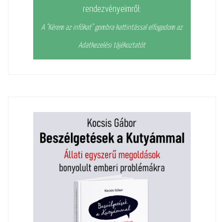
rendezvényeimről:
A "Kérem az infókat" gombra kattintással elfogadom az
Adatkezelési tájékoztatót