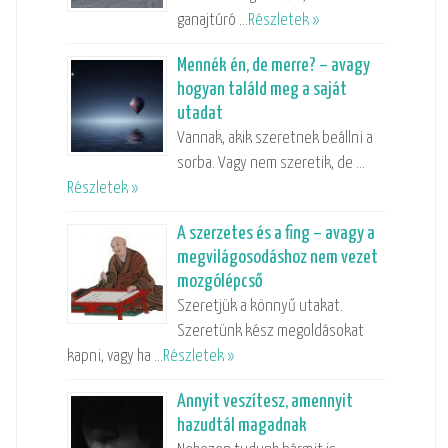
ganajtúró …
Részletek »
Mennék én, de merre? – avagy
hogyan találd meg a saját
utadat
Vannak, akik szeretnek beállni a
sorba. Vagy nem szeretik, de …
Részletek »
A szerzetes és a fing – avagy a
megvilágosodáshoz nem vezet
mozgólépcső
Szeretjük a könnyű utakat.
Szeretünk kész megoldásokat
kapni, vagy ha …
Részletek »
Annyit veszítesz, amennyit
hazudtál magadnak