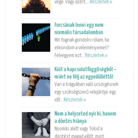
vége. Vagy azért, …
Részletek »
Furcsának lenni egy nem
normális társadalomban
Mit fognak gondolni rólam, ha
elmondom a véleményemet?
Felvegyem ezt …
Részletek »
Kiút a kapcsolatfüggőségből –
miért ne félj az egyedülléttől
Van a trágyában való ücsörgésnek
egy szükségszerű velejárója: egy
idő …
Részletek »
Nem a helyzeted nyír ki, hanem
a döntés hiánya
Nyomás alatt vagy. Tolod a
döntést magad előtt, mint