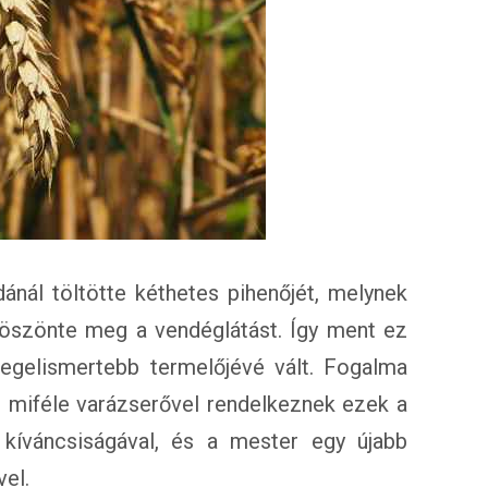
nál töltötte kéthetes pihenőjét, melynek
öszönte meg a vendéglátást. Így ment ez
egelismertebb termelőjévé vált. Fogalma
 miféle varázserővel rendelkeznek ezek a
íváncsiságával, és a mester egy újabb
el.