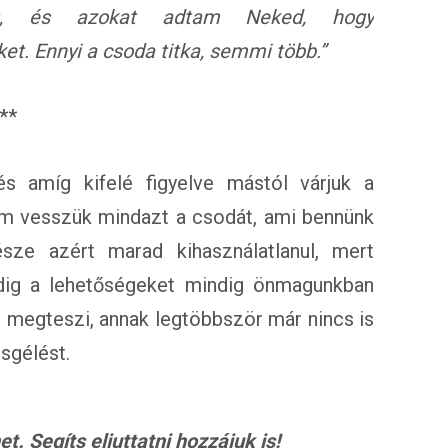
ket, és azokat adtam Neked, hogy
t. Ennyi a csoda titka, semmi több.”
**
és amíg kifelé figyelve mástól várjuk a
em vesszük mindazt a csodát, ami bennünk
sze azért marad kihasználatlanul, mert
dig a lehetőségeket mindig önmagunkban
 megteszi, annak legtöbbször már nincs is
sgélést.
. Segíts eljuttatni hozzájuk is!