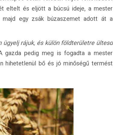
 eltelt és eljött a búcsú ideje, a mester
, majd egy zsák búzaszemet adott át a
yelj rájuk, és külön földterületre ültesd
A gazda pedig meg is fogadta a mester
n hihetetlenül bő és jó minőségű termést