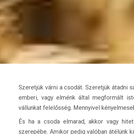
Szeretjük várni a csodát. Szeretjük átadni sa
emberi, vagy elménk által megformált iste
vállunkat felelősség. Mennyivel kényelmese
És ha a csoda elmarad, akkor vagy hitet 
szerepébe. Amikor pedig valóban átélünk 