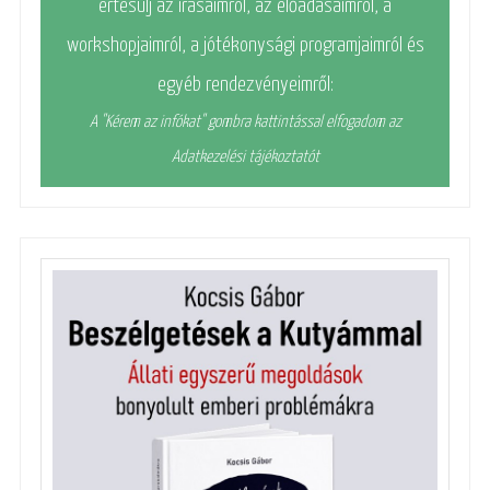
értesülj az írásaimról, az előadásaimról, a
workshopjaimról, a jótékonysági programjaimról és
egyéb rendezvényeimről:
A "Kérem az infókat" gombra kattintással elfogadom az
Adatkezelési tájékoztatót