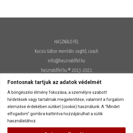
HASZNÁLD FEL
Kocsis Gábor mentális segítő, coach
info@hasznaldfel.hu
hasznaldfel.hu © 2013-2021
Írásaim szerzői jogi védelem alatt állnak, felhasználásuk kizárólag az
Fontosnak tartjuk az adatok védelmét
Adatvédelmi szabályzatnak megfelelően engedélyezett.
A böngészési élmény fokozása, a személyre szabott
Adatvédelem
◊
Adatkezelés
◊
Általános szerződési feltételek
◊
hirdetések vagy tartalmak megjelenítése, valamint a forgalom
elemzése érdekében sütiket (cookie) használunk. A "Mindet
Kapcsolat
elfogadom" gombra kattintva hozzájárulhat a sütik
használatához.