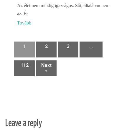
Az élet nem mindig igazságos. Sőt, általában nem
az. És
Tovább
1
2
3
…
112
Next
»
Leave a reply