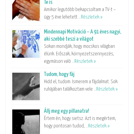
Te is
Amikor legutóbb bekapcsoltam a TV-t –
úgy 5 éve lehetett …
Részletek »
Mindennapi Motiváció – A 91 éves nagyi,
aki szebbé teszi a világot
Sokan mondják, hogy mocskos világban
élünk. Erőszak, környezetszennyezés,
egymáson való …
Részletek »
Tudom, hogy fáj
Hidd el, tudom. Ismerem a fájdalmat. Sok
ruhájában találkoztam vele …
Részletek »
Állj meg egy pillanatra!
Értem én, hogy sietsz. Azt is megértem,
hogy pontosan tudod, …
Részletek »