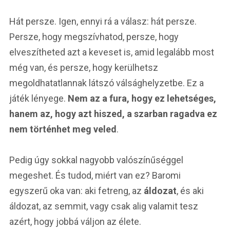
Hát persze. Igen, ennyi rá a válasz: hát persze.
Persze, hogy megszívhatod, persze, hogy
elveszítheted azt a keveset is, amid legalább most
még van, és persze, hogy kerülhetsz
megoldhatatlannak látszó válsághelyzetbe. Ez a
játék lényege.
Nem az a fura, hogy ez lehetséges,
hanem az, hogy azt hiszed, a szarban ragadva ez
nem történhet meg veled
.
Pedig úgy sokkal nagyobb valószínűséggel
megeshet. És tudod, miért van ez? Baromi
egyszerű oka van: aki fetreng, az
áldozat
, és aki
áldozat, az semmit, vagy csak alig valamit tesz
azért, hogy jobbá váljon az élete.