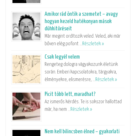
Amikor rád öntik a szemetet – avagy
hogyan kezeld hatékonyan mások
dühkitöréseit
Már megint ordítozik veled. Veled, aki már
bőven elég pofont …
Részletek »
Csak legyél velem
Rengeteg dologra vágyakozunk életünk
során. Emberi kapcsolatokra, tárgyakra,
élményekre, elismerésre, …
Részletek »
Picit több lett, maradhat?
Az ismerős kérdés. Te is sokszor hallottad
már, ha nem …
Részletek »
Nem kell bilincsben élned – gyakorlati