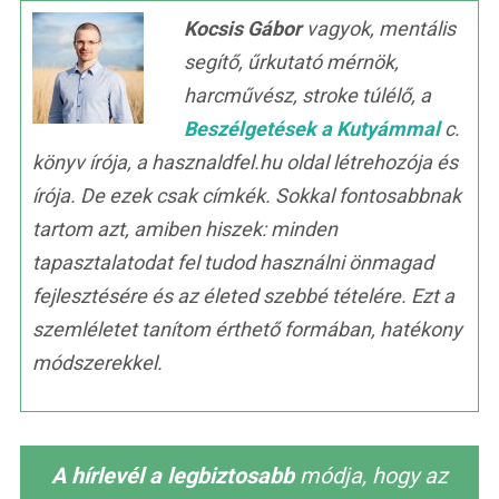
Kocsis Gábor
vagyok, mentális
segítő, űrkutató mérnök,
harcművész, stroke túlélő, a
Beszélgetések a Kutyámmal
c.
könyv írója, a hasznaldfel.hu oldal létrehozója és
írója. De ezek csak címkék. Sokkal fontosabbnak
tartom azt, amiben hiszek: minden
tapasztalatodat fel tudod használni önmagad
fejlesztésére és az életed szebbé tételére. Ezt a
szemléletet tanítom érthető formában, hatékony
módszerekkel.
A hírlevél a legbiztosabb
módja, hogy az