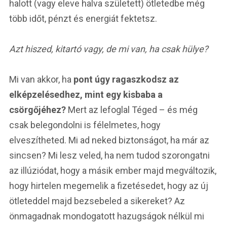
halott (vagy eleve halva született) ötletedbe még
több időt, pénzt és energiát fektetsz.
Azt hiszed, kitartó vagy, de mi van, ha csak hülye?
Mi van akkor, ha
pont úgy ragaszkodsz az
elképzelésedhez, mint egy kisbaba a
csörgőjéhez?
Mert az lefoglal Téged – és még
csak belegondolni is félelmetes, hogy
elveszítheted. Mi ad neked biztonságot, ha már az
sincsen? Mi lesz veled, ha nem tudod szorongatni
az illúziódat, hogy a másik ember majd megváltozik,
hogy hirtelen megemelik a fizetésedet, hogy az új
ötleteddel majd bezsebeled a sikereket? Az
önmagadnak mondogatott hazugságok nélkül mi