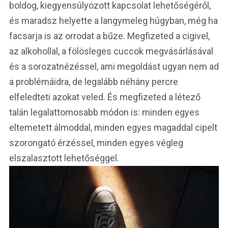
boldog, kiegyensúlyozott kapcsolat lehetőségéről,
és maradsz helyette a langymeleg húgyban, még ha
facsarja is az orrodat a bűze. Megfizeted a cigivel,
az alkohollal, a fölösleges cuccok megvásárlásával
és a sorozatnézéssel, ami megoldást ugyan nem ad
a problémáidra, de legalább néhány percre
elfeledteti azokat veled. És megfizeted a létező
talán legalattomosabb módon is: minden egyes
eltemetett álmoddal, minden egyes magaddal cipelt
szorongató érzéssel, minden egyes végleg
elszalasztott lehetőséggel.