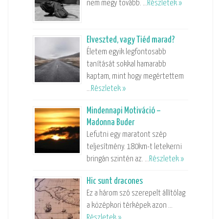
nem megy tovább. …
Részletek »
Elveszted, vagy Tiéd marad?
Életem egyik legfontosabb
tanítását sokkal hamarabb
kaptam, mint hogy megértettem
…
Részletek »
Mindennapi Motiváció –
Madonna Buder
Lefutni egy maratont szép
teljesítmény. 180km-t letekerni
bringán szintén az. …
Részletek »
Hic sunt dracones
Ez a három szó szerepelt állítólag
a középkori térképek azon …
Részletek »