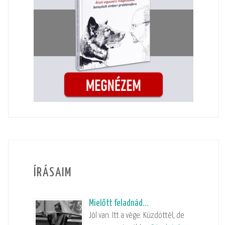
ÍRÁSAIM
Mielőtt feladnád…
Jól van. Itt a vége. Küzdöttél, de