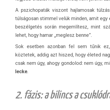
A pszichopaták viszont hajlamosak túlzáso
túlságosan stimmel velük minden, amit egy 
beszélgetés során megemlítesz, mint szá
lehet, hogy hamar „meglesz benne”.
Sok esetben azonban fel sem tűnik ez,
köztetek, addig azt hiszed, hogy életed nag
csak nem úgy, ahogy gondolod: nem úgy, mi
lecke
.
2. fázis: a bilincs a csuklódr