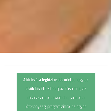
A hírlevél a legbiztosabb
módja, hogy az
elsők között
értesülj az írásaimról, az
előadásaimról, a workshopjaimról, a
jótékonysági programjaimról és egyéb