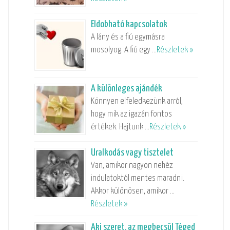
Eldobható kapcsolatok
A lány és a fiú egymásra
mosolyog. A fiú egy …
Részletek »
A különleges ajándék
Könnyen elfeledkezünk arról,
hogy mik az igazán fontos
értékek. Hajtunk …
Részletek »
Uralkodás vagy tisztelet
Van, amikor nagyon nehéz
indulatoktól mentes maradni.
Akkor különösen, amikor …
Részletek »
Aki szeret, az megbecsül Téged