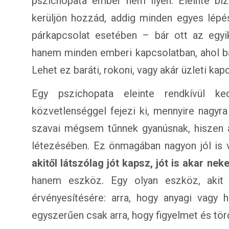
pszichopata ember nem ilyen. Eleinte bi
kerüljön hozzád, addig minden egyes lép
párkapcsolat esetében – bár ott az egyik
hanem minden emberi kapcsolatban, ahol b
Lehet ez baráti, rokoni, vagy akár üzleti kapc
Egy pszichopata eleinte rendkívül ke
közvetlenséggel fejezi ki, mennyire nagy
szavai mégsem tűnnek gyanúsnak, hiszen a
létezésében. Ez önmagában nagyon jól is 
akitől látszólag jót kapsz, jót is akar nek
hanem eszköz. Egy olyan eszköz, akit h
érvényesítésére: arra, hogy anyagi vagy 
egyszerűen csak arra, hogy figyelmet és tör