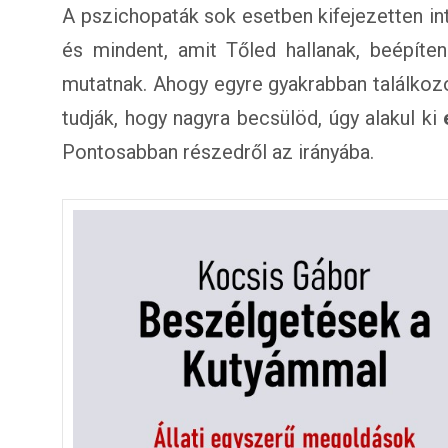
A pszichopaták sok esetben kifejezetten int
és mindent, amit Tőled hallanak, beépíte
mutatnak. Ahogy egyre gyakrabban találkozo
tudják, hogy nagyra becsülöd, úgy alakul ki
Pontosabban részedről az irányába.