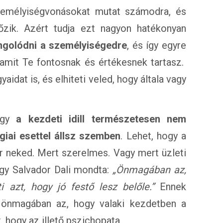
személyiségvonásokat mutat számodra, és
zik. Azért tudja ezt nagyon hatékonyan
angolódni a személyiségedre
, és így egyre
amit Te fontosnak és értékesnek tartasz.
idat is, és elhiteti veled, hogy általa vagy
hogy
a kezdeti idill természetesen nem
ógiai esettel állsz szemben
. Lehet, hogy a
 neked. Mert szerelmes. Vagy mert üzleti
ogy Salvador Dali mondta:
„Önmagában az,
 azt, hogy jó festő lesz belőle.”
Ennek
gy önmagában az, hogy valaki kezdetben a
t, hogy az illető pszichopata.