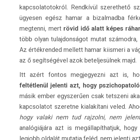
kapcsolatotokról. Rendkívül szerethető 
ügyesen egész hamar a bizalmadba férkő
megtenni, mert
rövid idő alatt képes ráh
több olyan tulajdonságot mutat számodra, 
Az értékrended mellett hamar kiismeri a vágya
az ő segítségével azok beteljesülnek majd.
Itt azért fontos megjegyezni azt is, 
feltétlenül jelenti azt, hogy pszichopatol
másik ember egyszerűen csak tetszeni akar
kapcsolatot szeretne kialakítani veled. Ah
hogy valaki nem tud rajzolni, nem jelenti
analógiájára azt is megállapíthatjuk, ho
legjobb oldalát mutatja feléd, nem jelenti az