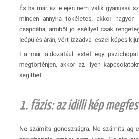
És ha már az elején nem válik gyanússá s
minden annyira tökéletes, akkor nagyon 
csapdába, amiből jó eséllyel csak rengete
leépülés árán, vért izzadva leszel képes kiju
Ha már áldozatául estél egy pszichopatá
megtörténjen, akkor az ilyen kapcsolatok
segíthet.
1. fázis: az idilli kép megfe
Ne számíts gonoszságra. Ne számíts agressz