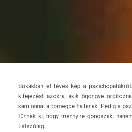
Sokakban él téves kép a pszichopatákról. 
kifejezést azokra, akik őrjöngve ordítozn
kamionnal a tömegbe hajtanak. Pedig a ps
tűnnek ki, hogy mennyire gonoszak, hanem
Látszólag.