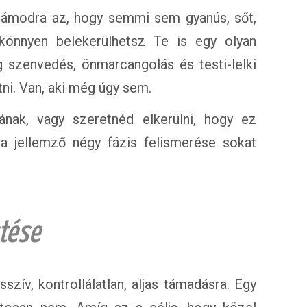
zámodra az, hogy semmi sem gyanús, sőt,
könnyen belekerülhetsz Te is egy olyan
g szenvedés, önmarcangolás és testi-lelki
tni. Van, aki még úgy sem.
nak, vagy szeretnéd elkerülni, hogy ez
ra jellemző négy fázis felismerése sokat
stése
ív, kontrollálatlan, aljas támadásra. Egy