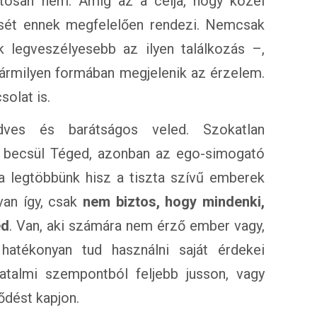
ztosan nem. Amíg az a célja, hogy közel
ését ennek megfelelően rendezi. Nemcsak
 legveszélyesebb az ilyen találkozás –,
ármilyen formában megjelenik az érzelem.
solat is.
dves és barátságos veled. Szokatlan
ra becsül Téged, azonban az ego-simogató
 legtöbbünk hisz a tiszta szívű emberek
van így, csak
nem biztos, hogy mindenki,
ed
. Van, aki számára nem érző ember vagy,
atékonyan tud használni saját érdekei
hatalmi szempontból feljebb jusson, vagy
ődést kapjon.