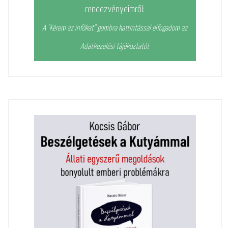
rendezvényeimről:
A "Kérem az infókat" gombra kattintással elfogadom az
Adatkezelési tájékoztatót