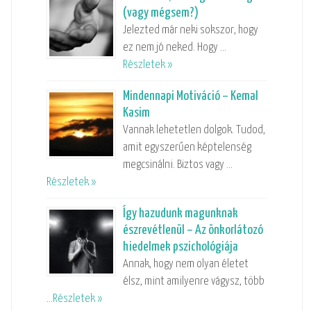
(vagy mégsem?)
Jelezted már neki sokszor, hogy
ez nem jó neked. Hogy …
Részletek »
Mindennapi Motiváció – Kemal
Kasim
Vannak lehetetlen dolgok. Tudod,
amit egyszerűen képtelenség
megcsinálni. Biztos vagy …
Részletek »
Így hazudunk magunknak
észrevétlenül – Az önkorlátozó
hiedelmek pszichológiája
Annak, hogy nem olyan életet
élsz, mint amilyenre vágysz, több
…
Részletek »