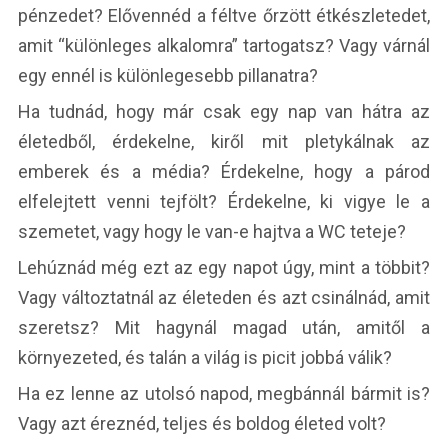
pénzedet? Elővennéd a féltve őrzött étkészletedet,
amit “különleges alkalomra” tartogatsz? Vagy várnál
egy ennél is különlegesebb pillanatra?
Ha tudnád, hogy már csak egy nap van hátra az
életedből, érdekelne, kiről mit pletykálnak az
emberek és a média? Érdekelne, hogy a párod
elfelejtett venni tejfölt? Érdekelne, ki vigye le a
szemetet, vagy hogy le van-e hajtva a WC teteje?
Lehúznád még ezt az egy napot úgy, mint a többit?
Vagy változtatnál az életeden és azt csinálnád, amit
szeretsz? Mit hagynál magad után, amitől a
környezeted, és talán a világ is picit jobbá válik?
Ha ez lenne az utolsó napod, megbánnál bármit is?
Vagy azt éreznéd, teljes és boldog életed volt?