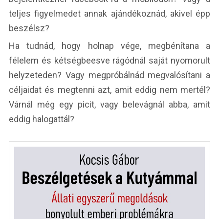
teljes figyelmedet annak ajándékoznád, akivel épp
beszélsz?
Ha tudnád, hogy holnap vége, megbénítana a
félelem és kétségbeesve rágódnál saját nyomorult
helyzeteden? Vagy megpróbálnád megvalósítani a
céljaidat és megtenni azt, amit eddig nem mertél?
Várnál még egy picit, vagy belevágnál abba, amit
eddig halogattál?