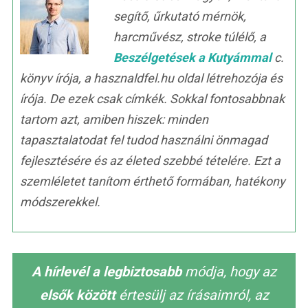
segítő, űrkutató mérnök,
harcművész, stroke túlélő, a
Beszélgetések a Kutyámmal
c.
könyv írója, a hasznaldfel.hu oldal létrehozója és
írója. De ezek csak címkék. Sokkal fontosabbnak
tartom azt, amiben hiszek: minden
tapasztalatodat fel tudod használni önmagad
fejlesztésére és az életed szebbé tételére. Ezt a
szemléletet tanítom érthető formában, hatékony
módszerekkel.
A hírlevél a legbiztosabb
módja, hogy az
elsők között
értesülj az írásaimról, az