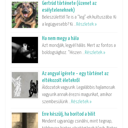
Gertrúd története (üzenet az
esélyteleneknek)
Beleszülettél Te is a “leg”-ek kultuszába. Ki
a legügyesebb? Ki …
Részletek »
Ha nem megy a hála
Azt mondják, legyél hálás. Mert az fontos a
boldogsághoz. “Hiszen …
Részletek »
Az angyal ígérete – egy történet az
eltékozolt életekről
Áldozatok vagyunk. Legalábbis hajlamosak
vagyunk annak érezni magunkat, amikor
szembesülünk …
Részletek »
Erre készülj, ha borítod a bilit
Mindent ugyanúgy csinálni, mint tegnap,