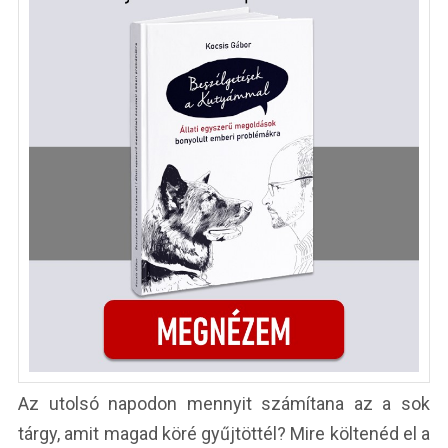
Az utolsó napodon mennyit számítana az a sok
tárgy, amit magad köré gyűjtöttél? Mire költenéd el a