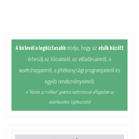
A hírlevél a legbiztosabb
módja, hogy az
elsők között
értesülj az írásaimról, az előadásaimról, a
workshopjaimról, a jótékonysági programjaimról és
egyéb rendezvényeimről:
A "Kérem az infókat" gombra kattintással elfogadom az
Adatkezelési tájékoztatót