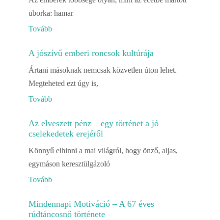
uborka: hamar
Tovább
A jószívű emberi roncsok kultúrája
Ártani másoknak nemcsak közvetlen úton lehet.
Megteheted ezt úgy is,
Tovább
Az elveszett pénz – egy történet a jó
cselekedetek erejéről
Könnyű elhinni a mai világról, hogy önző, aljas,
egymáson keresztülgázoló
Tovább
Mindennapi Motiváció – A 67 éves
rúdtáncosnő története