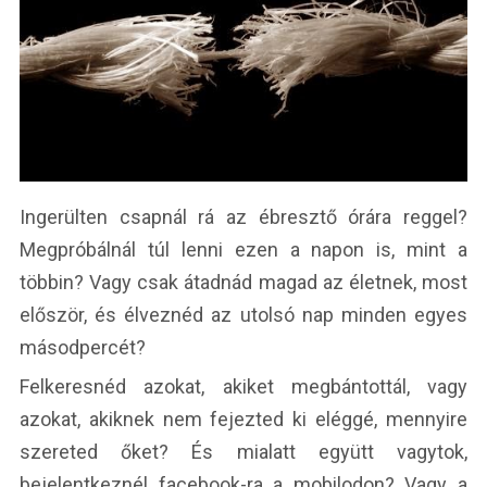
Ingerülten csapnál rá az ébresztő órára reggel?
Megpróbálnál túl lenni ezen a napon is, mint a
többin? Vagy csak átadnád magad az életnek, most
először, és élveznéd az utolsó nap minden egyes
másodpercét?
Felkeresnéd azokat, akiket megbántottál, vagy
azokat, akiknek nem fejezted ki eléggé, mennyire
szereted őket? És mialatt együtt vagytok,
bejelentkeznél facebook-ra a mobilodon? Vagy a