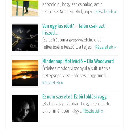
Képzeld el, hogy azt csinálod, amit
szeretsz. Nem érdekel, hogy …
Részletek »
Van egy kis időd? – Talán csak azt
hiszed…
(Ez az írásom a gyogyvizek.hu oldal
felkérésére készült, a teljes …
Részletek »
Mindennapi Motiváció – Ella Woodward
Érdekes módon viszonyul a kultúránk a
betegségekhez. Érdekes, hogy mind …
Részletek »
Ez nem szeretet. Ez birtoklási vágy.
„Biztos vagyok abban, hogy szeret… de
akkor miért bánik így …
Részletek »