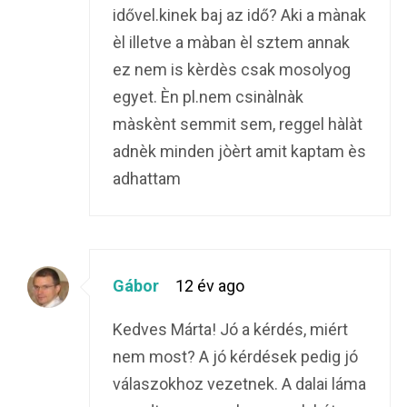
idővel.kinek baj az idő? Aki a mànak
èl illetve a màban èl sztem annak
ez nem is kèrdès csak mosolyog
egyet. Èn pl.nem csinàlnàk
màskènt semmit sem, reggel hàlàt
adnèk minden jòèrt amit kaptam ès
adhattam
Gábor
12 év ago
Kedves Márta! Jó a kérdés, miért
nem most? A jó kérdések pedig jó
válaszokhoz vezetnek. A dalai láma