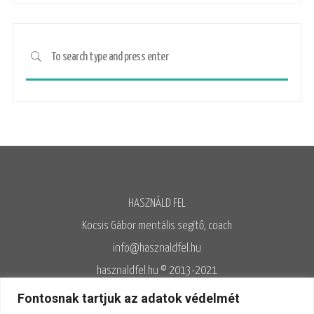
HASZNÁLD FEL
Kocsis Gábor mentális segítő, coach
info@hasznaldfel.hu
hasznaldfel.hu © 2013-2021
Írásaim szerzői jogi védelem alatt állnak, felhasználásuk kizárólag az
Fontosnak tartjuk az adatok védelmét