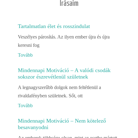
Írásaim
Tartalmatlan élet és rosszindulat
Veszélyes párosítás. Az ilyen ember újra és újra
keresni fog
Tovább
Mindennapi Motiváció – A valódi csodák
sokszor észrevétlenül születnek
A legnagyszerűbb dolgok nem feltétlenül a
rivaldafényben születnek. Sőt, ott
Tovább
Mindennapi Motiváció – Nem kötelező
besavanyodni
Az emberek többsége olyan, mint az ecetbe mártott