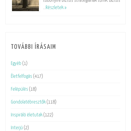
többnyire biztos stratégiának tűnik. Biztos
…
Részletek »
TOVÁBBI ÍRÁSAIM
Egyéb
(1)
Életfelfogás
(417)
Felépülés
(18)
Gondolatébresztők
(118)
Inspiráló életutak
(122)
Interjú
(2)