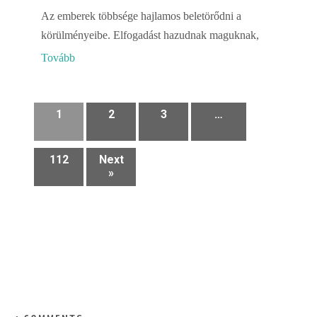
Az emberek többsége hajlamos beletörődni a
körülményeibe. Elfogadást hazudnak maguknak,
Tovább
1
2
3
…
112
Next
»