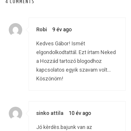
4 COMMENTS
Robi
9 év ago
Kedves Gábor! Ismét
elgondolkodtattál. Ezt írtam Neked
a Hozzád tartozó blogodhoz
kapcsolatos egyik szavam volt…
Köszönöm!
sinko attila
10 év ago
Jó kèrdès.bajunk van az