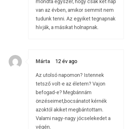
mondta egyszer, hogy csak két nap
van az évben, amikor semmit nem
tudunk tenni. Az egyiket tegnapnak
hívják, a másikat holnapnak.
Márta
12 év ago
Az utolsó napomon? Istennek
tetsző volt-e az életem? Vajon
befogad-e? Megbánnám
önzéseimet,bocsánatot kérnék
azoktól akiket megbántottam.
Valami nagy-nagy jócselekedet a
végén.