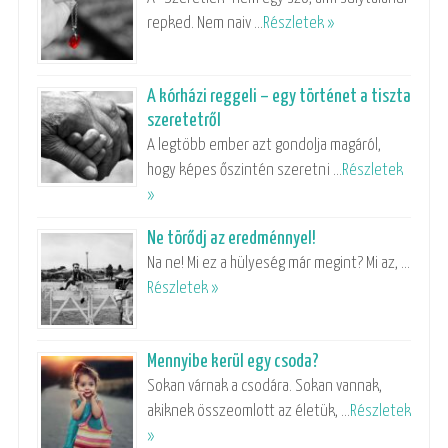
repked. Nem naiv …
Részletek »
A kórházi reggeli – egy történet a tiszta
szeretetről
A legtöbb ember azt gondolja magáról,
hogy képes őszintén szeretni …
Részletek
»
Ne törődj az eredménnyel!
Na ne! Mi ez a hülyeség már megint? Mi az, …
Részletek »
Mennyibe kerül egy csoda?
Sokan várnak a csodára. Sokan vannak,
akiknek összeomlott az életük, …
Részletek
»