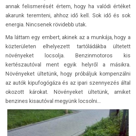
annak felismerését értem, hogy ha valódi értéket
akarunk teremteni, ahhoz idő kell. Sok idő és sok
energia. Nincsenek rövidebb utak.
Ma láttam egy embert, akinek az a munkája, hogy a
közterületen elhelyezett tartóládákba ültetett
növényeket locsolja. Benzinmotoros kis
kertészautóval ment egyik helyről a másikra.
Növényeket ültetünk, hogy próbáljuk kompenzálni
az autók kipufogógáza és az ipari szennyezés által
okozott károkat. Növényeket ültetünk, amiket
benzines kisautóval megyünk locsolni…