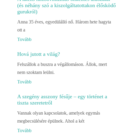
(és néhány szó a kiszolgáltatottakon élősködő
gurukról)
Anna 35 éves, egyedülálló nő. Három hete hagyta
ott a
Tovább
Hová jutott a világ?
Felszállok a buszra a végállomáson. Állok, mert
nem szoktam leülni.
Tovább
A szegény asszony fésűje – egy történet a
tiszta szeretetről
Vannak olyan kapcsolatok, amelyek egymás
megbecsülésére épülnek. Ahol a két
Tovább