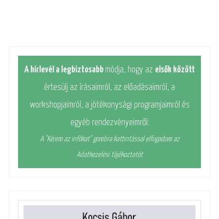
A hírlevél a legbiztosabb
módja, hogy az
elsők között
értesülj az írásaimról, az előadásaimról, a
workshopjaimról, a jótékonysági programjaimról és
egyéb rendezvényeimről:
A "Kérem az infókat" gombra kattintással elfogadom az
Adatkezelési tájékoztatót