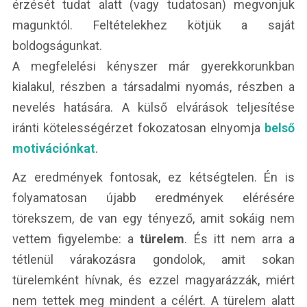
érzését tudat alatt (vagy tudatosan) megvonjuk
magunktól. Feltételekhez kötjük a saját
boldogságunkat.
A megfelelési kényszer már gyerekkorunkban
kialakul, részben a társadalmi nyomás, részben a
nevelés hatására. A külső elvárások teljesítése
iránti kötelességérzet fokozatosan elnyomja
belső
motivációnkat
.
Az eredmények fontosak, ez kétségtelen. Én is
folyamatosan újabb eredmények elérésére
törekszem, de van egy tényező, amit sokáig nem
vettem figyelembe: a
türelem
. És itt nem arra a
tétlenül várakozásra gondolok, amit sokan
türelemként hívnak, és ezzel magyarázzák, miért
nem tettek meg mindent a célért. A türelem alatt