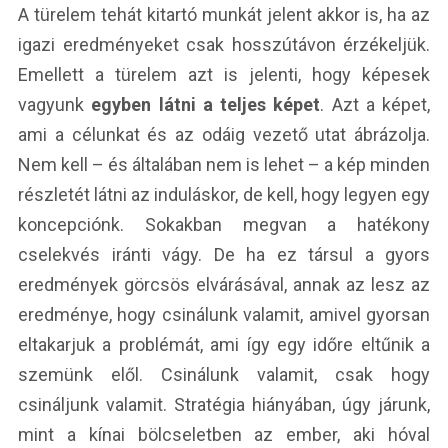
A türelem tehát kitartó munkát jelent akkor is, ha az
igazi eredményeket csak hosszútávon érzékeljük.
Emellett a türelem azt is jelenti, hogy képesek
vagyunk
egyben látni a teljes képet
. Azt a képet,
ami a célunkat és az odáig vezető utat ábrázolja.
Nem kell – és általában nem is lehet – a kép minden
részletét látni az induláskor, de kell, hogy legyen egy
koncepciónk. Sokakban megvan a hatékony
cselekvés iránti vágy. De ha ez társul a gyors
eredmények görcsös elvárásával, annak az lesz az
eredménye, hogy csinálunk valamit, amivel gyorsan
eltakarjuk a problémát, ami így egy időre eltűnik a
szemünk elől. Csinálunk valamit, csak hogy
csináljunk valamit. Stratégia hiányában, úgy járunk,
mint a kínai bölcseletben az ember, aki hóval