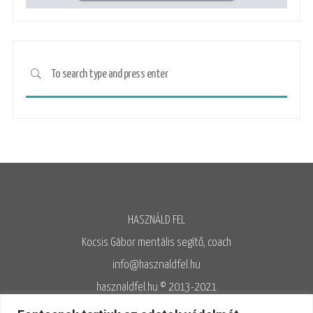
HASZNÁLD FEL
Kocsis Gábor mentális segítő, coach
info@hasznaldfel.hu
hasznaldfel.hu © 2013-2021
Írásaim szerzői jogi védelem alatt állnak, felhasználásuk kizárólag az