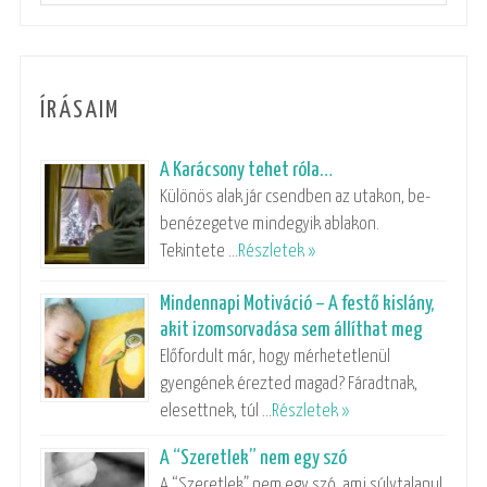
ÍRÁSAIM
A Karácsony tehet róla…
Különös alak jár csendben az utakon, be-
benézegetve mindegyik ablakon.
Tekintete …
Részletek »
Mindennapi Motiváció – A festő kislány,
akit izomsorvadása sem állíthat meg
Előfordult már, hogy mérhetetlenül
gyengének érezted magad? Fáradtnak,
elesettnek, túl …
Részletek »
A “Szeretlek” nem egy szó
A “Szeretlek” nem egy szó, ami súlytalanul