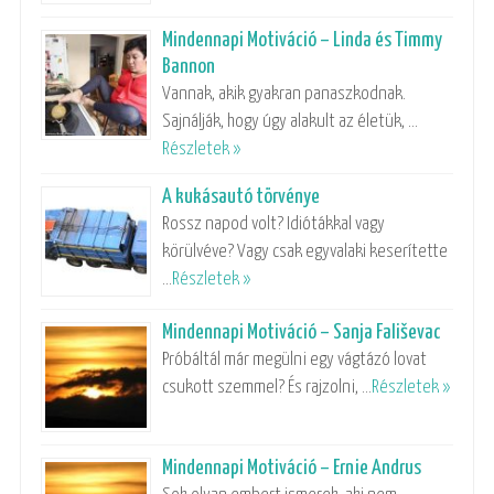
Mindennapi Motiváció – Linda és Timmy
Bannon
Vannak, akik gyakran panaszkodnak.
Sajnálják, hogy úgy alakult az életük, …
Részletek »
A kukásautó törvénye
Rossz napod volt? Idiótákkal vagy
körülvéve? Vagy csak egyvalaki keserítette
…
Részletek »
Mindennapi Motiváció – Sanja Fališevac
Próbáltál már megülni egy vágtázó lovat
csukott szemmel? És rajzolni, …
Részletek »
Mindennapi Motiváció – Ernie Andrus