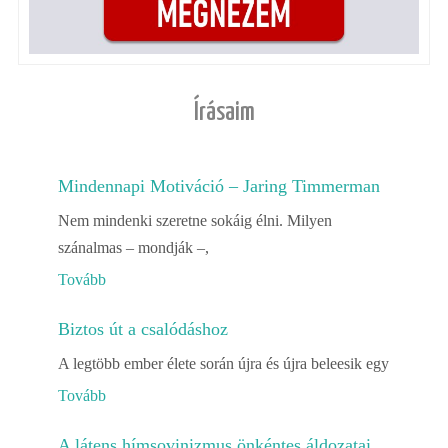
Írásaim
Mindennapi Motiváció – Jaring Timmerman
Nem mindenki szeretne sokáig élni. Milyen
szánalmas – mondják –,
Tovább
Biztos út a csalódáshoz
A legtöbb ember élete során újra és újra beleesik egy
Tovább
A látens hímsovinizmus önkéntes áldozatai