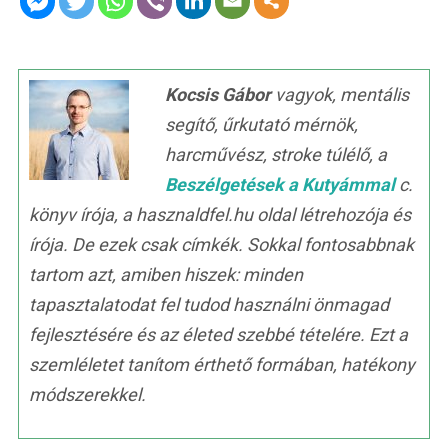
Kocsis Gábor
vagyok, mentális
segítő, űrkutató mérnök,
harcművész, stroke túlélő, a
Beszélgetések a Kutyámmal
c.
könyv írója, a hasznaldfel.hu oldal létrehozója és
írója. De ezek csak címkék. Sokkal fontosabbnak
tartom azt, amiben hiszek: minden
tapasztalatodat fel tudod használni önmagad
fejlesztésére és az életed szebbé tételére. Ezt a
szemléletet tanítom érthető formában, hatékony
módszerekkel.