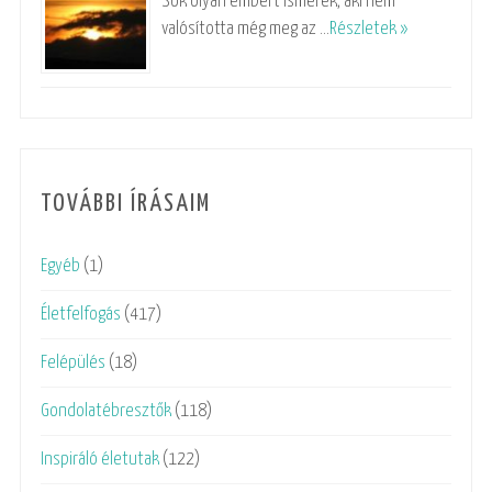
Sok olyan embert ismerek, aki nem
valósította még meg az …
Részletek »
TOVÁBBI ÍRÁSAIM
Egyéb
(1)
Életfelfogás
(417)
Felépülés
(18)
Gondolatébresztők
(118)
Inspiráló életutak
(122)