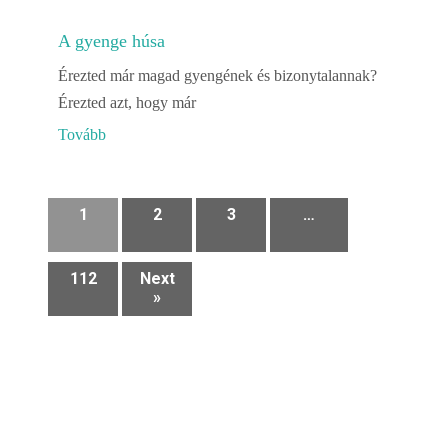
A gyenge húsa
Érezted már magad gyengének és bizonytalannak?
Érezted azt, hogy már
Tovább
1
2
3
…
112
Next
»