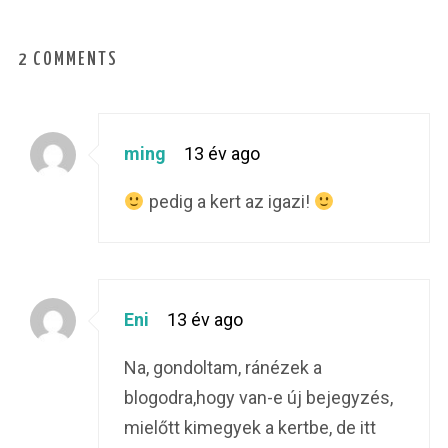
2 COMMENTS
ming
13 év ago
pedig a kert az igazi!
Eni
13 év ago
Na, gondoltam, ránézek a
blogodra,hogy van-e új bejegyzés,
mielőtt kimegyek a kertbe, de itt