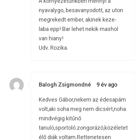
A kornyezetunkben mennyi a
nyavalygo, besavanyodott, az uton
megrekedt ember, akinek keze-
laba epp! Bar lehet nekik mashol
van hiany!
Udv. Rozika.
Balogh Zsigmondné
9 év ago
Kedves Gábor,nekem az édesapám
volt,aki soha meg nem dicsért,noha
mindvégig kitűnő
tanuló,sportoló.zongorázó,közéletet
élő diák voltam.Rettenetesen