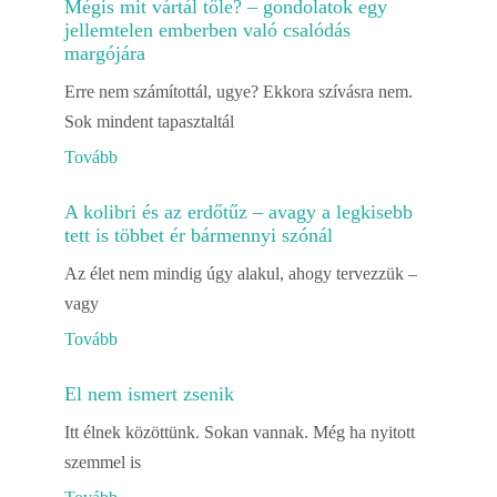
Mégis mit vártál tőle? – gondolatok egy
jellemtelen emberben való csalódás
margójára
Erre nem számítottál, ugye? Ekkora szívásra nem.
Sok mindent tapasztaltál
Tovább
A kolibri és az erdőtűz – avagy a legkisebb
tett is többet ér bármennyi szónál
Az élet nem mindig úgy alakul, ahogy tervezzük –
vagy
Tovább
El nem ismert zsenik
Itt élnek közöttünk. Sokan vannak. Még ha nyitott
szemmel is