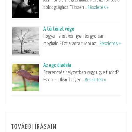
Azt mondják, legyél hálás. Mert az fontos a
boldogsághoz. “Hiszen …
Részletek »
A történet vége
Hogyan lehet könnyen és gyorsan
meghalni? Ezt akarta tudni az …
Részletek »
Az ego diadala
Szerencsés helyzetben vagy, ugye tudod?
És én is. Olyan helyen …
Részletek »
TOVÁBBI ÍRÁSAIM