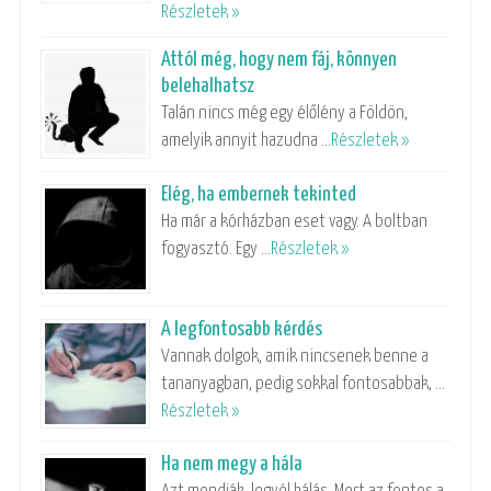
Részletek »
Attól még, hogy nem fáj, könnyen
belehalhatsz
Talán nincs még egy élőlény a Földön,
amelyik annyit hazudna …
Részletek »
Elég, ha embernek tekinted
Ha már a kórházban eset vagy. A boltban
fogyasztó. Egy …
Részletek »
A legfontosabb kérdés
Vannak dolgok, amik nincsenek benne a
tananyagban, pedig sokkal fontosabbak, …
Részletek »
Ha nem megy a hála