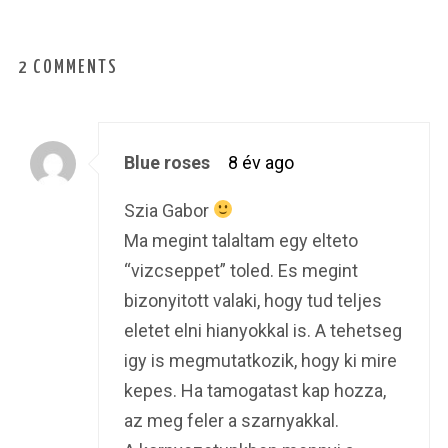
2 COMMENTS
Blue roses
8 év ago
Szia Gabor
Ma megint talaltam egy elteto
“vizcseppet” toled. Es megint
bizonyitott valaki, hogy tud teljes
eletet elni hianyokkal is. A tehetseg
igy is megmutatkozik, hogy ki mire
kepes. Ha tamogatast kap hozza,
az meg feler a szarnyakkal.