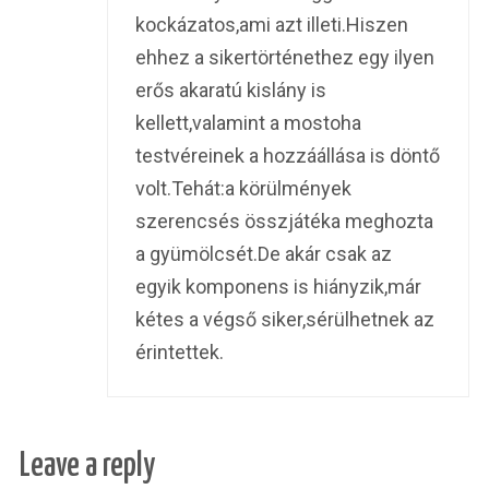
kockázatos,ami azt illeti.Hiszen
ehhez a sikertörténethez egy ilyen
erős akaratú kislány is
kellett,valamint a mostoha
testvéreinek a hozzáállása is döntő
volt.Tehát:a körülmények
szerencsés összjátéka meghozta
a gyümölcsét.De akár csak az
egyik komponens is hiányzik,már
kétes a végső siker,sérülhetnek az
érintettek.
Leave a reply