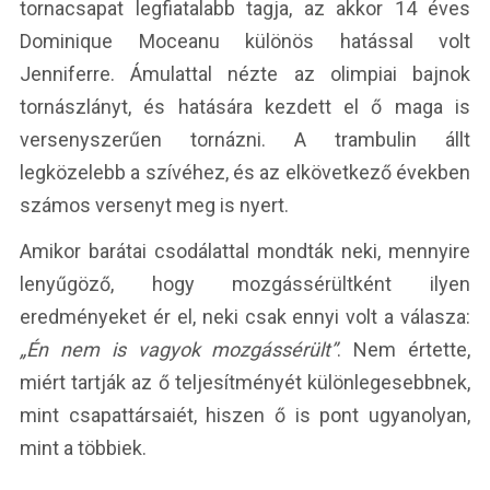
tornacsapat legfiatalabb tagja, az akkor 14 éves
Dominique Moceanu különös hatással volt
Jenniferre. Ámulattal nézte az olimpiai bajnok
tornászlányt, és hatására kezdett el ő maga is
versenyszerűen tornázni. A trambulin állt
legközelebb a szívéhez, és az elkövetkező években
számos versenyt meg is nyert.
Amikor barátai csodálattal mondták neki, mennyire
lenyűgöző, hogy mozgássérültként ilyen
eredményeket ér el, neki csak ennyi volt a válasza:
„Én nem is vagyok mozgássérült”
. Nem értette,
miért tartják az ő teljesítményét különlegesebbnek,
mint csapattársaiét, hiszen ő is pont ugyanolyan,
mint a többiek.