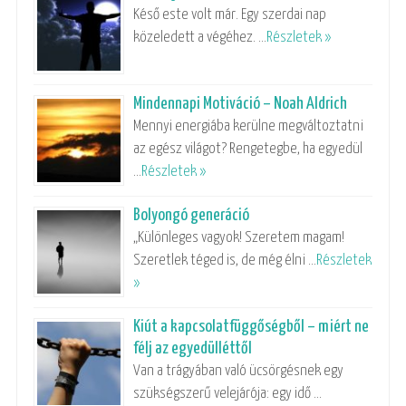
Késő este volt már. Egy szerdai nap
közeledett a végéhez. …
Részletek »
Mindennapi Motiváció – Noah Aldrich
Mennyi energiába kerülne megváltoztatni
az egész világot? Rengetegbe, ha egyedül
…
Részletek »
Bolyongó generáció
„Különleges vagyok! Szeretem magam!
Szeretlek téged is, de még élni …
Részletek
»
Kiút a kapcsolatfüggőségből – miért ne
félj az egyedülléttől
Van a trágyában való ücsörgésnek egy
szükségszerű velejárója: egy idő …