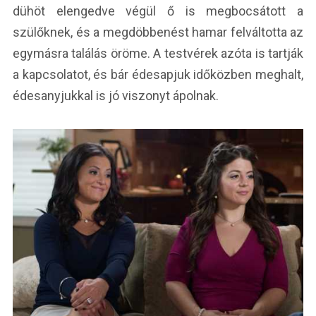
dühöt elengedve végül ő is megbocsátott a
szülőknek, és a megdöbbenést hamar felváltotta az
egymásra találás öröme. A testvérek azóta is tartják
a kapcsolatot, és bár édesapjuk időközben meghalt,
édesanyjukkal is jó viszonyt ápolnak.