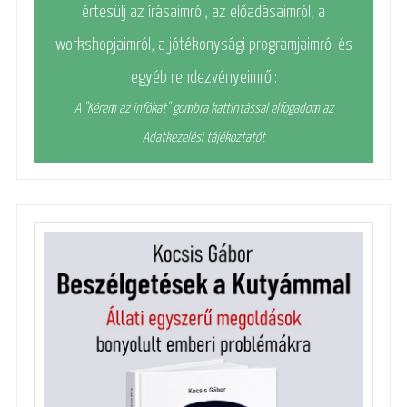
értesülj az írásaimról, az előadásaimról, a
workshopjaimról, a jótékonysági programjaimról és
egyéb rendezvényeimről:
A "Kérem az infókat" gombra kattintással elfogadom az
Adatkezelési tájékoztatót