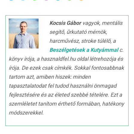
Kocsis Gábor
vagyok, mentális
segítő, űrkutató mérnök,
harcművész, stroke túlélő, a
Beszélgetések a Kutyámmal
c.
könyv írója, a hasznaldfel.hu oldal létrehozója és
írója. De ezek csak címkék. Sokkal fontosabbnak
tartom azt, amiben hiszek: minden
tapasztalatodat fel tudod használni önmagad
fejlesztésére és az életed szebbé tételére. Ezt a
szemléletet tanítom érthető formában, hatékony
módszerekkel.