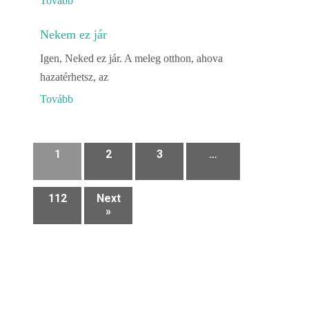
Tovább
Nekem ez jár
Igen, Neked ez jár. A meleg otthon, ahova
hazatérhetsz, az
Tovább
1
2
3
…
112
Next
»