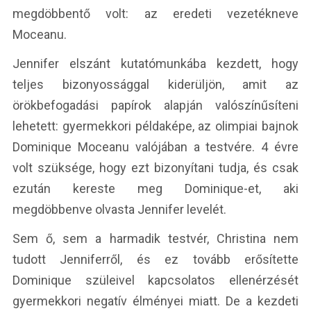
megdöbbentő volt: az eredeti vezetékneve
Moceanu.
Jennifer elszánt kutatómunkába kezdett, hogy
teljes bizonyossággal kiderüljön, amit az
örökbefogadási papírok alapján valószínűsíteni
lehetett: gyermekkori példaképe, az olimpiai bajnok
Dominique Moceanu valójában a testvére. 4 évre
volt szüksége, hogy ezt bizonyítani tudja, és csak
ezután kereste meg Dominique-et, aki
megdöbbenve olvasta Jennifer levelét.
Sem ő, sem a harmadik testvér, Christina nem
tudott Jenniferről, és ez tovább erősítette
Dominique szüleivel kapcsolatos ellenérzését
gyermekkori negatív élményei miatt. De a kezdeti