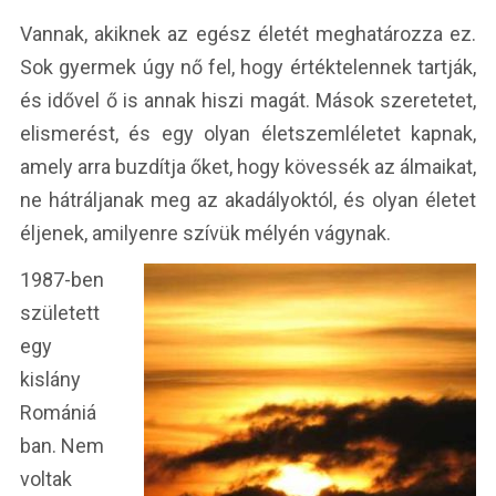
Vannak, akiknek az egész életét meghatározza ez.
Sok gyermek úgy nő fel, hogy értéktelennek tartják,
és idővel ő is annak hiszi magát. Mások szeretetet,
elismerést, és egy olyan életszemléletet kapnak,
amely arra buzdítja őket, hogy kövessék az álmaikat,
ne hátráljanak meg az akadályoktól, és olyan életet
éljenek, amilyenre szívük mélyén vágynak.
1987-ben
született
egy
kislány
Romániá
ban. Nem
voltak