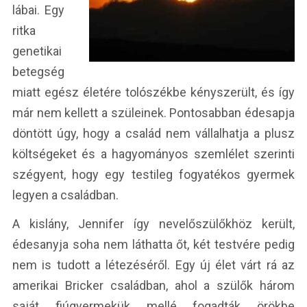
lábai. Egy
ritka
genetikai
betegség
miatt egész életére tolószékbe kényszerült, és így
már nem kellett a szüleinek. Pontosabban édesapja
döntött úgy, hogy a család nem vállalhatja a plusz
költségeket és a hagyományos szemlélet szerinti
szégyent, hogy egy testileg fogyatékos gyermek
legyen a családban.
A kislány, Jennifer így nevelőszülőkhöz került,
édesanyja soha nem láthatta őt, két testvére pedig
nem is tudott a létezéséről. Egy új élet várt rá az
amerikai Bricker családban, ahol a szülők három
saját fiúgyermekük mellé fogadták örökbe