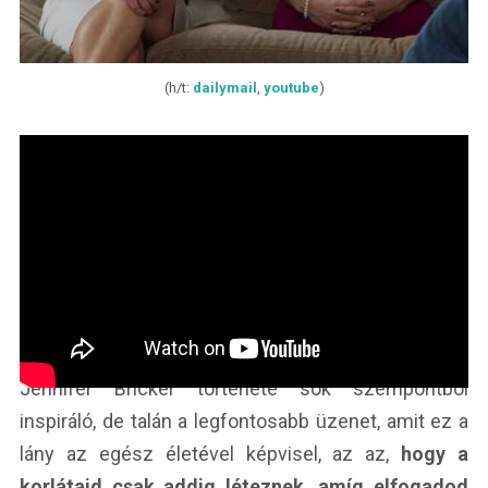
(h/t:
dailymail
,
youtube
)
Jennifer Bricker története sok szempontból
inspiráló, de talán a legfontosabb üzenet, amit ez a
lány az egész életével képvisel, az az,
hogy a
korlátaid csak addig léteznek, amíg elfogadod