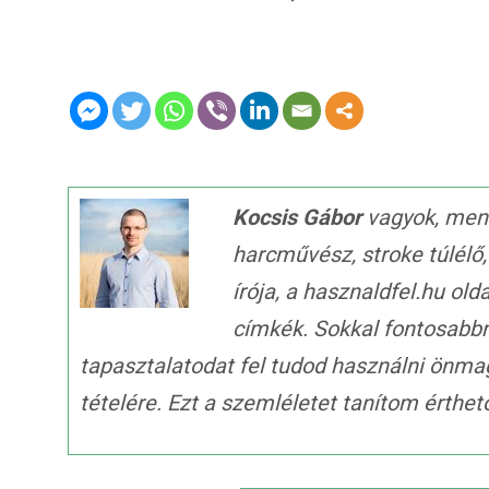
Kocsis Gábor
vagyok, ment
harcművész, stroke túlélő
írója, a hasznaldfel.hu old
címkék. Sokkal fontosabb
tapasztalatodat fel tudod használni önma
tételére. Ezt a szemléletet tanítom érth