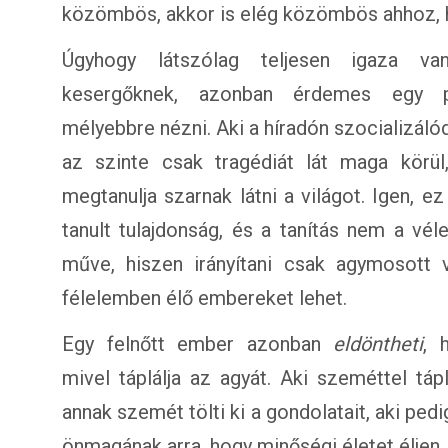
közömbös, akkor is elég közömbös ahhoz, 
Úgyhogy látszólag teljesen igaza v
kesergőknek, azonban érdemes egy p
mélyebbre nézni. Aki a híradón szocializálód
az szinte csak tragédiát lát maga körül
megtanulja szarnak látni a világot. Igen, ez
tanult tulajdonság, és a tanítás nem a véle
műve, hiszen irányítani csak agymosott 
félelemben élő embereket lehet.
Egy felnőtt ember azonban
eldöntheti
, 
mivel táplálja az agyát. Aki szeméttel táplá
annak szemét tölti ki a gondolatait, aki pedi
önmagának arra, hogy minőségi életet éljen.