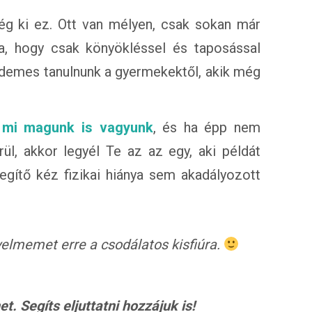
g ki ez. Ott van mélyen, csak sokan már
a, hogy csak könyökléssel és taposással
Érdemes tanulnunk a gyermekektől, akik még
 mi magunk is vagyunk
, és ha épp nem
l, akkor legyél Te az az egy, aki példát
egítő kéz fizikai hiánya sem akadályozott
yelmemet erre a csodálatos kisfiúra.
. Segíts eljuttatni hozzájuk is!