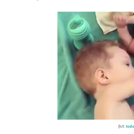
(h/t:
tod