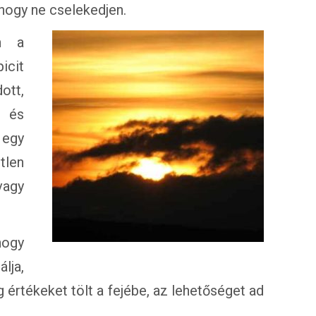
hogy ne cselekedjen.
an a
icit
ott,
, és
 egy
tlen
vagy
hogy
lja,
g értékeket tölt a fejébe, az lehetőséget ad