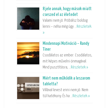
8 jele annak, hogy mások miatt
cseszed el az életedet
Valami nem jó. Próbálsz boldog
lenni – néha még úgy …
Részletek
»
Mindennapi Motiváció – Randy
Tiner
Csodálatos az ember. Csodálatos,
mit képes művelni önmagával.
Mind pusztításra, …
Részletek »
Miért nem működik a leszarom
tabletta?
Villával levest enni nem jó. Nem
túl hatékony. És ha …
Részletek »