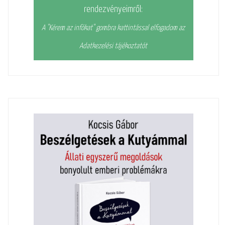
rendezvényeimről:
A "Kérem az infókat" gombra kattintással elfogadom az
Adatkezelési tájékoztatót