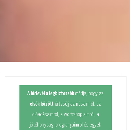
A hírlevél a legbiztosabb
módja, hogy az
elsők között
értesülj az írásaimról, az
előadásaimról, a workshopjaimról, a
jótékonysági programjaimról és egyéb