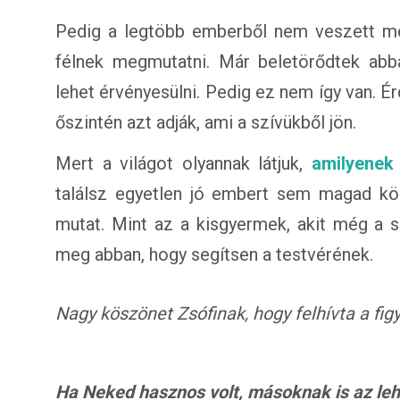
Pedig a legtöbb emberből nem veszett mé
félnek megmutatni. Már beletörődtek abb
lehet érvényesülni. Pedig ez nem így van. 
őszintén azt adják, ami a szívükből jön.
Mert a világot olyannak látjuk,
amilyenek
találsz egyetlen jó embert sem magad körü
mutat. Mint az a kisgyermek, akit még a s
meg abban, hogy segítsen a testvérének.
Nagy köszönet Zsófinak, hogy felhívta a fig
Ha Neked hasznos volt, másoknak is az lehet