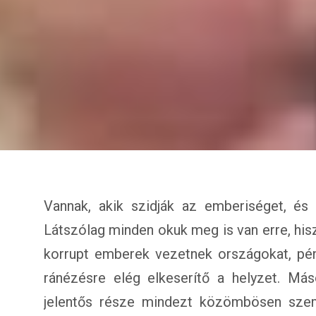
Vannak, akik szidják az emberiséget, és 
Látszólag minden okuk meg is van erre, his
korrupt emberek vezetnek országokat, pé
ránézésre elég elkeserítő a helyzet. Má
jelentős része mindezt közömbösen szem