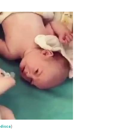
odisca
)