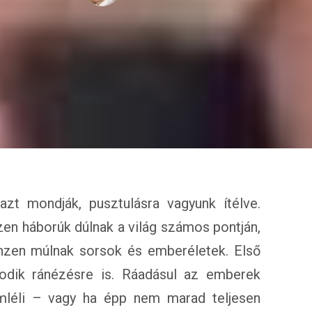
azt mondják, pusztulásra vagyunk ítélve.
zen háborúk dúlnak a világ számos pontján,
nzen múlnak sorsok és emberéletek. Első
sodik ránézésre is. Ráadásul az emberek
léli – vagy ha épp nem marad teljesen