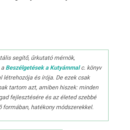
ális segítő, űrkutató mérnök,
, a
Beszélgetések a Kutyámmal
c. könyv
al létrehozója és írója. De ezek csak
nak tartom azt, amiben hiszek: minden
gad fejlesztésére és az életed szebbé
ető formában, hatékony módszerekkel.