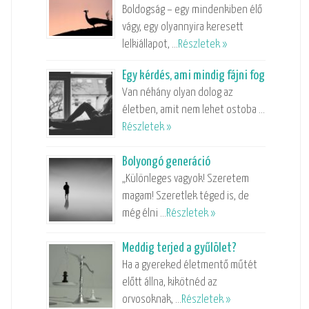
Boldogság – egy mindenkiben élő
vágy, egy olyannyira keresett
lelkiállapot, …
Részletek »
Egy kérdés, ami mindig fájni fog
Van néhány olyan dolog az
életben, amit nem lehet ostoba …
Részletek »
Bolyongó generáció
„Különleges vagyok! Szeretem
magam! Szeretlek téged is, de
még élni …
Részletek »
Meddig terjed a gyűlölet?
Ha a gyereked életmentő műtét
előtt állna, kikötnéd az
orvosoknak, …
Részletek »