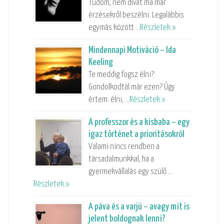
Tudom, nem divat ma már
érzésekről beszélni. Legalábbis
egymás között …
Részletek »
Mindennapi Motiváció – Ida
Keeling
Te meddig fogsz élni?
Gondolkodtál már ezen? Úgy
értem: élni, …
Részletek »
A professzor és a kisbaba – egy
igaz történet a prioritásokról
Valami nincs rendben a
társadalmunkkal, ha a
gyermekvállalás egy szülő …
Részletek »
A páva és a varjú – avagy mit is
jelent boldognak lenni?