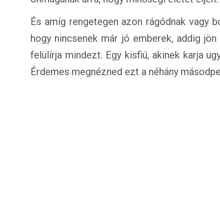
És amíg rengetegen azon rágódnak vagy bo
hogy nincsenek már jó emberek, addig jön 
felülírja mindezt. Egy kisfiú, akinek karja u
Érdemes megnézned ezt a néhány másodper