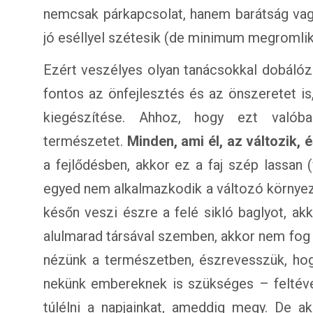
nemcsak párkapcsolat, hanem barátság vag
jó eséllyel szétesik (de minimum megromlik
Ezért veszélyes olyan tanácsokkal dobálózn
fontos az önfejlesztés és az önszeretet i
kiegészítése. Ahhoz, hogy ezt valób
természetet.
Minden, ami él, az változik, 
a fejlődésben, akkor ez a faj szép lassan 
egyed nem alkalmazkodik a változó környeze
későn veszi észre a felé sikló baglyot, ak
alulmarad társával szemben, akkor nem fog 
nézünk a természetben, észrevesszük, hogy
nekünk embereknek is szükséges – feltéve
túlélni a napjainkat, ameddig megy. De 