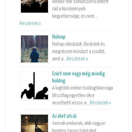
Amikor már sokadszorra omlott
rád a körülmények
kegyetlensége, és nem …
Részletek »
Holnap
Holnap elindulok. Elindulok és
megnézem mindazt a csodát,
amit a …
Részletek »
Ezért nem vagy még mindig
boldog
A legtöbb ember boldogtalansága
látszólag egyetlen okra
vezethető vissza: a …
Részletek »
Az élet utcái
Vannak emberek, akik nagyon
kemény tapasztalatokat