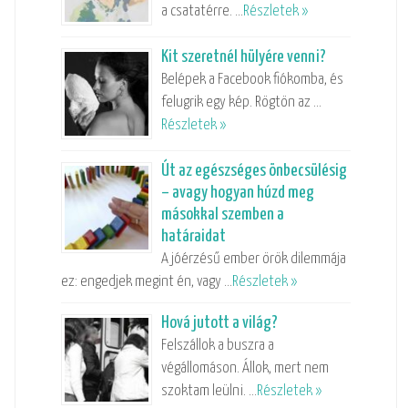
a csatatérre. …
Részletek »
Kit szeretnél hülyére venni?
Belépek a Facebook fiókomba, és
felugrik egy kép. Rögtön az …
Részletek »
Út az egészséges önbecsülésig
– avagy hogyan húzd meg
másokkal szemben a
határaidat
A jóérzésű ember örök dilemmája
ez: engedjek megint én, vagy …
Részletek »
Hová jutott a világ?
Felszállok a buszra a
végállomáson. Állok, mert nem
szoktam leülni. …
Részletek »