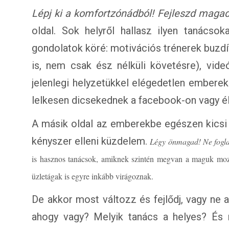
Lépj ki a komfortzónádból! Fejleszd magad!
oldal. Sok helyről hallasz ilyen tanácso
gondolatok köré: motivációs trénerek buzdí
is, nem csak ész nélküli követésre), vid
jelenlegi helyzetükkel elégedetlen emberek
lelkesen dicsekednek a facebook-on vagy é
A másik oldal az emberekbe egészen kicsi 
kényszer elleni küzdelem.
Légy önmagad! Ne fogla
is hasznos tanácsok, amiknek szintén megvan a maguk moz
üzletágak is egyre inkább virágoznak.
De akkor most változz és fejlődj, vagy ne 
ahogy vagy? Melyik tanács a helyes? És 