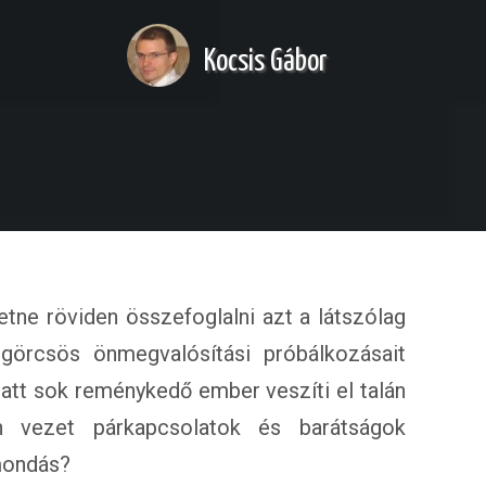
Kocsis Gábor
etne röviden összefoglalni azt a látszólag
 görcsös önmegvalósítási próbálkozásait
miatt sok reménykedő ember veszíti el talán
n vezet párkapcsolatok és barátságok
mondás?