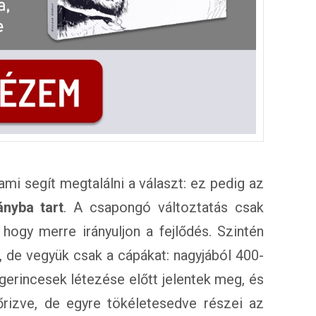
mi segít megtalálni a választ: ez pedig az
ányba tart
. A csapongó változtatás csak
 hogy merre irányuljon a fejlődés. Szintén
 de vegyük csak a cápákat: nagyjából 400-
 gerincesek létezése előtt jelentek meg, és
őrizve, de egyre tökéletesedve részei az