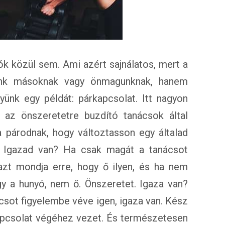
k közül sem. Ami azért sajnálatos, mert a
dunk másoknak vagy önmagunknak, hanem
ünk egy példát: párkapcsolat. Itt nagyon
 az önszeretetre buzdító tanácsok által
a párodnak, hogy változtasson egy általad
és. Igazad van? Ha csak magát a tanácsot
 azt mondja erre, hogy ő ilyen, és ha nem
gy a hunyó, nem ő. Önszeretet. Igaza van?
sot figyelembe véve igen, igaza van. Kész
 kapcsolat végéhez vezet. És természetesen