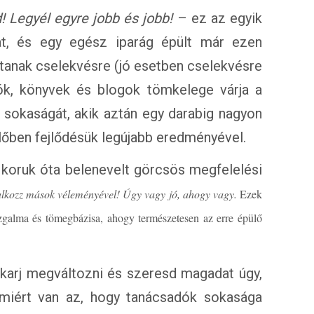
 Legyél egyre jobb és jobb!
– ez az egyik
kat, és egy egész iparág épült már ezen
tanak cselekvésre (jó esetben cselekvésre
eók, könyvek és blogok tömkelege várja a
 sokaságát, akik aztán egy darabig nagyon
lőben fejlődésük legújabb eredményével.
koruk óta belenevelt görcsös megfelelési
lkozz mások véleményével! Úgy vagy jó, ahogy vagy.
Ezek
galma és tömegbázisa, ahogy természetesen az erre épülő
akarj megváltozni és szeresd magadat úgy,
miért van az, hogy tanácsadók sokasága