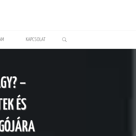
AM
KAPCSOLAT
GY? –
EK ÉS
GÓJÁRA