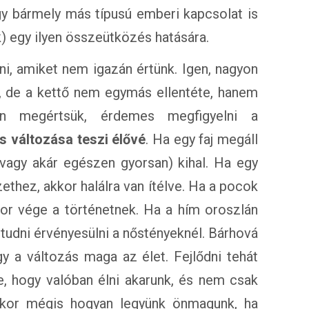
y bármely más típusú emberi kapcsolat is
) egy ilyen összeütközés hatására.
i, amiket nem igazán értünk. Igen, nagyon
s, de a kettő nem egymás ellentéte, hanem
an megértsük, érdemes megfigyelni a
és változása teszi élővé
. Ha egy faj megáll
(vagy akár egészen gyorsan) kihal. Ha egy
thez, akkor halálra van ítélve. Ha a pocok
kor vége a történetnek. Ha a hím oroszlán
tudni érvényesülni a nőstényeknél. Bárhová
 a változás maga az élet. Fejlődni tehát
, hogy valóban élni akarunk, és nem csak
akkor mégis hogyan legyünk önmagunk, ha