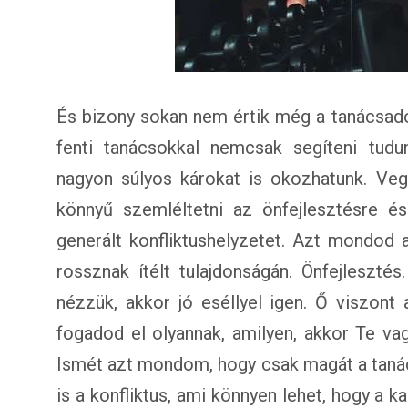
És bizony sokan nem értik még a tanácsadó
fenti tanácsokkal nemcsak segíteni tu
nagyon súlyos károkat is okozhatunk. Vegy
könnyű szemléltetni az önfejlesztésre és
generált konfliktushelyzetet. Azt mondod 
rossznak ítélt tulajdonságán. Önfejleszt
nézzük, akkor jó eséllyel igen. Ő viszont
fogadod el olyannak, amilyen, akkor Te va
Ismét azt mondom, hogy csak magát a tanác
is a konfliktus, ami könnyen lehet, hogy a