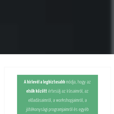
A hírlevél a legbiztosabb
módja, hogy az
elsők között
értesülj az írásaimról, az
előadásaimról, a workshopjaimról, a
jótékonysági programjaimról és egyéb