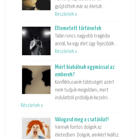
gyűjtöttek már az életük …
Részletek »
Eltemetett történetek
Talán nincs nagyobb tragédia
annál, ha egy élet úgy fejeződik …
Részletek »
Miért kiabálnak egymással az
emberek?
Konfliktusaink többségét azért
nem tudjuk megoldani, mert
indulatból próbáljuk kezelni …
Részletek »
Válogasd meg a csatáidat!
Vannak fontos dolgok az
életedben. Dolgok, amikért kiállsz