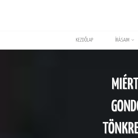
KEZDŐLAP
ÍRÁSAIM
MIÉR
GOND
TÖNKR