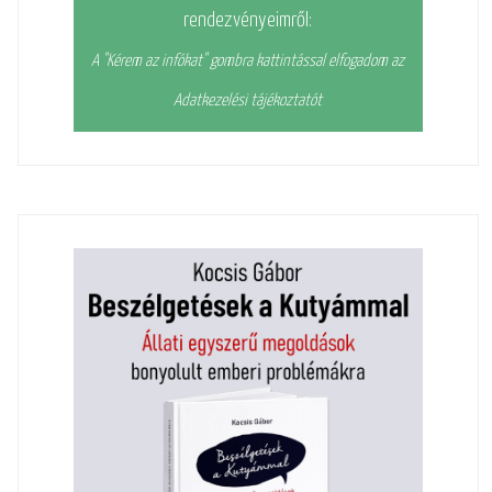
rendezvényeimről:
A "Kérem az infókat" gombra kattintással elfogadom az
Adatkezelési tájékoztatót