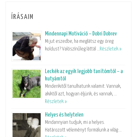
ÍRÁSAIM
Mindennapi Motiváció – Dobri Dobrev
Mi jut eszedbe, ha meglátsz egy öreg
koldust? Valószínűleg láttál …
Részletek »
Leckék az egyik legjobb tanítómtól – a
kutyámtól
Mindenkitől tanulhatunk valamit. Vannak,
akiktől azt, hogyan éljünk, és vannak, …
Részletek »
Helyes és helytelen
Mindannyian tudjuk, mi a helyes.
Határozott véleményt formálunk a világ …