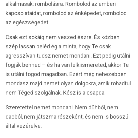
alkalmasak: rombolásra. Rombolod az emberi
kapcsolataidat, rombolod az énképedet, rombolod
az egészségedet.
Csak ezt sokáig nem veszed észre. És közben
szép lassan beléd ég a minta, hogy Te csak
agresszívan tudsz nemet mondani. Ezt pedig utálni
fogják benned – és ha van lelkiismereted, akkor Te
is utálni fogod magadban. Ezért még nehezebben
mondasz majd nemet olyan dolgokra, amik rohadtul
nem Téged szolgálnak. Kész is a csapda.
Szeretettel nemet mondani. Nem dühből, nem
dacból, nem játszma részeként, és nem is bosszú
által vezérelve.