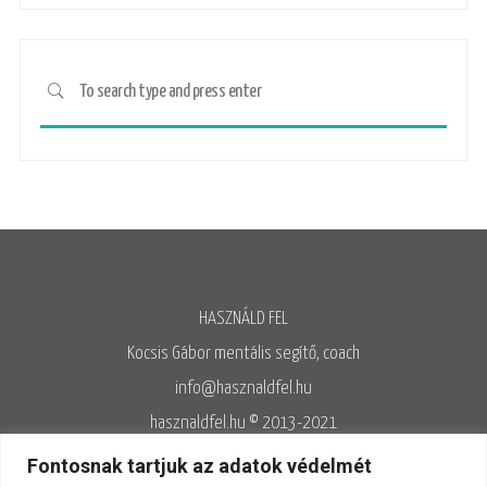
HASZNÁLD FEL
Kocsis Gábor mentális segítő, coach
info@hasznaldfel.hu
hasznaldfel.hu © 2013-2021
Írásaim szerzői jogi védelem alatt állnak, felhasználásuk kizárólag az
Fontosnak tartjuk az adatok védelmét