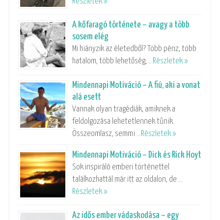
Részletek »
A kőfaragó története – avagy a több
sosem elég
Mi hiányzik az életedből? Több pénz, több
hatalom, több lehetőség, …
Részletek »
Mindennapi Motiváció – A fiú, aki a vonat
alá esett
Vannak olyan tragédiák, amiknek a
feldolgozása lehetetlennek tűnik.
Összeomlasz, semmi …
Részletek »
Mindennapi Motiváció – Dick és Rick Hoyt
Sok inspiráló emberi történettel
találkozhattál már itt az oldalon, de …
Részletek »
Az idős ember vádaskodása – egy