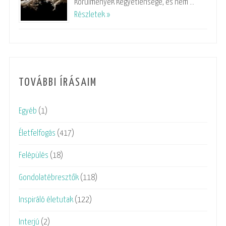
körülmények kegyetlensége, és nem …
Részletek »
TOVÁBBI ÍRÁSAIM
Egyéb
(1)
Életfelfogás
(417)
Felépülés
(18)
Gondolatébresztők
(118)
Inspiráló életutak
(122)
Interjú
(2)