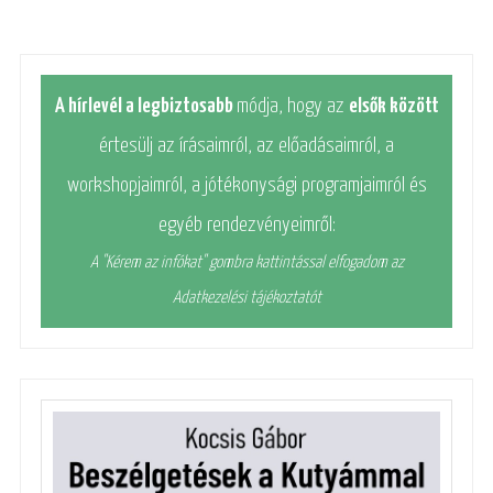
A hírlevél a legbiztosabb
módja, hogy az
elsők között
értesülj az írásaimról, az előadásaimról, a
workshopjaimról, a jótékonysági programjaimról és
egyéb rendezvényeimről:
A "Kérem az infókat" gombra kattintással elfogadom az
Adatkezelési tájékoztatót