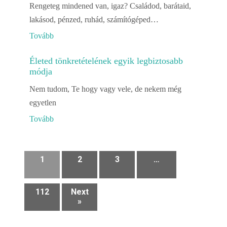
Rengeteg mindened van, igaz? Családod, barátaid,
lakásod, pénzed, ruhád, számítógéped…
Tovább
Életed tönkretételének egyik legbiztosabb
módja
Nem tudom, Te hogy vagy vele, de nekem még
egyetlen
Tovább
1
2
3
…
112
Next
»