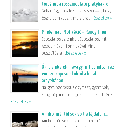
történet a rosszindulatú pletykákról
Sokan úgy dobálóznak a szavaikkal, hogy
észre sem veszik, mekkora …
Részletek »
Mindennapi Motiváció – Randy Tiner
Csodálatos az ember. Csodálatos, mit
képes művelni önmagával. Mind
pusztításra, …
Részletek »
Ők is emberek – avagy mit tanultam az
emberi kapcsolatokról a halál
árnyékában
Na igen. Szeressük egymást, gyerekek,
amíg még megtehetjük – elintézhetnénk …
Részletek »
Amikor már túl sok volt a fájdalom…
Amikor már sokadszorra omlott rád a