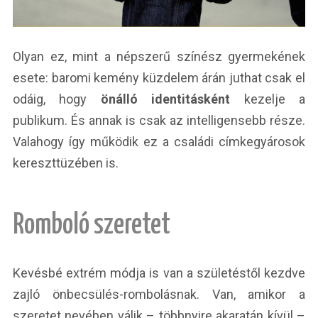
Olyan ez, mint a népszerű színész gyermekének
esete: baromi kemény küzdelem árán juthat csak el
odáig, hogy
önálló identitásként
kezelje a
publikum. És annak is csak az intelligensebb része.
Valahogy így működik ez a családi címkegyárosok
kereszttüzében is.
Romboló szeretet
Kevésbé extrém módja is van a születéstől kezdve
zajló önbecsülés-rombolásnak. Van, amikor a
szeretet nevében válik – többnyire akaratán kívül –