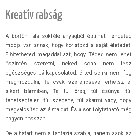
Kreatív rabság
A börtön fala sokféle anyagból épülhet; rengeteg
módja van annak, hogy korlátozd a saját életedet.
Elhitetheted magaddal azt, hogy Téged nem lehet
őszintén szeretni, neked soha nem lesz
egészséges párkapcsolatod, érted senki nem fog
megmozdulni, Te csak szerencsével érhetsz el
sikert bármiben, Te túl öreg, túl csúnya, túl
tehetségtelen, túl szegény, túl akármi vagy, hogy
megvalósítsd az álmaidat. És a sor folytatható még
nagyon hosszan.
De a határt nem a fantázia szabja, hanem azok az