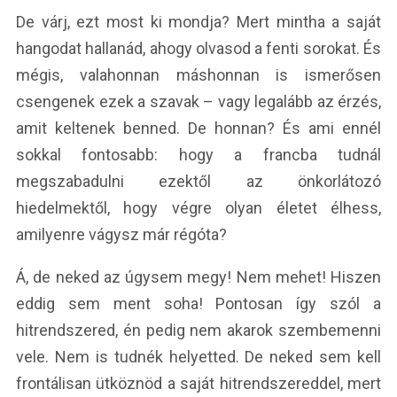
De várj, ezt most ki mondja? Mert mintha a saját
hangodat hallanád, ahogy olvasod a fenti sorokat. És
mégis, valahonnan máshonnan is ismerősen
csengenek ezek a szavak – vagy legalább az érzés,
amit keltenek benned. De honnan? És ami ennél
sokkal fontosabb: hogy a francba tudnál
megszabadulni ezektől az önkorlátozó
hiedelmektől, hogy végre olyan életet élhess,
amilyenre vágysz már régóta?
Á, de neked az úgysem megy! Nem mehet! Hiszen
eddig sem ment soha! Pontosan így szól a
hitrendszered, én pedig nem akarok szembemenni
vele. Nem is tudnék helyetted. De neked sem kell
frontálisan ütköznöd a saját hitrendszereddel, mert