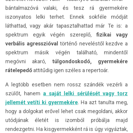
bántalmazóvá valaki, és tesz rá gyermekére
iszonyatos lelki terhet. Ennek sokféle módját
láthattad, vagy akár tapasztalhattad már Te is: a
spektrum egyik végén szereplő,
fizikai vagy
verbális agresszióval
történő neveléstől kezdve a
spektrum másik végén található, mindentől
megóvni akaró,
túlgondoskodó, gyermekére
rátelepedő
attitűdig igen széles a repertoár.
A legtöbb esetben nem rossz szándék vezérli a
szülőt, hanem
a saját lelki sérülését vagy torz
jellemét vetíti ki gyermekére
. Ha azt tanulta meg,
hogy a dolgokat erővel lehet csak megoldani, akkor
utódjának életét is izomból próbálja majd
rendezgetni. Ha kisgyermekként rá is úgy vigyáztak,