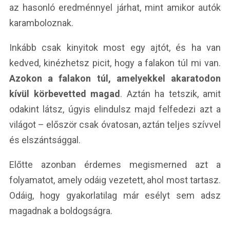
az hasonló eredménnyel járhat, mint amikor autók
karamboloznak.
Inkább csak kinyitok most egy ajtót, és ha van
kedved, kinézhetsz picit, hogy a falakon túl mi van.
Azokon a falakon túl, amelyekkel akaratodon
kívül körbevetted magad
. Aztán ha tetszik, amit
odakint látsz, úgyis elindulsz majd felfedezi azt a
világot – először csak óvatosan, aztán teljes szívvel
és elszántsággal.
Előtte azonban érdemes megismerned azt a
folyamatot, amely odáig vezetett, ahol most tartasz.
Odáig, hogy gyakorlatilag már esélyt sem adsz
magadnak a boldogságra.