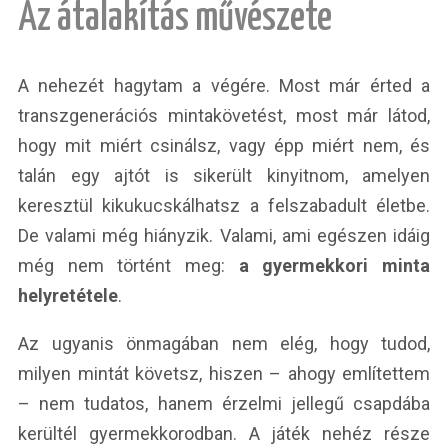
Az átalakítás művészete
A nehezét hagytam a végére. Most már érted a
transzgenerációs mintakövetést, most már látod,
hogy mit miért csinálsz, vagy épp miért nem, és
talán egy ajtót is sikerült kinyitnom, amelyen
keresztül kikukucskálhatsz a felszabadult életbe.
De valami még hiányzik. Valami, ami egészen idáig
még nem történt meg:
a gyermekkori minta
helyretétele
.
Az ugyanis önmagában nem elég, hogy tudod,
milyen mintát követsz, hiszen – ahogy említettem
– nem tudatos, hanem érzelmi jellegű csapdába
kerültél gyermekkorodban. A játék nehéz része