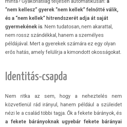
minta? Gyakorlatilag teljesen automatikusan:
a
“nem kellesz” gyerek “nem kellek” felnőtté válik,
és a “nem kellek” hitrendszerét adja át saját
gyermekének is
. Nem tudatosan, nem akarattal,
nem rossz szándékkal, hanem a személyes
példájával. Mert a gyerekek számára ez egy olyan
erős hatás, amely felülírja a kimondott okosságokat.
Identitás-csapda
Nem ritka az sem, hogy a neheztelés nem
közvetlenül rád irányul, hanem például a szüleidet
nézi le a család többi tagja. Ők a fekete bárányok, és
a fekete bárányoknak ugyebár fekete bárányai