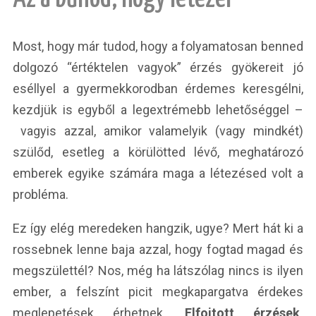
Most, hogy már tudod, hogy a folyamatosan benned
dolgozó “értéktelen vagyok” érzés gyökereit jó
eséllyel a gyermekkorodban érdemes keresgélni,
kezdjük is egyből a legextrémebb lehetőséggel –
vagyis azzal, amikor valamelyik (vagy mindkét)
szülőd, esetleg a körülötted lévő, meghatározó
emberek egyike számára maga a létezésed volt a
probléma.
Ez így elég meredeken hangzik, ugye? Mert hát ki a
rossebnek lenne baja azzal, hogy fogtad magad és
megszülettél? Nos, még ha látszólag nincs is ilyen
ember, a felszínt picit megkapargatva érdekes
meglepetések érhetnek.
Elfojtott érzések,