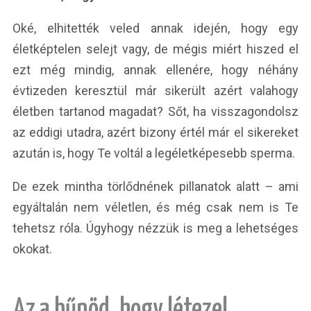
Oké, elhitették veled annak idején, hogy egy
életképtelen selejt vagy, de mégis miért hiszed el
ezt még mindig, annak ellenére, hogy néhány
évtizeden keresztül már sikerült azért valahogy
életben tartanod magadat? Sőt, ha visszagondolsz
az eddigi utadra, azért bizony értél már el sikereket
azután is, hogy Te voltál a legéletképesebb sperma.
De ezek mintha törlődnének pillanatok alatt – ami
egyáltalán nem véletlen, és még csak nem is Te
tehetsz róla. Úgyhogy nézzük is meg a lehetséges
okokat.
Az a bűnöd, hogy létezel