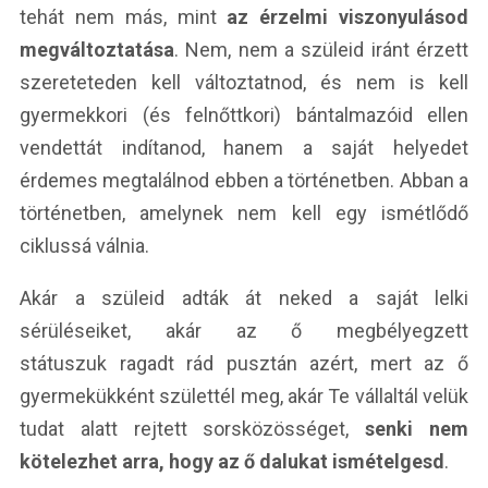
tehát nem más, mint
az érzelmi viszonyulásod
megváltoztatása
. Nem, nem a szüleid iránt érzett
szereteteden kell változtatnod, és nem is kell
gyermekkori (és felnőttkori) bántalmazóid ellen
vendettát indítanod, hanem a saját helyedet
érdemes megtalálnod ebben a történetben. Abban a
történetben, amelynek nem kell egy ismétlődő
ciklussá válnia.
Akár a szüleid adták át neked a saját lelki
sérüléseiket, akár az ő megbélyegzett
státuszuk ragadt rád pusztán azért, mert az ő
gyermekükként születtél meg, akár Te vállaltál velük
tudat alatt rejtett sorsközösséget,
senki nem
kötelezhet arra, hogy az ő dalukat ismételgesd
.