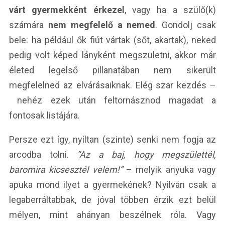
várt gyermekként érkezel
, vagy ha a szülő(k)
számára
nem megfelelő a nemed
. Gondolj csak
bele: ha például ők fiút vártak (sőt, akartak), neked
pedig volt képed lányként megszületni, akkor már
életed legelső pillanatában nem sikerült
megfelelned az elvárásaiknak. Elég szar kezdés –
nehéz ezek után feltornásznod magadat a
fontosak listájára.
Persze ezt így, nyíltan (szinte) senki nem fogja az
arcodba tolni.
“Az a baj, hogy megszülettél,
baromira kicsesztél velem!”
– melyik anyuka vagy
apuka mond ilyet a gyermekének? Nyilván csak a
legaberráltabbak, de jóval többen érzik ezt belül
mélyen, mint ahányan beszélnek róla. Vagy