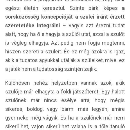
egész életén keresztül. Szinte bárki képes
a
sorsközösség koncepcióját a szülei iránt érzett
szeretetébe integrálni
– vagyis azt érezni tudat
alatt, hogy ha ő elhagyja a szülői utat, azzal a szülőt
is végleg elhagyja. Azt pedig nem fogja megtenni,
hiszen szereti a szüleit. És ez még azokra is igaz,
akik a tudatos agyukkal utálják a szüleiket, mivel ez
a játék nem a tudatosság szintjén zajlik.
Különösen nehéz helyzetben vannak azok, akik
szülője már elhagyta a földi játszóteret. Egy halott
szülőnek már nincs esélye arra, hogy mégis
sikeres, boldog, vagy bármi más legyen, amire
gyermeke még vágyik. És ha a szülőnek már nem
sikerülhet, vajon sikerülhet valaha is a tőle tanuló