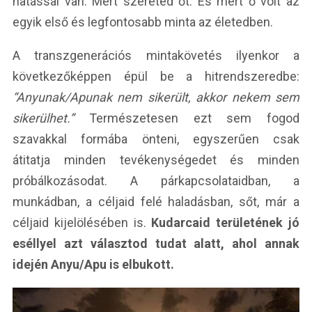
hatással van. Mert szereted őt. És mert ő volt az
egyik első és legfontosabb minta az életedben.
A transzgenerációs mintakövetés ilyenkor a
következőképpen épül be a hitrendszeredbe:
“Anyunak/Apunak nem sikerült, akkor nekem sem
sikerülhet.”
Természetesen ezt sem fogod
szavakkal formába önteni, egyszerűen csak
átitatja minden tevékenységedet és minden
próbálkozásodat. A párkapcsolataidban, a
munkádban, a céljaid felé haladásban, sőt, már a
céljaid kijelölésében is.
Kudarcaid területének jó
eséllyel azt választod tudat alatt, ahol annak
idején Anyu/Apu is elbukott.