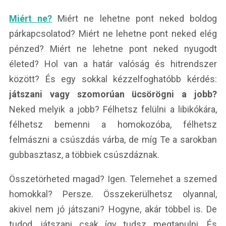
Miért ne?
Miért ne lehetne pont neked boldog
párkapcsolatod? Miért ne lehetne pont neked elég
pénzed? Miért ne lehetne pont neked nyugodt
életed? Hol van a határ valóság és hitrendszer
között? És egy sokkal kézzelfoghatóbb kérdés:
játszani vagy szomorúan ücsörögni a jobb?
Neked melyik a jobb? Félhetsz felülni a libikókára,
félhetsz bemenni a homokozóba, félhetsz
felmászni a csúszdás várba, de míg Te a sarokban
gubbasztasz, a többiek csúszdáznak.
Összetörheted magad? Igen. Telemehet a szemed
homokkal? Persze. Összekerülhetsz olyannal,
akivel nem jó játszani? Hogyne, akár többel is. De
tudod, játszani csak így tudsz megtanulni. És