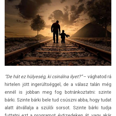
“De hát ez hülyeség, ki csinálna ilyet?”
– vághatod rá
hirtelen jött ingerültséggel, de a válasz talán még
ennél is jobban meg fog botránkoztatni: szinte
bárki. Szinte bárki bele tud csúszni abba, hogy tudat
alatt átvállalja a szülői sorsot. Szinte bárki tudja
futtatni ezt a programot évtizedeken át, vagy akár