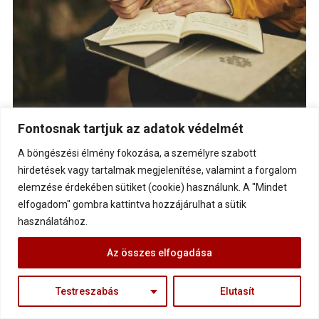
Fontosnak tartjuk az adatok védelmét
Ennek első lépéseként érdemes egy picit távolabbi
A böngészési élmény fokozása, a személyre szabott
perspektívából szemlélni az életet. Nem úgy nézni
hirdetések vagy tartalmak megjelenítése, valamint a forgalom
rá, mint emberöltők egymásutánja, hanem úgy, mint
elemzése érdekében sütiket (cookie) használunk. A "Mindet
egy folyamat. Egy olyan folyamat, amelyben a
elfogadom" gombra kattintva hozzájárulhat a sütik
használatához.
szüleid, a nagyszüleid, a többi ősöd élete egy-egy
szakaszt jelent, ahogyan a Te életed is. És ennek a
Az összes elfogadása
folyamatnak van egy
fejlődési íve
.
Testreszabás
Elutasít
Isaac Newton mondta:
“Ha távolabbra láttam