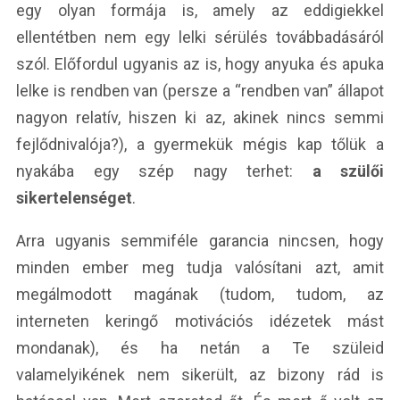
egy olyan formája is, amely az eddigiekkel
ellentétben nem egy lelki sérülés továbbadásáról
szól. Előfordul ugyanis az is, hogy anyuka és apuka
lelke is rendben van (persze a “rendben van” állapot
nagyon relatív, hiszen ki az, akinek nincs semmi
fejlődnivalója?), a gyermekük mégis kap tőlük a
nyakába egy szép nagy terhet:
a szülői
sikertelenséget
.
Arra ugyanis semmiféle garancia nincsen, hogy
minden ember meg tudja valósítani azt, amit
megálmodott magának (tudom, tudom, az
interneten keringő motivációs idézetek mást
mondanak), és ha netán a Te szüleid
valamelyikének nem sikerült, az bizony rád is