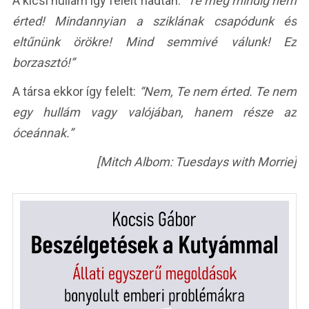
A kicsi hullám így felelt riadtan:
“Te még mindig nem
érted! Mindannyian a sziklának csapódunk és
eltűnünk örökre! Mind semmivé válunk! Ez
borzasztó!”
A társa ekkor így felelt:
“Nem, Te nem érted. Te nem
egy hullám vagy valójában, hanem része az
óceánnak.”
[Mitch Albom: Tuesdays with Morrie]