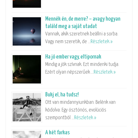
Mennék én, de merre? – avagy hogyan
találd meg a saját utadat
Vannak, akik szeretnek beállni a sorba.
Vagy nem szeretik, de …
Részletek »
Ha jó ember vagy, eltipornak
Mindig a jók szívnak. Ezt mindenki tudja.
Ezért olyan népszerűek …
Részletek »
Bukj el, ha tudsz!
Ott van mindannyiunkban. Belénk van
kódolva. Egy ösztönös, evolúciós
szempontból …
Részletek »
A két farkas