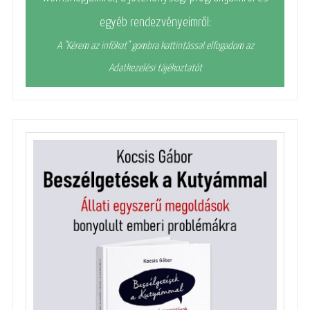
egyéb rendezvényeimről:
A "Kérem az infókat" gombra kattintással elfogadom az
Adatkezelési tájékoztatót