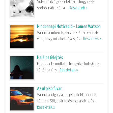
Sokan élik úgy az életüket, hogy csak
sodródnak az árral, …
Részletek »
Mindennapi Motiváció – Lauren Watson
Vannak emberek, akik tisztában vannak
vele, hogy mi lehetséges, és …
Részletek »
Halálos felejtés
Engedd el a múltat – hangzik a bölcs(nek
tűnő) tanács …
Részletek »
Az utolsó fuvar
Vannak dolgok, amik jelentéktelennek
tűnnek. Sőt, akár fölöslegesnek is. És …
Részletek »