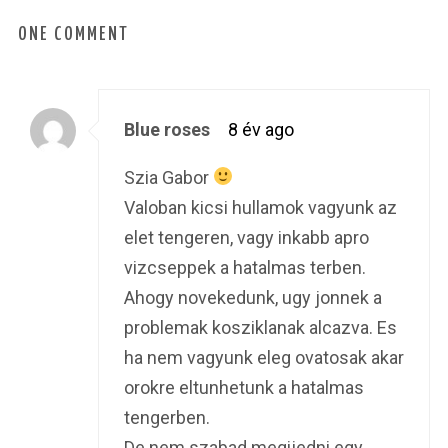
ONE COMMENT
Blue roses
8 év ago
Szia Gabor
Valoban kicsi hullamok vagyunk az
elet tengeren, vagy inkabb apro
vizcseppek a hatalmas terben.
Ahogy novekedunk, ugy jonnek a
problemak kosziklanak alcazva. Es
ha nem vagyunk eleg ovatosak akar
orokre eltunhetunk a hatalmas
tengerben.
De nem szabad megijedni egy