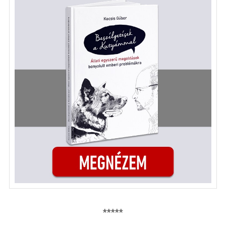
*****