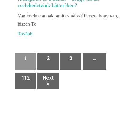
cselekedeteink hátterében?
Van értelme annak, amit csinálsz? Persze, hogy van,
hiszen Te
Tovább
1
2
3
…
112
Next
»