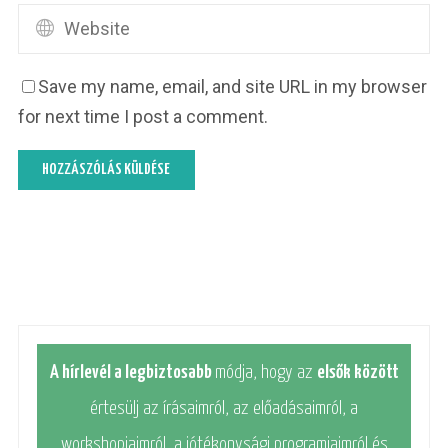
Save my name, email, and site URL in my browser
for next time I post a comment.
A hírlevél a legbiztosabb
módja, hogy az
elsők között
értesülj az írásaimról, az előadásaimról, a
workshopjaimról, a jótékonysági programjaimról és