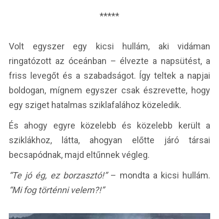
*****
Volt egyszer egy kicsi hullám, aki vidáman
ringatózott az óceánban – élvezte a napsütést, a
friss levegőt és a szabadságot. Így teltek a napjai
boldogan, mígnem egyszer csak észrevette, hogy
egy sziget hatalmas sziklafalához közeledik.
És ahogy egyre közelebb és közelebb került a
sziklákhoz, látta, ahogyan előtte járó társai
becsapódnak, majd eltűnnek végleg.
“Te jó ég, ez borzasztó!”
– mondta a kicsi hullám.
“Mi fog történni velem?!”