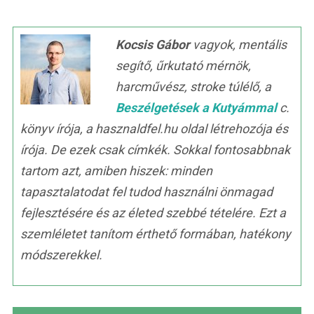
Kocsis Gábor
vagyok, mentális
segítő, űrkutató mérnök,
harcművész, stroke túlélő, a
Beszélgetések a Kutyámmal
c.
könyv írója, a hasznaldfel.hu oldal létrehozója és
írója. De ezek csak címkék. Sokkal fontosabbnak
tartom azt, amiben hiszek: minden
tapasztalatodat fel tudod használni önmagad
fejlesztésére és az életed szebbé tételére. Ezt a
szemléletet tanítom érthető formában, hatékony
módszerekkel.