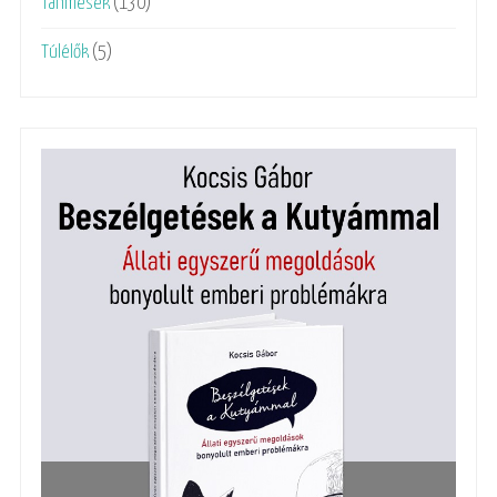
Tanmesék
(130)
Túlélők
(5)