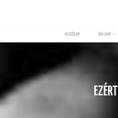
KEZDŐLAP
ÍRÁSAIM
EZÉR