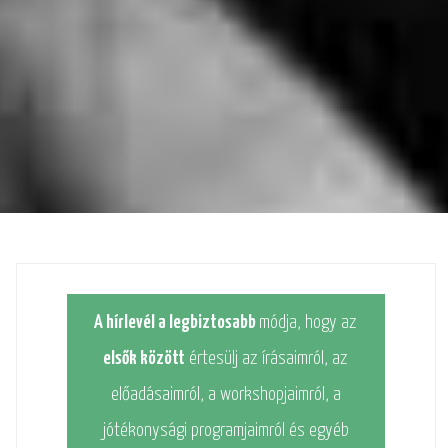
A hírlevél a legbiztosabb
módja, hogy az
elsők között
értesülj az írásaimról, az
előadásaimról, a workshopjaimról, a
jótékonysági programjaimról és egyéb