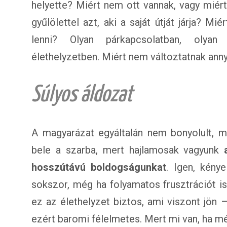
helyette? Miért nem ott vannak, vagy miért
gyűlölettel azt, aki a saját útját járja? M
lenni? Olyan párkapcsolatban, olyan 
élethelyzetben. Miért nem változtatnak ann
Súlyos áldozat
A magyarázat egyáltalán nem bonyolult, m
bele a szarba, mert hajlamosak vagyunk
hosszútávú boldogságunkat
. Igen, kény
sokszor, még ha folyamatos frusztrációt i
ez az élethelyzet biztos, ami viszont jön 
ezért baromi félelmetes. Mert mi van, ha m