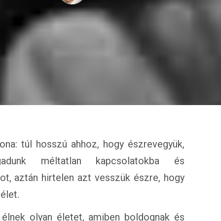
ona: túl hosszú ahhoz, hogy észrevegyük,
gadunk méltatlan kapcsolatokba és
tot, aztán hirtelen azt vesszük észre, hogy
élet.
 élnek olyan életet, amiben boldognak és