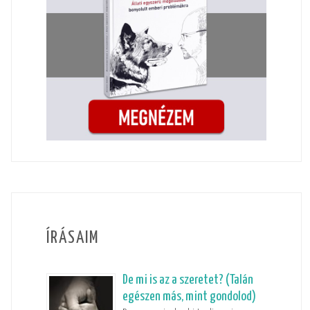
ÍRÁSAIM
De mi is az a szeretet? (Talán
egészen más, mint gondolod)