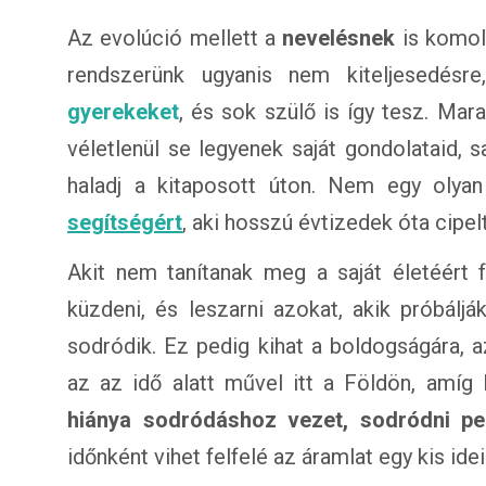
Az evolúció mellett a
nevelésnek
is komol
rendszerünk ugyanis nem kiteljesedés
gyerekeket
, és sok szülő is így tesz. Mara
véletlenül se legyenek saját gondolataid, s
haladj a kitaposott úton. Nem egy oly
segítségért
, aki hosszú évtizedek óta cipel
Akit nem tanítanak meg a saját életéért fe
küzdeni, és leszarni azokat, akik próbálj
sodródik. Ez pedig kihat a boldogságára, a
az az idő alatt művel itt a Földön, amíg 
hiánya sodródáshoz vezet, sodródni ped
időnként vihet felfelé az áramlat egy kis ide