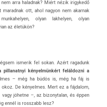
 nem arra haladnak? Miért nézik irigykedő
iért maradnak ott, ahol nagyon nem akarnak
munkahelyen, olyan lakhelyen, olyan
yian az életükön?
égsem ismerik fel sokan. Azért ragadunk
a pillanatnyi kényelmünkért feláldozni a
elmes – még ha büdös is, még ha fáj is
s okoz. De kényelmes. Mert ez a fájdalom,
– vagy jöhetne –, az bizonytalan, és éppen
ég ennél is rosszabb lesz?