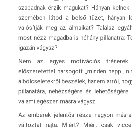
szabadnak érzik magukat? Hányan kelnek 
szemében látod a belső tüzet, hányan le
valósítják meg az álmaikat? Találsz egyá
most nézz magadba is néhány pillanatra: Te
igazán vágysz?
Nem az egyes motivációs trénerek és
előszeretettel harsogott „minden heppi, n
álbölcseletekről beszélek, hanem arról, hog
pillanatára, nehézségére és lehetőségére
valami egészen másra vágysz.
Az emberek jelentős része nagyon másra
változtat rajta. Miért? Miért csak vicc