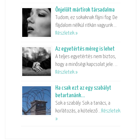
Önjelölt mártírok társadalma
Tudom, ez sokaknak fájni fog. De
fájdalom nélkül ritkán vagyunk …
Részletek »
Az egyetértés méreg is lehet
A teljes egyetértés nem biztos,
hogy a minőségi kapcsolat jele. …
Részletek »
Ha csak ezt az egy szabályt
betartanánk…
Sok a szabály. Sok a tanács, a
korlátozás, a kötelező …
Részletek
»