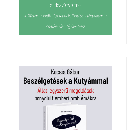
rendezvényeimről:
A "Kérem az infókat" gombra kattintással elfogadom az
Adatkezelési tájékoztatót