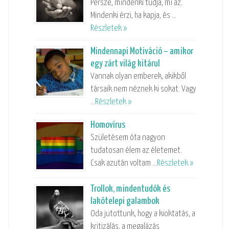
Persze, mindenki tudja, mi az.
Mindenki érzi, ha kapja, és …
Részletek »
Mindennapi Motiváció – amikor
egy zárt világ kitárul
Vannak olyan emberek, akikből
társaik nem néznek ki sokat. Vagy
…
Részletek »
Homovírus
Születésem óta nagyon
tudatosan élem az életemet.
Csak azután voltam …
Részletek »
Trollok, mindentudók és
lakótelepi galambok
Oda jutottunk, hogy a kioktatás, a
kritizálás, a megalázás