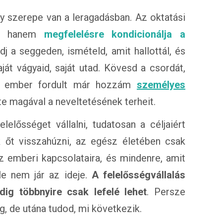
y szerepe van a leragadásban. Az oktatási
re, hanem
megfelelésre kondicionálja a
dj a seggeden, ismételd, amit hallottál, és
aját vágyaid, saját utad. Kövesd a csordát,
an ember fordult már hozzám
személyes
te magával a neveltetésének terheit.
lelősséget vállalni, tudatosan a céljaiért
ák őt visszahúzni, az egész életében csak
z emberi kapcsolataira, és mindenre, amit
le nem jár az ideje.
A felelősségvállalás
ig többnyire csak lefelé lehet
. Persze
ig, de utána tudod, mi következik.