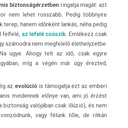
mis biztonságérzetben
ringatja magát: azt
kor nem lehet rosszabb. Pedig többnyire
k terep, hanem időnként lankás, néha pedig
felfelé,
az lefelé csúszik
. Emlékezz csak
egy számodra nem megfelelő élethelyzetbe.
Na ugye. Ahogy telt az idő, csak egyre
ágyában, míg a végén már úgy érezted,
még az
evolúció
is támogatja ezt az emberi
anis mindennek előnye van, ami jó érzést
a biztonság valójában csak illúzió), és nem
vonzódnunk, vagy félünk tőle, de ritkán