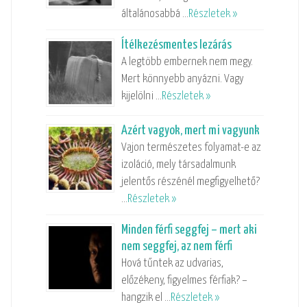
általánosabbá …
Részletek »
Ítélkezésmentes lezárás
A legtöbb embernek nem megy.
Mert könnyebb anyázni. Vagy
kijelölni …
Részletek »
Azért vagyok, mert mi vagyunk
Vajon természetes folyamat-e az
izoláció, mely társadalmunk
jelentős részénél megfigyelhető?
…
Részletek »
Minden férfi seggfej – mert aki
nem seggfej, az nem férfi
Hová tűntek az udvarias,
előzékeny, figyelmes férfiak? –
hangzik el …
Részletek »