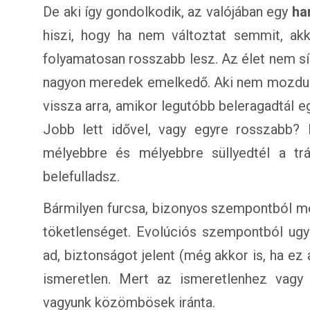
De aki így gondolkodik, az valójában egy
ha
hiszi, hogy ha nem változtat semmit, ak
folyamatosan rosszabb lesz. Az élet nem sí
nagyon meredek emelkedő. Aki nem mozdul 
vissza arra, amikor legutóbb beleragadtál 
Jobb lett idővel, vagy egyre rosszabb? 
mélyebbre és mélyebbre süllyedtél a tr
belefulladsz.
Bármilyen furcsa, bizonyos szempontból 
töketlenséget. Evolúciós szempontból ugy
ad, biztonságot jelent (még akkor is, ha ez 
ismeretlen. Mert az ismeretlenhez vagy 
vagyunk közömbösek iránta.