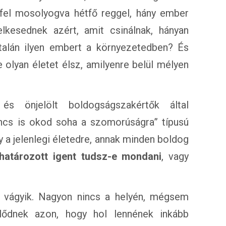
fel mosolyogva hétfő reggel, hány ember
lkesednek azért, amit csinálnak, hányan
ltalán ilyen embert a környezetedben? És
 olyan életet élsz, amilyenre belül mélyen
 önjelölt boldogságszakértők által
incs is okod soha a szomorúságra” típusú
y a jelenlegi életedre, annak minden boldog
határozott igent tudsz-e mondani
, vagy
 vágyik. Nagyon nincs a helyén, mégsem
elődnek azon, hogy hol lennének inkább