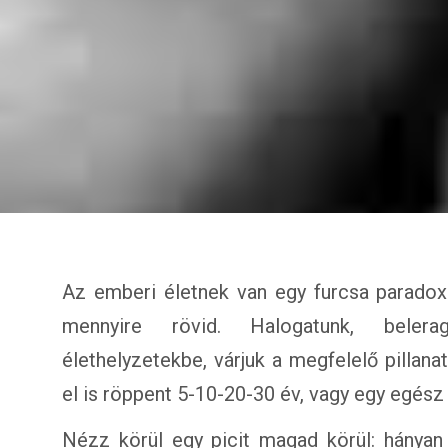
Az emberi életnek van egy furcsa paradox
mennyire rövid. Halogatunk, belera
élethelyzetekbe, várjuk a megfelelő pillana
el is röppent 5-10-20-30 év, vagy egy egész 
Nézz körül egy picit magad körül: hányan