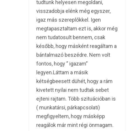
tudtunk helyesen megoldani,
visszadobja elénk még egyszer,
igaz más szereplőkkel. Igen
megtapasztaltam ezt is, akkor még
nem tudatosult bennem, csak
később, hogy másként reagáltam a
bántalmazó beszédre. Nem volt
fontos, hogy ” igazam”
legyen.Láttam a másik
kétségbeesett dühét, hogy a rám
kivetett nyilai nem tudtak sebet
ejteni rajtam. Több szituációban is
( munkatársi, párkapcsolati)
megfigyeltem, hogy másképp
reagálok már mint régi önmagam.