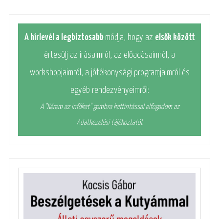
A hírlevél a legbiztosabb
módja, hogy az
elsők között
értesülj az írásaimról, az előadásaimról, a
workshopjaimról, a jótékonysági programjaimról és
egyéb rendezvényeimről:
A "Kérem az infókat" gombra kattintással elfogadom az
Adatkezelési tájékoztatót