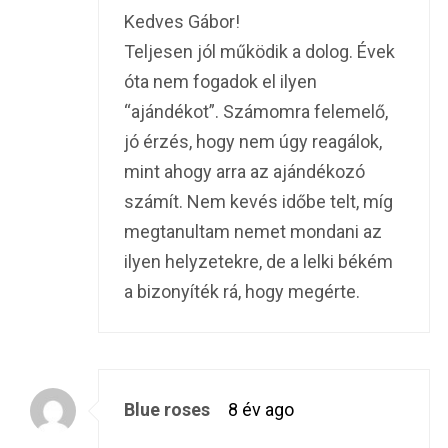
Kedves Gábor!
Teljesen jól működik a dolog. Évek
óta nem fogadok el ilyen
“ajándékot”. Számomra felemelő,
jó érzés, hogy nem úgy reagálok,
mint ahogy arra az ajándékozó
számít. Nem kevés időbe telt, míg
megtanultam nemet mondani az
ilyen helyzetekre, de a lelki békém
a bizonyíték rá, hogy megérte.
Blue roses
8 év ago