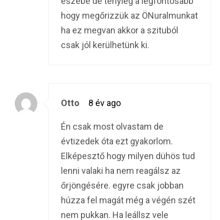
eszébe de tényleg a legfontosabb
hogy megőrizzük az ÖNuralmunkat
ha ez megvan akkor a szituból
csak jól kerülhetünk ki.
Otto
8 év ago
Én csak most olvastam de
évtizedek óta ezt gyakorlom.
Elképesztő hogy milyen dühös tud
lenni valaki ha nem reagálsz az
őrjöngésére. egyre csak jobban
húzza fel magát még a végén szét
nem pukkan. Ha leállsz vele