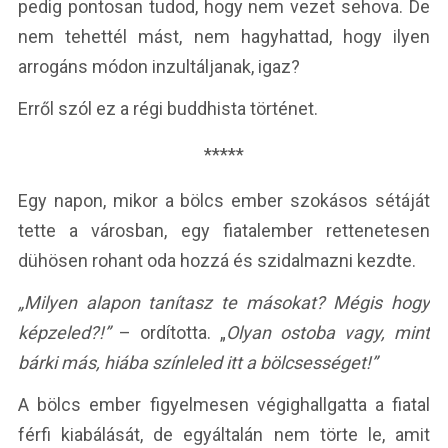
pedig pontosan tudod, hogy nem vezet sehova. De
nem tehettél mást, nem hagyhattad, hogy ilyen
arrogáns módon inzultáljanak, igaz?
Erről szól ez a régi buddhista történet.
*****
Egy napon, mikor a bölcs ember szokásos sétáját
tette a városban, egy fiatalember rettenetesen
dühösen rohant oda hozzá és szidalmazni kezdte.
„Milyen alapon tanítasz te másokat? Mégis hogy
képzeled?!”
– ordította. „
Olyan ostoba vagy, mint
bárki más, hiába színleled itt a bölcsességet!”
A bölcs ember figyelmesen végighallgatta a fiatal
férfi kiabálását, de egyáltalán nem törte le, amit