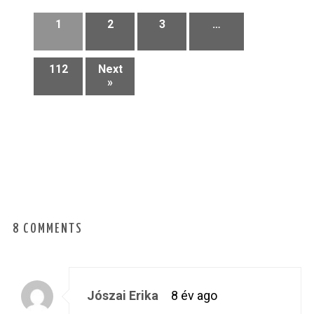
1
2
3
…
112
Next
»
8 COMMENTS
Jószai Erika
8 év ago