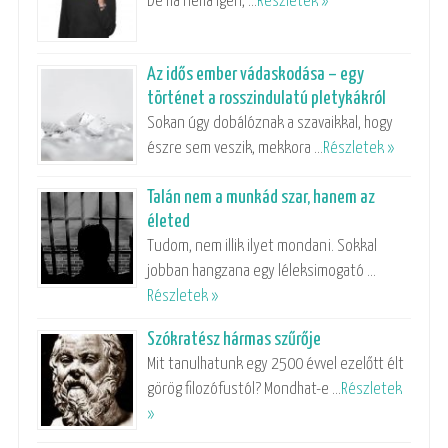
De ha néha igen, …
Részletek »
Az idős ember vádaskodása – egy
történet a rosszindulatú pletykákról
Sokan úgy dobálóznak a szavaikkal, hogy
észre sem veszik, mekkora …
Részletek »
Talán nem a munkád szar, hanem az
életed
Tudom, nem illik ilyet mondani. Sokkal
jobban hangzana egy léleksimogató …
Részletek »
Szókratész hármas szűrője
Mit tanulhatunk egy 2500 évvel ezelőtt élt
görög filozófustól? Mondhat-e …
Részletek
»