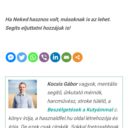
Ha Neked hasznos volt, másoknak is az lehet.
Segíts eljuttatni hozzájuk is!
Kocsis Gábor
vagyok, mentális
segítő, űrkutató mérnök,
harcművész, stroke túlélő, a
Beszélgetések a Kutyámmal
c.
könyv írója, a hasznaldfel.hu oldal létrehozója és
írója. De ezek csak címkék. Sokkal fontosabbnak