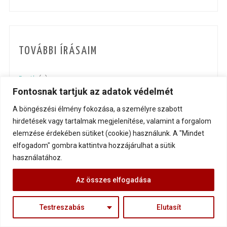
TOVÁBBI ÍRÁSAIM
Egyéb
(1)
Fontosnak tartjuk az adatok védelmét
Életfelfogás
(417)
A böngészési élmény fokozása, a személyre szabott
hirdetések vagy tartalmak megjelenítése, valamint a forgalom
Felépülés
(18)
elemzése érdekében sütiket (cookie) használunk. A "Mindet
elfogadom" gombra kattintva hozzájárulhat a sütik
Gondolatébresztők
(118)
használatához.
Inspiráló életutak
(122)
Az összes elfogadása
Interjú
(2)
Testreszabás
Elutasít
Kína
(2)