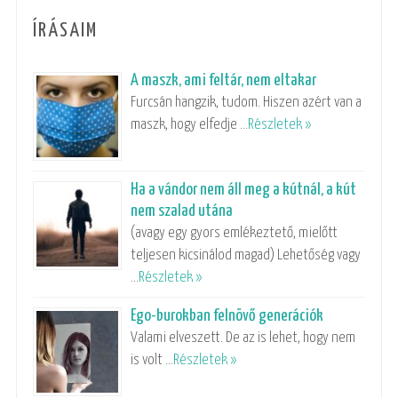
ÍRÁSAIM
A maszk, ami feltár, nem eltakar
Furcsán hangzik, tudom. Hiszen azért van a
maszk, hogy elfedje …
Részletek »
Ha a vándor nem áll meg a kútnál, a kút
nem szalad utána
(avagy egy gyors emlékeztető, mielőtt
teljesen kicsinálod magad) Lehetőség vagy
…
Részletek »
Ego-burokban felnövő generációk
Valami elveszett. De az is lehet, hogy nem
is volt …
Részletek »