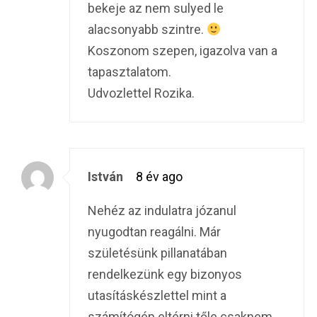
bekeje az nem sulyed le
alacsonyabb szintre.
Koszonom szepen, igazolva van a
tapasztalatom.
Udvozlettel Rozika.
István
8 év ago
Nehéz az indulatra józanul
nyugodtan reagálni. Már
születésünk pillanatában
rendelkezünk egy bizonyos
utasításkészlettel mint a
számítógép eltérni tőle csaknem