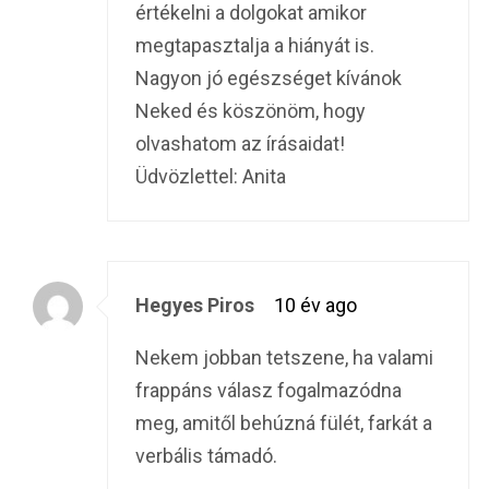
értékelni a dolgokat amikor
megtapasztalja a hiányát is.
Nagyon jó egészséget kívánok
Neked és köszönöm, hogy
olvashatom az írásaidat!
Üdvözlettel: Anita
Hegyes Piros
10 év ago
Nekem jobban tetszene, ha valami
frappáns válasz fogalmazódna
meg, amitől behúzná fülét, farkát a
verbális támadó.