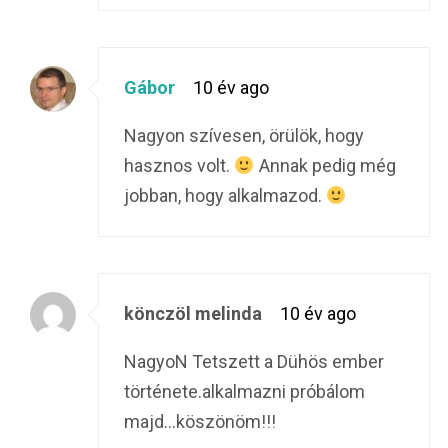
Gábor
10 év ago
Nagyon szívesen, örülök, hogy
hasznos volt.
Annak pedig még
jobban, hogy alkalmazod.
könczöl melinda
10 év ago
NagyoN Tetszett a Dühös ember
története.alkalmazni próbálom
majd…köszönöm!!!