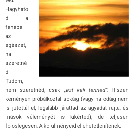
ted.
Hagyhato
d a
fenébe
az
egészet,
ha
szeretné
d.
Tudom,
nem szeretnéd, csak
„ezt kell tenned”
. Hiszen
keményen próbálkoztál sokáig (vagy ha odáig nem
is jutottál el, legalább járattad az agyadat rajta, és
mások véleményét is kikérted), de teljesen
fölöslegesen. A körülményeid ellehetetlenítenek.