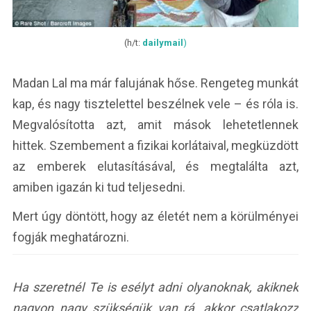
(h/t:
dailymail
)
Madan Lal ma már falujának hőse. Rengeteg munkát
kap, és nagy tisztelettel beszélnek vele – és róla is.
Megvalósította azt, amit mások lehetetlennek
hittek. Szembement a fizikai korlátaival, megküzdött
az emberek elutasításával, és megtalálta azt,
amiben igazán ki tud teljesedni.
Mert úgy döntött, hogy az életét nem a körülményei
fogják meghatározni.
Ha szeretnél Te is esélyt adni olyanoknak, akiknek
nagyon nagy szükségük van rá, akkor csatlakozz