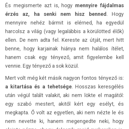
És megismerte azt is, hogy
mennyire fájdalmas
érzés az, ha senki nem hisz benned
. Hogy
mennyire nehéz bármit is elérned, ha egyedül
harcolsz a világ (vagy legalábbis a körülötted élők)
ellen. De nem adta fel. Kereste az útját, mert hitt
benne, hogy karjainak hiánya nem halálos ítélet,
hanem csak egy tényező, amit figyelembe kell
vennie. Egy tényező a sok közül.
Mert volt még két másik nagyon fontos tényező is:
a kitartása és a tehetsége
. Hosszas keresgélés
után végül talált valakit, aki nem lökte el magától:
egy szabó mestert, akitől kért egy esélyt, és
megkapta. Ő volt az egyetlen, aki nem nézte le és
nem nevette ki, hanem megengedte neki, hogy