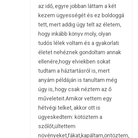
az idő, egyre jobban láttam a két
kezem ügyességét és ez boldoggá
tett, mert addig úgy telt az életem,
hogy inkább könyv moly, olyan
tudós lélek voltam és a gyakorlati
életet nehéznek gondoltam annak
ellenére,hogy elviekben sokat
tudtam a háztartásról is, mert
anyám példáján is tanultam még
úgy is, hogy csak néztem az ő
műveleteit.Amikor vettem egy
hétvégi telket, akkor ott is
ügyeskedtem: kötöztem a
szőlőt,ültettem
növényeket,fákat,kapáltam,öntöztem,