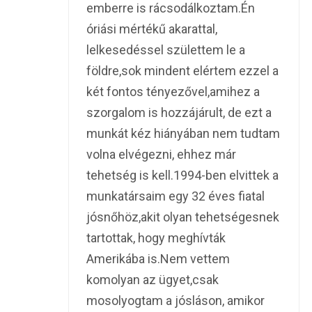
emberre is rácsodálkoztam.Én
óriási mértékű akarattal,
lelkesedéssel születtem le a
földre,sok mindent elértem ezzel a
két fontos tényezővel,amihez a
szorgalom is hozzájárult, de ezt a
munkát kéz hiányában nem tudtam
volna elvégezni, ehhez már
tehetség is kell.1994-ben elvittek a
munkatársaim egy 32 éves fiatal
jósnőhöz,akit olyan tehetségesnek
tartottak, hogy meghívták
Amerikába is.Nem vettem
komolyan az ügyet,csak
mosolyogtam a jósláson, amikor