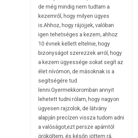
de még mindig nem tudtam a
kezemről, hogy milyen ügyes
is.Ahhoz, hogy rájöjjek, valóban
igen tehetséges a kezem, ahhoz
10 évnek kellett eltelnie, hogy
bizonyságot szerezzek arról, hogy
a kezem ügyessége sokat segít az
élet nívómon, de másoknak is a
segítségére tud
lenni.Gyermekkoromban annyit
lehetett tudni rólam, hogy nagyon
ügyesen rajzolok, de látvány
alapján precízen vissza tudom adni
a valóságot,ezt persze apámtól
örököltem, és későn jöttem rá,