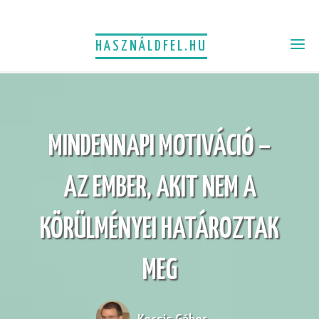
HASZNÁLDFEL.HU
MINDENNAPI MOTIVÁCIÓ –
AZ EMBER, AKIT NEM A
KÖRÜLMÉNYEI HATÁROZTAK
MEG