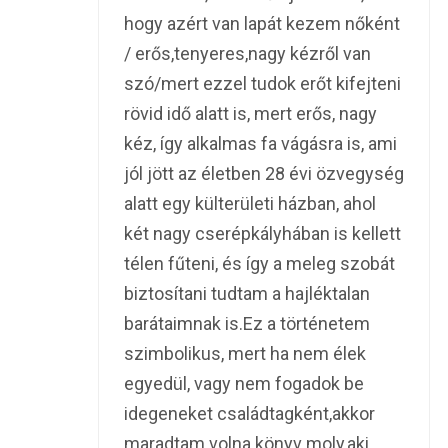
hogy azért van lapát kezem nőként
/ erős,tenyeres,nagy kézről van
szó/mert ezzel tudok erőt kifejteni
rövid idő alatt is, mert erős, nagy
kéz, így alkalmas fa vágásra is, ami
jól jött az életben 28 évi özvegység
alatt egy külterületi házban, ahol
két nagy cserépkályhában is kellett
télen fűteni, és így a meleg szobát
biztosítani tudtam a hajléktalan
barátaimnak is.Ez a történetem
szimbolikus, mert ha nem élek
egyedül, vagy nem fogadok be
idegeneket családtagként,akkor
maradtam volna könyv moly,aki