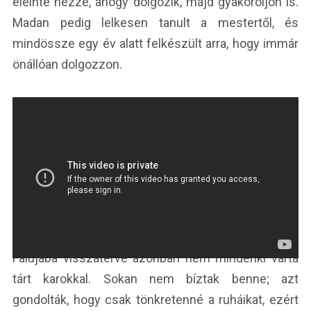
eleinte nézze, ahogy dolgozik, majd gyakoroljon is.
Madan pedig lelkesen tanult a mestertől, és
mindössze egy év alatt felkészült arra, hogy immár
önállóan dolgozzon.
Falujába visszatérve azonban nem mindenki várta
tárt karokkal. Sokan nem bíztak benne; azt
gondolták, hogy csak tönkretenné a ruháikat, ezért