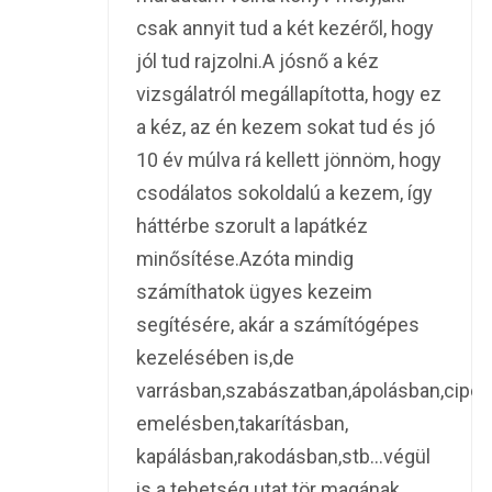
csak annyit tud a két kezéről, hogy
jól tud rajzolni.A jósnő a kéz
vizsgálatról megállapította, hogy ez
a kéz, az én kezem sokat tud és jó
10 év múlva rá kellett jönnöm, hogy
csodálatos sokoldalú a kezem, így
háttérbe szorult a lapátkéz
minősítése.Azóta mindig
számíthatok ügyes kezeim
segítésére, akár a számítógépes
kezelésében is,de
varrásban,szabászatban,ápolásban,cipe
emelésben,takarításban,
kapálásban,rakodásban,stb…végül
is a tehetség utat tör magának