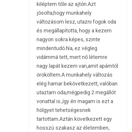
kiléptem tőle az ajtón.Azt
jósolta,hogy munkahely
változásom lesz, utazni fogok oda
és megállapította, hogy a kezem
nagyon sokra képes, szinte
mindentudó.Na, ez végleg
vidámmá tett, mert nő létemre
nagy lapát kezem van,amit apámtól
örököltem.A munkahely változás
elég hamar bekövetkezett, valóban
utaztam oda,mégpedig 2 megállót
vonattal is.,így én magam is ezt a
hölgyet tehetségesnek
tartottam.Aztán következett egy
hosszú szakasz az életemben,