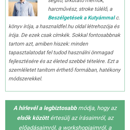
segítő, űrkutató mérnök,
harcművész, stroke túlélő, a
Beszélgetések a Kutyámmal
c.
könyv írója, a hasznaldfel.hu oldal létrehozója és
írója. De ezek csak címkék. Sokkal fontosabbnak
tartom azt, amiben hiszek: minden
tapasztalatodat fel tudod használni önmagad
fejlesztésére és az életed szebbé tételére. Ezt a
szemléletet tanítom érthető formában, hatékony
módszerekkel.
A hírlevél a legbiztosabb
módja, hogy az
elsők között
értesülj az írásaimról, az
előadásaimról, a workshopjaimról, a