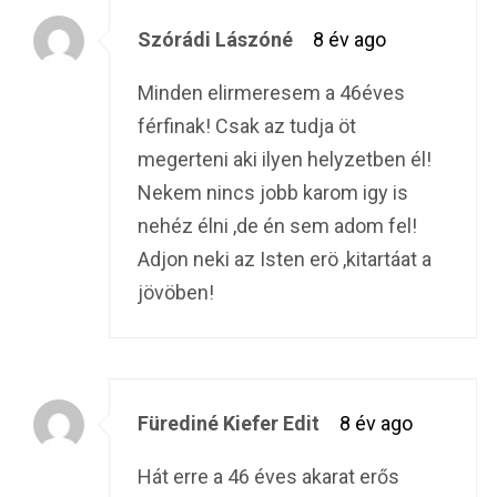
Szórádi Lászóné
8 év ago
Minden elirmeresem a 46éves
férfinak! Csak az tudja öt
megerteni aki ilyen helyzetben él!
Nekem nincs jobb karom igy is
nehéz élni ,de én sem adom fel!
Adjon neki az Isten erö ,kitartáat a
jövöben!
Fürediné Kiefer Edit
8 év ago
Hát erre a 46 éves akarat erős