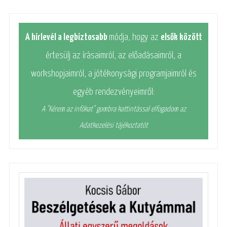
A hírlevél a legbiztosabb
módja, hogy az
elsők között
értesülj az írásaimról, az előadásaimról, a
workshopjaimról, a jótékonysági programjaimról és
egyéb rendezvényeimről:
A "Kérem az infókat" gombra kattintással elfogadom az
Adatkezelési tájékoztatót