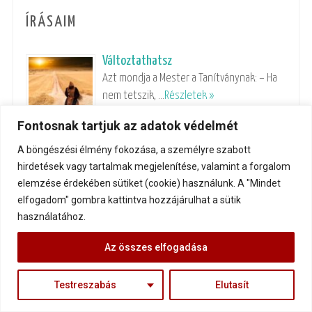
ÍRÁSAIM
Változtathatsz
Azt mondja a Mester a Tanítványnak: – Ha
nem tetszik, …
Részletek »
Fontosnak tartjuk az adatok védelmét
Önzőség vagy önszeretet – vajon hol a
A böngészési élmény fokozása, a személyre szabott
határ?
hirdetések vagy tartalmak megjelenítése, valamint a forgalom
Szeresd Önmagad! – hallod a segítő
elemzése érdekében sütiket (cookie) használunk. A "Mindet
szándékú tanácsot egyik oldalról. …
elfogadom" gombra kattintva hozzájárulhat a sütik
Részletek »
használatához.
Bolyongó generáció
Az összes elfogadása
„Különleges vagyok! Szeretem magam!
Szeretlek téged is, de még élni …
Részletek
Testreszabás
Elutasít
»