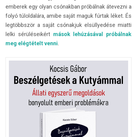
emberek egy olyan csónakban próbálnak átevezni a
folyó túloldalára, amibe saját maguk fúrtak léket. És
legtöbbször a saját csónakjuk elsüllyedése miatti
lelki sérüléseikért
mások lehúzásával próbálnak
meg elégtételt venni
.