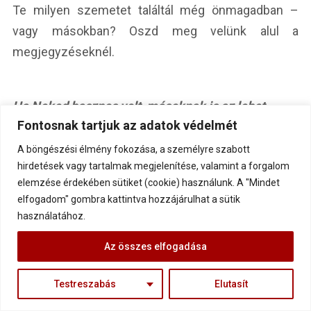
Te milyen szemetet találtál még önmagadban –
vagy másokban? Oszd meg velünk alul a
megjegyzéseknél.
Ha Neked hasznos volt, másoknak is az lehet.
Fontosnak tartjuk az adatok védelmét
Segíts eljuttatni hozzájuk is!
A böngészési élmény fokozása, a személyre szabott
hirdetések vagy tartalmak megjelenítése, valamint a forgalom
elemzése érdekében sütiket (cookie) használunk. A "Mindet
elfogadom" gombra kattintva hozzájárulhat a sütik
használatához.
Az összes elfogadása
Kocsis Gábor
vagyok, mentális
segítő, űrkutató mérnök,
Testreszabás
Elutasít
harcművész, stroke túlélő, a