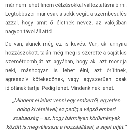
már nem lehet finom célzásokkal változtatásra bírni.
Legtöbbször már csak a sokk segít: a szembesülés
azzal, hogy amit ő életnek nevez, az valójában
nagyon távol áll attól.
De van, akinek még ez is kevés. Van, aki annyira
hozzászokott, talán még meg is szerette a saját kis
szemétdombját az agyában, hogy aki azt mondja
neki, máshogyan is lehet élni, azt őrültnek,
agresszív kötekedőnek, vagy egyszerűen csak
idiótának tartja. Pedig lehet. Mindenkinek lehet.
„Mindent el lehet venni egy embertől, egyetlen
dolog kivételével; ez pedig a végső emberi
szabadság – az, hogy bármilyen körülmények
között is megválassza a hozzáállását, a saját útját.”