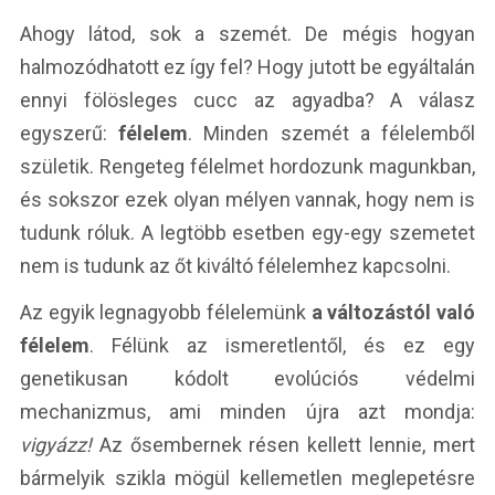
Ahogy látod, sok a szemét. De mégis hogyan
halmozódhatott ez így fel? Hogy jutott be egyáltalán
ennyi fölösleges cucc az agyadba? A válasz
egyszerű:
félelem
. Minden szemét a félelemből
születik. Rengeteg félelmet hordozunk magunkban,
és sokszor ezek olyan mélyen vannak, hogy nem is
tudunk róluk. A legtöbb esetben egy-egy szemetet
nem is tudunk az őt kiváltó félelemhez kapcsolni.
Az egyik legnagyobb félelemünk
a változástól való
félelem
. Félünk az ismeretlentől, és ez egy
genetikusan kódolt evolúciós védelmi
mechanizmus, ami minden újra azt mondja:
vigyázz!
Az ősembernek résen kellett lennie, mert
bármelyik szikla mögül kellemetlen meglepetésre