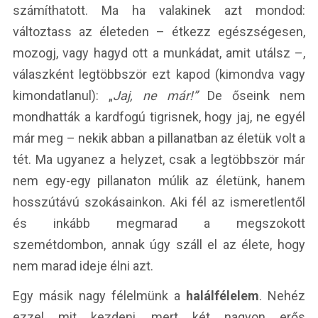
számíthatott. Ma ha valakinek azt mondod:
változtass az életeden – étkezz egészségesen,
mozogj, vagy hagyd ott a munkádat, amit utálsz –,
válaszként legtöbbször ezt kapod (kimondva vagy
kimondatlanul): „
Jaj, ne már!”
De őseink nem
mondhatták a kardfogú tigrisnek, hogy jaj, ne egyél
már meg – nekik abban a pillanatban az életük volt a
tét. Ma ugyanez a helyzet, csak a legtöbbször már
nem egy-egy pillanaton múlik az életünk, hanem
hosszútávú szokásainkon. Aki fél az ismeretlentől
és inkább megmarad a megszokott
szemétdombon, annak úgy száll el az élete, hogy
nem marad ideje élni azt.
Egy másik nagy félelmünk a
halálfélelem
. Nehéz
ezzel mit kezdeni, mert két nagyon erős