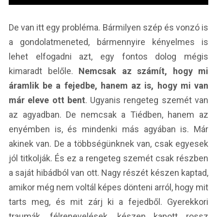
De van itt egy probléma. Bármilyen szép és vonzó is
a gondolatmeneted, bármennyire kényelmes is
lehet elfogadni azt, egy fontos dolog mégis
kimaradt belőle.
Nemcsak az számít, hogy mi
áramlik be a fejedbe, hanem az is, hogy mi van
már eleve ott bent
. Ugyanis rengeteg szemét van
az agyadban. De nemcsak a Tiédben, hanem az
enyémben is, és mindenki más agyában is. Már
akinek van. De a többségünknek van, csak egyesek
jól titkolják. És ez a rengeteg szemét csak részben
a saját hibádból van ott. Nagy részét készen kaptad,
amikor még nem voltál képes dönteni arról, hogy mit
tarts meg, és mit zárj ki a fejedből. Gyerekkori
traumák, félrenevelések, készen kapott rossz