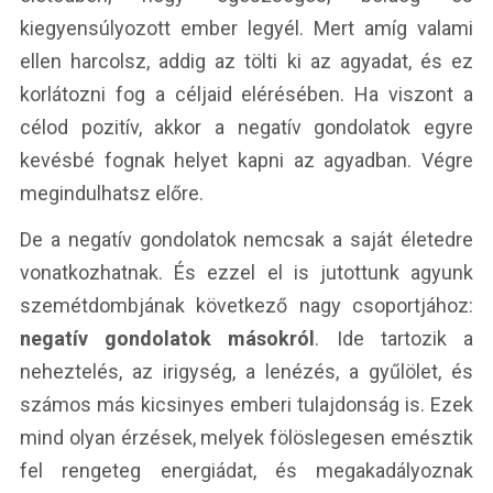
kiegyensúlyozott ember legyél. Mert amíg valami
ellen harcolsz, addig az tölti ki az agyadat, és ez
korlátozni fog a céljaid elérésében. Ha viszont a
célod pozitív, akkor a negatív gondolatok egyre
kevésbé fognak helyet kapni az agyadban. Végre
megindulhatsz előre.
De a negatív gondolatok nemcsak a saját életedre
vonatkozhatnak. És ezzel el is jutottunk agyunk
szemétdombjának következő nagy csoportjához:
negatív gondolatok másokról
. Ide tartozik a
neheztelés, az irigység, a lenézés, a gyűlölet, és
számos más kicsinyes emberi tulajdonság is. Ezek
mind olyan érzések, melyek fölöslegesen emésztik
fel rengeteg energiádat, és megakadályoznak