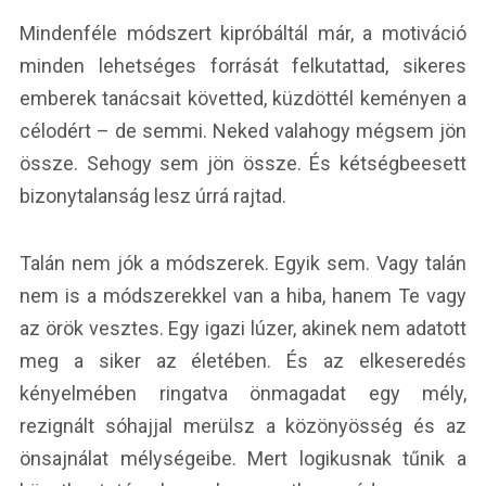
Mindenféle módszert kipróbáltál már, a motiváció
minden lehetséges forrását felkutattad, sikeres
emberek tanácsait követted, küzdöttél keményen a
célodért – de semmi. Neked valahogy mégsem jön
össze. Sehogy sem jön össze. És kétségbeesett
bizonytalanság lesz úrrá rajtad.
Talán nem jók a módszerek. Egyik sem. Vagy talán
nem is a módszerekkel van a hiba, hanem Te vagy
az örök vesztes. Egy igazi lúzer, akinek nem adatott
meg a siker az életében. És az elkeseredés
kényelmében ringatva önmagadat egy mély,
rezignált sóhajjal merülsz a közönyösség és az
önsajnálat mélységeibe. Mert logikusnak tűnik a