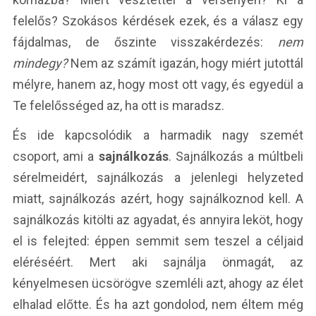
felelős? Szokásos kérdések ezek, és a válasz egy
fájdalmas, de őszinte visszakérdezés:
nem
mindegy?
Nem az számít igazán, hogy miért jutottál
mélyre, hanem az, hogy most ott vagy, és egyedül a
Te felelősséged az, ha ott is maradsz.
És ide kapcsolódik a harmadik nagy szemét
csoport, ami a
sajnálkozás
. Sajnálkozás a múltbeli
sérelmeidért, sajnálkozás a jelenlegi helyzeted
miatt, sajnálkozás azért, hogy sajnálkoznod kell. A
sajnálkozás kitölti az agyadat, és annyira leköt, hogy
el is felejted: éppen semmit sem teszel a céljaid
eléréséért. Mert aki sajnálja önmagát, az
kényelmesen ücsörögve szemléli azt, ahogy az élet
elhalad előtte. És ha azt gondolod, nem éltem még