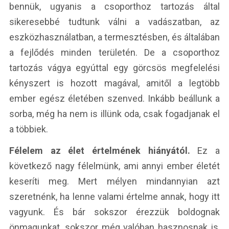
bennük, ugyanis a csoporthoz tartozás által
sikeresebbé tudtunk válni a vadászatban, az
eszközhasználatban, a termesztésben, és általában
a fejlődés minden területén. De a csoporthoz
tartozás vágya egyúttal egy görcsös megfelelési
kényszert is hozott magával, amitől a legtöbb
ember egész életében szenved. Inkább beállunk a
sorba, még ha nem is illünk oda, csak fogadjanak el
a többiek.
Félelem az élet értelmének hiányától.
Ez a
következő nagy félelmünk, ami annyi ember életét
keseríti meg. Mert mélyen mindannyian azt
szeretnénk, ha lenne valami értelme annak, hogy itt
vagyunk. És bár sokszor érezzük boldognak
önmagunkat, sokszor még valóban hasznosnak is,