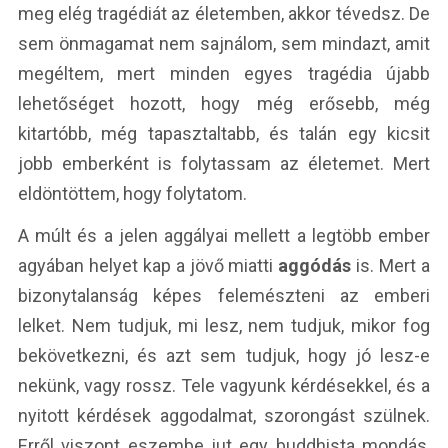
meg elég tragédiát az életemben, akkor tévedsz. De
sem önmagamat nem sajnálom, sem mindazt, amit
megéltem, mert minden egyes tragédia újabb
lehetőséget hozott, hogy még erősebb, még
kitartóbb, még tapasztaltabb, és talán egy kicsit
jobb emberként is folytassam az életemet. Mert
eldöntöttem, hogy folytatom.
A múlt és a jelen aggályai mellett a legtöbb ember
agyában helyet kap a jövő miatti
aggódás
is. Mert a
bizonytalanság képes felemészteni az emberi
lelket. Nem tudjuk, mi lesz, nem tudjuk, mikor fog
bekövetkezni, és azt sem tudjuk, hogy jó lesz-e
nekünk, vagy rossz. Tele vagyunk kérdésekkel, és a
nyitott kérdések aggodalmat, szorongást szülnek.
Erről viszont eszembe jut egy buddhista mondás,