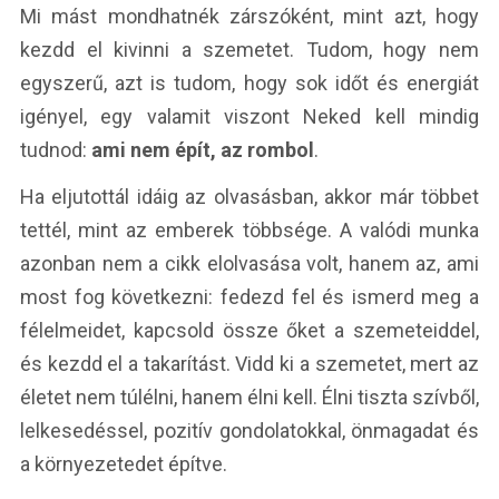
Mi mást mondhatnék zárszóként, mint azt, hogy
kezdd el kivinni a szemetet. Tudom, hogy nem
egyszerű, azt is tudom, hogy sok időt és energiát
igényel, egy valamit viszont Neked kell mindig
tudnod:
ami nem épít, az rombol
.
Ha eljutottál idáig az olvasásban, akkor már többet
tettél, mint az emberek többsége. A valódi munka
azonban nem a cikk elolvasása volt, hanem az, ami
most fog következni: fedezd fel és ismerd meg a
félelmeidet, kapcsold össze őket a szemeteiddel,
és kezdd el a takarítást. Vidd ki a szemetet, mert az
életet nem túlélni, hanem élni kell. Élni tiszta szívből,
lelkesedéssel, pozitív gondolatokkal, önmagadat és
a környezetedet építve.