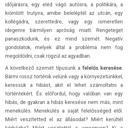
időjárásra, egy eléd vágó autósra, a politikára, a
kiömlött trutyira, amibe beleléptél az utcán, egy
kollégádra, szerettedre, vagy egy ismeretlen
idegenre bármilyen apróság miatt. Rengeteget
panaszkodunk, és ez mind szemét. Negatív
gondolatok, melyek által a probléma nem fog
megoldódni, csak rögzül az agyadban.
A következő szemét típusunk a
felelős keresése
.
Bármi rossz történik velünk vagy a környezetünkkel,
keressük a hibást, akit el lehet számoltatni a
történtekért. És előfordul, hogy valóban van egy
hibás, de gyakran a hibás keresése nem más, mint
menekülés. Menekülés a saját felelősséged elől.
Miért veszítetted el az állásodat? Miért kerültél
kórházba? Miért vesztettél a versenyen? Ki a