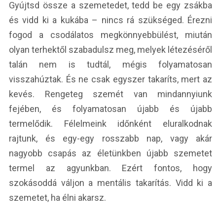
Gyújtsd össze a szemetedet, tedd be egy zsákba
és vidd ki a kukába – nincs rá szükséged. Érezni
fogod a csodálatos megkönnyebbülést, miután
olyan terhektől szabadulsz meg, melyek létezéséről
talán nem is tudtál, mégis folyamatosan
visszahúztak. És ne csak egyszer takaríts, mert az
kevés. Rengeteg szemét van mindannyiunk
fejében, és folyamatosan újabb és újabb
termelődik. Félelmeink időnként eluralkodnak
rajtunk, és egy-egy rosszabb nap, vagy akár
nagyobb csapás az életünkben újabb szemetet
termel az agyunkban. Ezért fontos, hogy
szokásoddá váljon a mentális takarítás. Vidd ki a
szemetet, ha élni akarsz.