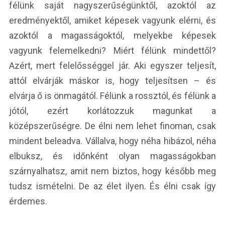
félünk saját nagyszerűségünktől, azoktól az
eredményektől, amiket képesek vagyunk elérni, és
azoktól a magasságoktól, melyekbe képesek
vagyunk felemelkedni? Miért félünk mindettől?
Azért, mert felelősséggel jár. Aki egyszer teljesít,
attól elvárják máskor is, hogy teljesítsen – és
elvárja ő is önmagától. Félünk a rossztól, és félünk a
jótól, ezért korlátozzuk magunkat a
középszerűségre. De élni nem lehet finoman, csak
mindent beleadva. Vállalva, hogy néha hibázol, néha
elbuksz, és időnként olyan magasságokban
szárnyalhatsz, amit nem biztos, hogy később meg
tudsz ismételni. De az élet ilyen. És élni csak így
érdemes.