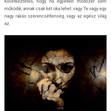
következtetés, hogy ha egyetlen módszer sem
működik, annak csak két oka lehet: vagy Te vagy egy
nagy rakás szerencsétlenség, vagy az egész világ
az.