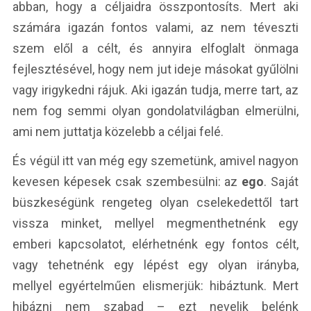
abban, hogy a céljaidra összpontosíts. Mert aki
számára igazán fontos valami, az nem téveszti
szem elől a célt, és annyira elfoglalt önmaga
fejlesztésével, hogy nem jut ideje másokat gyűlölni
vagy irigykedni rájuk. Aki igazán tudja, merre tart, az
nem fog semmi olyan gondolatvilágban elmerülni,
ami nem juttatja közelebb a céljai felé.
És végül itt van még egy szemetünk, amivel nagyon
kevesen képesek csak szembesülni: az
ego
. Saját
büszkeségünk rengeteg olyan cselekedettől tart
vissza minket, mellyel megmenthetnénk egy
emberi kapcsolatot, elérhetnénk egy fontos célt,
vagy tehetnénk egy lépést egy olyan irányba,
mellyel egyértelműen elismerjük: hibáztunk. Mert
hibázni nem szabad – ezt nevelik belénk