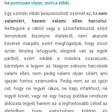
ha pontosan olyan, mint a többi
.
Egy szintén ritkán beazonosított szemét az, ha
nem
valamiért, hanem valami ellen harcolsz
.
Rettegünk a ráktól vagy a szívinfarktustól, ezért
lemondunk bizonyos ételekről; nem akarunk
kövérek maradni, ezért megfogadjuk, hogy most
aztán tényleg lefogyunk; elegünk van az egyik
pártból, ezért inkább a másikra szavazunk,
bármilyen is legyen az. Nagyon sokszor harcolunk
valami ellen, nem pedig valami olyan célért, ami
igazán fontos számunkra. Pedig nem az az igazi
cél, hogy ne legyél rákos, ne kapj infarktust, ne
legyél kövér, vagy ne egy hazug politikai rendszer
áldozata legyél, hanem az a legfontosabb célod az
életedben, hogy egészséges, boldog és