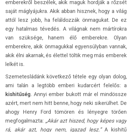
emberekről beszélek, akik maguk hordják a rőzsét
saját máglyájukra. Akik abban hisznek, hogy a világ
attól lesz jobb, ha feláldozzák önmagukat. De ez
egy hatalmas tévedés. A világnak nem mártírokra
van szüksége, hanem élő emberekre. Olyan
emberekre, akik önmagukkal egyensúlyban vannak,
akik élni akarnak, és élettel töltik meg más emberek
lelkét is.
Szemetesládánk következő tétele egy olyan dolog,
ami talán a legtöbb emberi kudarcért felelős: a
kishitűség
. Annyi ember bukott már el mindössze
azért, mert nem hitt benne, hogy neki sikerülhet. De
ahogy Henry Ford tömören és lényegre törően
megfogalmazta:
„Akár azt hiszed, hogy képes vagy
rá, akár azt, hogy nem, igazad lesz.”
A kishitű