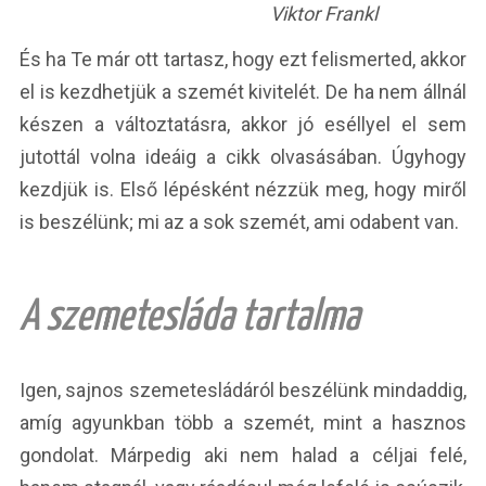
Viktor Frankl
És ha Te már ott tartasz, hogy ezt felismerted, akkor
el is kezdhetjük a szemét kivitelét. De ha nem állnál
készen a változtatásra, akkor jó eséllyel el sem
jutottál volna ideáig a cikk olvasásában. Úgyhogy
kezdjük is. Első lépésként nézzük meg, hogy miről
is beszélünk; mi az a sok szemét, ami odabent van.
A szemetesláda tartalma
Igen, sajnos szemetesládáról beszélünk mindaddig,
amíg agyunkban több a szemét, mint a hasznos
gondolat. Márpedig aki nem halad a céljai felé,