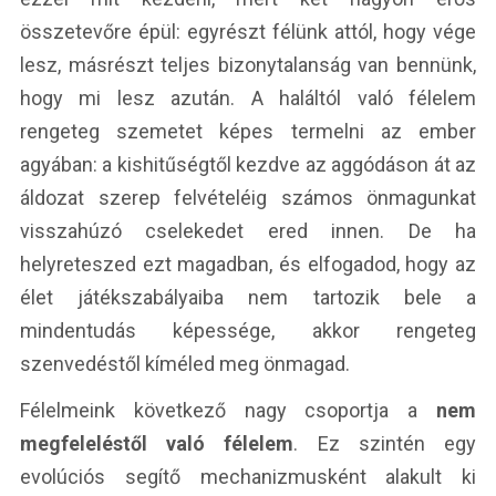
összetevőre épül: egyrészt félünk attól, hogy vége
lesz, másrészt teljes bizonytalanság van bennünk,
hogy mi lesz azután. A haláltól való félelem
rengeteg szemetet képes termelni az ember
agyában: a kishitűségtől kezdve az aggódáson át az
áldozat szerep felvételéig számos önmagunkat
visszahúzó cselekedet ered innen. De ha
helyreteszed ezt magadban, és elfogadod, hogy az
élet játékszabályaiba nem tartozik bele a
mindentudás képessége, akkor rengeteg
szenvedéstől kíméled meg önmagad.
Félelmeink következő nagy csoportja a
nem
megfeleléstől való félelem
. Ez szintén egy
evolúciós segítő mechanizmusként alakult ki