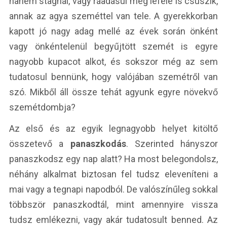
hanem stagnál, vagy ráadásul még lefelé is csúszik,
annak az agya szeméttel van tele. A gyerekkorban
kapott jó nagy adag mellé az évek során önként
vagy önkéntelenül begyűjtött szemét is egyre
nagyobb kupacot alkot, és sokszor még az sem
tudatosul bennünk, hogy valójában szemétről van
szó. Mikből áll össze tehát agyunk egyre növekvő
szemétdombja?
Az első és az egyik legnagyobb helyet kitöltő
összetevő a
panaszkodás
. Szerinted hányszor
panaszkodsz egy nap alatt? Ha most belegondolsz,
néhány alkalmat biztosan fel tudsz eleveníteni a
mai vagy a tegnapi napodból. De valószínűleg sokkal
többször panaszkodtál, mint amennyire vissza
tudsz emlékezni, vagy akár tudatosult benned. Az