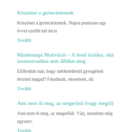
Köszönet a gerinctelennek
Köszönet a gerinctelennek. Napra pontosan egy
évvel ezelőtt két kicsi
Tovább
Mindennapi Motiváció – A festő kislány, akit
izomsorvadása sem állíthat meg
Előfordult már, hogy mérhetetlenül gyengének
érezted magad? Fáradtnak, elesettnek, túl
Tovább
Ami nem öl meg, az megerősít (vagy megöl)
Ami nem öl meg, az megerősít. Várj, mondom még
egyszer:
Tovább