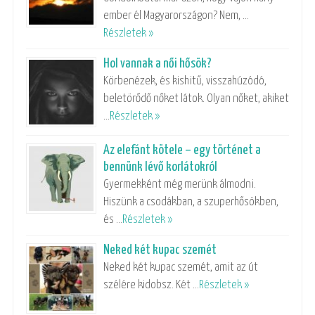
ember él Magyarországon? Nem, …
Részletek »
Hol vannak a női hősök?
Körbenézek, és kishitű, visszahúzódó,
beletörődő nőket látok. Olyan nőket, akiket
…
Részletek »
Az elefánt kötele – egy történet a
bennünk lévő korlátokról
Gyermekként még merünk álmodni.
Hiszünk a csodákban, a szuperhősökben,
és …
Részletek »
Neked két kupac szemét
Neked két kupac szemét, amit az út
szélére kidobsz. Két …
Részletek »