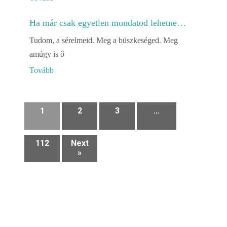
Ha már csak egyetlen mondatod lehetne…
Tudom, a sérelmeid. Meg a büszkeséged. Meg
amúgy is ő
Tovább
1
2
3
…
112
Next
»