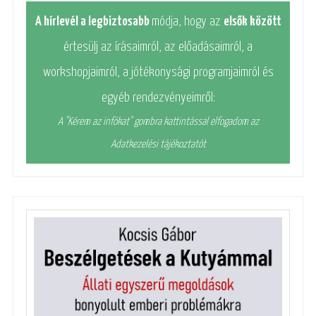
A hírlevél a legbiztosabb
módja, hogy az
elsők között
értesülj az írásaimról, az előadásaimról, a
workshopjaimról, a jótékonysági programjaimról és
egyéb rendezvényeimről:
A "Kérem az infókat" gombra kattintással elfogadom az
Adatkezelési tájékoztatót