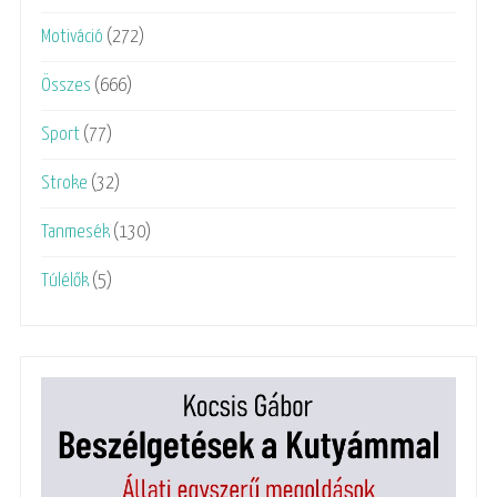
Motiváció
(272)
Összes
(666)
Sport
(77)
Stroke
(32)
Tanmesék
(130)
Túlélők
(5)