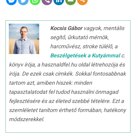
Kocsis Gábor
vagyok, mentális
segítő, űrkutató mérnök,
harcművész, stroke túlélő, a
Beszélgetések a Kutyámmal
c.
könyv írója, a hasznaldfel.hu oldal létrehozója és
írója. De ezek csak címkék. Sokkal fontosabbnak
tartom azt, amiben hiszek: minden
tapasztalatodat fel tudod használni önmagad
fejlesztésére és az életed szebbé tételére. Ezt a
szemléletet tanítom érthető formában, hatékony
módszerekkel.