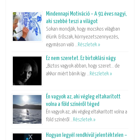
Mindennapi Motiváció – A 91 éves nagyi,
aki szebbé teszi a világot
Sokan mondják, hogy mocskos világban
élünk. Erőszak, környezetszennyezés,
egymáson való …
Részletek »
Ez nem szeretet. Ez birtoklási vágy.
„Biztos vagyok abban, hogy szeret… de
akkor miért bánik így …
Részletek »
Én vagyok az, aki végleg eltakarított
volna a föld színéről téged
Én vagyok az, aki végleg eltakarított volna a
föld színéről …
Részletek »
Hogyan legyél rendkívül jelentéktelen –