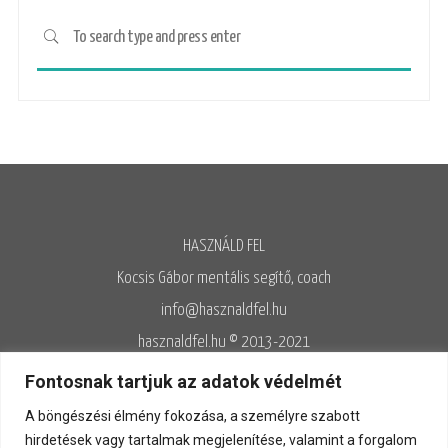
HASZNÁLD FEL
Kocsis Gábor mentális segítő, coach
info@hasznaldfel.hu
hasznaldfel.hu © 2013-2021
Írásaim szerzői jogi védelem alatt állnak, felhasználásuk kizárólag az
Fontosnak tartjuk az adatok védelmét
Adatvédelmi szabályzatnak megfelelően engedélyezett.
A böngészési élmény fokozása, a személyre szabott
Adatvédelem
◊
Adatkezelés
◊
Általános szerződési feltételek
◊
hirdetések vagy tartalmak megjelenítése, valamint a forgalom