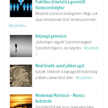
Praktikus útmutató a garantált
középszerűséghez
Mindenki szeretne boldog lenni. Mégis sok
olyan ártatlannak tűnő, természetesnek …
Részletek »
Bolyongó generáció
„Különleges vagyok! Szeretem magam!
Szeretlek téged is, de még élni …
Részletek
»
Minél kisebb, annál jobban ugat
Kutyák. Emberek. A legnagyobb különbség
a lábak számán kívül talán …
Részletek »
Mindennapi Motiváció – Mariusz
Kedzierski
Gondolkodtál már azon, hogy vajon hány