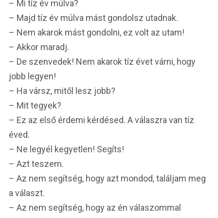
– Mi tíz év múlva?
– Majd tíz év múlva mást gondolsz utadnak.
– Nem akarok mást gondolni, ez volt az utam!
– Akkor maradj.
– De szenvedek! Nem akarok tíz évet várni, hogy
jobb legyen!
– Ha vársz, mitől lesz jobb?
– Mit tegyek?
– Ez az első érdemi kérdésed. A válaszra van tíz
éved.
– Ne legyél kegyetlen! Segíts!
– Azt teszem.
– Az nem segítség, hogy azt mondod, találjam meg
a választ.
– Az nem segítség, hogy az én válaszommal