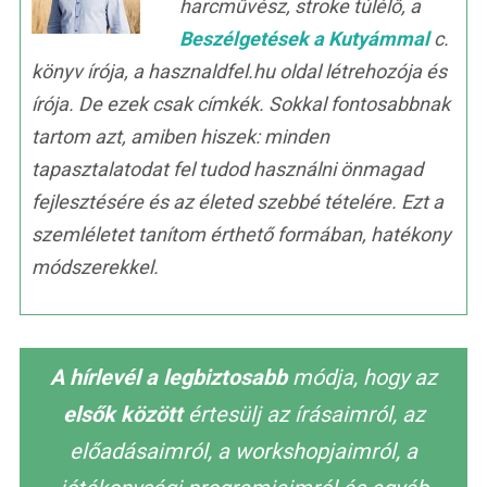
harcművész, stroke túlélő, a
Beszélgetések a Kutyámmal
c.
könyv írója, a hasznaldfel.hu oldal létrehozója és
írója. De ezek csak címkék. Sokkal fontosabbnak
tartom azt, amiben hiszek: minden
tapasztalatodat fel tudod használni önmagad
fejlesztésére és az életed szebbé tételére. Ezt a
szemléletet tanítom érthető formában, hatékony
módszerekkel.
A hírlevél a legbiztosabb
módja, hogy az
elsők között
értesülj az írásaimról, az
előadásaimról, a workshopjaimról, a