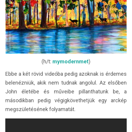
(h/t:
mymodernmet
)
Ebbe a két rövid videóba pedig azoknak is érdemes
belenézniük, akik nem tudnak angolul. Az elsőben
John életébe és műveibe pillanthatunk be, a
másodikban pedig végigkövethetjük egy arckép
megszületésének folyamatát.