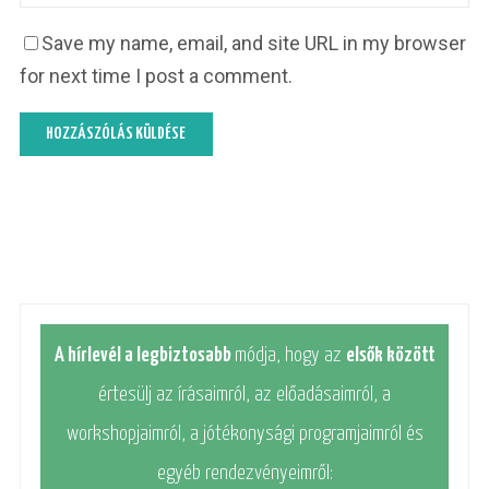
Save my name, email, and site URL in my browser
for next time I post a comment.
A hírlevél a legbiztosabb
módja, hogy az
elsők között
értesülj az írásaimról, az előadásaimról, a
workshopjaimról, a jótékonysági programjaimról és
egyéb rendezvényeimről: