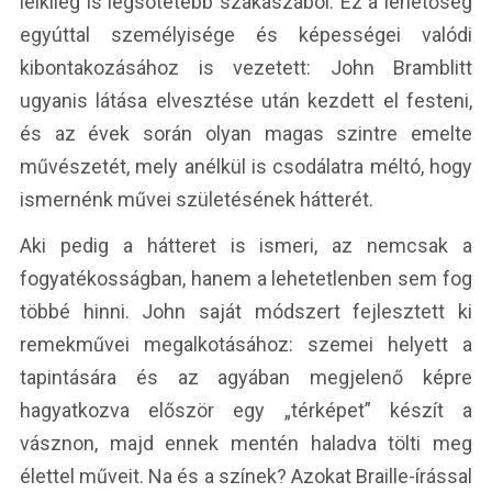
lelkileg is legsötétebb szakaszából. Ez a lehetőség
egyúttal személyisége és képességei valódi
kibontakozásához is vezetett: John Bramblitt
ugyanis látása elvesztése után kezdett el festeni,
és az évek során olyan magas szintre emelte
művészetét, mely anélkül is csodálatra méltó, hogy
ismernénk művei születésének hátterét.
Aki pedig a hátteret is ismeri, az nemcsak a
fogyatékosságban, hanem a lehetetlenben sem fog
többé hinni. John saját módszert fejlesztett ki
remekművei megalkotásához: szemei helyett a
tapintására és az agyában megjelenő képre
hagyatkozva először egy „térképet” készít a
vásznon, majd ennek mentén haladva tölti meg
élettel műveit. Na és a színek? Azokat Braille-írással