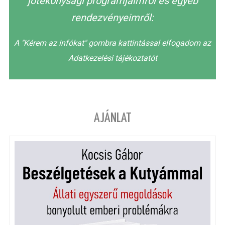
jótékonysági programjaimról és egyéb
rendezvényeimről:
A "Kérem az infókat" gombra kattintással elfogadom az
Adatkezelési tájékoztatót
AJÁNLAT