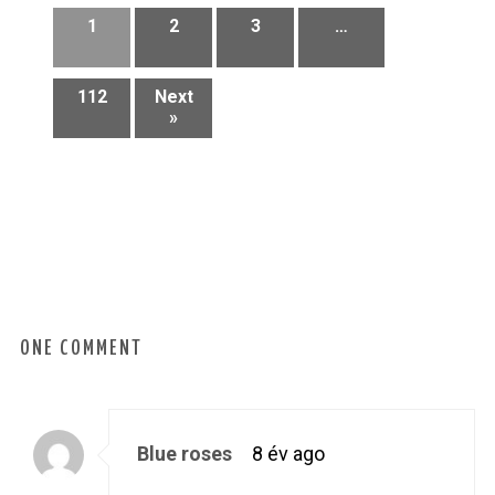
1
2
3
…
112
Next
»
ONE COMMENT
Blue roses
8 év ago