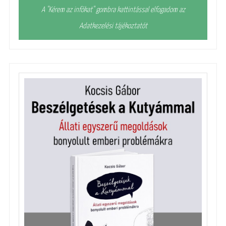
A "Kérem az infókat" gombra kattintással elfogadom az
Adatkezelési tájékoztatót