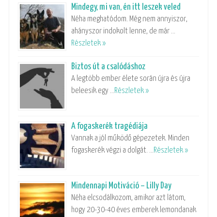
Mindegy, mi van, én itt leszek veled
Néha meghatódom. Még nem annyiszor,
ahányszor indokolt lenne, de már …
Részletek »
Biztos út a csalódáshoz
A legtöbb ember élete során újra és újra
beleesik egy …
Részletek »
A fogaskerék tragédiája
Vannak a jól működő gépezetek. Minden
fogaskerék végzi a dolgát. …
Részletek »
Mindennapi Motiváció – Lilly Day
Néha elcsodálkozom, amikor azt látom,
hogy 20-30-40 éves emberek lemondanak