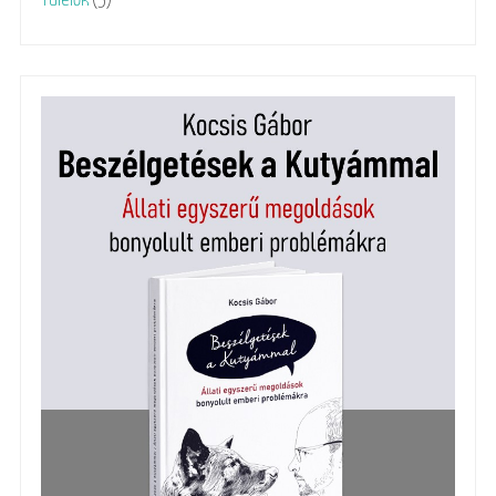
Túlélők
(5)