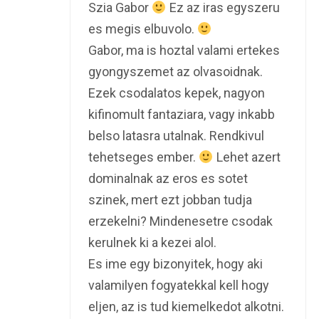
Szia Gabor
Ez az iras egyszeru
es megis elbuvolo.
Gabor, ma is hoztal valami ertekes
gyongyszemet az olvasoidnak.
Ezek csodalatos kepek, nagyon
kifinomult fantaziara, vagy inkabb
belso latasra utalnak. Rendkivul
tehetseges ember.
Lehet azert
dominalnak az eros es sotet
szinek, mert ezt jobban tudja
erzekelni? Mindenesetre csodak
kerulnek ki a kezei alol.
Es ime egy bizonyitek, hogy aki
valamilyen fogyatekkal kell hogy
eljen, az is tud kiemelkedot alkotni.