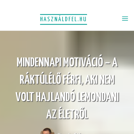
HASZNÁLDFEL.HU
MINDENNAPI MOTIVÁCIÓ – A
RÁKTÚLÉLŐ FÉRFI, AKI NEM
VOLT HAJLANDÓ LEMONDANI
AZ ÉLETRŐL