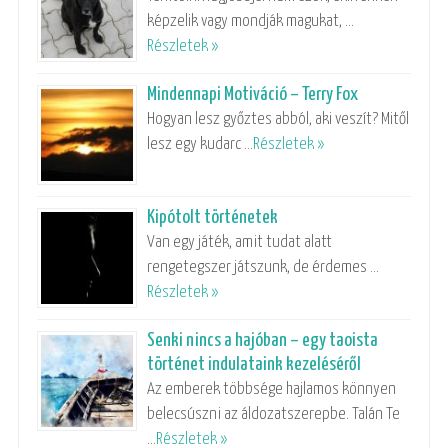
képzelik vagy mondják magukat, …
Részletek »
Mindennapi Motiváció – Terry Fox
Hogyan lesz győztes abból, aki veszít? Mitől
lesz egy kudarc …
Részletek »
Kipótolt történetek
Van egy játék, amit tudat alatt
rengetegszer játszunk, de érdemes …
Részletek »
Senki nincs a hajóban – egy taoista
történet indulataink kezeléséről
Az emberek többsége hajlamos könnyen
belecsúszni az áldozatszerepbe. Talán Te
…
Részletek »