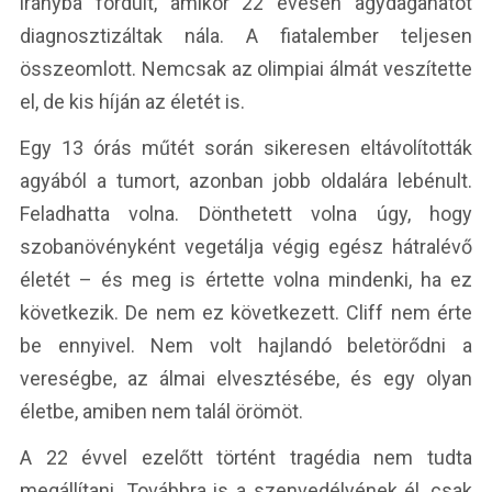
irányba fordult, amikor 22 évesen agydaganatot
diagnosztizáltak nála. A fiatalember teljesen
összeomlott. Nemcsak az olimpiai álmát veszítette
el, de kis híján az életét is.
Egy 13 órás műtét során sikeresen eltávolították
agyából a tumort, azonban jobb oldalára lebénult.
Feladhatta volna. Dönthetett volna úgy, hogy
szobanövényként vegetálja végig egész hátralévő
életét – és meg is értette volna mindenki, ha ez
következik. De nem ez következett. Cliff nem érte
be ennyivel. Nem volt hajlandó beletörődni a
vereségbe, az álmai elvesztésébe, és egy olyan
életbe, amiben nem talál örömöt.
A 22 évvel ezelőtt történt tragédia nem tudta
megállítani. Továbbra is a szenvedélyének él, csak