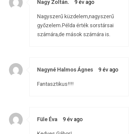
Nagy Zoltán.
9 év ago
Nagyszerű küzdelem,nagyszerű
győzelem.Példa érték sorstársai
számára,de mások számára is.
Nagyné Halmos Ágnes
9 év ago
Fantasztikus!!!!
Füle Éva
9 év ago
Kedves Gábor!