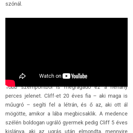
szónál.
Több szempontból is megragadó ez a néhány
perces jelenet. Cliff-et 20 éves fia – aki maga is
műugró – segíti fel a létrán, és ő az, aki ott ál
mögötte, amikor a lába megbicsaklik. A medence
szélén boldogan ugráló gyermek pedig Cliff 5 éves
kislánya, aki az ugrás után elmondta, mennyire