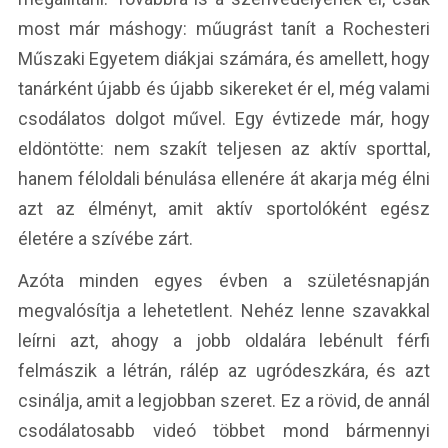
most már máshogy: műugrást tanít a Rochesteri
Műszaki Egyetem diákjai számára, és amellett, hogy
tanárként újabb és újabb sikereket ér el, még valami
csodálatos dolgot művel. Egy évtizede már, hogy
eldöntötte: nem szakít teljesen az aktív sporttal,
hanem féloldali bénulása ellenére át akarja még élni
azt az élményt, amit aktív sportolóként egész
életére a szívébe zárt.
Azóta minden egyes évben a születésnapján
megvalósítja a lehetetlent. Nehéz lenne szavakkal
leírni azt, ahogy a jobb oldalára lebénult férfi
felmászik a létrán, rálép az ugródeszkára, és azt
csinálja, amit a legjobban szeret. Ez a rövid, de annál
csodálatosabb videó többet mond bármennyi