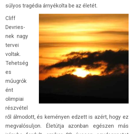
súlyos tragédia árnyékolta be az életét.
Cliff
Devries-
nek nagy
tervei
voltak.
Tehetség
es
műugrók
ént
olimpiai
részvétel
ről álmodott, és keményen edzett is azért, hogy ez
megvalósuljon. Életútja azonban egészen más