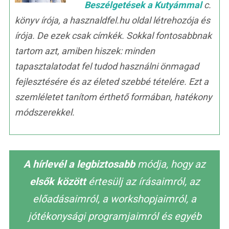
Beszélgetések a Kutyámmal
c.
könyv írója, a hasznaldfel.hu oldal létrehozója és
írója. De ezek csak címkék. Sokkal fontosabbnak
tartom azt, amiben hiszek: minden
tapasztalatodat fel tudod használni önmagad
fejlesztésére és az életed szebbé tételére. Ezt a
szemléletet tanítom érthető formában, hatékony
módszerekkel.
A hírlevél a legbiztosabb
módja, hogy az
elsők között
értesülj az írásaimról, az
előadásaimról, a workshopjaimról, a
jótékonysági programjaimról és egyéb