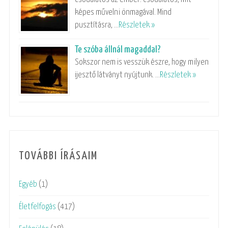
képes művelni önmagával. Mind
pusztításra, …
Részletek »
Te szóba állnál magaddal?
Sokszor nem is vesszük észre, hogy milyen
ijesztő látványt nyújtunk. …
Részletek »
TOVÁBBI ÍRÁSAIM
Egyéb
(1)
Életfelfogás
(417)