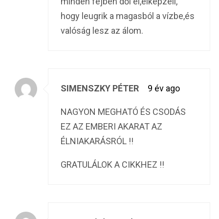
minden fejben dől el,elképzeli,
hogy leugrik a magasból a vízbe,és
valóság lesz az álom.
SIMENSZKY PÉTER
9 év ago
NAGYON MEGHATÓ ÉS CSODÁS
EZ AZ EMBERI AKARAT AZ
ÉLNIAKARÁSRÓL !!
GRATULÁLOK A CIKKHEZ !!