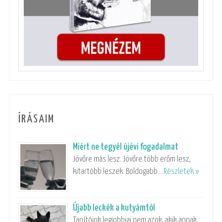
ÍRÁSAIM
Miért ne tegyél újévi fogadalmat
Jövőre más lesz. Jövőre több erőm lesz,
kitartóbb leszek. Boldogabb …
Részletek »
Újabb leckék a kutyámtól
Tanítóink legjobbjai nem azok, akik annak