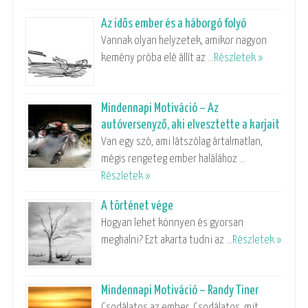
Az idős ember és a háborgó folyó
Vannak olyan helyzetek, amikor nagyon
kemény próba elé állít az …
Részletek »
Mindennapi Motiváció – Az
autóversenyző, aki elvesztette a karjait
Van egy szó, ami látszólag ártalmatlan,
mégis rengeteg ember halálához …
Részletek »
A történet vége
Hogyan lehet könnyen és gyorsan
meghalni? Ezt akarta tudni az …
Részletek »
Mindennapi Motiváció – Randy Tiner
Csodálatos az ember. Csodálatos, mit