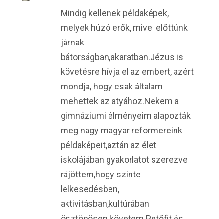
Mindig kellenek példaképek,
melyek húzó erők, mivel előttünk
járnak
bátorságban,akaratban.Jézus is
követésre hívja el az embert, azért
mondja, hogy csak általam
mehettek az atyához.Nekem a
gimnáziumi élményeim alapozták
meg nagy magyar reformereink
példaképeit,aztán az élet
iskolájában gyakorlatot szerezve
rájöttem,hogy szinte
lelkesedésben,
aktivitásban,kultúrában
ösztönösen követem Petőfit és