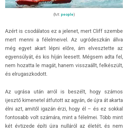
(h/t:
people
)
Azért is csodálatos ez a jelenet, mert Cliff szembe
mert menni a félelmeivel. Az ugródeszkán állva
még egyet akart lépni előre, ám elvesztette az
egyensúlyát, és kis híján leesett. Mégsem adta fel,
nem hozatta le magát, hanem visszaállt, felkészült,
és elrugaszkodott.
Az ugrása után arról is beszélt, hogy számos
ijesztő kimenetel átfutott az agyán, de újra át akarta
élni azt, amitől igazán érzi, hogy él – és ez sokkal
fontosabb volt számára, mint a félelmei. Több mint
két évtizede építi újra nulláról az életét, és nem