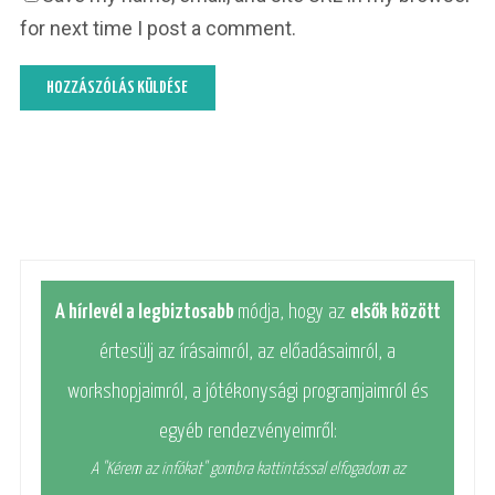
for next time I post a comment.
A hírlevél a legbiztosabb
módja, hogy az
elsők között
értesülj az írásaimról, az előadásaimról, a
workshopjaimról, a jótékonysági programjaimról és
egyéb rendezvényeimről:
A "Kérem az infókat" gombra kattintással elfogadom az