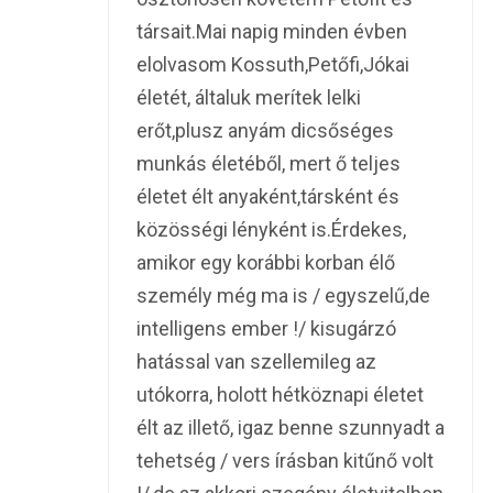
társait.Mai napig minden évben
elolvasom Kossuth,Petőfi,Jókai
életét, általuk merítek lelki
erőt,plusz anyám dicsőséges
munkás életéből, mert ő teljes
életet élt anyaként,társként és
közösségi lényként is.Érdekes,
amikor egy korábbi korban élő
személy még ma is / egyszelű,de
intelligens ember !/ kisugárzó
hatással van szellemileg az
utókorra, holott hétköznapi életet
élt az illető, igaz benne szunnyadt a
tehetség / vers írásban kitűnő volt