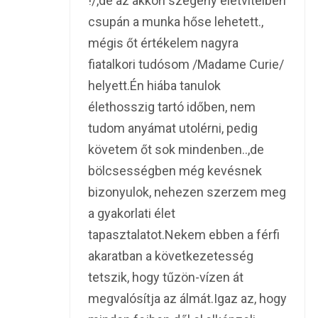
!/,de az akkori szegény életvitelben
csupán a munka hőse lehetett.,
mégis őt értékelem nagyra
fiatalkori tudósom /Madame Curie/
helyett.Én hiába tanulok
élethosszig tartó időben, nem
tudom anyámat utolérni, pedig
követem őt sok mindenben..,de
bölcsességben még kevésnek
bizonyulok, nehezen szerzem meg
a gyakorlati élet
tapasztalatot.Nekem ebben a férfi
akaratban a következetesség
tetszik, hogy tűzön-vízen át
megvalósítja az álmát.Igaz az, hogy