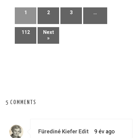
1
2
3
…
112
Next
»
5 COMMENTS
Fürediné Kiefer Edit
9 év ago