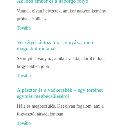
Az idős ember és a háborgó folyó
Vannak olyan helyzetek, amikor nagyon kemény
próba elé állít az
Tovább
Veszélyes áldozatok – vigyázz, mert
magukkal rántanak
Szörnyű látvány az, amikor valaki, akiről tudod,
hogy többet, jobb
Tovább
A pásztor és a vadkecskék – egy történet
egymás megbecsüléséről
Hála és megbecsülés. Két olyan fogalom, ami a
fogyasztói társadalomban
Tovább