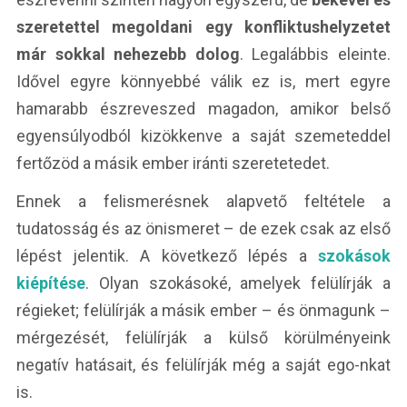
szeretettel megoldani egy konfliktushelyzetet
már sokkal nehezebb dolog
. Legalábbis eleinte.
Idővel egyre könnyebbé válik ez is, mert egyre
hamarabb észreveszed magadon, amikor belső
egyensúlyodból kizökkenve a saját szemeteddel
fertőzöd a másik ember iránti szeretetedet.
Ennek a felismerésnek alapvető feltétele a
tudatosság és az önismeret – de ezek csak az első
lépést jelentik. A következő lépés a
szokások
kiépítése
. Olyan szokásoké, amelyek felülírják a
régieket; felülírják a másik ember – és önmagunk –
mérgezését, felülírják a külső körülményeink
negatív hatásait, és felülírják még a saját ego-nkat
is.