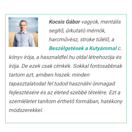
Kocsis Gábor
vagyok, mentális
segítő, űrkutató mérnök,
harcművész, stroke túlélő, a
Beszélgetések a Kutyámmal
c.
könyv írója, a hasznaldfel.hu oldal létrehozója és
írója. De ezek csak címkék. Sokkal fontosabbnak
tartom azt, amiben hiszek: minden
tapasztalatodat fel tudod használni önmagad
fejlesztésére és az életed szebbé tételére. Ezt a
szemléletet tanítom érthető formában, hatékony
módszerekkel.