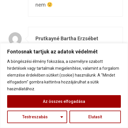
nem
Prutkayné Bartha Erzsébet
9 év ago
Fontosnak tartjuk az adatok védelmét
Kedves Gábor!
A böngészési élmény fokozása, a személyre szabott
hirdetések vagy tartalmak megjelenítése, valamint a forgalom
Nagyon szeretem olvasni az
elemzése érdekében sütiket (cookie) használunk. A "Mindet
írásait.Életszerűek,segítenek a
elfogadom" gombra kattintva hozzájárulhat a sütik
mindennapokban.Én igyekszem is
használatához.
megfogadni azokat,amik rám is
Az összes elfogadása
vonatkoznak.Azt gondolom,hogy
akiknek még nagyobb szüksége
Testreszabás
Elutasít
lenne ezekre a tanácsokra,nem