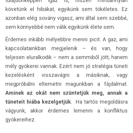
tulajdonképpen igaz is, hiszen mindannyian
követünk el hibákat, egyikünk sem tökéletes. Ez
azonban elég sovány vigasz, ami által sem szebbé,
sem könnyebbé nem válik egyikünk élete sem.
Érdemes inkább mélyebbre menni picit. A gaz, ami
kapcsolatainkban megjelenik – és van, hogy
teljesen eluralkodik – nem a semmiből jött, hanem
mély gyökerei vannak. Ezért nem jó stratégia tüneti
kezelésként visszavágni a másiknak, vagy
megpróbálni eltemetni magunkban a fájdalmat.
Aminek az okát nem szüntetjük meg, annak a
tüneteit hiába kezelgetjük
. Ha tartós megoldásra
vágyunk, akkor érdemes lemenni a konfliktus
gyökereihez.