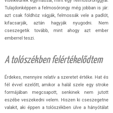
viselkednek egymással, mint egy felmosóronggyal.
Tulajdonképpen a felmosórongy még jobban is jár:
azt csak földhöz vágják, felmossák vele a padlót,
kifacsarják, aztán hagyják nyugodni. Nem
cseszegetik tovább, mint ahogy azt ember
emberrel teszi.
A tolószékben felértékelődtem
Érdekes, mennyire relatív a szeretet értéke. Hat és
fél évvel ezelőtt, amikor a halál szele egy stroke
formájában megcsapott, senkinek nem jutott
eszébe veszekedni velem. Hiszen ki cseszegetne
valakit, aki éppen a tolószékben ülve a hányótálat