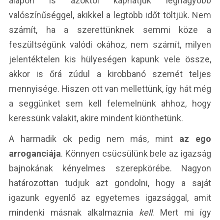
alapon is azoktól kaphatjuk legnagyobb
valószínűséggel, akikkel a legtöbb időt töltjük. Nem
számít, ha a szerettünknek semmi köze a
feszültségünk valódi okához, nem számít, milyen
jelentéktelen kis hülyeségen kapunk vele össze,
akkor is őrá zúdul a kirobbanó szemét teljes
mennyisége. Hiszen ott van mellettünk, így hát még
a seggünket sem kell felemelnünk ahhoz, hogy
keressünk valakit, akire mindent kiönthetünk.
A harmadik ok pedig nem más, mint
az ego
arroganciája
. Könnyen csücsülünk bele az igazság
bajnokának kényelmes szerepkörébe. Nagyon
határozottan tudjuk azt gondolni, hogy a saját
igazunk egyenlő az egyetemes igazsággal, amit
mindenki másnak alkalmaznia
kell
. Mert mi így