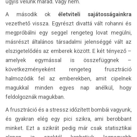
úgyis velünk marad. Vagy nem.
A második ok
életviteli sajátosságainkra
vezethető vissza. Egyrészt divattá vált rohanni és
megpróbálni egy seggel rengeteg lovat megülni,
másrészt általános társadalmi jelenséggé vált az
elszigetelődés az emberek között. E két tényező –
amelyek egymással is összefüggnek –
következményeként rengeteg frusztráció
halmozódik fel az emberekben, amit cipelnek
magukkal minden egyes nap anélkül, hogy
feldolgoznák magukban.
A frusztráció és a stressz időzített bombái vagyunk,
és gyakran elég egy pici szikra, ami berobbant
minket. Ezt a szikrát pedig már csak statisztikai