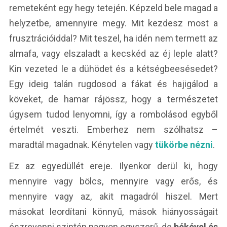
remeteként egy hegy tetején. Képzeld bele magad a
helyzetbe, amennyire megy. Mit kezdesz most a
frusztrációiddal? Mit teszel, ha idén nem termett az
almafa, vagy elszaladt a kecskéd az éj leple alatt?
Kin vezeted le a dühödet és a kétségbeesésedet?
Egy ideig talán rugdosod a fákat és hajigálod a
köveket, de hamar rájössz, hogy a természetet
úgysem tudod lenyomni, így a rombolásod egyből
értelmét veszti. Emberhez nem szólhatsz –
maradtál magadnak. Kénytelen vagy
tükörbe nézni
.
Ez az egyedüllét ereje. Ilyenkor derül ki, hogy
mennyire vagy bölcs, mennyire vagy erős, és
mennyire vagy az, akit magadról hiszel. Mert
másokat leordítani könnyű, mások hiányosságait
észrevenni szintén nagyon egyszerű, de
békével és