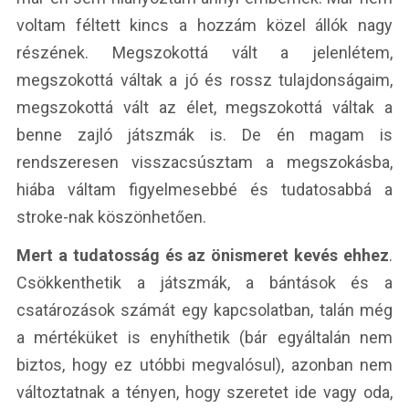
voltam féltett kincs a hozzám közel állók nagy
részének. Megszokottá vált a jelenlétem,
megszokottá váltak a jó és rossz tulajdonságaim,
megszokottá vált az élet, megszokottá váltak a
benne zajló játszmák is. De én magam is
rendszeresen visszacsúsztam a megszokásba,
hiába váltam figyelmesebbé és tudatosabbá a
stroke-nak köszönhetően.
Mert a tudatosság és az önismeret kevés ehhez
.
Csökkenthetik a játszmák, a bántások és a
csatározások számát egy kapcsolatban, talán még
a mértéküket is enyhíthetik (bár egyáltalán nem
biztos, hogy ez utóbbi megvalósul), azonban nem
változtatnak a tényen, hogy szeretet ide vagy oda,