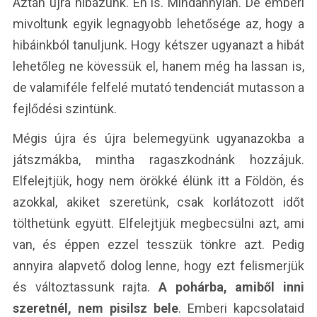
Aztán újra hibázunk. Én is. Mindannyian. De emberi
mivoltunk egyik legnagyobb lehetősége az, hogy a
hibáinkból tanuljunk. Hogy kétszer ugyanazt a hibát
lehetőleg ne kövessük el, hanem még ha lassan is,
de valamiféle felfelé mutató tendenciát mutasson a
fejlődési szintünk.
Mégis újra és újra belemegyünk ugyanazokba a
játszmákba, mintha ragaszkodnánk hozzájuk.
Elfelejtjük, hogy nem örökké élünk itt a Földön, és
azokkal, akiket szeretünk, csak korlátozott időt
tölthetünk együtt. Elfelejtjük megbecsülni azt, ami
van, és éppen ezzel tesszük tönkre azt. Pedig
annyira alapvető dolog lenne, hogy ezt felismerjük
és változtassunk rajta.
A pohárba, amiből inni
szeretnél, nem pisilsz bele
. Emberi kapcsolataid