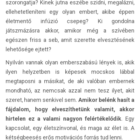
szorongatja? Kinek jutna eszébe szidni, megalázni,
ellehetetleníteni egy olyan embert, akibe éppen
életmentő infúzió csepeg? Ki gondolna
játszmázásra akkor, amikor még a szívében
egészen friss a seb, amit szerette elvesztésének
lehetősége ejtett?
Nyilván vannak olyan emberszabású lények is, akik
ilyen helyzetben is képesek mocskos lábbal
megtaposni a másikat, de aki valóban embernek
mondható, az nemcsak azzal nem tesz ilyet, akit
szeret, hanem senkivel sem.
Amikor belénk hasít a
fájdalom, hogy elveszíthetünk valamit, akkor
hirtelen ez a valami nagyon felértékelődik
. Egy
kapcsolat, egy életszínvonal, és maga az élet is. A
kétségbeesés erős motivációs forrás tud lenni.