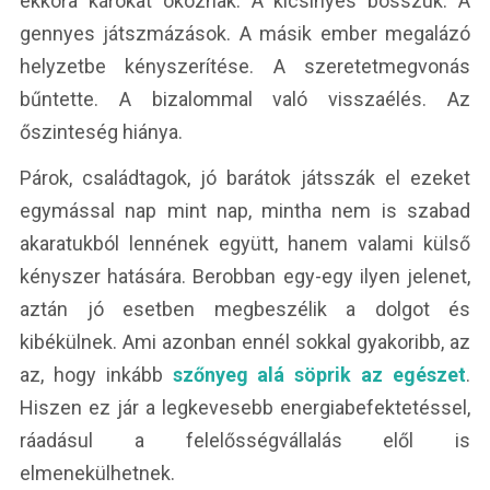
ekkora károkat okoznak. A kicsinyes bosszúk. A
gennyes játszmázások. A másik ember megalázó
helyzetbe kényszerítése. A szeretetmegvonás
bűntette. A bizalommal való visszaélés. Az
őszinteség hiánya.
Párok, családtagok, jó barátok játsszák el ezeket
egymással nap mint nap, mintha nem is szabad
akaratukból lennének együtt, hanem valami külső
kényszer hatására. Berobban egy-egy ilyen jelenet,
aztán jó esetben megbeszélik a dolgot és
kibékülnek. Ami azonban ennél sokkal gyakoribb, az
az, hogy inkább
szőnyeg alá söprik az egészet
.
Hiszen ez jár a legkevesebb energiabefektetéssel,
ráadásul a felelősségvállalás elől is
elmenekülhetnek.