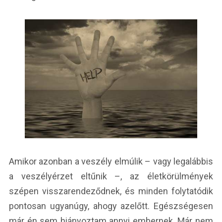
Amikor azonban a veszély elmúlik – vagy legalábbis
a veszélyérzet eltűnik –, az életkörülmények
szépen visszarendeződnek, és minden folytatódik
pontosan ugyanúgy, ahogy azelőtt. Egészségesen
már én sem hiányoztam annyi embernek. Már nem