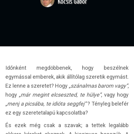
Kocsis Gábor
Időnként megdöbbenek, hogy beszélnek
egymással emberek, akik állítólag szeretik egymást.
Ez lenne a szeretet? Hogy
„szánalmas barom vagy”
,
hogy
„már megint elcseszted, te hülye”
, vagy hogy
„menj a picsába, te idióta seggfej”
? Tényleg belefér
ez egy szeretetalapú kapcsolatba?
És ezek még csak a szavak; a tettek legalább