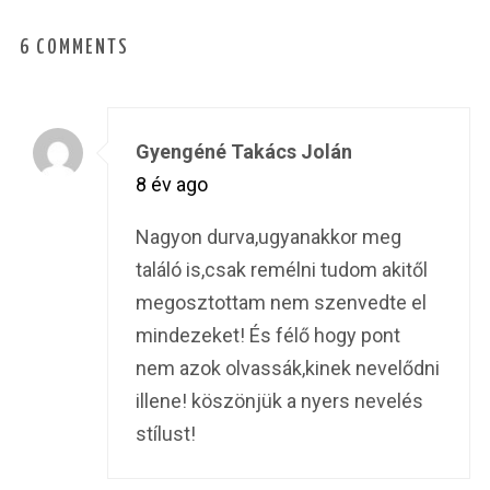
6 COMMENTS
Gyengéné Takács Jolán
8 év ago
Nagyon durva,ugyanakkor meg
találó is,csak remélni tudom akitől
megosztottam nem szenvedte el
mindezeket! És félő hogy pont
nem azok olvassák,kinek nevelődni
illene! köszönjük a nyers nevelés
stílust!