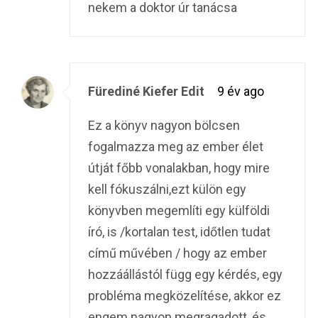
nekem a doktor úr tanácsa
Fürediné Kiefer Edit
9 év ago
Ez a könyv nagyon bölcsen
fogalmazza meg az ember élet
útját főbb vonalakban, hogy mire
kell fókuszálni,ezt külön egy
könyvben megemlíti egy külföldi
író, is /kortalan test, időtlen tudat
című művében / hogy az ember
hozzáállástól függ egy kérdés, egy
probléma megközelítése, akkor ez
engem nagyon megragadott, és