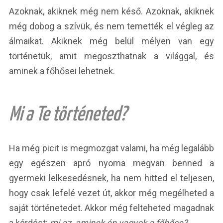
Azoknak, akiknek még nem késő. Azoknak, akiknek
még dobog a szívük, és nem temették el végleg az
álmaikat. Akiknek még belül mélyen van egy
történetük, amit megoszthatnak a világgal, és
aminek a főhősei lehetnek.
Mi a Te történeted?
Ha még picit is megmozgat valami, ha még legalább
egy egészen apró nyoma megvan benned a
gyermeki lelkesedésnek, ha nem hitted el teljesen,
hogy csak lefelé vezet út, akkor még megélheted a
saját történetedet. Akkor még felteheted magadnak
a kérdést:
mi az, aminek én vagyok a főhőse?