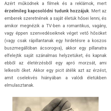
Azért működnek a filmek és a reklámok, mert
érzelmileg kapcsolódni tudunk hozzájuk
. Mert az
emberek szeretnének a saját életük hősei lenni, és
amikor megnézik a TV-ben a romantikus, vagány,
vagy éppen szenvedéseiknek véget vető hősöket
(vagy csak rápillantanak egy hirdetésre a koszos
buszmegállóban ácsorogva), akkor egy pillanatra
elfelejtik saját szánalmas helyzetüket, és kapnak
ebből az életérzésből egy apró morzsát, ami
lelkesíti őket. Akkor egy picit átélik azt az érzést,
amit cselekvés hiányában a valódi életükben
elmulasztanak.