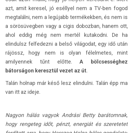
azt, amit keresel, jó eséllyel nem a TV-ben fogod
megtalálni, nem a legújabb termékekben, és nem is
a sörösüvegben vagy a cigis dobozban, hanem ott,
ahol eddig még nem mertél kutakodni. De ha
elindulsz felfedezni a belső világodat, egy idő után
rájössz, hogy nem is olyan félelmetes, mint
amilyennek tűnt előtte.
A bölcsességhez
bátorságon keresztül vezet az út
.
Talán holnap már késő lesz elindulni. Talán épp ma
van itt az ideje.
Nagyon hálás vagyok Andrási Betty barátomnak,
hogy rengeteg időt, pénzt, energiát és szeretetet
fordított arra, hogy Herczeg Helga bölcs gondolatai