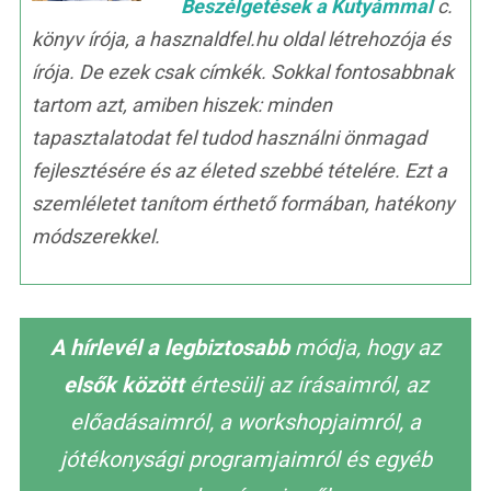
Beszélgetések a Kutyámmal
c.
könyv írója, a hasznaldfel.hu oldal létrehozója és
írója. De ezek csak címkék. Sokkal fontosabbnak
tartom azt, amiben hiszek: minden
tapasztalatodat fel tudod használni önmagad
fejlesztésére és az életed szebbé tételére. Ezt a
szemléletet tanítom érthető formában, hatékony
módszerekkel.
A hírlevél a legbiztosabb
módja, hogy az
elsők között
értesülj az írásaimról, az
előadásaimról, a workshopjaimról, a
jótékonysági programjaimról és egyéb