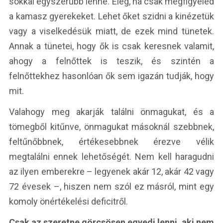
sokkal egyszerűbb lenne. Elég, ha csak megfigyeled
a kamasz gyerekeket. Lehet őket szidni a kinézetük
vagy a viselkedésük miatt, de ezek mind tünetek.
Annak a tünetei, hogy ők is csak keresnek valamit,
ahogy a felnőttek is teszik, és szintén a
felnőttekhez hasonlóan ők sem igazán tudják, hogy
mit.
Valahogy meg akarják találni önmagukat, és a
tömegből kitűnve, önmagukat másoknál szebbnek,
feltűnőbbnek, értékesebbnek érezve vélik
megtalálni ennek lehetőségét. Nem kell haragudni
az ilyen emberekre – legyenek akár 12, akár 42 vagy
72 évesek –, hiszen nem szól ez másról, mint egy
komoly önértékelési deficitről.
Csak az szeretne görcsösen egyedi lenni, aki nem