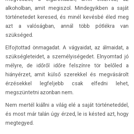
alkoholban, amit megiszol. Mindegyikben a saját
történetedet keresed, és minél kevésbé éled meg
azt a valóságban, annál több pótlékra van
szükséged.
Elfojtottad önmagadat. A vágyaidat, az álmaidat, a
szükségleteidet, a személyiségedet. Elnyomtad jó
mélyre, de időről időre felszínre tör belőled a
hiányérzet, amit külső szerekkel és megvásárolt
érzésekkel legfeljebb csak elfedni lehet,
megszüntetni azonban nem.
Nem mertél kiállni a világ elé a saját történeteddel,
és most már talán úgy érzed, le is késted azt, hogy
megtegyed.