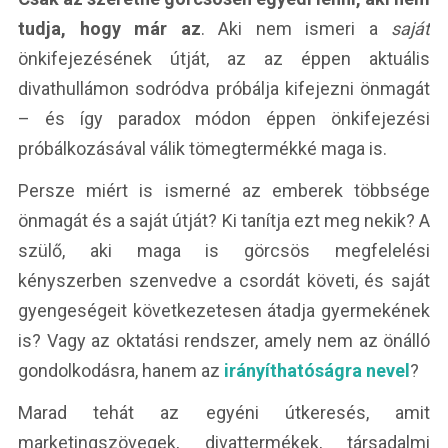
tudja, hogy már az
. Aki nem ismeri a
saját
önkifejezésének útját, az az éppen aktuális
divathullámon sodródva próbálja kifejezni önmagát
– és így paradox módon éppen önkifejezési
próbálkozásával válik tömegtermékké maga is.
Persze miért is ismerné az emberek többsége
önmagát és a saját útját? Ki tanítja ezt meg nekik? A
szülő, aki maga is görcsös megfelelési
kényszerben szenvedve a csordát követi, és saját
gyengeségeit következetesen átadja gyermekének
is? Vagy az oktatási rendszer, amely nem az önálló
gondolkodásra, hanem az
irányíthatóságra nevel
?
Marad tehát az egyéni útkeresés, amit
marketingszövegek, divattermékek, társadalmi