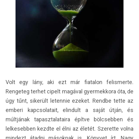
Volt egy lány, aki ezt már fiatalon felismerte.
Rengeteg terhet cipelt magával gyermekkora óta, de
úgy tűnt, sikerült letennie ezeket. Rendbe tette az
emberi kapcsolatait, elindult a saját útján, és
múltjának tapasztalataira építve bölcsebben és
lelkesebben kezdte el élni az életét. Szerette volna
mindezt átadni másoknak is. Könyvet írt. Nagy