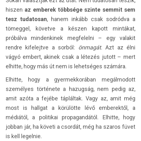
Sokan választják ezt az utat. Nem tudatosan teszik,
hiszen
az emberek többsége szinte semmit sem
tesz tudatosan
, hanem inkább csak sodródva a
tömeggel, követve a készen kapott mintákat,
próbálva mindenkinek megfelelni – egy valakit
rendre kifelejtve a sorból:
önmagát
. Azt az élni
vágyó embert, akinek csak a létezés jutott – mert
elhitte, hogy más út nem is lehetséges számára.
Elhitte, hogy a gyermekkorában megálmodott
személyes története a hazugság, nem pedig az,
amit azóta a fejébe tápláltak. Vagy az, amit még
most is hallgat a körülötte lévő emberektől, a
médiától, a politikai propagandától. Elhitte, hogy
jobban jár, ha követi a csordát, még ha szaros füvet
is kell legelnie.