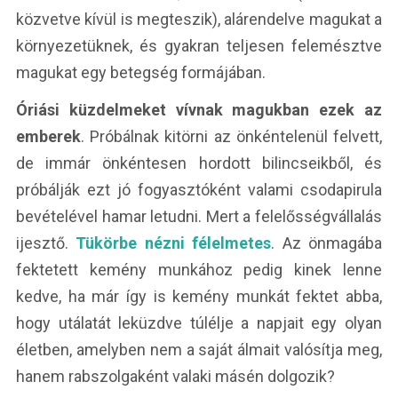
közvetve kívül is megteszik), alárendelve magukat a
környezetüknek, és gyakran teljesen felemésztve
magukat egy betegség formájában.
Óriási küzdelmeket vívnak magukban ezek az
emberek
. Próbálnak kitörni az önkéntelenül felvett,
de immár önkéntesen hordott bilincseikből, és
próbálják ezt jó fogyasztóként valami csodapirula
bevételével hamar letudni. Mert a felelősségvállalás
ijesztő.
Tükörbe nézni félelmetes
. Az önmagába
fektetett kemény munkához pedig kinek lenne
kedve, ha már így is kemény munkát fektet abba,
hogy utálatát leküzdve túlélje a napjait egy olyan
életben, amelyben nem a saját álmait valósítja meg,
hanem rabszolgaként valaki másén dolgozik?