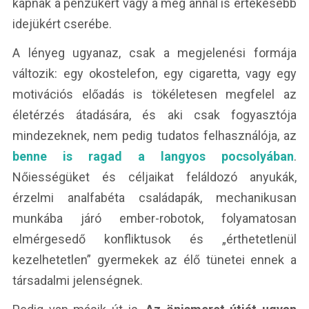
kapnak a pénzükért vagy a még annál is értékesebb
idejükért cserébe.
A lényeg ugyanaz, csak a megjelenési formája
változik: egy okostelefon, egy cigaretta, vagy egy
motivációs előadás is tökéletesen megfelel az
életérzés átadására, és aki csak fogyasztója
mindezeknek, nem pedig tudatos felhasználója, az
benne is ragad a langyos pocsolyában
.
Nőiességüket és céljaikat feláldozó anyukák,
érzelmi analfabéta családapák, mechanikusan
munkába járó ember-robotok, folyamatosan
elmérgesedő konfliktusok és „érthetetlenül
kezelhetetlen” gyermekek az élő tünetei ennek a
társadalmi jelenségnek.