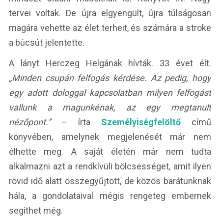
tervei voltak. De újra elgyengült, újra túlságosan
magára vehette az élet terheit, és számára a stroke
a búcsút jelentette.
A lányt Herczeg Helgának hívták. 33 évet élt.
„Minden csupán felfogás kérdése. Az pedig, hogy
egy adott dologgal kapcsolatban milyen felfogást
vallunk a magunkénak, az egy megtanult
nézőpont.”
– írta
Személyiségfelöltő
című
könyvében, amelynek megjelenését már nem
élhette meg. A saját életén már nem tudta
alkalmazni azt a rendkívüli bölcsességet, amit ilyen
rövid idő alatt összegyűjtött, de közös barátunknak
hála, a gondolataival mégis rengeteg embernek
segíthet még.