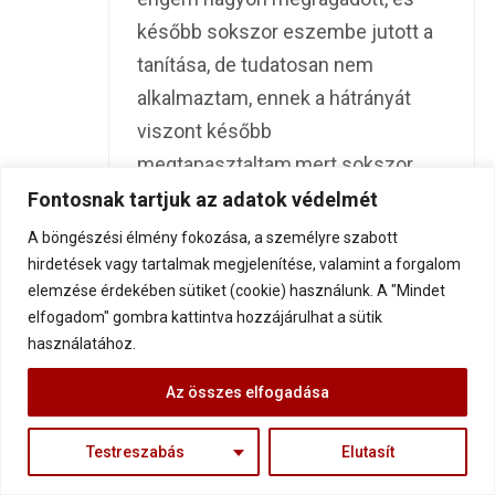
később sokszor eszembe jutott a
tanítása, de tudatosan nem
alkalmaztam, ennek a hátrányát
viszont később
megtapasztaltam,mert sokszor
mentem át önsajnálatba, ami
Fontosnak tartjuk az adatok védelmét
eltartott akár hónapokig is.Oka
A böngészési élmény fokozása, a személyre szabott
ugyan volt, mert minden kedves
hirdetések vagy tartalmak megjelenítése, valamint a forgalom
elemzése érdekében sütiket (cookie) használunk. A "Mindet
hozzátartozom a temetőben volt
elfogadom" gombra kattintva hozzájárulhat a sütik
akkor, amikor támogatás kellett
használatához.
volna,de azért úgy nem lehet
Az összes elfogadása
gondolkozni, hogy bezzeg ha
élnének szüleim,férjem,kis
Testreszabás
Elutasít
húgom,kedvenc barátaim,akkor én