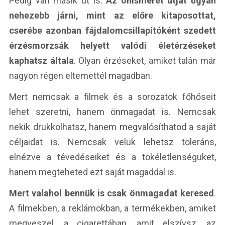
Pedig van másik út is.
Az önismeret útját ugyan
nehezebb járni, mint az előre kitaposottat,
cserébe azonban fájdalomcsillapítóként szedett
érzésmorzsák helyett valódi életérzéseket
kaphatsz általa
. Olyan érzéseket, amiket talán már
nagyon régen eltemettél magadban.
Mert nemcsak a filmek és a sorozatok főhőseit
lehet szeretni, hanem önmagadat is. Nemcsak
nekik drukkolhatsz, hanem megvalósíthatod a saját
céljaidat is. Nemcsak velük lehetsz toleráns,
elnézve a tévedéseiket és a tökéletlenségüket,
hanem megteheted ezt saját magaddal is.
Mert valahol bennük is csak önmagadat keresed
.
A filmekben, a reklámokban, a termékekben, amiket
megveszel, a cigarettában, amit elszívsz, az