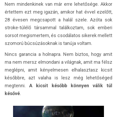
Nem mindenkinek van már erre lehetősége. Akkor
értettem ezt meg igazán, amikor hat évvel ezelőtt,
28 évesen megcsapott a halál szele. Azóta sok
stroke-túlélő társammal találkoztam, sok emberi
sorsot megismertem, és csodálatos sikerek mellett
szomorú búcsúzásoknak is tanúja voltam.
Nincs garancia a holnapra. Nem biztos, hogy amit
ma nem mersz elmondani a világnak, amit ma félsz
meglépni, amit kényelmesen elhalasztasz kicsit
későbbre, azt valaha is lesz még lehetőséged
megtenni.
A kicsit később könnyen válik túl
késővé
.