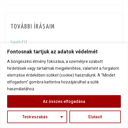
TOVÁBBI ÍRÁSAIM
Egyéb
(1)
Fontosnak tartjuk az adatok védelmét
Életfelfogás
(417)
A böngészési élmény fokozása, a személyre szabott
Felépülés
(18)
hirdetések vagy tartalmak megjelenítése, valamint a forgalom
elemzése érdekében sütiket (cookie) használunk. A "Mindet
Gondolatébresztők
(118)
elfogadom" gombra kattintva hozzájárulhat a sütik
használatához.
Inspiráló életutak
(122)
Az összes elfogadása
Interjú
(2)
Testreszabás
Elutasít
Kína
(2)