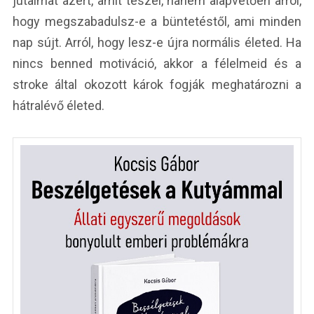
jutalmat azért, amit teszel, hanem alapvetően arról,
hogy megszabadulsz-e a büntetéstől, ami minden
nap sújt. Arról, hogy lesz-e újra normális életed. Ha
nincs benned motiváció, akkor a félelmeid és a
stroke által okozott károk fogják meghatározni a
hátralévő életed.