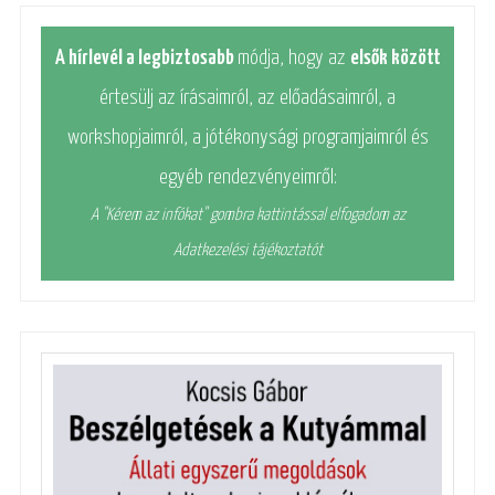
A hírlevél a legbiztosabb
módja, hogy az
elsők között
értesülj az írásaimról, az előadásaimról, a
workshopjaimról, a jótékonysági programjaimról és
egyéb rendezvényeimről:
A "Kérem az infókat" gombra kattintással elfogadom az
Adatkezelési tájékoztatót