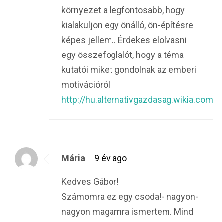
környezet a legfontosabb, hogy
kialakuljon egy önálló, ön-építésre
képes jellem.. Érdekes elolvasni
egy összefoglalót, hogy a téma
kutatói miket gondolnak az emberi
motivációról:
http://hu.alternativgazdasag.wikia.co
Mária
9 év ago
Kedves Gábor!
Számomra ez egy csoda!- nagyon-
nagyon magamra ismertem. Mind