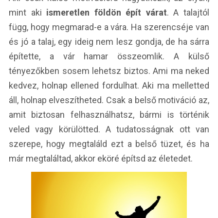
mint aki
ismeretlen földön épít várat
. A talajtól
függ, hogy megmarad-e a vára. Ha szerencséje van
és jó a talaj, egy ideig nem lesz gondja, de ha sárra
építette, a vár hamar összeomlik. A külső
tényezőkben sosem lehetsz biztos. Ami ma neked
kedvez, holnap ellened fordulhat. Aki ma melletted
áll, holnap elveszítheted. Csak a belső motiváció az,
amit biztosan felhasználhatsz, bármi is történik
veled vagy körülötted. A tudatosságnak ott van
szerepe, hogy megtaláld ezt a belső tüzet, és ha
már megtaláltad, akkor eköré építsd az életedet.