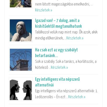
nem látott magasságokba emelkedni, …
Részletek »
Igazad van! – 7 dolog, amit a
kishitűektől megtanulhatunk
Találkozol velük nap mint nap. Ők azok, akik
mindig előkerülnek, …
Részletek »
Ha csak ezt az egy szabályt
betartanánk…
Sok a szabály. Sok a tanács, a korlátozás, a
kötelező …
Részletek »
Egy intelligens vita népszerű
alternatívái
Egy intelligens vita népszerű alternatívái: 1.
Ledózerolás – Én ezt …
Részletek »