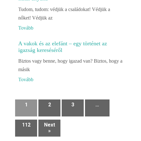
Tudom, tudom: védjük a családokat! Védjük a
nőket! Védjük az
Tovább
A vakok és az elefánt – egy történet az
igazság kereséséről
Biztos vagy benne, hogy igazad van? Biztos, hogy a
másik
Tovább
1
2
3
…
112
Next
»