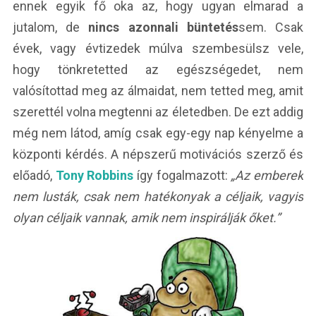
ennek egyik fő oka az, hogy ugyan elmarad a
jutalom, de
nincs azonnali büntetés
sem. Csak
évek, vagy évtizedek múlva szembesülsz vele,
hogy tönkretetted az egészségedet, nem
valósítottad meg az álmaidat, nem tetted meg, amit
szerettél volna megtenni az életedben. De ezt addig
még nem látod, amíg csak egy-egy nap kényelme a
központi kérdés. A népszerű motivációs szerző és
előadó,
Tony Robbins
így fogalmazott:
„Az emberek
nem lusták, csak nem hatékonyak a céljaik, vagyis
olyan céljaik vannak, amik nem inspirálják őket.”