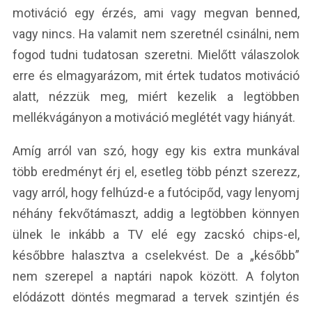
motiváció egy érzés, ami vagy megvan benned,
vagy nincs. Ha valamit nem szeretnél csinálni, nem
fogod tudni tudatosan szeretni. Mielőtt válaszolok
erre és elmagyarázom, mit értek tudatos motiváció
alatt, nézzük meg, miért kezelik a legtöbben
mellékvágányon a motiváció meglétét vagy hiányát.
Amíg arról van szó, hogy egy kis extra munkával
több eredményt érj el, esetleg több pénzt szerezz,
vagy arról, hogy felhúzd-e a futócipőd, vagy lenyomj
néhány fekvőtámaszt, addig a legtöbben könnyen
ülnek le inkább a TV elé egy zacskó chips-el,
későbbre halasztva a cselekvést. De a „később”
nem szerepel a naptári napok között. A folyton
elódázott döntés megmarad a tervek szintjén és