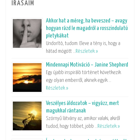
ÍRÁSAIM
Akkor hat a méreg, ha beveszed – avagy
hogyan rázd le magadról a rosszindulatú
pletykákat
Undorító, tudom. Eleve a tény is, hogy a
hátad mögött …
Részletek »
Mindennapi Motiváció – Janine Shepherd
Egy újabb inspiráló történet következik
egy olyan emberről, akinek egyik …
Részletek »
Veszélyes áldozatok – vigyázz, mert
magukkal rántanak
Szörnyű látvány az, amikor valaki, akiről
tudod, hogy többet, jobb …
Részletek »