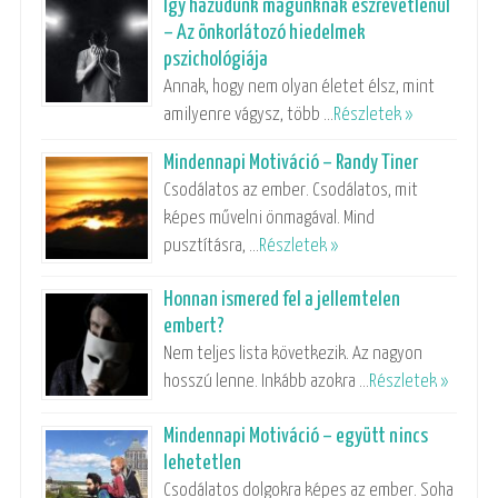
Így hazudunk magunknak észrevétlenül
– Az önkorlátozó hiedelmek
pszichológiája
Annak, hogy nem olyan életet élsz, mint
amilyenre vágysz, több …
Részletek »
Mindennapi Motiváció – Randy Tiner
Csodálatos az ember. Csodálatos, mit
képes művelni önmagával. Mind
pusztításra, …
Részletek »
Honnan ismered fel a jellemtelen
embert?
Nem teljes lista következik. Az nagyon
hosszú lenne. Inkább azokra …
Részletek »
Mindennapi Motiváció – együtt nincs
lehetetlen
Csodálatos dolgokra képes az ember. Soha