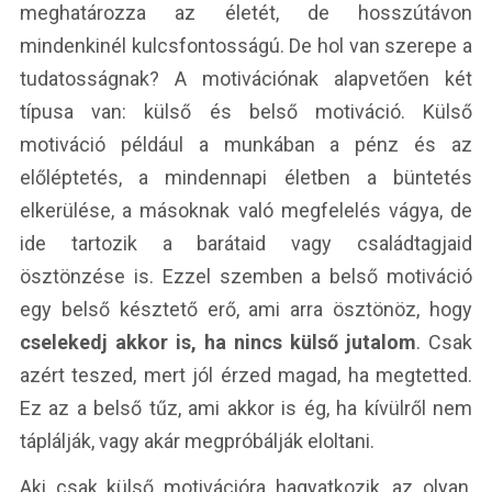
meghatározza az életét, de hosszútávon
mindenkinél kulcsfontosságú. De hol van szerepe a
tudatosságnak? A motivációnak alapvetően két
típusa van: külső és belső motiváció. Külső
motiváció például a munkában a pénz és az
előléptetés, a mindennapi életben a büntetés
elkerülése, a másoknak való megfelelés vágya, de
ide tartozik a barátaid vagy családtagjaid
ösztönzése is. Ezzel szemben a belső motiváció
egy belső késztető erő, ami arra ösztönöz, hogy
cselekedj akkor is, ha nincs külső jutalom
. Csak
azért teszed, mert jól érzed magad, ha megtetted.
Ez az a belső tűz, ami akkor is ég, ha kívülről nem
táplálják, vagy akár megpróbálják eloltani.
Aki csak külső motivációra hagyatkozik, az olyan,