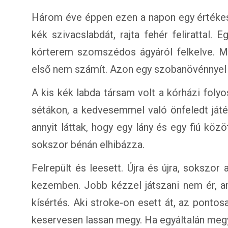
Három éve éppen ezen a napon egy értékes
kék szivacslabdát, rajta fehér felirattal.
kórterem szomszédos ágyáról felkelve. M
első nem számít. Azon egy szobanövénnyel j
A kis kék labda társam volt a kórházi folyo
sétákon, a kedvesemmel való önfeledt ját
annyit láttak, hogy egy lány és egy fiú közöt
sokszor bénán elhibázza.
Felrepült és leesett. Újra és újra, sokszor
kezemben. Jobb kézzel játszani nem ér, a
kísértés. Aki stroke-on esett át, az pontos
keservesen lassan megy. Ha egyáltalán megy.