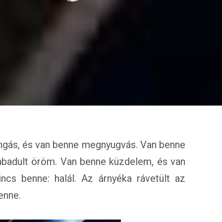
ngás, és van benne megnyugvás. Van benne
zabadult öröm. Van benne küzdelem, és van
cs benne: halál. Az árnyéka rávetült az
enne.