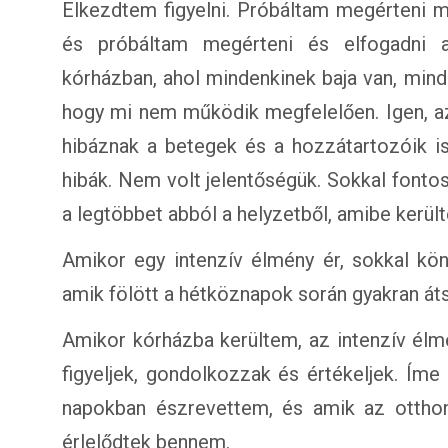
Elkezdtem figyelni. Próbáltam megérteni m
és próbáltam megérteni és elfogadni a
kórházban, ahol mindenkinek baja van, minde
hogy mi nem működik megfelelően. Igen, az
hibáznak a betegek és a hozzátartozóik i
hibák. Nem volt jelentőségük. Sokkal fonto
a legtöbbet abból a helyzetből, amibe kerül
Amikor egy intenzív élmény ér, sokkal kö
amik fölött a hétköznapok során gyakran átsi
Amikor kórházba kerültem, az intenzív élm
figyeljek, gondolkozzak és értékeljek. Ím
napokban észrevettem, és amik az otthoni
érlelődtek bennem.