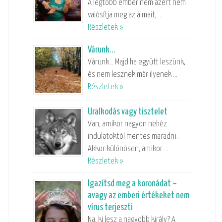
A legtöbb ember nem azért nem
valósítja meg az álmait, …
Részletek »
Várunk…
Várunk… Majd ha együtt leszünk,
és nem lesznek már ilyenek …
Részletek »
Uralkodás vagy tisztelet
Van, amikor nagyon nehéz
indulatoktól mentes maradni.
Akkor különösen, amikor …
Részletek »
Igazítsd meg a koronádat –
avagy az emberi értékeket nem
vírus terjeszti
Na, ki lesz a nagyobb király? A