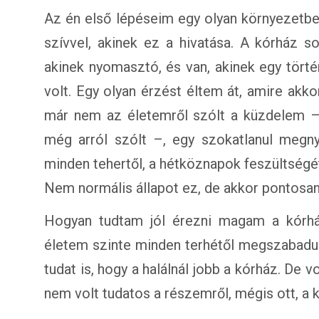
Az én első lépéseim egy olyan környezetbe
szívvel, akinek ez a hivatása. A kórház s
akinek nyomasztó, és van, akinek egy tört
volt. Egy olyan érzést éltem át, amire akk
már nem az életemről szólt a küzdelem –
még arról szólt –, egy szokatlanul megn
minden tehertől, a hétköznapok feszültségétő
Nem normális állapot ez, de akkor pontosan
Hogyan tudtam jól érezni magam a kórház
életem szinte minden terhétől megszabadult
tudat is, hogy a halálnál jobb a kórház. De
nem volt tudatos a részemről, mégis ott, a