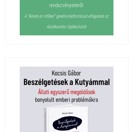
rendezvényeimről:
A "Kérem az infókat" gombra kattintással elfogadom az
Adatkezelési tájékoztatót