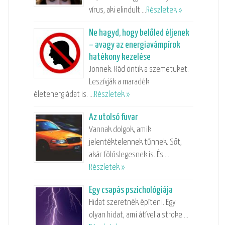
vírus, aki elindult …
Részletek »
Ne hagyd, hogy belőled éljenek
– avagy az energiavámpírok
hatékony kezelése
Jönnek. Rád öntik a szemetüket.
Leszívják a maradék
életenergiádat is. …
Részletek »
Az utolsó fuvar
Vannak dolgok, amik
jelentéktelennek tűnnek. Sőt,
akár fölöslegesnek is. És …
Részletek »
Egy csapás pszichológiája
Hidat szeretnék építeni. Egy
olyan hidat, ami átível a stroke …