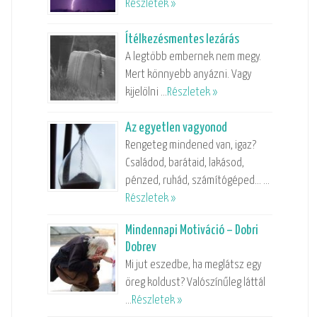
Részletek »
Ítélkezésmentes lezárás
A legtöbb embernek nem megy.
Mert könnyebb anyázni. Vagy
kijelölni …
Részletek »
Az egyetlen vagyonod
Rengeteg mindened van, igaz?
Családod, barátaid, lakásod,
pénzed, ruhád, számítógéped… …
Részletek »
Mindennapi Motiváció – Dobri
Dobrev
Mi jut eszedbe, ha meglátsz egy
öreg koldust? Valószínűleg láttál
…
Részletek »