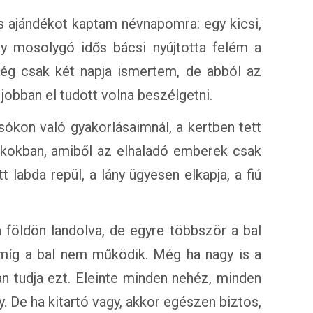
 ajándékot kaptam névnapomra: egy kicsi,
 Egy mosolygó idős bácsi nyújtotta felém a
ég csak két napja ismertem, de abból az
obban el tudott volna beszélgetni.
sókon való gyakorlásaimnál, a kertben tett
ékokban, amiből az elhaladó emberek csak
t labda repül, a lány ügyesen elkapja, a fiú
 a földön landolva, de egyre többször a bal
míg a bal nem működik. Még ha nagy is a
an tudja ezt. Eleinte minden nehéz, minden
 De ha kitartó vagy, akkor egészen biztos,