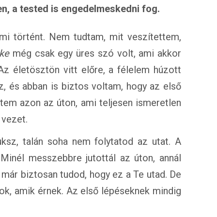
en, a tested is engedelmeskedni fog.
i történt. Nem tudtam, mit veszítettem,
oke
még csak egy üres szó volt, ami akkor
 életösztön vitt előre, a félelem húzott
z, és abban is biztos voltam, hogy az első
tem azon az úton, ami teljesen ismeretlen
 vezet.
ksz, talán soha nem folytatod az utat. A
 Minél messzebbre jutottál az úton, annál
már biztosan tudod, hogy ez a Te utad. De
ok, amik érnek. Az első lépéseknek mindig