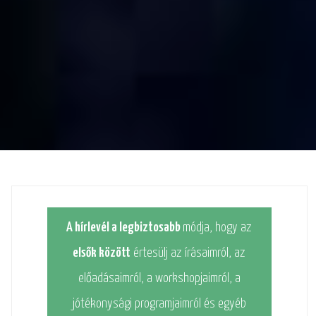
A hírlevél a legbiztosabb
módja, hogy az
elsők között
értesülj az írásaimról, az
előadásaimról, a workshopjaimról, a
jótékonysági programjaimról és egyéb