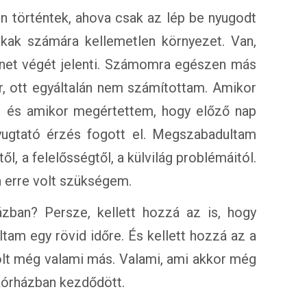
n történtek, ahova csak az lép be nyugodt
okak számára kellemetlen környezet. Van,
énet végét jelenti. Számomra egészen más
or, ott egyáltalán nem számítottam. Amikor
 és amikor megértettem, hogy előző nap
yugtató érzés fogott el. Megszabadultam
l, a felelősségtől, a külvilág problémáitól.
 erre volt szükségem.
ban? Persze, kellett hozzá az is, hogy
am egy rövid időre. És kellett hozzá az a
 volt még valami más. Valami, ami akkor még
 kórházban kezdődött.