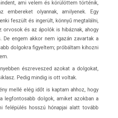
indent, ami velem és körülöttem történik,
z embereket olyannak, amilyenek. Egy
nki feszült és ingerült, könnyű megtalálni,
 orvosok és az ápolók is hibáznak, ahogy
s. De engem akkor nem igazán zavartak a
sabb dolgokra figyeltem; próbáltam kihozni
tem.
nnyebben észreveszed azokat a dolgokat,
klasz. Pedig mindig is ott voltak.
ény mellé elég időt is kaptam ahhoz, hogy
e a legfontosabb dolgok, amiket azokban a
 felépülés hosszú hónapjai alatt tovább