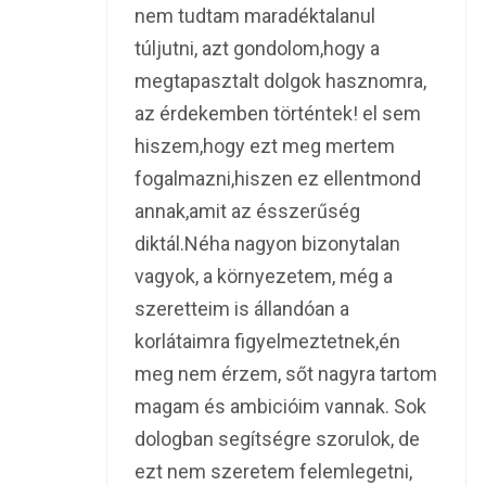
nem tudtam maradéktalanul
túljutni, azt gondolom,hogy a
megtapasztalt dolgok hasznomra,
az érdekemben történtek! el sem
hiszem,hogy ezt meg mertem
fogalmazni,hiszen ez ellentmond
annak,amit az ésszerűség
diktál.Néha nagyon bizonytalan
vagyok, a környezetem, még a
szeretteim is állandóan a
korlátaimra figyelmeztetnek,én
meg nem érzem, sőt nagyra tartom
magam és ambicióim vannak. Sok
dologban segítségre szorulok, de
ezt nem szeretem felemlegetni,