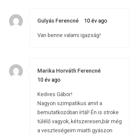
Gulyás Ferencné
10 év ago
Van benne valami igazság!
Marika Horváth Ferencné
10 év ago
Kedves Gábor!
Nagyon szimpatikus amit a
bemutatkozóban írtál! Én is stroke
túlélő vagyok, kétszeresen,bár még
a veszteségeim miatti gyászon