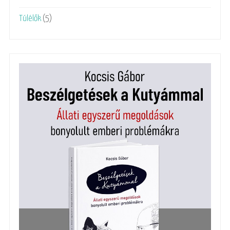
Túlélők
(5)