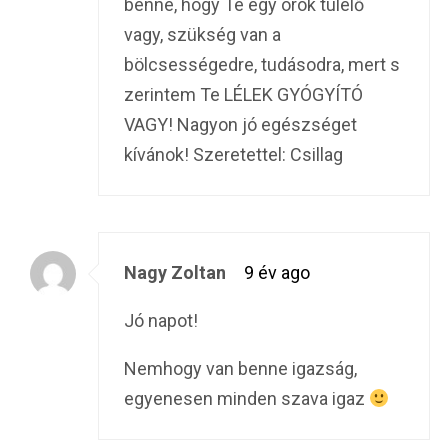
benne, hogy Te egy örök túlélő
vagy, szükség van a
bölcsességedre, tudásodra, mert s
zerintem Te LÉLEK GYÓGYÍTÓ
VAGY! Nagyon jó egészséget
kívánok! Szeretettel: Csillag
Nagy Zoltan
9 év ago
Jó napot!
Nemhogy van benne igazság,
egyenesen minden szava igaz