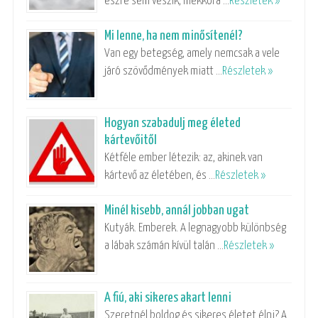
észre sem veszik, mekkora …
Részletek »
Mi lenne, ha nem minősítenél?
Van egy betegség, amely nemcsak a vele
járó szövődmények miatt …
Részletek »
Hogyan szabadulj meg életed
kártevőitől
Kétféle ember létezik: az, akinek van
kártevő az életében, és …
Részletek »
Minél kisebb, annál jobban ugat
Kutyák. Emberek. A legnagyobb különbség
a lábak számán kívül talán …
Részletek »
A fiú, aki sikeres akart lenni
Szeretnél boldog és sikeres életet élni? A