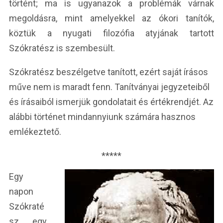
történt; ma is ugyanazok a problémák várnak
megoldásra, mint amelyekkel az ókori tanítók,
köztük a nyugati filozófia atyjának tartott
Szókratész is szembesült.
Szókratész beszélgetve tanított, ezért saját írásos
műve nem is maradt fenn. Tanítványai jegyzeteiből
és írásaiból ismerjük gondolatait és értékrendjét. Az
alábbi történet mindannyiunk számára hasznos
emlékeztető.
*****
Egy
napon
Szókraté
sz egy