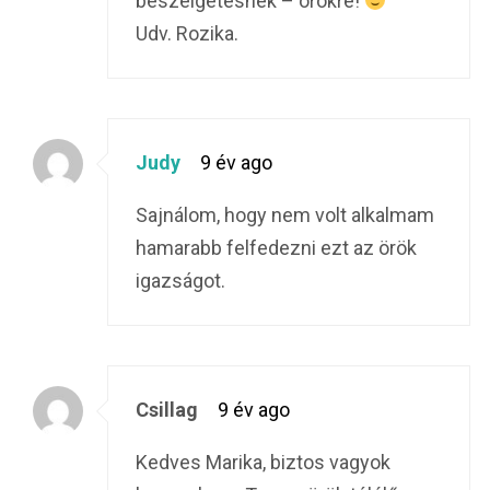
beszelgetesnek – orokre!
Udv. Rozika.
Judy
9 év ago
Sajnálom, hogy nem volt alkalmam
hamarabb felfedezni ezt az örök
igazságot.
Csillag
9 év ago
Kedves Marika, biztos vagyok