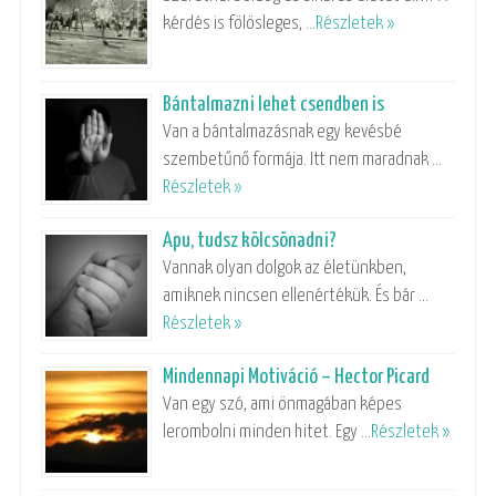
kérdés is fölösleges, …
Részletek »
Bántalmazni lehet csendben is
Van a bántalmazásnak egy kevésbé
szembetűnő formája. Itt nem maradnak …
Részletek »
Apu, tudsz kölcsönadni?
Vannak olyan dolgok az életünkben,
amiknek nincsen ellenértékük. És bár …
Részletek »
Mindennapi Motiváció – Hector Picard
Van egy szó, ami önmagában képes
lerombolni minden hitet. Egy …
Részletek »