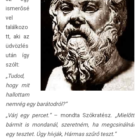
ismerősé
vel
találkozo
tt, aki az
üdvözlés
után így
szólt:
„Tudod,
hogy mit
hallottam
nemrég egy barátodról?”
„Várj egy percet.”
– mondta Szókratész.
„Mielőtt
bármit is mondanál, szeretném, ha megcsinálnál
egy tesztet. Úgy hívják, Hármas szűrő teszt.”