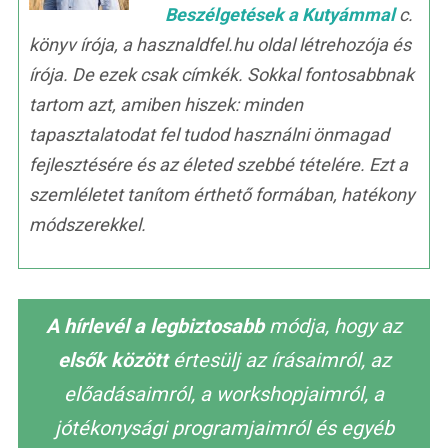
Beszélgetések a Kutyámmal
c.
könyv írója, a hasznaldfel.hu oldal létrehozója és
írója. De ezek csak címkék. Sokkal fontosabbnak
tartom azt, amiben hiszek: minden
tapasztalatodat fel tudod használni önmagad
fejlesztésére és az életed szebbé tételére. Ezt a
szemléletet tanítom érthető formában, hatékony
módszerekkel.
A hírlevél a legbiztosabb
módja, hogy az
elsők között
értesülj az írásaimról, az
előadásaimról, a workshopjaimról, a
jótékonysági programjaimról és egyéb