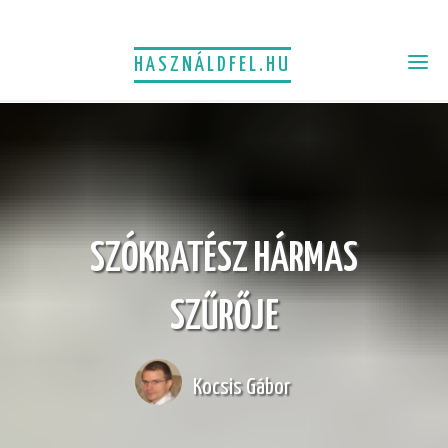
HASZNÁLDFEL.HU
SZÓKRATÉSZ HÁRMAS
SZŰRŐJE
Kocsis Gábor