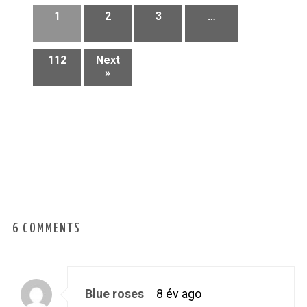
1
2
3
…
112
Next
»
6 COMMENTS
Blue roses
8 év ago