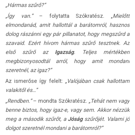
„Hármas szűrő?”
„Így van.”
– folytatta Szókratész. „
Mielőtt
elmondanád, amit hallottál a barátomról, hasznos
dolog rászánni egy pár pillanatot, hogy megszűrd a
szavaid. Ezért hívom hármas szűrő tesztnek. Az
első szűrő az
Igazság
. Teljes mértékben
megbizonyosodtál arról, hogy amit mondani
szeretnél, az igaz?”
Az ismerőse így felelt:
„Valójában csak hallottam
valakitől és…”
„Rendben.”
– mondta Szókratész.
„Tehát nem vagy
benne biztos, hogy igaz-e, vagy sem. Akkor nézzük
meg a második szűrőt, a
Jóság
szűrőjét. Valami jó
dolgot szeretnél mondani a barátomról?”