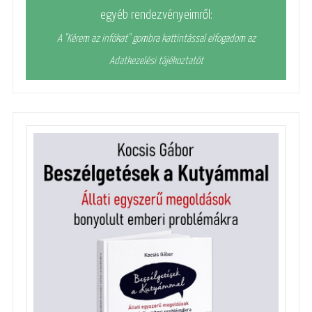
egyéb rendezvényeimről:
A "Kérem az infókat" gombra kattintással elfogadom az
Adatkezelési tájékoztatót