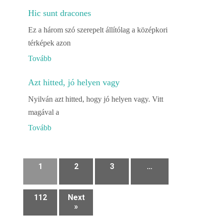
Hic sunt dracones
Ez a három szó szerepelt állítólag a középkori
térképek azon
Tovább
Azt hitted, jó helyen vagy
Nyilván azt hitted, hogy jó helyen vagy. Vitt
magával a
Tovább
1
2
3
…
112
Next
»