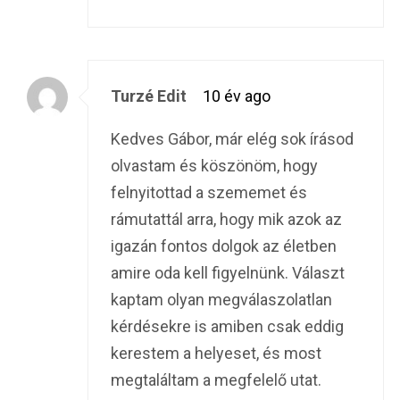
Turzé Edit
10 év ago
Kedves Gábor, már elég sok írásod
olvastam és köszönöm, hogy
felnyitottad a szememet és
rámutattál arra, hogy mik azok az
igazán fontos dolgok az életben
amire oda kell figyelnünk. Választ
kaptam olyan megválaszolatlan
kérdésekre is amiben csak eddig
kerestem a helyeset, és most
megtaláltam a megfelelő utat.