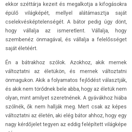
ekkor széttárja kezeit és megalkotja a kifogásokra
épülő világképét, mellyel alátámasztja saját
cselekvésképtelenségét. A bátor pedig úgy dönt,
hogy vállalja az ismeretlent. Vállalja, hogy
szembenéz önmagával, és vállalja a felelősséget
saját életéért.
Én a bátrakhoz szólok. Azokhoz, akik mernek
változtatni az életükön, és mernek változtatni
önmagukon. Akik a folyamatos fejlődést választják,
és akik nem törődnek bele abba, hogy az életük nem
olyan, mint amilyet szeretnének. A gyávákhoz hiába
szólnék, ők nem hallják meg. Mert csak az képes
változtatni az életén, aki elég bátor ahhoz, hogy egy
nagy kérdőjelet tegyen az eddig felépített világképe