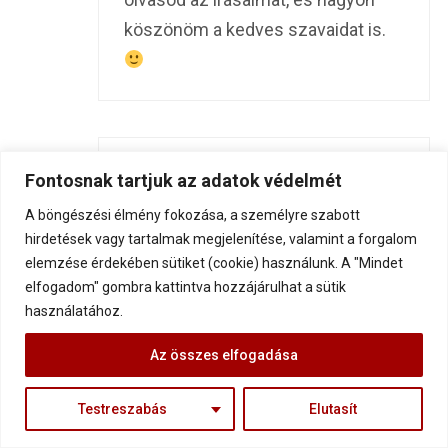
köszönöm a kedves szavaidat is.
Antal Sára
10 év ago
Fontosnak tartjuk az adatok védelmét
A böngészési élmény fokozása, a személyre szabott
Drága Gábor! Köszönöm, hogy újra
hirdetések vagy tartalmak megjelenítése, valamint a forgalom
és újra felnyitod a szememet!
elemzése érdekében sütiket (cookie) használunk. A "Mindet
Hogy elgondolkoztatsz! Hogy utat
elfogadom" gombra kattintva hozzájárulhat a sütik
használatához.
mutatsz! Hogy segítesz!-
Köszönöm!
Az összes elfogadása
Testreszabás
Elutasít