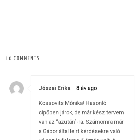
10 COMMENTS
Jószai Erika
8 év ago
Kossovits Mónika! Hasonló
cipőben járok, de már kész tervem
van az “azután”-ra. Számomra már
a Gábor által leírt kérdésekre való