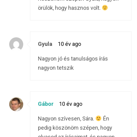
örülök, hogy hasznos volt.
Gyula
10 év ago
Nagyon jó és tanulságos írás
nagyon tetszik
Gábor
10 év ago
Nagyon szívesen, Sára.
Én
pedig köszönöm szépen, hogy
olvasod az írásaimat, és nagyon