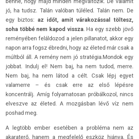
benne, hogy majd minden megváltozik. De valamit
jó, ha tudsz. Talán valóban túléled. Talán nem. De
egy biztos:
az időt, amit várakozással töltesz,
soha többé nem kapod vissza
. Ha egy szebb jövő
reményében feláldozod a jelen pillanatot, akkor egy
napon arra fogsz ébredni, hogy az életed már csak a
múltból áll. A remény nem jó stratégia.
Mondok egy
jobbat. Indulj el! Nem baj, ha nem tudod, merre.
Nem baj, ha nem látod a célt. Csak lépj egyet
valamerre – és csak erre az első lépésre
koncentrálj. Amíg folyamatosan próbálkozol, nincs
elveszve az életed. A mozgásban lévő víz nem
poshad meg.
A legtöbb ember esetében a probléma nem az
akaraterő, hanem a megfelelő eszköz hiánya. És