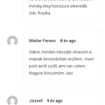
mindig eleg hosszura sikeredik.
Udv. Rozika.
Méder Ferenc
8 év ago
Gábor, minden írásodat olvasom a
mainak kimondottan örültem , mert
pont arról szólt, ami van velem.
Nagyon köszönöm Jasi
József
9 év ago