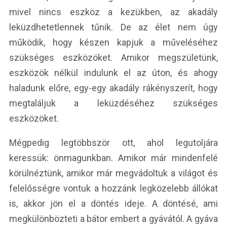
mivel nincs eszköz a kezükben, az akadály
leküzdhetetlennek tűnik. De az élet nem úgy
működik, hogy készen kapjuk a műveléséhez
szükséges eszközöket. Amikor megszületünk,
eszközök nélkül indulunk el az úton, és ahogy
haladunk előre, egy-egy akadály rákényszerít, hogy
megtaláljuk a leküzdéséhez szükséges
eszközöket.
Mégpedig legtöbbször ott, ahol legutoljára
keressük: önmagunkban. Amikor már mindenfelé
körülnéztünk, amikor már megvádoltuk a világot és
felelősségre vontuk a hozzánk legközelebb állókat
is, akkor jön el a döntés ideje. A döntésé, ami
megkülönbözteti a bátor embert a gyávától. A gyáva