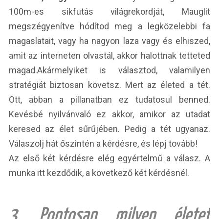
100m-es síkfutás világrekordját, Mauglit
megszégyenítve hódítod meg a legközelebbi fa
magaslatait, vagy ha nagyon laza vagy és elhiszed,
amit az interneten olvastál, akkor halottnak tetteted
magad.
Akármelyiket is választod, valamilyen
stratégiát biztosan követsz. Mert az életed a tét.
Ott, abban a pillanatban ez tudatosul benned.
Kevésbé nyilvánvaló ez akkor, amikor az utadat
keresed az élet sűrűjében. Pedig a tét ugyanaz.
Válaszolj hát őszintén a kérdésre, és lépj tovább!
Az első két kérdésre elég egyértelmű a válasz. A
munka itt kezdődik, a következő két kérdésnél.
3. Pontosan milyen életet