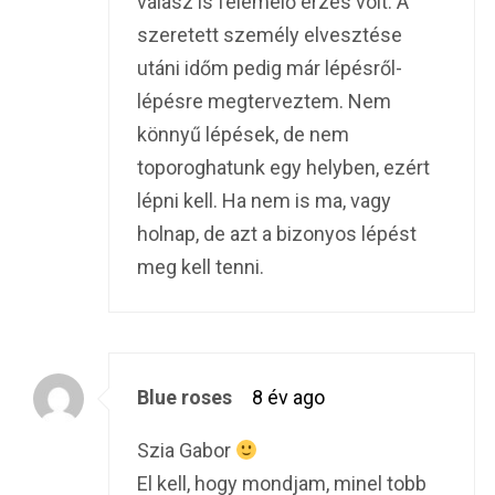
válasz is felemelő érzés volt. A
szeretett személy elvesztése
utáni időm pedig már lépésről-
lépésre megterveztem. Nem
könnyű lépések, de nem
toporoghatunk egy helyben, ezért
lépni kell. Ha nem is ma, vagy
holnap, de azt a bizonyos lépést
meg kell tenni.
Blue roses
8 év ago
Szia Gabor
El kell, hogy mondjam, minel tobb