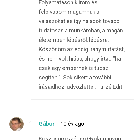
Folyamatason kiirom és
felolvasom magamnak a
válaszokat és így haladok tovább
tudatosan a munkámban, a magán
életemben lépésről, lépésre.
Köszönöm az eddig iránymutatást,
és nem volt hiába, ahogy írtad “ha
csak egy embernek is tudsz
segíteni”. Sok sikert a további
írásaidhoz. üdvözlettel: Turzé Edit
Gábor
10 év ago
Köszönöm szépen Gyula, nagyon