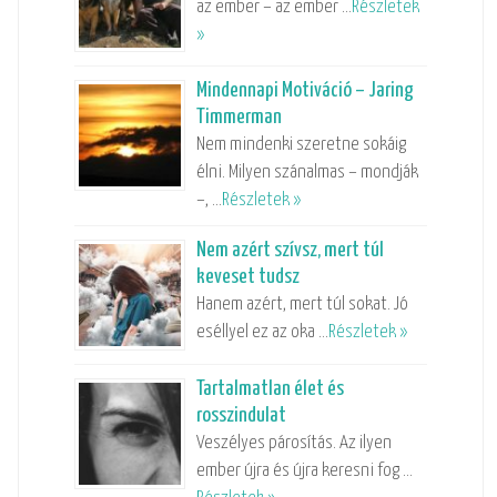
az ember – az ember …
Részletek
»
Mindennapi Motiváció – Jaring
Timmerman
Nem mindenki szeretne sokáig
élni. Milyen szánalmas – mondják
–, …
Részletek »
Nem azért szívsz, mert túl
keveset tudsz
Hanem azért, mert túl sokat. Jó
eséllyel ez az oka …
Részletek »
Tartalmatlan élet és
rosszindulat
Veszélyes párosítás. Az ilyen
ember újra és újra keresni fog …