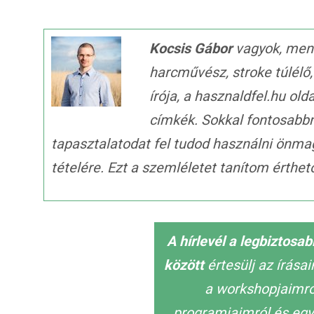
Kocsis Gábor
vagyok, ment
harcművész, stroke túlélő
írója, a hasznaldfel.hu old
címkék. Sokkal fontosabb
tapasztalatodat fel tudod használni önma
tételére. Ezt a szemléletet tanítom érth
A hírlevél a legbiztosa
között
értesülj az írása
a workshopjaimról
programjaimról és egy