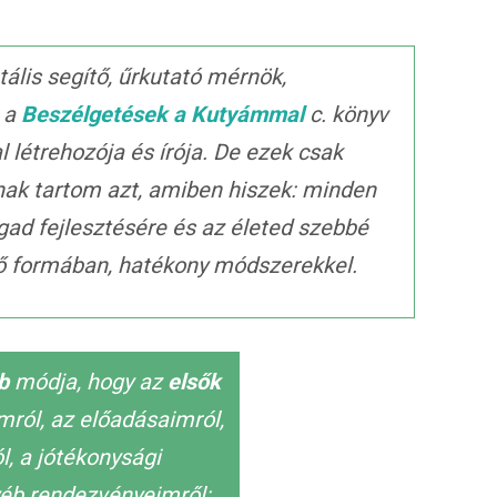
ális segítő, űrkutató mérnök,
, a
Beszélgetések a Kutyámmal
c. könyv
al létrehozója és írója. De ezek csak
nak tartom azt, amiben hiszek: minden
gad fejlesztésére és az életed szebbé
ető formában, hatékony módszerekkel.
bb
módja, hogy az
elsők
imról, az előadásaimról,
, a jótékonysági
éb rendezvényeimről: