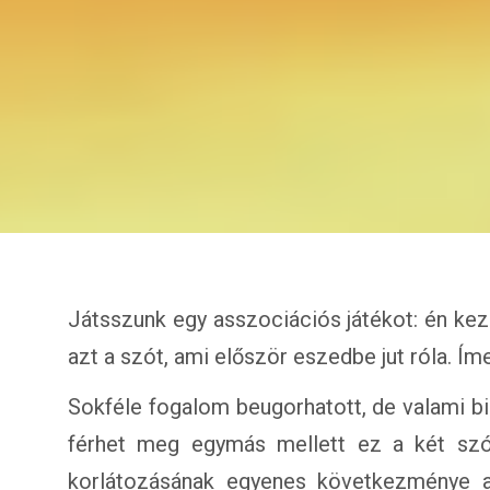
Játsszunk egy asszociációs játékot: én ke
azt a szót, ami először eszedbe jut róla. Ím
Sokféle fogalom beugorhatott, de valami b
férhet meg egymás mellett ez a két sz
korlátozásának egyenes következménye a