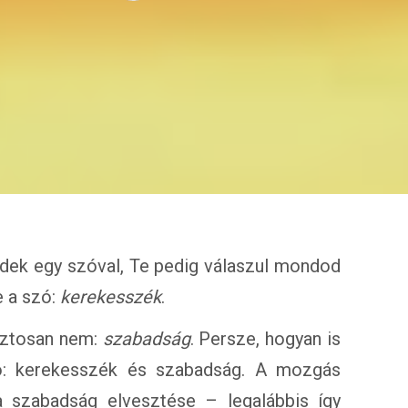
zdek egy szóval, Te pedig válaszul mondod
e a szó:
kerekesszék
.
iztosan nem:
szabadság
. Persze, hogyan is
ó: kerekesszék és szabadság. A mozgás
 szabadság elvesztése – legalábbis így