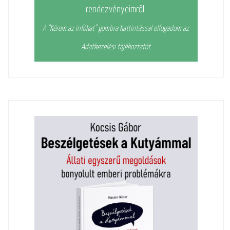
rendezvényeimről:
A "Kérem az infókat" gombra kattintással elfogadom az
Adatkezelési tájékoztatót