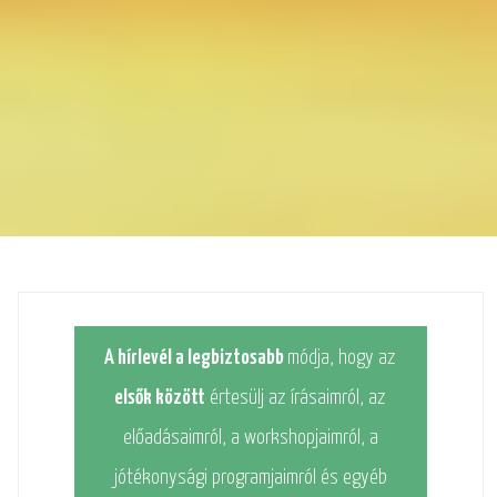
A hírlevél a legbiztosabb
módja, hogy az
elsők között
értesülj az írásaimról, az
előadásaimról, a workshopjaimról, a
jótékonysági programjaimról és egyéb