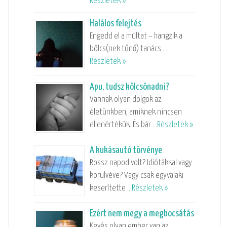
Részletek »
Halálos felejtés
Engedd el a múltat – hangzik a
bölcs(nek tűnő) tanács …
Részletek »
Apu, tudsz kölcsönadni?
Vannak olyan dolgok az
életünkben, amiknek nincsen
ellenértékük. És bár …
Részletek »
A kukásautó törvénye
Rossz napod volt? Idiótákkal vagy
körülvéve? Vagy csak egyvalaki
keserítette …
Részletek »
Ezért nem megy a megbocsátás
Kevés olyan ember van az