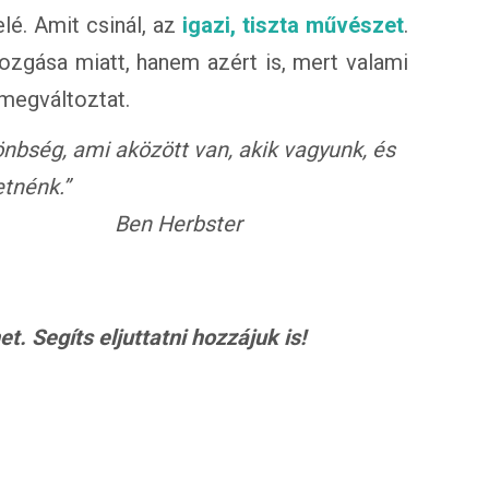
elé. Amit csinál, az
igazi, tiszta művészet
.
ozgása miatt, hanem azért is, mert valami
 megváltoztat.
önbség, ami aközött van, akik vagyunk, és
etnénk.”
Ben Herbster
. Segíts eljuttatni hozzájuk is!