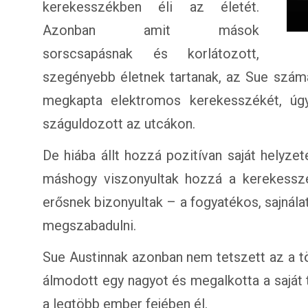
kerekesszékben éli az életét.
Azonban amit mások
sorscsapásnak és korlátozott,
szegényebb életnek tartanak, az Sue számá
megkapta elektromos kerekesszékét, úgy 
száguldozott az utcákon.
De hiába állt hozzá pozitívan saját helyz
máshogy viszonyultak hozzá a kerekesszé
erősnek bizonyultak – a fogyatékos, sajnál
megszabadulni.
Sue Austinnak azonban nem tetszett az a tö
álmodott egy nagyot és megalkotta a saját 
a legtöbb ember fejében él.