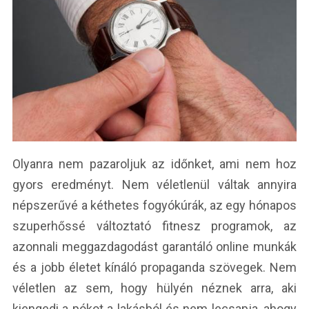
Olyanra nem pazaroljuk az időnket, ami nem hoz
gyors eredményt. Nem véletlenül váltak annyira
népszerűvé a kéthetes fogyókúrák, az egy hónapos
szuperhőssé változtató fitnesz programok, az
azonnali meggazdagodást garantáló online munkák
és a jobb életet kínáló propaganda szövegek. Nem
véletlen az sem, hogy hülyén néznek arra, aki
kiengedi a pókot a lakásból és nem lecsapja, ahogy