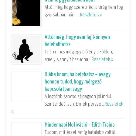
Attól még, hogy szeretnéd, a virág nem fog
gyorsabban nőni. …
Részletek »
Attól még, hogy nem fáj, könnyen
belehalhatsz
Talán nincs még egy élőlény a Földön,
amelyik annyit hazudna …
Részletek »
Hiába finom, ha belehalsz – avagy
honnan tudod, hogy mérgező
kapcsolatban vagy
A legtöbb kapcsolat nagyon jól indul.
Szinte ideálisan. Ennek persze …
Részletek
»
Mindennapi Motiváció – Edith Traina
Tudom, mit érzel. Amíg fiatalabb voltál,