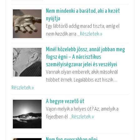
Nem mindenki a barátod, aki a kezét
nyújtja
Egy lábtörlő addig marad tiszta, amíg el
nem kezdik arra …
Részletek »
Minél közelebb jössz, annál jobban meg
fogsz égni – A nárcisztikus
személyiségzavar jelei és veszélyei
Vannak olyan emberek, akik másoknál
többet érnek. Legalábbis ezt hiszik …
Részletek »
A hegyre vezető út
Vajon melyik a helyes út? Az, amelyik a
fejedben él …
Részletek »
Nem fog gyorsabban nőni