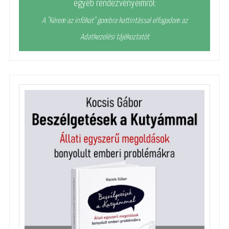
egyéb rendezvényeimről:
A "Kérem az infókat" gombra kattintással elfogadom az
Adatkezelési tájékoztatót