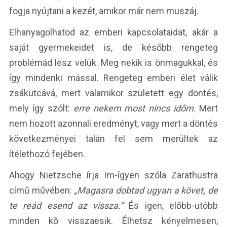
fogja nyújtani a kezét, amikor már nem muszáj.
Elhanyagolhatod az emberi kapcsolataidat, akár a
saját gyermekeidet is, de később rengeteg
problémád lesz velük. Meg nekik is önmagukkal, és
így mindenki mással. Rengeteg emberi élet válik
zsákutcává, mert valamikor született egy döntés,
mely így szólt:
erre nekem most nincs időm
. Mert
nem hozott azonnali eredményt, vagy mert a döntés
következményei talán fel sem merültek az
ítélethozó fejében.
Ahogy Nietzsche írja Im-ígyen szóla Zarathustra
című művében:
„Magasra dobtad ugyan a követ, de
te reád esend az vissza.”
És igen, előbb-utóbb
minden kő visszaesik. Élhetsz kényelmesen,