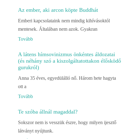
Az ember, aki arcon köpte Buddhát
Emberi kapcsolataink nem mindig kihívásoktól
mentesek. Általában nem azok. Gyakran
Tovább
A látens hímsovinizmus önkéntes áldozatai
(és néhány szó a kiszolgáltatottakon élősködő
gurukról)
Anna 35 éves, egyedülálló nő. Három hete hagyta
ott a
Tovább
Te szóba állnál magaddal?
Sokszor nem is vesszük észre, hogy milyen ijesztő
látványt nyújtunk.