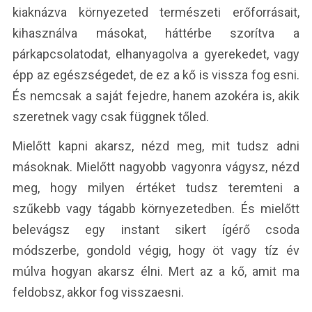
kiaknázva környezeted természeti erőforrásait,
kihasználva másokat, háttérbe szorítva a
párkapcsolatodat, elhanyagolva a gyerekedet, vagy
épp az egészségedet, de ez a kő is vissza fog esni.
És nemcsak a saját fejedre, hanem azokéra is, akik
szeretnek vagy csak függnek tőled.
Mielőtt kapni akarsz, nézd meg, mit tudsz adni
másoknak. Mielőtt nagyobb vagyonra vágysz, nézd
meg, hogy milyen értéket tudsz teremteni a
szűkebb vagy tágabb környezetedben. És mielőtt
belevágsz egy instant sikert ígérő csoda
módszerbe, gondold végig, hogy öt vagy tíz év
múlva hogyan akarsz élni. Mert az a kő, amit ma
feldobsz, akkor fog visszaesni.