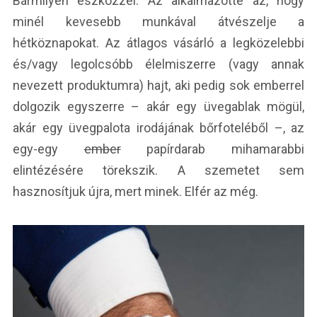
Bármilyen eszközzel. Az alkalmazotté az, hogy
minél kevesebb munkával átvészelje a
hétköznapokat. Az átlagos vásárló a legközelebbi
és/vagy legolcsóbb élelmiszerre (vagy annak
nevezett produktumra) hajt, aki pedig sok emberrel
dolgozik egyszerre – akár egy üvegablak mögül,
akár egy üvegpalota irodájának bőrfoteléből –, az
egy-egy
ember
papírdarab mihamarabbi
elintézésére törekszik. A szemetet sem
hasznosítjuk újra, mert minek. Elfér az még.