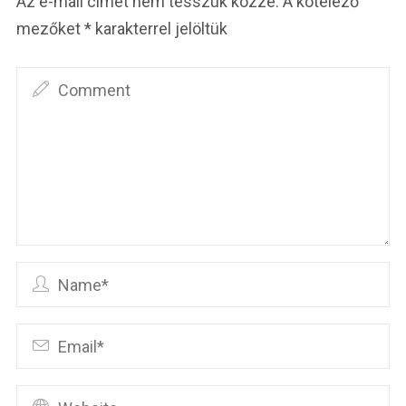
Az e-mail címet nem tesszük közzé.
A kötelező
mezőket
*
karakterrel jelöltük