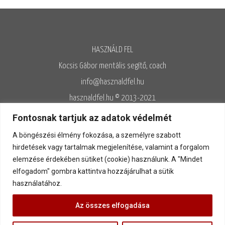
HASZNÁLD FEL
Kocsis Gábor mentális segítő, coach
info@hasznaldfel.hu
hasznaldfel.hu © 2013-2021
Írásaim szerzői jogi védelem alatt állnak, felhasználásuk kizárólag az
Fontosnak tartjuk az adatok védelmét
Adatvédelmi szabályzatnak megfelelően engedélyezett.
A böngészési élmény fokozása, a személyre szabott
Adatvédelem
◊
Adatkezelés
◊
Általános szerződési feltételek
◊
hirdetések vagy tartalmak megjelenítése, valamint a forgalom
elemzése érdekében sütiket (cookie) használunk. A "Mindet
Kapcsolat
elfogadom" gombra kattintva hozzájárulhat a sütik
használatához.
Az összes elfogadása