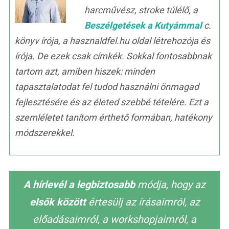
harcművész, stroke túlélő, a
Beszélgetések a Kutyámmal
c.
könyv írója, a hasznaldfel.hu oldal létrehozója és
írója. De ezek csak címkék. Sokkal fontosabbnak
tartom azt, amiben hiszek: minden
tapasztalatodat fel tudod használni önmagad
fejlesztésére és az életed szebbé tételére. Ezt a
szemléletet tanítom érthető formában, hatékony
módszerekkel.
A hírlevél a legbiztosabb
módja, hogy az
elsők között
értesülj az írásaimról, az
előadásaimról, a workshopjaimról, a