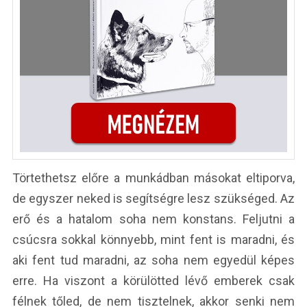
Törtethetsz előre a munkádban másokat eltiporva,
de egyszer neked is segítségre lesz szükséged. Az
erő és a hatalom soha nem konstans. Feljutni a
csúcsra sokkal könnyebb, mint fent is maradni, és
aki fent tud maradni, az soha nem egyedül képes
erre. Ha viszont a körülötted lévő emberek csak
félnek tőled, de nem tisztelnek, akkor senki nem