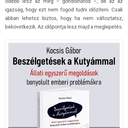
odébb lesz az még – gondolhatod –, de az az
igazság, hogy ezt nem fogod tudni időzíteni. Csak
abban lehetsz biztos, hogy ha nem változtatsz,
bekövetkezik. Az időpontja lesz majd a meglepetés.