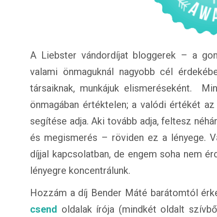
A Liebster vándordíjat bloggerek – a gon
valami önmaguknál nagyobb cél érdekébe
társaiknak, munkájuk elismeréseként. Min
önmagában értéktelen; a valódi értékét a
segítése adja. Aki tovább adja, feltesz néhán
és megismerés – röviden ez a lényege. V
díjjal kapcsolatban, de engem soha nem ér
lényegre koncentrálunk.
Hozzám a díj Bender Máté barátomtól érke
csend
oldalak írója (mindkét oldalt szívbő