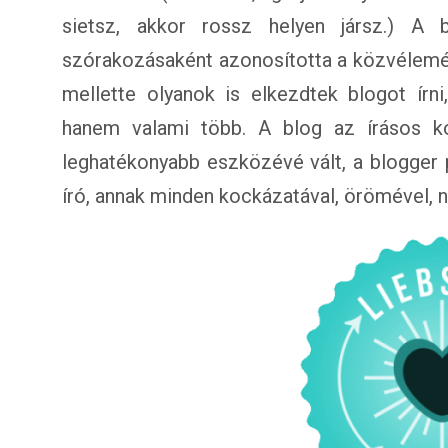
sietsz, akkor rossz helyen jársz.) A b
szórakozásaként azonosította a közvélemén
mellette olyanok is elkezdtek blogot írn
hanem valami több. A blog az írásos ko
leghatékonyabb eszközévé vált, a blogger p
író, annak minden kockázatával, örömével, 