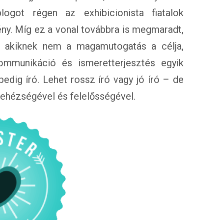
logot régen az exhibicionista fiatalok
y. Míg ez a vonal továbbra is megmaradt,
i, akiknek nem a magamutogatás a célja,
mmunikáció és ismeretterjesztés egyik
edig író. Lehet rossz író vagy jó író – de
nehézségével és felelősségével.