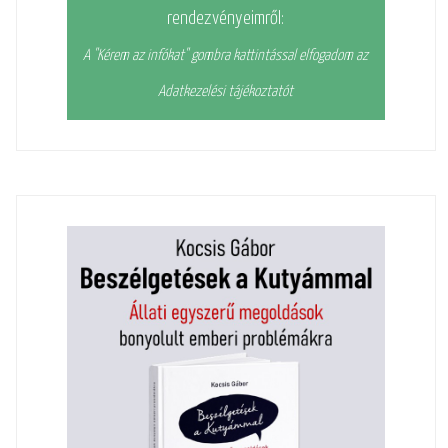
rendezvényeimről:
A "Kérem az infókat" gombra kattintással elfogadom az
Adatkezelési tájékoztatót