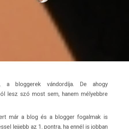
, a bloggerek vándordíja. De ahogy
ról lesz szó most sem, hanem mélyebbre
mert már a blog és a blogger fogalmak is
sel lejjebb az 1. pontra, ha ennél is jobban