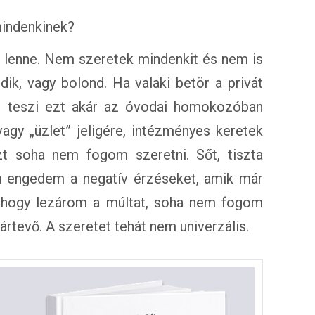
mindenkinek?
 lenne. Nem szeretek mindenkit és nem is
dik, vagy bolond. Ha valaki betör a privát
és teszi ezt akár az óvodai homokozóban
 vagy „üzlet” jeligére, intézményes keretek
t soha nem fogom szeretni. Sőt, tiszta
m engedem a negatív érzéseket, amik már
, hogy lezárom a múltat, soha nem fogom
rtevő. A szeretet tehát nem univerzális.