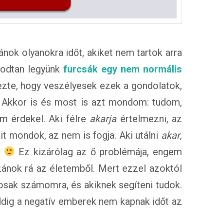
ok olyanokra időt, akiket nem tartok arra
godtan legyünk
furcsák egy nem normális
ezte, hogy veszélyesek ezek a gondolatok,
. Akkor is és most is azt mondom: tudom,
m érdekel. Aki félre
akarja
értelmezni, az
t mondok, az nem is fogja. Aki utálni
akar
,
.
Ez kizárólag az ő problémája, engem
ánok rá az életemből. Mert ezzel azoktól
osak számomra, és akiknek segíteni tudok.
addig a negatív emberek nem kapnak időt az