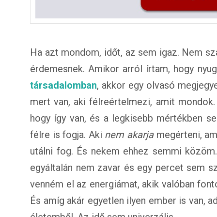
Ha azt mondom, időt, az sem igaz. Nem szán
érdemesnek. Amikor arról írtam, hogy nyu
társadalomban
, akkor egy olvasó megjegy
mert van, aki félreértelmezi, amit mondok
hogy így van, és a legkisebb mértékben se
félre is fogja. Aki
nem akarja
megérteni, ami
utálni fog. És nekem ehhez semmi közöm
egyáltalán nem zavar és egy percet sem sz
venném el az energiámat, akik valóban font
És amíg akár egyetlen ilyen ember is van, 
életemből. Az idő sem univerzális.