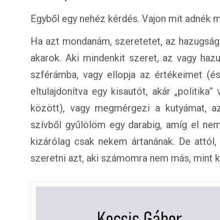
Egyből egy nehéz kérdés. Vajon mit adnék 
Ha azt mondanám, szeretetet, az hazugság
akarok. Aki mindenkit szeret, az vagy hazu
szférámba, vagy ellopja az értékeimet (
eltulajdonítva egy kisautót, akár „politika”
között), vagy megmérgezi a kutyámat, az
szívből gyűlölöm egy darabig, amíg el ne
kizárólag csak nekem ártanának. De attól
szeretni azt, aki számomra nem más, mint ká