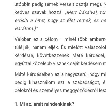
utóbbin pedig remek verseit osztja meg). N
kedves szavak hozzá:
„Mert írásaival, tö
erősíti a hitet, hogy az élet remek, és 
Barátom:)”
Valóban ez a célom – minél több embernek
túléljék, hanem éljék. És mielőtt válaszol
kérdésre, következzenek Máté kérdései,
egyúttal közelebb visznek saját kérdésem 
Máté kérdéseiben az a nagyszerű, hogy mi
pedig kihasználom ezt a szabadságot, és
célokról és személyes meggyőződésről les
1. Mi az, amit mindenkinek?