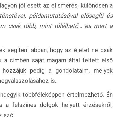
agyon jól esett az elismerés, különösen a
rténetével, példamutatásával elősegíti és
nem csak több, mint túlélhető… és mert a
 segíteni abban, hogy az életet ne csak
ok a címben saját magam által feltett első
 hozzájuk pedig a gondolataim, melyek
megválaszolásához is.
ndegyik többféleképpen értelmezhető. Én
 a felszínes dolgok helyett érzésekről,
z szó.