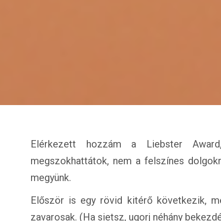
Elérkezett hozzám a Liebster Award
megszokhattátok, nem a felszínes dolgok
megyünk.
Először is egy rövid kitérő következik, 
zavarosak. (Ha sietsz, ugorj néhány bekezdés