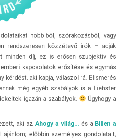
dolataikat hobbiból, szórakozásból, vagy
n rendszeresen közzétevő írók – adják
t minden díj, ez is erősen szubjektív és
z emberi kapcsolatok erősítése és egymás
y kérdést, aki kapja, válaszol rá. Elismerés
annak még egyéb szabályok is a Liebster
dekeltek igazán a szabályok.
Úgyhogy a
zett, aki az
Ahogy a világ…
és a
Billen a
l ajánlom; előbbin személyes gondolatait,