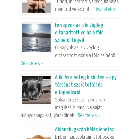
Tudod, mi történik akkor, ha valaki
nem tud veled mit …
Részletek »
Én vagyok az, aki végleg
eltakarított volna a föld
színéről téged
Én vagyok az, aki végleg
eltakarított volna a föld színéről …
Részletek »
A fiú és a beteg kiskutya – egy
történet szeretetről és
elfogadásról
Sokan érezik túl kevésnek
magukat. Kiemelik a saját
hiányosságaikat, görcsölnek …
Részletek »
Akiknek igazán hálás lehetsz
Emberi kapcsolataink többsége