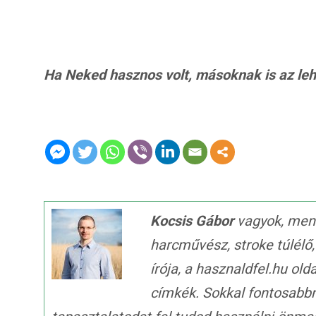
Ha Neked hasznos volt, másoknak is az lehet
Kocsis Gábor
vagyok, ment
harcművész, stroke túlélő
írója, a hasznaldfel.hu old
címkék. Sokkal fontosabb