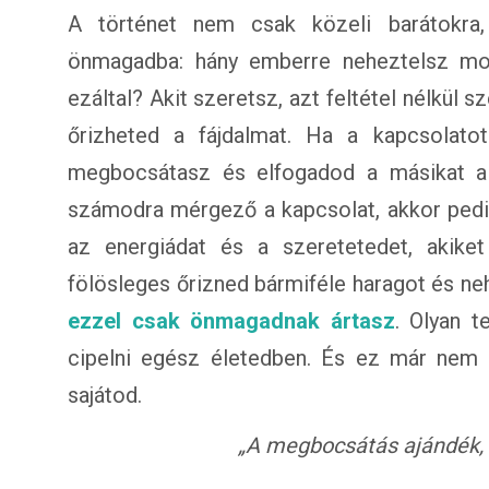
A történet nem csak közeli barátokra, 
önmagadba: hány emberre neheztelsz mos
ezáltal? Akit szeretsz, azt feltétel nélkül 
őrizheted a fájdalmat. Ha a kapcsolato
megbocsátasz és elfogadod a másikat a h
számodra mérgező a kapcsolat, akkor pedig
az energiádat és a szeretetedet, akiket
fölösleges őrizned bármiféle haragot és n
ezzel csak önmagadnak ártasz
. Olyan t
cipelni egész életedben. És ez már nem 
sajátod.
„A megbocsátás ajándék,