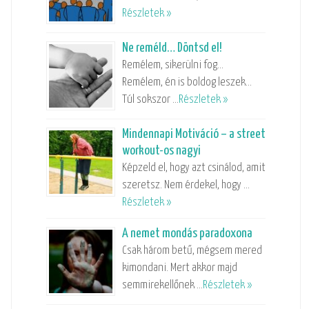
Részletek »
Ne reméld… Döntsd el!
Remélem, sikerülni fog…
Remélem, én is boldog leszek…
Túl sokszor …
Részletek »
Mindennapi Motiváció – a street
workout-os nagyi
Képzeld el, hogy azt csinálod, amit
szeretsz. Nem érdekel, hogy …
Részletek »
A nemet mondás paradoxona
Csak három betű, mégsem mered
kimondani. Mert akkor majd
semmirekellőnek …
Részletek »