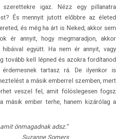
szerettekre igaz. Nézz egy pillanatra
t? És mennyit jutott előbbre az életed
szereted, és még ha árt is Neked, akkor sem
tok ér annyit, hogy megmaradjon, akkor
ibáival együtt. Ha nem ér annyit, vagy
 tovább kell lépned és azokra fordítanod
 érdemesnek tartasz rá. De ilyenkor is
eheztelést a másik emberrel szemben, mert
erhet veszel fel, amit fölöslegesen fogsz
a másik ember terhe, hanem kizárólag a
 amit önmagadnak adsz.
”
Suzanne Somers