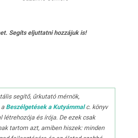
. Segíts eljuttatni hozzájuk is!
ális segítő, űrkutató mérnök,
, a
Beszélgetések a Kutyámmal
c. könyv
al létrehozója és írója. De ezek csak
nak tartom azt, amiben hiszek: minden