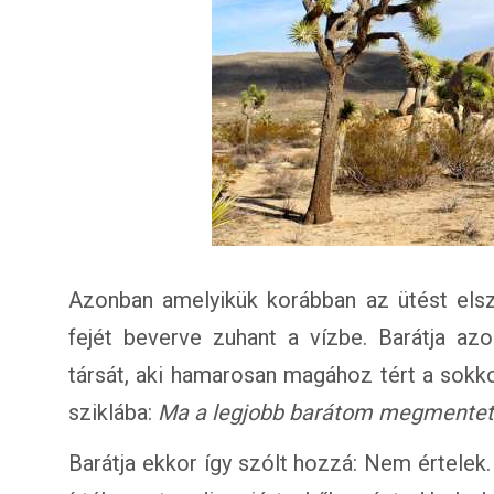
Azonban amelyikük korábban az ütést els
fejét beverve zuhant a vízbe. Barátja azo
társát, aki hamarosan magához tért a sokko
sziklába:
Ma a legjobb barátom megmentet
Barátja ekkor így szólt hozzá: Nem értele