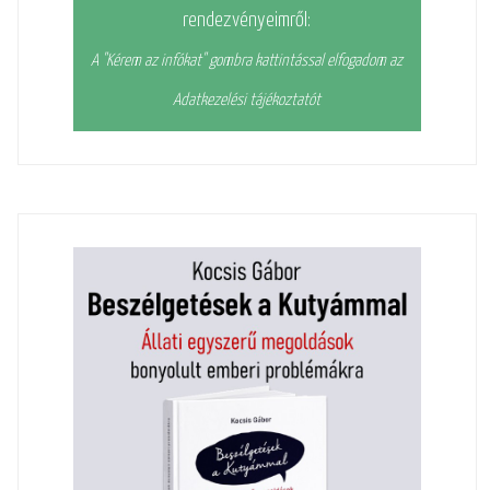
rendezvényeimről:
A "Kérem az infókat" gombra kattintással elfogadom az
Adatkezelési tájékoztatót