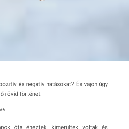
pozitív és negatív hatásokat? És vajon úgy
ő rövid történet.
**
apok óta éheztek, kimerültek voltak és