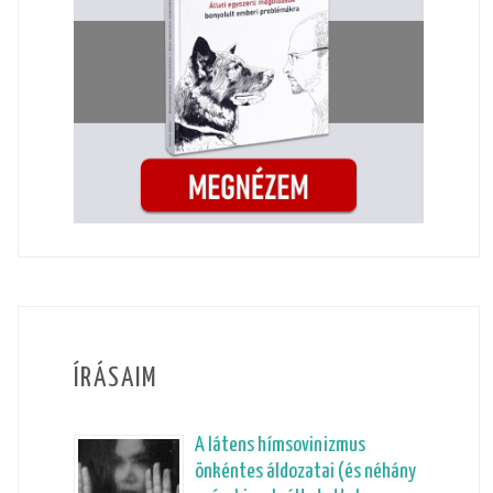
ÍRÁSAIM
A látens hímsovinizmus
önkéntes áldozatai (és néhány