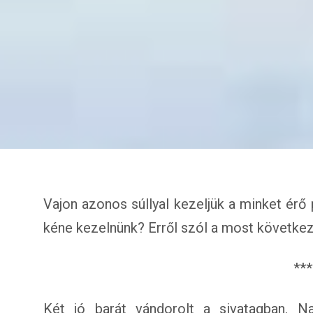
Vajon azonos súllyal kezeljük a minket érő 
kéne kezelnünk? Erről szól a most következ
***
Két jó barát vándorolt a sivatagban. N