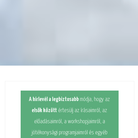
A hírlevél a legbiztosabb
módja, hogy az
elsők között
értesülj az írásaimról, az
előadásaimról, a workshopjaimról, a
jótékonysági programjaimról és egyéb