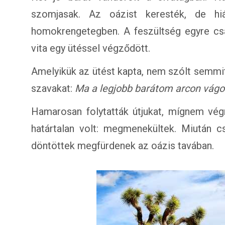
szomjasak. Az oázist keresték, de hi
homokrengetegben. A feszültség egyre cs
vita egy ütéssel végződött.
Amelyikük az ütést kapta, nem szólt semmit,
szavakat:
Ma a legjobb barátom arcon vágo
Hamarosan folytatták útjukat, mígnem vég
határtalan volt: megmenekültek. Miután cs
döntöttek megfürdenek az oázis tavában.