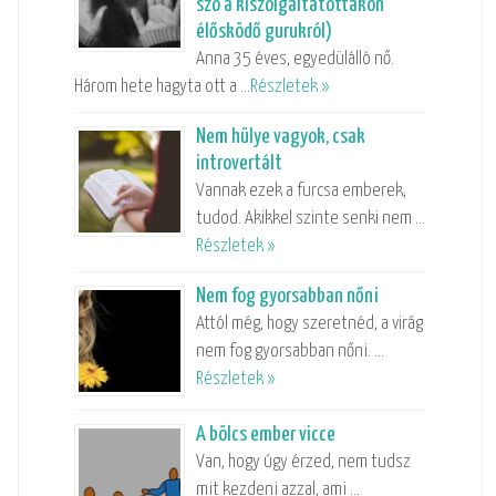
szó a kiszolgáltatottakon
élősködő gurukról)
Anna 35 éves, egyedülálló nő.
Három hete hagyta ott a …
Részletek »
Nem hülye vagyok, csak
introvertált
Vannak ezek a furcsa emberek,
tudod. Akikkel szinte senki nem …
Részletek »
Nem fog gyorsabban nőni
Attól még, hogy szeretnéd, a virág
nem fog gyorsabban nőni. …
Részletek »
A bölcs ember vicce
Van, hogy úgy érzed, nem tudsz
mit kezdeni azzal, ami …