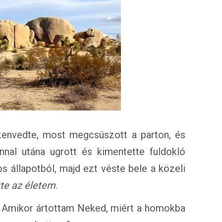
zenvedte, most megcsúszott a parton, és
nnal utána ugrott és kimentette fuldokló
s állapotból, majd ezt véste bele a közeli
te az életem
.
k. Amikor ártottam Neked, miért a homokba