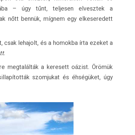
ába – úgy tűnt, teljesen elvesztek a
ak nőtt bennük, mígnem egy elkeseredett
 csak lehajolt, és a homokba írta ezeket a
tt
.
re megtalálták a keresett oázist. Örömük
illapították szomjukat és éhségüket, úgy