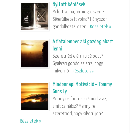
Nyitott kérdések
Mi lett volna, ha megteszem?
Sikerülhetett volna? Hányszor
gondolkoztál ezen …
Részletek »
A fiatalember, aki gazdag akart
lenni
Szeretnéd elérni a célodat?
Gyakran gondolsz arra, hogy
milyen jó …
Részletek »
Mindennapi Motiváció – Tommy
Guns Ly
Mennyire fontos számodra az,
amit csinálsz? Mennyire
szeretnéd, hogy sikerüljön? …
Részletek »