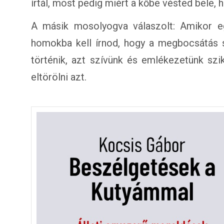
írtál, most pedig miért a kőbe vésted bele,
A másik mosolyogva válaszolt: Amikor e
homokba kell írnod, hogy a megbocsátás sz
történik, azt szívünk és emlékezetünk szi
eltörölni azt.