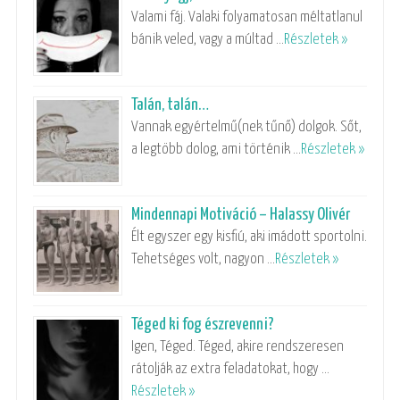
Valami fáj. Valaki folyamatosan méltatlanul
bánik veled, vagy a múltad …
Részletek »
Talán, talán…
Vannak egyértelmű(nek tűnő) dolgok. Sőt,
a legtöbb dolog, ami történik …
Részletek »
Mindennapi Motiváció – Halassy Olivér
Élt egyszer egy kisfiú, aki imádott sportolni.
Tehetséges volt, nagyon …
Részletek »
Téged ki fog észrevenni?
Igen, Téged. Téged, akire rendszeresen
rátolják az extra feladatokat, hogy …
Részletek »