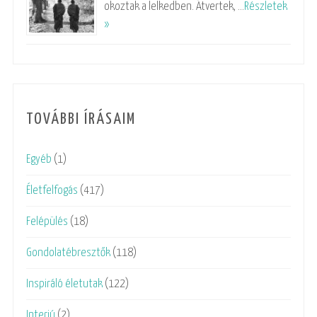
okoztak a lelkedben. Átvertek, …
Részletek
»
TOVÁBBI ÍRÁSAIM
Egyéb
(1)
Életfelfogás
(417)
Felépülés
(18)
Gondolatébresztők
(118)
Inspiráló életutak
(122)
Interjú
(2)