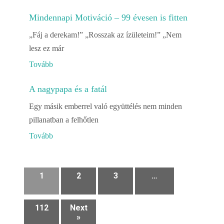
Mindennapi Motiváció – 99 évesen is fitten
„Fáj a derekam!” „Rosszak az ízületeim!” „Nem
lesz ez már
Tovább
A nagypapa és a fatál
Egy másik emberrel való együttélés nem minden
pillanatban a felhőtlen
Tovább
1
2
3
…
112
Next
»