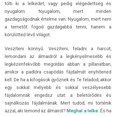
tölti ki a lelkedet, vagy pedig elégedettség és
nyugalom. Nyugalom, mert minden
gazdagságodnak értelme van. Nyugalom, mert nem
a temetőt fogod gazdagabbá tenni, hanem a
körülötted lévő világot.
Veszíteni könnyű. Veszíteni, feladni a harcot,
lemondani az álmaidról a legkényelmesebb és
legkézenfekvőbb megoldás abban a pillanatban,
amikor a padlóra csapódás fájdalmát enyhítened
kell. De ha a kifogások győznek és Te feladod, akkor
egy sokkal mélyebb és sokkal veszélyesebb
fájdalomnak engedsz utat: a beletörődés és
sajnálkozás fájdalmának. Mert tudod, mi történik
azzal, aki lemond az álmairól?
Meghal a lelke
. És ha