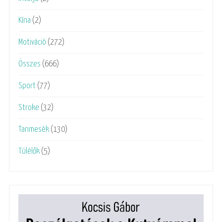
Kína
(2)
Motiváció
(272)
Összes
(666)
Sport
(77)
Stroke
(32)
Tanmesék
(130)
Túlélők
(5)