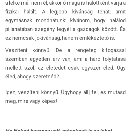
a lelke már nem él, akkor ő maga is halottként várja a
fizikai halált. A legjobb kívánság tehát, amit
egymásnak mondhatunk: kívánom, hogy halálod
pillanatában szegény legyél a gazdagok között. És
ez nemcsak jókívánság, hanem emlékeztető is.
Veszíteni könnyű. De a rengeteg kifogással
szemben egyetlen érv van, ami a harc folytatása
mellett szól: az életedet csak egyszer éled. Úgy
éled, ahogy szeretnéd?
Igen, veszíteni könnyű. Úgyhogy állj fel, és mutasd
meg, mire vagy képes!
Ha Neked hasznos volt, másoknak is az lehet.