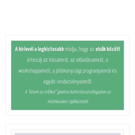
A hírlevél a legbiztosabb
módja, hogy az
elsők között
értesülj az írásaimról, az előadásaimról, a
workshopjaimról, a jótékonysági programjaimról és
egyéb rendezvényeimről:
A "Kérem az infókat" gombra kattintással elfogadom az
Adatkezelési tájékoztatót