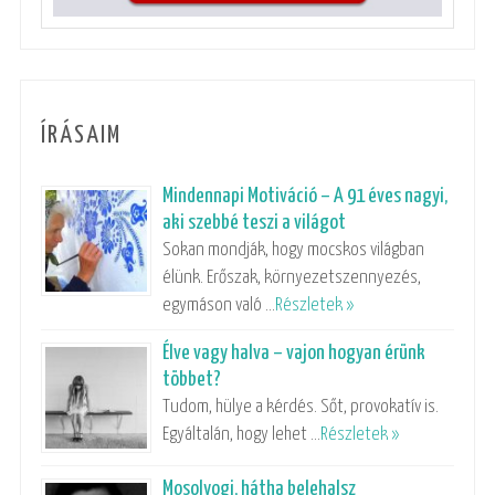
ÍRÁSAIM
Mindennapi Motiváció – A 91 éves nagyi,
aki szebbé teszi a világot
Sokan mondják, hogy mocskos világban
élünk. Erőszak, környezetszennyezés,
egymáson való …
Részletek »
Élve vagy halva – vajon hogyan érünk
többet?
Tudom, hülye a kérdés. Sőt, provokatív is.
Egyáltalán, hogy lehet …
Részletek »
Mosolyogj, hátha belehalsz