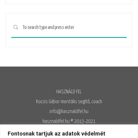
HASZNÁLD FEL
Kocsis Gábor mentális segítő, coach
info@hasznaldfel.hu
hasznaldfel.hu © 2013-2021
Írásaim szerzői jogi védelem alatt állnak, felhasználásuk kizárólag az
Fontosnak tartjuk az adatok védelmét