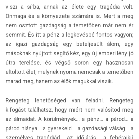
viszi a sírba, annak az élete egy tragédia volt.
Önmaga és a környezete számára is. Mert a meg
nem osztott gazdagság a temetőben már nem ér
semmit. És itt a pénz a legkevésbé fontos vagyon;
az igazi gazdagság egy beteljesült álom, egy
másoknak nyújtott segítő kéz, egy új emberi lény jó
útra terelése, és végső soron egy hasznosan
eltöltött élet, melynek nyoma nemcsak a temetőben
marad meg, hanem az élők magukkal viszik.
Rengeteg lehetőséged van feladni. Rengeteg
kifogást találhatsz, hogy miért nem valósítod meg
az álmaidat. A körülmények… a pénz… a párod… a
párod hiánya… a gyerekeid… a gazdasági válság… a
személyes tragédiád… az időjárás… a fehérajkú