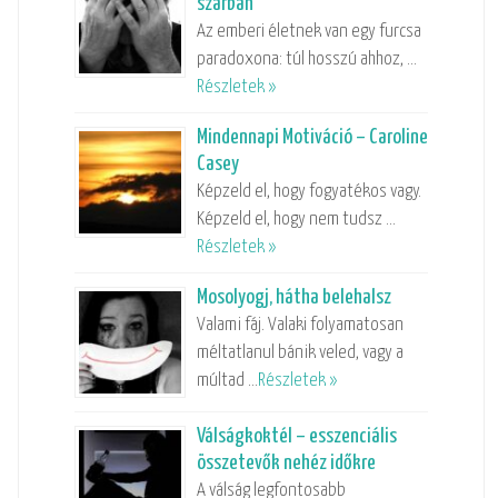
szarban
Az emberi életnek van egy furcsa
paradoxona: túl hosszú ahhoz, …
Részletek »
Mindennapi Motiváció – Caroline
Casey
Képzeld el, hogy fogyatékos vagy.
Képzeld el, hogy nem tudsz …
Részletek »
Mosolyogj, hátha belehalsz
Valami fáj. Valaki folyamatosan
méltatlanul bánik veled, vagy a
múltad …
Részletek »
Válságkoktél – esszenciális
összetevők nehéz időkre
A válság legfontosabb