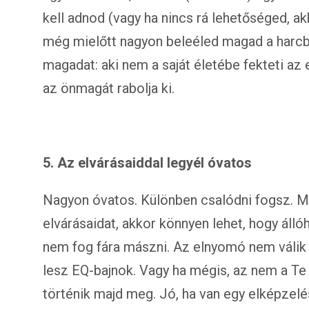
kell adnod (vagy ha nincs rá lehetőséged, a
még mielőtt nagyon beleéled magad a harcba
magadat: aki nem a saját életébe fekteti az
az önmagát rabolja ki.
5. Az elvárásaiddal legyél óvatos
Nagyon óvatos. Különben csalódni fogsz. M
elvárásaidat, akkor könnyen lehet, hogy álló
nem fog fára mászni. Az elnyomó nem válik
lesz EQ-bajnok. Vagy ha mégis, az nem a Te
történik majd meg. Jó, ha van egy elképzelé