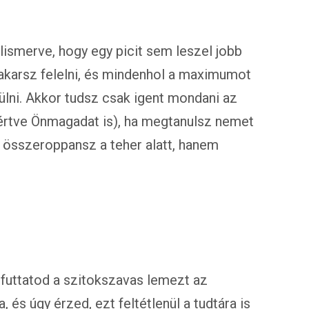
elismerve, hogy egy picit sem leszel jobb
akarsz felelni, és mindenhol a maximumot
rülni. Akkor tudsz csak igent mondani az
értve Önmagadat is), ha megtanulsz nemet
összeroppansz a teher alatt, hanem
futtatod a szitokszavas lemezt az
, és úgy érzed, ezt feltétlenül a tudtára is