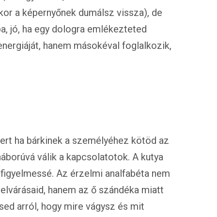
kkor a képernyőnek dumálsz vissza), de
, jó, ha egy dologra emlékezteted
 energiáját, hanem másokéval foglalkozik,
ert ha bárkinek a személyéhez kötöd az
háborúvá válik a kapcsolatotok. A kutya
 figyelmessé. Az érzelmi analfabéta nem
 elvárásaid, hanem az ő szándéka miatt
sed arról, hogy mire vágysz és mit