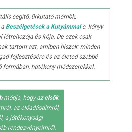
ális segítő, űrkutató mérnök,
, a
Beszélgetések a Kutyámmal
c. könyv
al létrehozója és írója. De ezek csak
nak tartom azt, amiben hiszek: minden
gad fejlesztésére és az életed szebbé
ető formában, hatékony módszerekkel.
bb
módja, hogy az
elsők
imról, az előadásaimról,
, a jótékonysági
éb rendezvényeimről: