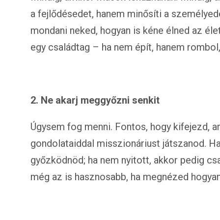
a fejlődésedet, hanem minősíti a személyed
mondani neked, hogyan is kéne élned az élet
egy családtag – ha nem épít, hanem rombol,
2. Ne akarj meggyőzni senkit
Úgysem fog menni. Fontos, hogy kifejezd, a
gondolataiddal misszionáriust játszanod. Ha v
győzködnöd; ha nem nyitott, akkor pedig cs
még az is hasznosabb, ha megnézed hogyan 