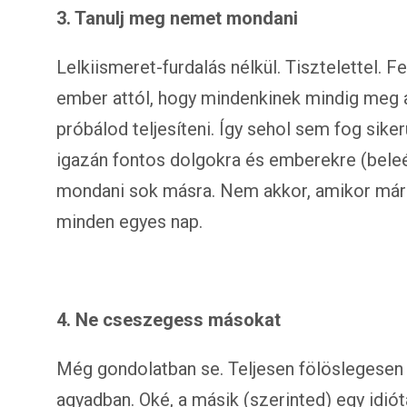
3. Tanulj meg nemet mondani
Lelkiismeret-furdalás nélkül. Tisztelettel. F
ember attól, hogy mindenkinek mindig meg 
próbálod teljesíteni. Így sehol sem fog sike
igazán fontos dolgokra és emberekre (bele
mondani sok másra. Nem akkor, amikor már 
minden egyes nap.
4. Ne cseszegess másokat
Még gondolatban se. Teljesen fölöslegesen 
agyadban. Oké, a másik (szerinted) egy idióta