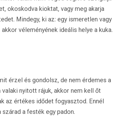
et, okoskodva kioktat, vagy meg akarja
edet. Mindegy, ki az: egy ismeretlen vagy
 akkor véleményének ideális helye a kuka.
mit érzel és gondolsz, de nem érdemes a
alaki nyitott rájuk, akkor nem kell őt
ak az értékes idődet fogyasztod. Ennél
szárad a festék egy padon.