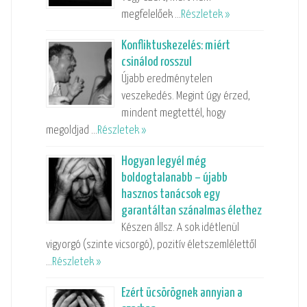
megfelelőek …
Részletek »
Konfliktuskezelés: miért
csinálod rosszul
Újabb eredménytelen
veszekedés. Megint úgy érzed,
mindent megtettél, hogy
megoldjad …
Részletek »
Hogyan legyél még
boldogtalanabb – újabb
hasznos tanácsok egy
garantáltan szánalmas élethez
Készen állsz. A sok idétlenül
vigyorgó (szinte vicsorgó), pozitív életszemlélettől
…
Részletek »
Ezért ücsörögnek annyian a