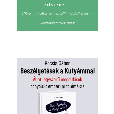
rendezvényeimről:
A "Kérem az infókat" gombra kattintással elfogadom az
Adatkezelési tájékoztatót