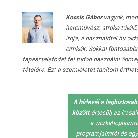
Kocsis Gábor
vagyok, ment
harcművész, stroke túlélő
írója, a hasznaldfel.hu old
címkék. Sokkal fontosabb
tapasztalatodat fel tudod használni önma
tételére. Ezt a szemléletet tanítom érth
A hírlevél a legbiztosa
között
értesülj az írása
a workshopjaimról
programjaimról és egy