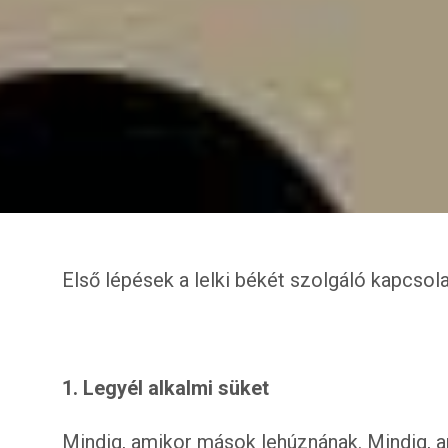
Első lépések a lelki békét szolgáló kapcsol
1. Legyél alkalmi süket
Mindig, amikor mások lehúznának. Mindig, a