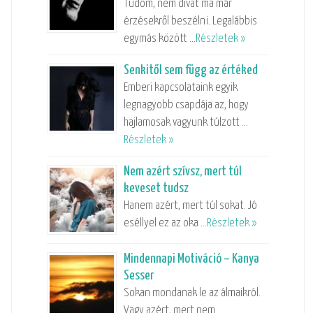
Tudom, nem divat ma már
érzésekről beszélni. Legalábbis
egymás között …
Részletek »
Senkitől sem függ az értéked
Emberi kapcsolataink egyik
legnagyobb csapdája az, hogy
hajlamosak vagyunk túlzott …
Részletek »
Nem azért szívsz, mert túl
keveset tudsz
Hanem azért, mert túl sokat. Jó
eséllyel ez az oka …
Részletek »
Mindennapi Motiváció – Kanya
Sesser
Sokan mondanak le az álmaikról.
Vagy azért, mert nem