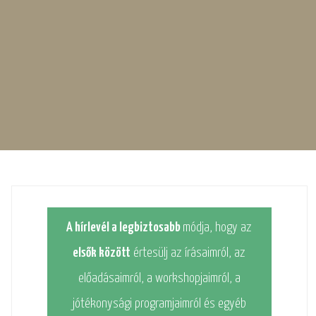
A hírlevél a legbiztosabb
módja, hogy az
elsők között
értesülj az írásaimról, az
előadásaimról, a workshopjaimról, a
jótékonysági programjaimról és egyéb