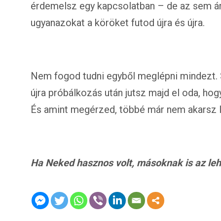
érdemelsz egy kapcsolatban – de az sem árt
ugyanazokat a köröket futod újra és újra.
Nem fogod tudni egyből meglépni mindezt. 
újra próbálkozás után jutsz majd el oda, hog
És amint megérzed, többé már nem akarsz l
Ha Neked hasznos volt, másoknak is az lehet