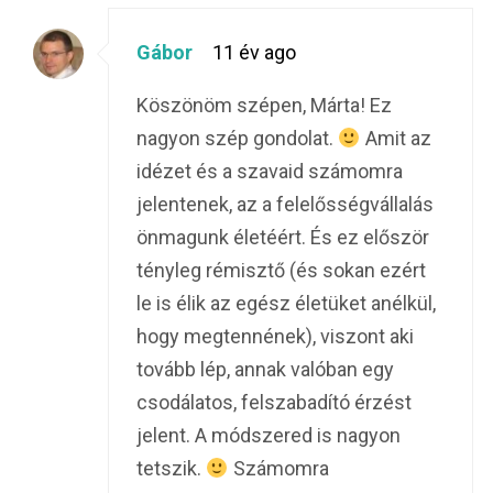
Gábor
11 év ago
Köszönöm szépen, Márta! Ez
nagyon szép gondolat.
Amit az
idézet és a szavaid számomra
jelentenek, az a felelősségvállalás
önmagunk életéért. És ez először
tényleg rémisztő (és sokan ezért
le is élik az egész életüket anélkül,
hogy megtennének), viszont aki
tovább lép, annak valóban egy
csodálatos, felszabadító érzést
jelent. A módszered is nagyon
tetszik.
Számomra