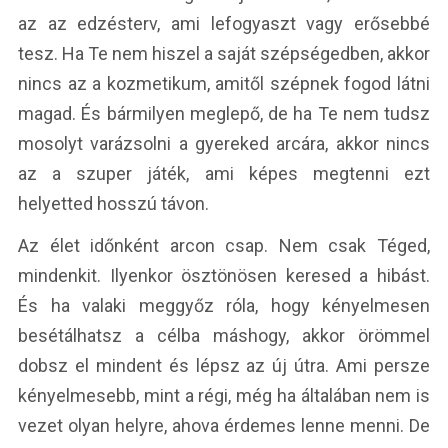
az az edzésterv, ami lefogyaszt vagy erősebbé
tesz. Ha Te nem hiszel a saját szépségedben, akkor
nincs az a kozmetikum, amitől szépnek fogod látni
magad. És bármilyen meglepő, de ha Te nem tudsz
mosolyt varázsolni a gyereked arcára, akkor nincs
az a szuper játék, ami képes megtenni ezt
helyetted hosszú távon.
Az élet időnként arcon csap. Nem csak Téged,
mindenkit. Ilyenkor ösztönösen keresed a hibást.
És ha valaki meggyőz róla, hogy kényelmesen
besétálhatsz a célba máshogy, akkor örömmel
dobsz el mindent és lépsz az új útra. Ami persze
kényelmesebb, mint a régi, még ha általában nem is
vezet olyan helyre, ahova érdemes lenne menni. De