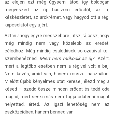
az elején ezt még úgysem látod, így boldogan
megveszed az új hasizom erősítőt, az új
késkészletet, az arckrémet, vagy hagyod ott a régi
kapcsolatot egy újért.
Aztán ahogy egyre messzebbre jutsz, rájössz, hogy
még mindig nem vagy közelebb az eredeti
célodhoz. Még mindig csalódások sorozatával kell
szembenézned.
Miért nem működik az új?
Azért,
mert a legtöbb esetben nem a régivel volt a baj.
Nem kevés, amid van, hanem rosszul használod.
Mielőtt újabb kényelmes utat keresel, élezd meg a
késed – szedd össze minden erődet és tedd oda
magad, mert senki más nem fogja odatenni magát
helyetted, érted. Az igazi lehetőség nem az
eszközeidben, hanem benned van.