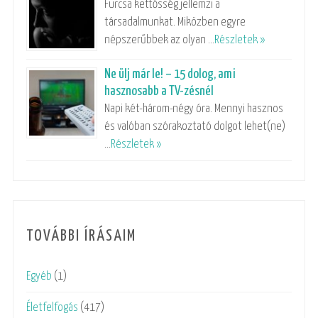
Furcsa kettősség jellemzi a
társadalmunkat. Miközben egyre
népszerűbbek az olyan …
Részletek »
Ne ülj már le! – 15 dolog, ami
hasznosabb a TV-zésnél
Napi két-három-négy óra. Mennyi hasznos
és valóban szórakoztató dolgot lehet(ne)
…
Részletek »
TOVÁBBI ÍRÁSAIM
Egyéb
(1)
Életfelfogás
(417)