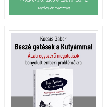
A "Kérem az infókat" gombra kattintással elfogadom az
Adatkezelési tájékoztatót