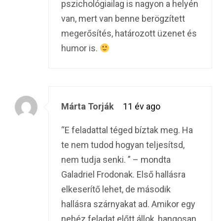
pszichológiailag is nagyon a helyén
van, mert van benne berögzített
megerősítés, határozott üzenet és
humor is.
Márta Torják
11 év ago
“E feladattal téged bíztak meg. Ha
te nem tudod hogyan teljesítsd,
nem tudja senki. ” – mondta
Galadriel Frodonak. Első hallásra
elkeserítő lehet, de második
hallásra szárnyakat ad. Amikor egy
nehéz feladat előtt állok, hangosan