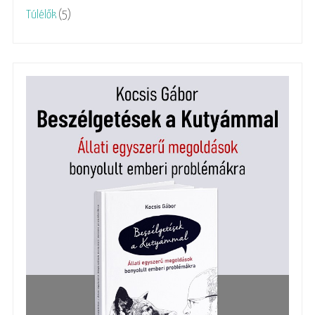
Túlélők
(5)