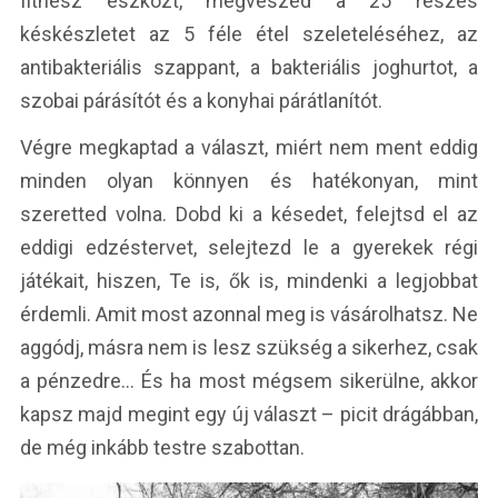
fitnesz eszközt, megveszed a 25 részes
késkészletet az 5 féle étel szeleteléséhez, az
antibakteriális szappant, a bakteriális joghurtot, a
szobai párásítót és a konyhai párátlanítót.
Végre megkaptad a választ, miért nem ment eddig
minden olyan könnyen és hatékonyan, mint
szeretted volna. Dobd ki a késedet, felejtsd el az
eddigi edzéstervet, selejtezd le a gyerekek régi
játékait, hiszen, Te is, ők is, mindenki a legjobbat
érdemli. Amit most azonnal meg is vásárolhatsz. Ne
aggódj, másra nem is lesz szükség a sikerhez, csak
a pénzedre… És ha most mégsem sikerülne, akkor
kapsz majd megint egy új választ – picit drágábban,
de még inkább testre szabottan.