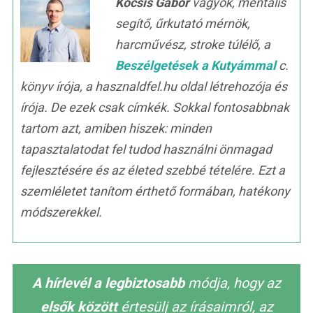
Kocsis Gábor
vagyok, mentális
segítő, űrkutató mérnök,
harcművész, stroke túlélő, a
Beszélgetések a Kutyámmal
c.
könyv írója, a hasznaldfel.hu oldal létrehozója és
írója. De ezek csak címkék. Sokkal fontosabbnak
tartom azt, amiben hiszek: minden
tapasztalatodat fel tudod használni önmagad
fejlesztésére és az életed szebbé tételére. Ezt a
szemléletet tanítom érthető formában, hatékony
módszerekkel.
A hírlevél a legbiztosabb
módja, hogy az
elsők között
értesülj az írásaimról, az