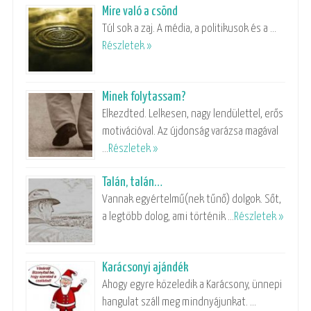
Mire való a csönd
Túl sok a zaj. A média, a politikusok és a …
Részletek »
Minek folytassam?
Elkezdted. Lelkesen, nagy lendülettel, erős
motivációval. Az újdonság varázsa magával
…
Részletek »
Talán, talán…
Vannak egyértelmű(nek tűnő) dolgok. Sőt,
a legtöbb dolog, ami történik …
Részletek »
Karácsonyi ajándék
Ahogy egyre közeledik a Karácsony, ünnepi
hangulat száll meg mindnyájunkat. …