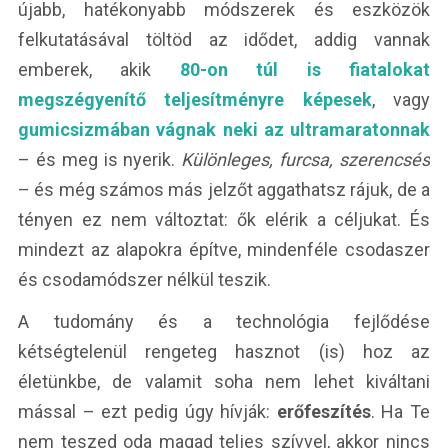
újabb, hatékonyabb módszerek és eszközök
felkutatásával töltöd az idődet, addig vannak
emberek, akik
80-on túl is fiatalokat
megszégyenítő teljesítményre képesek
, vagy
gumicsizmában vágnak neki az ultramaratonnak
– és meg is nyerik.
Különleges, furcsa, szerencsés
– és még számos más jelzőt aggathatsz rájuk, de a
tényen ez nem változtat: ők elérik a céljukat. És
mindezt az alapokra építve, mindenféle csodaszer
és csodamódszer nélkül teszik.
A tudomány és a technológia fejlődése
kétségtelenül rengeteg hasznot (is) hoz az
életünkbe, de valamit soha nem lehet kiváltani
mással – ezt pedig úgy hívják:
erőfeszítés
. Ha Te
nem teszed oda magad teljes szívvel, akkor nincs