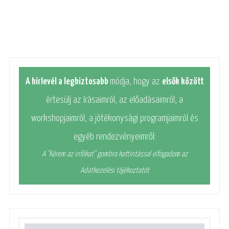
A hírlevél a legbiztosabb
módja, hogy az
elsők között
értesülj az írásaimról, az előadásaimról, a
workshopjaimról, a jótékonysági programjaimról és
egyéb rendezvényeimről:
A "Kérem az infókat" gombra kattintással elfogadom az
Adatkezelési tájékoztatót