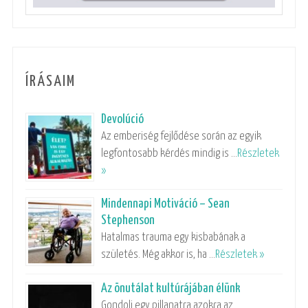
ÍRÁSAIM
Devolúció
Az emberiség fejlődése során az egyik
legfontosabb kérdés mindig is …
Részletek
»
Mindennapi Motiváció – Sean
Stephenson
Hatalmas trauma egy kisbabának a
születés. Még akkor is, ha …
Részletek »
Az önutálat kultúrájában élünk
Gondolj egy pillanatra azokra az