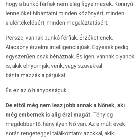
hogy a bunkó férfiak nem elég figyelmesek. Könnyű
lenne őket hibáztatni minden közönyért, minden
alulértékelésért, minden megaláztatásért.
Persze, vannak bunkó férfiak. Érzéketlenek.
Alacsony érzelmi intelligenciájúak. Egyesek pedig
egyszerűen csak bénáznak. És igen, vannak olyanok
is, akik elnyomják, verik, vagy szavakkal
bántalmazzák a párjukat.
És ez az ő hiányosságuk.
De ettől még nem lesz jobb annak a Nőnek, aki
még embernek is alig érzi magát.
Tényleg
megdöbbentő, hány ilyen Nő van. Az elmúlt évek
során rengeteggel találkoztam: azokkal, akik