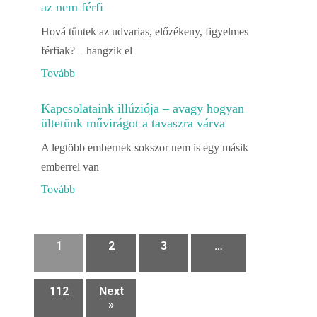
az nem férfi
Hová tűntek az udvarias, előzékeny, figyelmes
férfiak? – hangzik el
Tovább
Kapcsolataink illúziója – avagy hogyan
ültetünk művirágot a tavaszra várva
A legtöbb embernek sokszor nem is egy másik
emberrel van
Tovább
1
2
3
…
112
Next
»