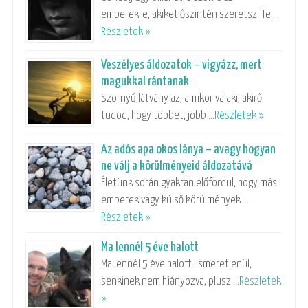
emberekre, akiket őszintén szeretsz. Te …
Részletek »
Veszélyes áldozatok – vigyázz, mert
magukkal rántanak
Szörnyű látvány az, amikor valaki, akiről
tudod, hogy többet, jobb …
Részletek »
Az adós apa okos lánya – avagy hogyan
ne válj a körülményeid áldozatává
Életünk során gyakran előfordul, hogy más
emberek vagy külső körülmények …
Részletek »
Ma lennél 5 éve halott
Ma lennél 5 éve halott. Ismeretlenül,
senkinek nem hiányozva, plusz …
Részletek
»