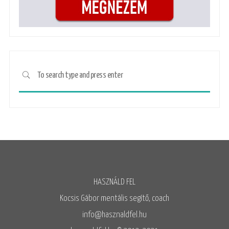
HASZNÁLD FEL
Kocsis Gábor mentális segítő, coach
info@hasznaldfel.hu