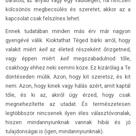
barátod, az anyád vagy egy vadidegen; ha nincsen
kölcsönös megbecsülés és szeretet, akkor az a
kapcsolat csak felszínes lehet.
Ennek tudatában minden más érv már nagyon
gyengévé válik. Kioktathat Téged bárki arról, hogy
valakit miért
kell
az életed részeként őrizgetned,
vagy éppen miért
kell
megszabadulnod tőle,
csakhogy ehhez neki semmi köze. Ez kizárólag a Te
döntéseden múlik. Azon, hogy kit szeretsz, és kit
nem. Azon, hogy kinek vagy hálás azért, amit kaptál
tőle, és ki az, akiről úgy érzed, hogy csak
megnehezítette az utadat. És természetesen
legtöbbször nincsenek ilyen éles választóvonalak,
hiszen mindannyiunknak vannak hibái és jó
tulajdonságai is (igen, mindannyiunknak).