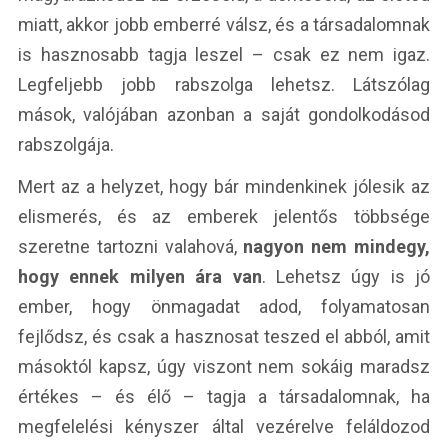
miatt, akkor jobb emberré válsz, és a társadalomnak
is hasznosabb tagja leszel – csak ez nem igaz.
Legfeljebb jobb rabszolga lehetsz. Látszólag
mások, valójában azonban a saját gondolkodásod
rabszolgája.
Mert az a helyzet, hogy bár mindenkinek jólesik az
elismerés, és az emberek jelentős többsége
szeretne tartozni valahová,
nagyon nem mindegy,
hogy ennek milyen ára van
. Lehetsz úgy is jó
ember, hogy önmagadat adod, folyamatosan
fejlődsz, és csak a hasznosat teszed el abból, amit
másoktól kapsz, úgy viszont nem sokáig maradsz
értékes – és élő – tagja a társadalomnak, ha
megfelelési kényszer által vezérelve feláldozod