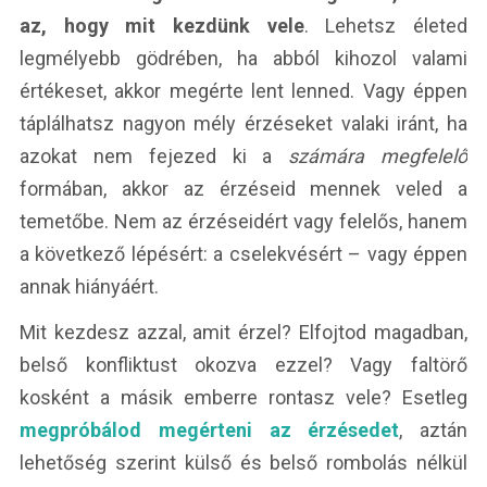
az, hogy mit kezdünk vele
. Lehetsz életed
legmélyebb gödrében, ha abból kihozol valami
értékeset, akkor megérte lent lenned. Vagy éppen
táplálhatsz nagyon mély érzéseket valaki iránt, ha
azokat nem fejezed ki a
számára megfelelő
formában, akkor az érzéseid mennek veled a
temetőbe. Nem az érzéseidért vagy felelős, hanem
a következő lépésért: a cselekvésért – vagy éppen
annak hiányáért.
Mit kezdesz azzal, amit érzel? Elfojtod magadban,
belső konfliktust okozva ezzel? Vagy faltörő
kosként a másik emberre rontasz vele? Esetleg
megpróbálod megérteni az érzésedet
, aztán
lehetőség szerint külső és belső rombolás nélkül