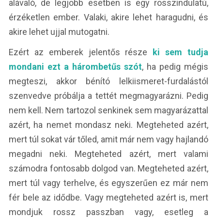
alávaló, de legjobb esetben is egy rosszindulatú,
érzéketlen ember. Valaki, akire lehet haragudni, és
akire lehet ujjal mutogatni.
Ezért az emberek jelentős része
ki sem tudja
mondani ezt a hárombetűs szót
, ha pedig mégis
megteszi, akkor bénító lelkiismeret-furdalástól
szenvedve próbálja a tettét megmagyarázni. Pedig
nem kell. Nem tartozol senkinek sem magyarázattal
azért, ha nemet mondasz neki. Megteheted azért,
mert túl sokat vár tőled, amit már nem vagy hajlandó
megadni neki. Megteheted azért, mert valami
számodra fontosabb dolgod van. Megteheted azért,
mert túl vagy terhelve, és egyszerűen ez már nem
fér bele az idődbe. Vagy megteheted azért is, mert
mondjuk rossz passzban vagy, esetleg a