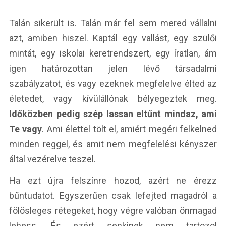
Talán sikerült is. Talán már fel sem mered vállalni
azt, amiben hiszel. Kaptál egy vallást, egy szülői
mintát, egy iskolai keretrendszert, egy íratlan, ám
igen határozottan jelen lévő társadalmi
szabályzatot, és vagy ezeknek megfelelve élted az
életedet, vagy kívülállónak bélyegeztek meg.
Időközben pedig szép lassan eltűnt mindaz, ami
Te vagy
. Ami élettel tölt el, amiért megéri felkelned
minden reggel, és amit nem megfelelési kényszer
által vezérelve teszel.
Ha ezt újra felszínre hozod, azért ne érezz
bűntudatot. Egyszerűen csak lefejted magadról a
fölösleges rétegeket, hogy végre valóban önmagad
lehess. És ezért senkinek nem tartozol