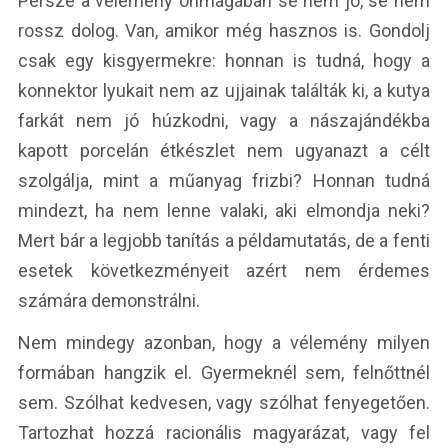
Persze a vélemény önmagában se nem jó, se nem
rossz dolog. Van, amikor még hasznos is. Gondolj
csak egy kisgyermekre: honnan is tudná, hogy a
konnektor lyukait nem az ujjainak találták ki, a kutya
farkát nem jó húzkodni, vagy a nászajándékba
kapott porcelán étkészlet nem ugyanazt a célt
szolgálja, mint a műanyag frizbi? Honnan tudná
mindezt, ha nem lenne valaki, aki elmondja neki?
Mert bár a legjobb tanítás a példamutatás, de a fenti
esetek következményeit azért nem érdemes
számára demonstrálni.
Nem mindegy azonban, hogy a vélemény milyen
formában hangzik el. Gyermeknél sem, felnőttnél
sem. Szólhat kedvesen, vagy szólhat fenyegetően.
Tartozhat hozzá racionális magyarázat, vagy fel