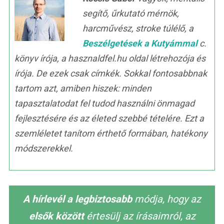
segítő, űrkutató mérnök,
harcművész, stroke túlélő, a
Beszélgetések a Kutyámmal
c.
könyv írója, a hasznaldfel.hu oldal létrehozója és
írója. De ezek csak címkék. Sokkal fontosabbnak
tartom azt, amiben hiszek: minden
tapasztalatodat fel tudod használni önmagad
fejlesztésére és az életed szebbé tételére. Ezt a
szemléletet tanítom érthető formában, hatékony
módszerekkel.
A hírlevél a legbiztosabb
módja, hogy az
elsők között
értesülj az írásaimról, az