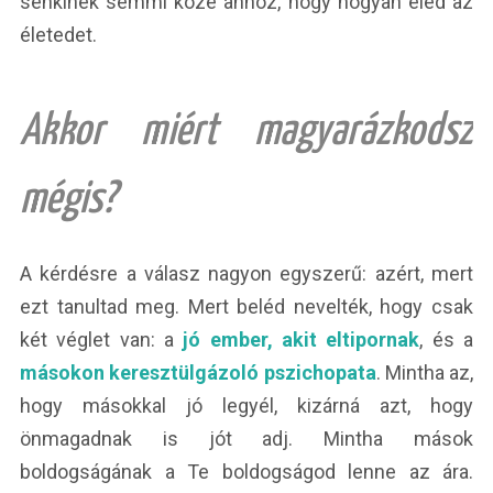
senkinek semmi köze ahhoz, hogy hogyan éled az
életedet.
Akkor miért magyarázkodsz
mégis?
A kérdésre a válasz nagyon egyszerű: azért, mert
ezt tanultad meg. Mert beléd nevelték, hogy csak
két véglet van: a
jó ember, akit eltipornak
, és a
másokon keresztülgázoló pszichopata
. Mintha az,
hogy másokkal jó legyél, kizárná azt, hogy
önmagadnak is jót adj. Mintha mások
boldogságának a Te boldogságod lenne az ára.