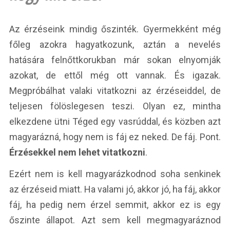
Az érzéseink mindig őszinték. Gyermekként még
főleg azokra hagyatkozunk, aztán a nevelés
hatására felnőttkorukban már sokan elnyomják
azokat, de ettől még ott vannak. És igazak.
Megpróbálhat valaki vitatkozni az érzéseiddel, de
teljesen fölöslegesen teszi. Olyan ez, mintha
elkezdene ütni Téged egy vasrúddal, és közben azt
magyarázná, hogy nem is fáj ez neked. De fáj. Pont.
Érzésekkel nem lehet vitatkozni
.
Ezért nem is kell magyarázkodnod soha senkinek
az érzéseid miatt. Ha valami jó, akkor jó, ha fáj, akkor
fáj, ha pedig nem érzel semmit, akkor ez is egy
őszinte állapot. Azt sem kell megmagyaráznod