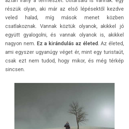
aztán irány a természet. Útitársaid is vannak: egy
részük olyan, aki már az első lépésektől kezdve
veled halad, míg mások menet közben
csatlakoznak. Vannak köztük olyanok, akikkel jó
együtt gyalogolni, és vannak olyanok is, akikkel
nagyon nem.
Ez a kirándulás az életed
. Az életed,
ami egyszer ugyanúgy véget ér, mint egy turistaút,
csak ezt nem tudod, hogy mikor, és még térkép
sincsen.