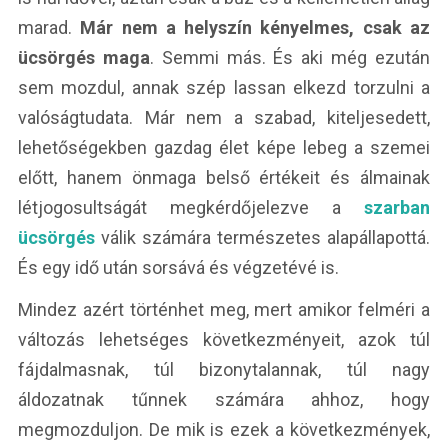
marad.
Már nem a helyszín kényelmes, csak az
ücsörgés maga
. Semmi más. És aki még ezután
sem mozdul, annak szép lassan elkezd torzulni a
valóságtudata. Már nem a szabad, kiteljesedett,
lehetőségekben gazdag élet képe lebeg a szemei
előtt, hanem önmaga belső értékeit és álmainak
létjogosultságát megkérdőjelezve a
szarban
ücsörgés
válik számára természetes alapállapottá.
És egy idő után sorsává és végzetévé is.
Mindez azért történhet meg, mert amikor felméri a
változás lehetséges következményeit, azok túl
fájdalmasnak, túl bizonytalannak, túl nagy
áldozatnak tűnnek számára ahhoz, hogy
megmozduljon. De mik is ezek a következmények,