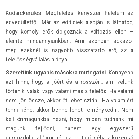
Kudarckerülés. Megfelelési kényszer. Félelem az
egyedülléttől. Már az eddigiek alapján is láthatod,
hogy komoly erők dolgoznak a változás ellen –
eleinte mindannyiunkban. Ami azonban sokszor
még ezeknél is nagyobb visszatartó erő, az a
felelősségvállalás hiánya.
Szeretünk ugyanis másokra mutogatni
. Könnyebb
azt hinni, hogy a jóért és a rosszért, ami velünk
történik, valaki vagy valami más a felelős. Ha valami
nem jön össze, akkor őt lehet szidni. Ha valamiért
tenni kéne, akkor benne lehet reménykedni. Nem
kell önmagunkba nézni, hogy miben tudnánk mi
magunk fejlődni, hanem egy egyszerű
ujjmozdulattal (ami néha a mutató, néha a középső