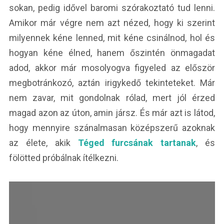
sokan, pedig idővel baromi szórakoztató tud lenni.
Amikor már végre nem azt nézed, hogy ki szerint
milyennek kéne lenned, mit kéne csinálnod, hol és
hogyan kéne élned, hanem őszintén önmagadat
adod, akkor már mosolyogva figyeled az először
megbotránkozó, aztán irigykedő tekinteteket. Már
nem zavar, mit gondolnak rólad, mert jól érzed
magad azon az úton, amin jársz. És már azt is látod,
hogy mennyire szánalmasan középszerű azoknak
az élete, akik
Téged furcsának tartanak
, és
fölötted próbálnak ítélkezni.