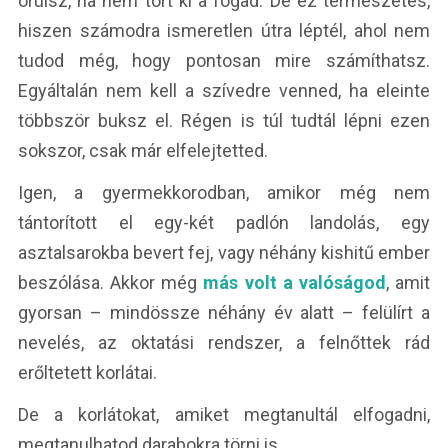
örülsz, ha nem tört ki a fogad. De ez természetes,
hiszen számodra ismeretlen útra léptél, ahol nem
tudod még, hogy pontosan mire számíthatsz.
Egyáltalán nem kell a szívedre venned, ha eleinte
többször buksz el. Régen is túl tudtál lépni ezen
sokszor, csak már elfelejtetted.
Igen, a gyermekkorodban, amikor még nem
tántorított el egy-két padlón landolás, egy
asztalsarokba bevert fej, vagy néhány kishitű ember
beszólása. Akkor még
más volt a valóságod
, amit
gyorsan – mindössze néhány év alatt – felülírt a
nevelés, az oktatási rendszer, a felnőttek rád
erőltetett korlátai.
De a korlátokat, amiket megtanultál elfogadni,
megtanulhatod darabokra törni is.