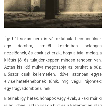
Így hát sokan nem is változtatnak. Lecsücsülnek
egy dombra, amiről kezdetben boldogan
nézelődnek, és csak azt érzik, hogy a talaj meleg, a
kilátás jó, és tulajdonképpen minden rendben van.
Aztán kis idő múlva megcsapja az orrukat a bűz.
Először csak kellemetlen, idővel azonban egyre
elviselhetetlenebbnek tűnik, míg végül rájönnek:
egy trágyadombon ülnek.
Eltelnek így hetek, hónapok vagy évek, a kaki már ki
is hűl idővel, aztán csak a bűz és a kellemetlen állag