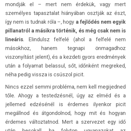
mondják el – mert nem érdekük, vagy mert
személyes tapasztalat hiányában osztják az észt,
így nem is tudnak róla –, hogy
a fejlődés nem egyik
pillanatról a másikra történik, és még csak nem is
lineáris
. Elindulsz felfelé (ahol a felfelé nem
másokhoz, hanem tegnapi önmagadhoz
viszonyítást jelent), és a kezdeti gyors eredmények
után a folyamat belassul, sőt, időnként megreked,
néha pedig vissza is csúszol picit.
Nincs ezzel semmi probléma, nem kell megijedned
tőle. Ahogy a testedzésnél, úgy az elméd és a
jellemed edzésénél is érdemes ilyenkor picit
megállnod és átgondolnod, hogy mit és hogyan
érdemes változtatnod. Mert a szervezet egy idő
után besokall, ha folyton ugyanazokat az