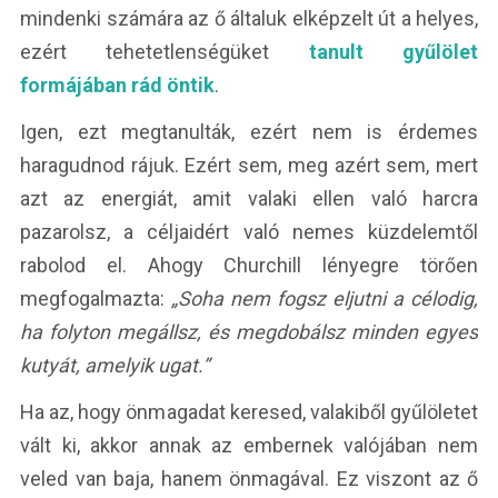
mindenki számára az ő általuk elképzelt út a helyes,
ezért tehetetlenségüket
tanult gyűlölet
formájában rád öntik
.
Igen, ezt megtanulták, ezért nem is érdemes
haragudnod rájuk. Ezért sem, meg azért sem, mert
azt az energiát, amit valaki ellen való harcra
pazarolsz, a céljaidért való nemes küzdelemtől
rabolod el. Ahogy Churchill lényegre törően
megfogalmazta:
„Soha nem fogsz eljutni a célodig,
ha folyton megállsz, és megdobálsz minden egyes
kutyát, amelyik ugat.”
Ha az, hogy önmagadat keresed, valakiből gyűlöletet
vált ki, akkor annak az embernek valójában nem
veled van baja, hanem önmagával. Ez viszont az ő