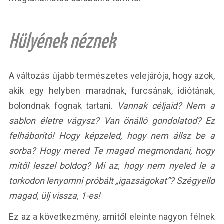
Hülyének néznek
A változás újabb természetes velejárója, hogy azok,
akik egy helyben maradnak, furcsának, idiótának,
bolondnak fognak tartani.
Vannak céljaid? Nem a
sablon életre vágysz? Van önálló gondolatod? Ez
felháborító! Hogy képzeled, hogy nem állsz be a
sorba? Hogy mered Te magad megmondani, hogy
mitől leszel boldog? Mi az, hogy nem nyeled le a
torkodon lenyomni próbált „igazságokat”? Szégyelld
magad, ülj vissza, 1-es!
Ez az a következmény, amitől eleinte nagyon félnek