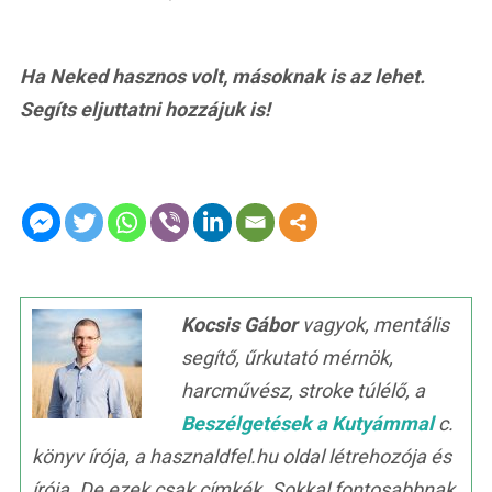
Ha Neked hasznos volt, másoknak is az lehet.
Segíts eljuttatni hozzájuk is!
Kocsis Gábor
vagyok, mentális
segítő, űrkutató mérnök,
harcművész, stroke túlélő, a
Beszélgetések a Kutyámmal
c.
könyv írója, a hasznaldfel.hu oldal létrehozója és
írója. De ezek csak címkék. Sokkal fontosabbnak