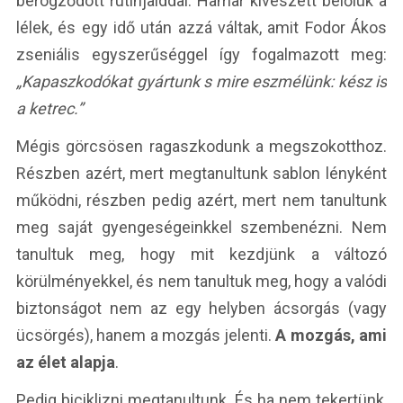
berögződött rutinjaiddal. Hamar kiveszett belőlük a
lélek, és egy idő után azzá váltak, amit Fodor Ákos
zseniális egyszerűséggel így fogalmazott meg:
„Kapaszkodókat gyártunk s mire eszmélünk: kész is
a ketrec.”
Mégis görcsösen ragaszkodunk a megszokotthoz.
Részben azért, mert megtanultunk sablon lényként
működni, részben pedig azért, mert nem tanultunk
meg saját gyengeségeinkkel szembenézni. Nem
tanultuk meg, hogy mit kezdjünk a változó
körülményekkel, és nem tanultuk meg, hogy a valódi
biztonságot nem az egy helyben ácsorgás (vagy
ücsörgés), hanem a mozgás jelenti.
A mozgás, ami
az élet alapja
.
Pedig biciklizni megtanultunk. És ha nem tekertünk,