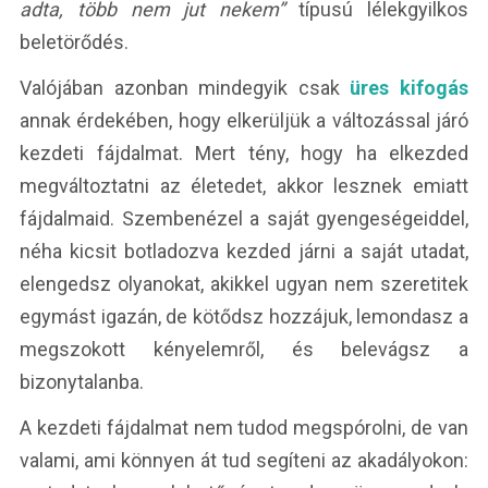
adta, több nem jut nekem”
típusú lélekgyilkos
beletörődés.
Valójában azonban mindegyik csak
üres kifogás
annak érdekében, hogy elkerüljük a változással járó
kezdeti fájdalmat. Mert tény, hogy ha elkezded
megváltoztatni az életedet, akkor lesznek emiatt
fájdalmaid. Szembenézel a saját gyengeségeiddel,
néha kicsit botladozva kezded járni a saját utadat,
elengedsz olyanokat, akikkel ugyan nem szeretitek
egymást igazán, de kötődsz hozzájuk, lemondasz a
megszokott kényelemről, és belevágsz a
bizonytalanba.
A kezdeti fájdalmat nem tudod megspórolni, de van
valami, ami könnyen át tud segíteni az akadályokon: