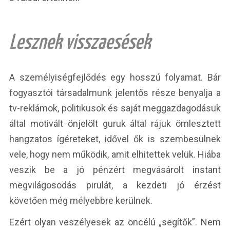
Lesznek visszaesések
A személyiségfejlődés egy hosszú folyamat. Bár
fogyasztói társadalmunk jelentős része benyalja a
tv-reklámok, politikusok és saját meggazdagodásuk
által motivált önjelölt guruk által rájuk ömlesztett
hangzatos ígéreteket, idővel ők is szembesülnek
vele, hogy nem működik, amit elhitettek velük. Hiába
veszik be a jó pénzért megvásárolt instant
megvilágosodás pirulát, a kezdeti jó érzést
követően még mélyebbre kerülnek.
Ezért olyan veszélyesek az öncélú „segítők”. Nem