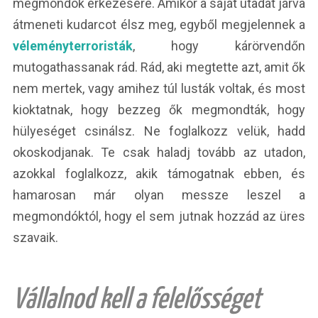
megmondók érkezésére. Amikor a saját utadat járva
átmeneti kudarcot élsz meg, egyből megjelennek a
véleményterroristák
, hogy kárörvendőn
mutogathassanak rád. Rád, aki megtette azt, amit ők
nem mertek, vagy amihez túl lusták voltak, és most
kioktatnak, hogy bezzeg ők megmondták, hogy
hülyeséget csinálsz. Ne foglalkozz velük, hadd
okoskodjanak. Te csak haladj tovább az utadon,
azokkal foglalkozz, akik támogatnak ebben, és
hamarosan már olyan messze leszel a
megmondóktól, hogy el sem jutnak hozzád az üres
szavaik.
Vállalnod kell a felelősséget