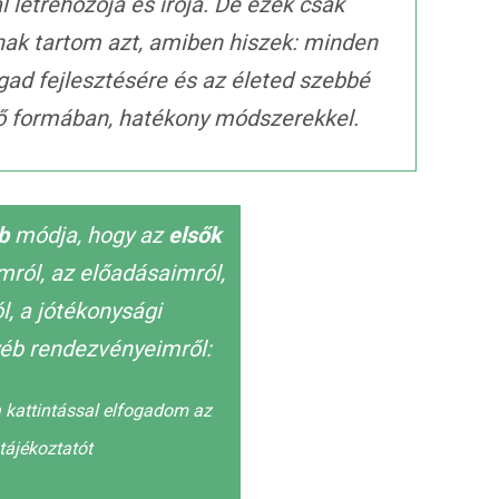
al létrehozója és írója. De ezek csak
nak tartom azt, amiben hiszek: minden
gad fejlesztésére és az életed szebbé
ető formában, hatékony módszerekkel.
bb
módja, hogy az
elsők
imról, az előadásaimról,
, a jótékonysági
éb rendezvényeimről:
 kattintással elfogadom az
tájékoztatót