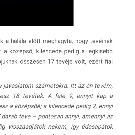
k a halála előtt meghagyta, hogy tevéinek
t a középső, kilencede pedig a legkisebb
pjuknak összesen 17 tevéje volt, ezért fiai
y javaslatom számotokra. Itt az én tevém,
esz 18 tevétek. A fele 9, ennyit kap a
esz a középsőé; a kilencede pedig 2, ennyi
7 darab teve – pontosan annyi, amennyi az
ig visszaadjátok nekem, így édesapátok