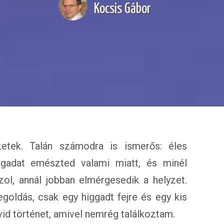
Kocsis Gábor
zetek. Talán számodra is ismerős: éles
magadat emészted valami miatt, és minél
ol, annál jobban elmérgesedik a helyzet.
goldás, csak egy higgadt fejre és egy kis
övid történet, amivel nemrég találkoztam.