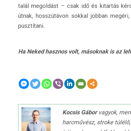
talál megoldást – csak idő és kitartás kér
útnak, hosszútávon sokkal jobban megéri
pusztítani.
Ha Neked hasznos volt, másoknak is az lehet
Kocsis Gábor
vagyok, ment
harcművész, stroke túlélő