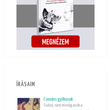
ÍRÁSAIM
Csendes gyilkosok
Tudod, nem mindig azok a