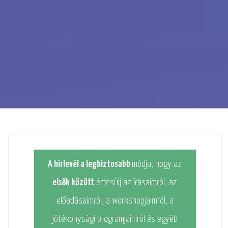
A hírlevél a legbiztosabb
módja, hogy az
elsők között
értesülj az írásaimról, az
előadásaimról, a workshopjaimról, a
jótékonysági programjaimról és egyéb