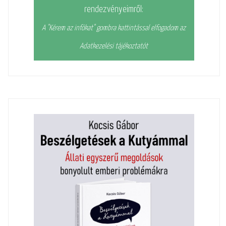
rendezvényeimről:
A "Kérem az infókat" gombra kattintással elfogadom az
Adatkezelési tájékoztatót