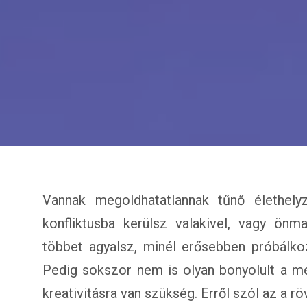
Vannak megoldhatatlannak tűnő élethely
konfliktusba kerülsz valakivel, vagy ön
többet agyalsz, minél erősebben próbálkoz
Pedig sokszor nem is olyan bonyolult a me
kreativitásra van szükség. Erről szól az a r