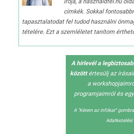
írója, a hasznaldfel.hu old
címkék. Sokkal fontosabb
tapasztalatodat fel tudod használni önma
tételére. Ezt a szemléletet tanítom érth
A hírlevél a legbiztosa
között
értesülj az írása
a workshopjaimról
programjaimról és egy
A "Kérem az infókat" gombra
Adatkezelési 