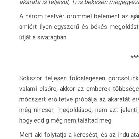
akarata is teljesül, Ti is békésen megegyez
A három testvér örömmel belement az ajánl
amiért ilyen egyszerű és békés megoldást 
útját a sivatagban.
***
Sokszor teljesen fölöslegesen görcsölün
valami elsőre, akkor az emberek többsége v
módszert erőltetve próbálja az akaratát ér
még nincsen megoldásod, nem azt jelenti,
hogy eddig még nem találtad meg.
Mert aki folytatja a keresést, és az indulata