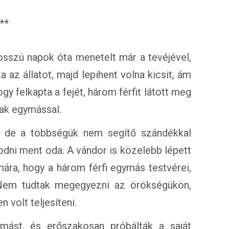
**
osszú napok óta menetelt már a tevéjével,
 az állatot, majd lepihent volna kicsit, ám
gy felkapta a fejét, három férfit látott meg
tak egymással.
, de a többségük nem segítő szándékkal
ni ment oda. A vándor is közelebb lépett
ára, hogy a három férfi egymás testvérei,
 Nem tudtak megegyezni az örökségükön,
 volt teljesíteni.
mást, és erőszakosan próbálták a saját