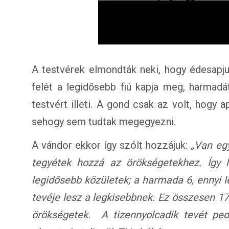
A testvérek elmondták neki, hogy édesapju
felét a legidősebb fiú kapja meg, harmadá
testvért illeti. A gond csak az volt, hogy a
sehogy sem tudtak megegyezni.
A vándor ekkor így szólt hozzájuk:
„Van eg
tegyétek hozzá az örökségetekhez. Így l
legidősebb közületek; a harmada 6, ennyi l
tevéje lesz a legkisebbnek. Ez összesen 1
örökségetek. A tizennyolcadik tevét ped