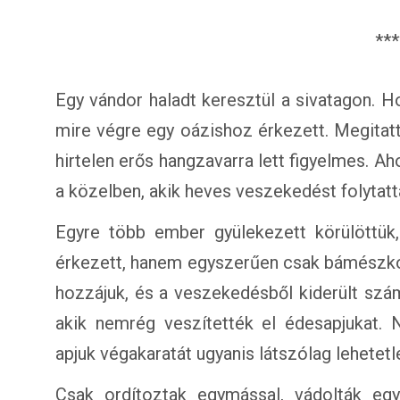
***
Egy vándor haladt keresztül a sivatagon. H
mire végre egy oázishoz érkezett. Megitatta
hirtelen erős hangzavarra lett figyelmes. Aho
a közelben, akik heves veszekedést folytat
Egyre több ember gyülekezett körülöttük
érkezett, hanem egyszerűen csak bámészkod
hozzájuk, és a veszekedésből kiderült szám
akik nemrég veszítették el édesapjukat.
apjuk végakaratát ugyanis látszólag lehetetlen
Csak ordítoztak egymással, vádolták egy