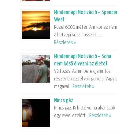
Mindennapi Motiváció – Spencer
West
Közel 6000 méter. Amikor ez nem
a hétvégi séta hosszát, …
Részletek »
Mindennapi Motiváció – Soha
nem késő élvezni az életet
Változás. Az emberek jelentős
részének ezzel van gondja. Vagyis
magával …
Részletek »
Nincs gáz
Nincs gáz. Ki hitte volna akár csak
egy évvel ezelőtt …
Részletek »