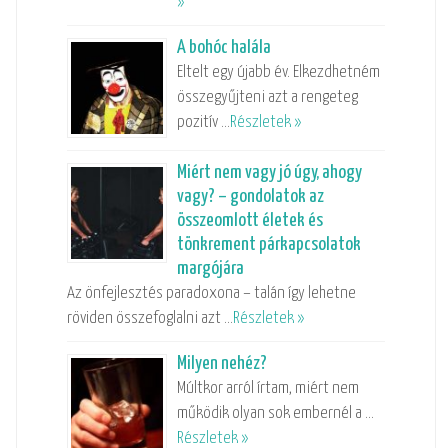
»
A bohóc halála
Eltelt egy újabb év. Elkezdhetném
összegyűjteni azt a rengeteg
pozitív …
Részletek »
Miért nem vagy jó úgy, ahogy
vagy? – gondolatok az
összeomlott életek és
tönkrement párkapcsolatok
margójára
Az önfejlesztés paradoxona – talán így lehetne
röviden összefoglalni azt …
Részletek »
Milyen nehéz?
Múltkor arról írtam, miért nem
működik olyan sok embernél a …
Részletek »