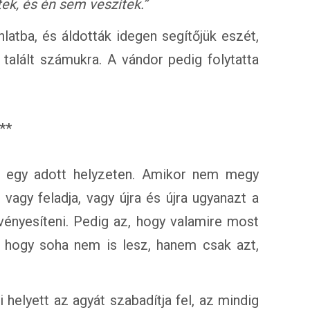
tek, és én sem veszítek.”
atba, és áldották idegen segítőjük eszét,
talált számukra. A vándor pedig folytatta
**
k egy adott helyzeten. Amikor nem megy
agy feladja, vagy újra és újra ugyanazt a
vényesíteni. Pedig az, hogy valamire most
 hogy soha nem is lesz, hanem csak azt,
i helyett az agyát szabadítja fel, az mindig