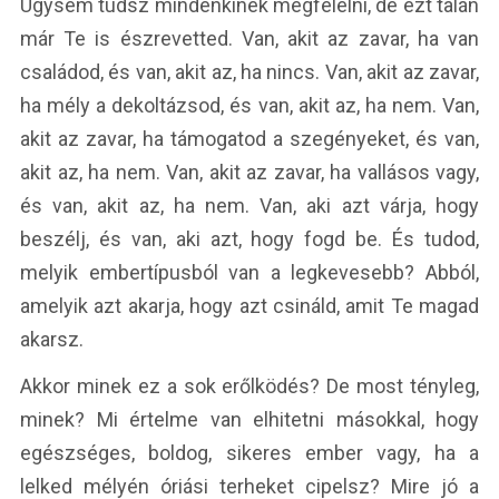
Úgysem tudsz mindenkinek megfelelni, de ezt talán
már Te is észrevetted. Van, akit az zavar, ha van
családod, és van, akit az, ha nincs. Van, akit az zavar,
ha mély a dekoltázsod, és van, akit az, ha nem. Van,
akit az zavar, ha támogatod a szegényeket, és van,
akit az, ha nem. Van, akit az zavar, ha vallásos vagy,
és van, akit az, ha nem. Van, aki azt várja, hogy
beszélj, és van, aki azt, hogy fogd be. És tudod,
melyik embertípusból van a legkevesebb? Abból,
amelyik azt akarja, hogy azt csináld, amit Te magad
akarsz.
Akkor minek ez a sok erőlködés? De most tényleg,
minek? Mi értelme van elhitetni másokkal, hogy
egészséges, boldog, sikeres ember vagy, ha a
lelked mélyén óriási terheket cipelsz? Mire jó a