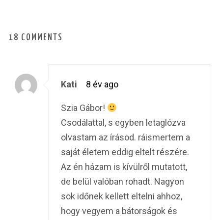
18 COMMENTS
Kati
8 év ago
Szia Gábor!
Csodálattal, s egyben letaglózva
olvastam az írásod. ráismertem a
saját életem eddig eltelt részére.
Az én házam is kívülről mutatott,
de belül valóban rohadt. Nagyon
sok időnek kellett eltelni ahhoz,
hogy vegyem a bátorságok és