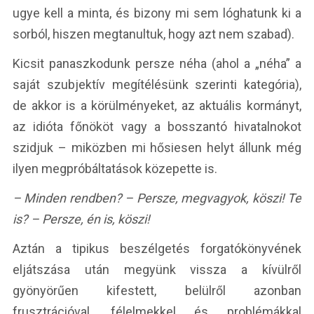
ugye kell a minta, és bizony mi sem lóghatunk ki a
sorból, hiszen megtanultuk, hogy azt nem szabad).
Kicsit panaszkodunk persze néha (ahol a „néha” a
saját szubjektív megítélésünk szerinti kategória),
de akkor is a körülményeket, az aktuális kormányt,
az idióta főnököt vagy a bosszantó hivatalnokot
szidjuk – miközben mi hősiesen helyt állunk még
ilyen megpróbáltatások közepette is.
– Minden rendben? – Persze, megvagyok, köszi! Te
is? – Persze, én is, köszi!
Aztán a tipikus beszélgetés forgatókönyvének
eljátszása után megyünk vissza a kívülről
gyönyörűen kifestett, belülről azonban
frusztrációval, félelmekkel és problémákkal