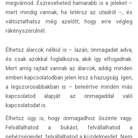
megvárnod. Észreveheted hamarabb is a jeleket –
mert mindig vannak, ha letérsz az utadról –, és
változtathatsz még azelőtt, hogy erre végleg
rákényszerülnél.
Élhetsz álarcok nélkül is – lazán, önmagadat adva,
és csak azokkal foglalkozva, akik így elfogadnak.
Mert amíg rajtad vannak az álarcok, addig minden
emberi kapcsolatodban jelen lesz a hazugság. Igen,
a legszorosabbakban is – beleértve minden más
kapcsolatod alapját: az önmagaddal való
kapcsolatodat is.
Élhetsz úgy is, hogy önmagadhoz őszinte vagy.
Felvállalhatod a bukást, felvállalhatod a
nehézségeidet, felvállalhatod a küzdelmeidet. Nem