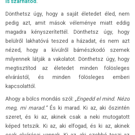
is szarhatod
.
Dönthetsz úgy, hogy a saját életedet éled, nem
pedig azt, amit mások véleménye miatt eddig
magadra kényszerítettél. Dönthetsz úgy, hogy
belülről lakhatóvá teszed a házadat, és nem azt
nézed, hogy a kívülről bámészkodó szemek
milyennek látják a vakolatot. Dönthetsz úgy, hogy
megtisztítod az életedet minden fölösleges
elvárástól, és minden fölösleges emberi
kapcsolattól.
Ahogy a bölcs mondás szól:
„Engedd el mind. Nézd
meg, mi marad.”
És ki marad. Ki az, aki őszintén
szeret, és ki az, akinek csak a neki mutogatott
képed tetszik. Ki az, aki elfogad, és ki az, akinek
csak elvárásai vannak. Ki az, aki szebbé teszi az