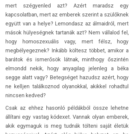
mert szégyenled azt? Azért maradsz egy
kapcsolatban, mert az emberek szerint a szülőknek
együtt van a helye? Lemondasz az álmaidról, mert
mások hülyeségnek tartanák azt? Nem vállalod fel,
hogy homoszexuális vagy, mert félsz, hogy
megbélyegeznek? Inkább költesz többet, amikor a
barátok és ismerősök látnak, minthogy őszintén
elmondd nekik, hogy anyagilag jelenleg a béka
segge alatt vagy? Betegséget hazudsz azért, hogy
ne kelljen találkoznod olyanokkal, akikkel rohadtul
nincsen kedved?
Csak az ehhez hasonló példákból össze lehetne
állítani egy vastag kódexet. Vannak olyan emberek,
akik egymaguk is meg tudnák tölteni saját életük