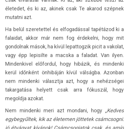
életedet, és ki az, akinek csak Te akarod szépnek
mutatni azt.
Ha belül szeretettel és elfogadással tapétázod ki a
falaidat, akkor már nem fog érdekelni, hogy mit
gondolnak mások, ha kívül lepattogzik picit a vakolat,
vagy épp lepisilte a macska a faladat. Van ilyen.
Mindenkivel előfordul, hogy hibázik, és mindenki
kerül időnként önhibáján kívül válságba. Azonban
nem mindenki választja azt, hogy a nehézségei
takargatása helyett csak arra fókuszál, hogy
megoldja azokat.
Nem mindenki meri azt mondani, hogy
„Kedves
egybegyűltek, kik az életemen jöttetek csámcsogni:
jó étvágyat kívánok! Csámcsogjatok csak, és amíg