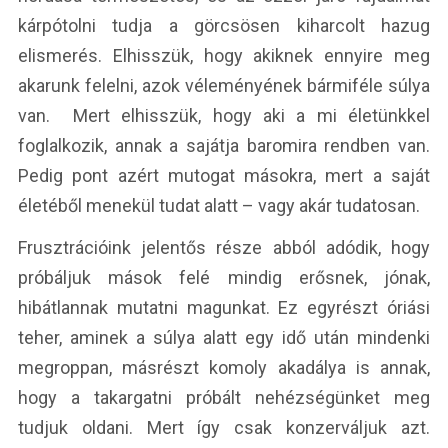
kárpótolni tudja a görcsösen kiharcolt hazug
elismerés. Elhisszük, hogy akiknek ennyire meg
akarunk felelni, azok véleményének bármiféle súlya
van. Mert elhisszük, hogy aki a mi életünkkel
foglalkozik, annak a sajátja baromira rendben van.
Pedig pont azért mutogat másokra, mert a saját
életéből menekül tudat alatt – vagy akár tudatosan.
Frusztrációink jelentős része abból adódik, hogy
próbáljuk mások felé mindig erősnek, jónak,
hibátlannak mutatni magunkat. Ez egyrészt óriási
teher, aminek a súlya alatt egy idő után mindenki
megroppan, másrészt komoly akadálya is annak,
hogy a takargatni próbált nehézségünket meg
tudjuk oldani. Mert így csak konzerváljuk azt.