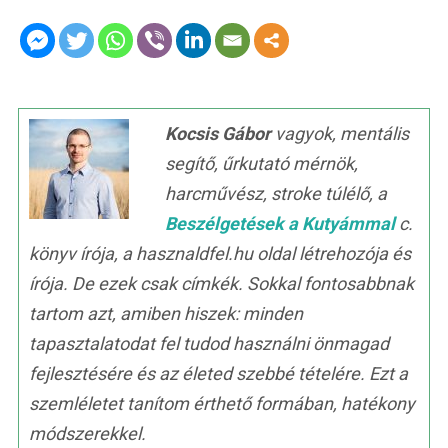
Kocsis Gábor
vagyok, mentális
segítő, űrkutató mérnök,
harcművész, stroke túlélő, a
Beszélgetések a Kutyámmal
c.
könyv írója, a hasznaldfel.hu oldal létrehozója és
írója. De ezek csak címkék. Sokkal fontosabbnak
tartom azt, amiben hiszek: minden
tapasztalatodat fel tudod használni önmagad
fejlesztésére és az életed szebbé tételére. Ezt a
szemléletet tanítom érthető formában, hatékony
módszerekkel.