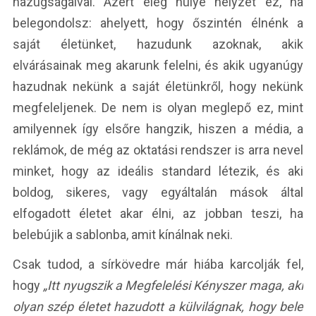
hazugságaival. Azért elég hülye helyzet ez, ha
belegondolsz: ahelyett, hogy őszintén élnénk a
saját életünket, hazudunk azoknak, akik
elvárásainak meg akarunk felelni, és akik ugyanúgy
hazudnak nekünk a saját életünkről, hogy nekünk
megfeleljenek. De nem is olyan meglepő ez, mint
amilyennek így elsőre hangzik, hiszen a média, a
reklámok, de még az oktatási rendszer is arra nevel
minket, hogy az ideális standard létezik, és aki
boldog, sikeres, vagy egyáltalán mások által
elfogadott életet akar élni, az jobban teszi, ha
belebújik a sablonba, amit kínálnak neki.
Csak tudod, a sírkövedre már hiába karcolják fel,
hogy
„Itt nyugszik a Megfelelési Kényszer maga, aki
olyan szép életet hazudott a külvilágnak, hogy bele