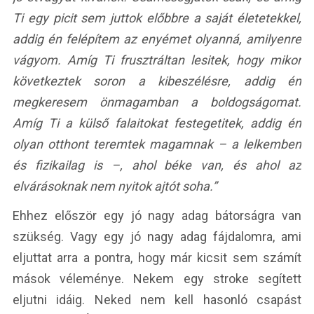
Ti egy picit sem juttok előbbre a saját életetekkel,
addig én felépítem az enyémet olyanná, amilyenre
vágyom. Amíg Ti frusztráltan lesitek, hogy mikor
következtek soron a kibeszélésre, addig én
megkeresem önmagamban a boldogságomat.
Amíg Ti a külső falaitokat festegetitek, addig én
olyan otthont teremtek magamnak – a lelkemben
és fizikailag is –, ahol béke van, és ahol az
elvárásoknak nem nyitok ajtót soha.”
Ehhez először egy jó nagy adag bátorságra van
szükség. Vagy egy jó nagy adag fájdalomra, ami
eljuttat arra a pontra, hogy már kicsit sem számít
mások véleménye. Nekem egy stroke segített
eljutni idáig. Neked nem kell hasonló csapást