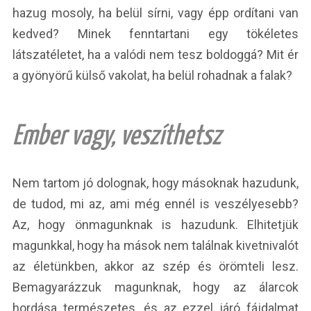
hazug mosoly, ha belül sírni, vagy épp ordítani van
kedved? Minek fenntartani egy tökéletes
látszatéletet, ha a valódi nem tesz boldoggá? Mit ér
a gyönyörű külső vakolat, ha belül rohadnak a falak?
Ember vagy, veszíthetsz
Nem tartom jó dolognak, hogy másoknak hazudunk,
de tudod, mi az, ami még ennél is veszélyesebb?
Az, hogy önmagunknak is hazudunk. Elhitetjük
magunkkal, hogy ha mások nem találnak kivetnivalót
az életünkben, akkor az szép és örömteli lesz.
Bemagyarázzuk magunknak, hogy az álarcok
hordása természetes, és az ezzel járó fájdalmat