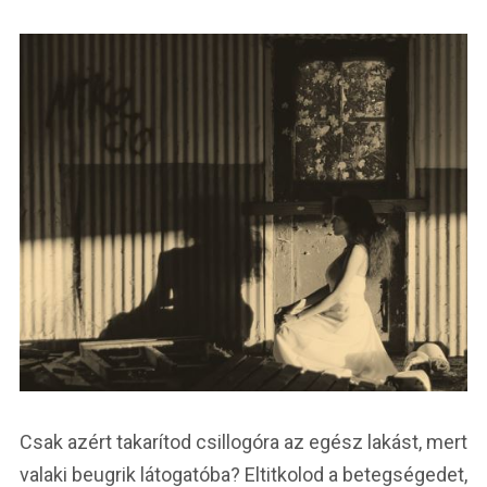
Csak azért takarítod csillogóra az egész lakást, mert
valaki beugrik látogatóba? Eltitkolod a betegségedet,