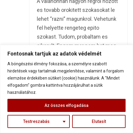
A valahonnan nagyon regrol hozott
es tovabb orokitett szokasokat le
lehet “razni” magunkrol. Vehetunk
fel helyette rengeteg epito
szokast. Tudom, probaltam es
sikerult. Engem mar nem hat meg,
Fontosnak tartjuk az adatok védelmét
hogy mas mit mond, vagy mit tart
jonak. Ezek mar leperegnek rolam.
A böngészési élmény fokozása, a személyre szabott
hirdetések vagy tartalmak megjelenítése, valamint a forgalom
Persze ahany ember olvassa,
elemzése érdekében sütiket (cookie) használunk. A "Mindet
anyifelekeppen ertelmezi.
elfogadom" gombra kattintva hozzájárulhat a sütik
Mindenki vegye ki azt belole, amit
használatához.
jonak lat, vagy hasznositani tud.
Az összes elfogadása
Senkire nincs raeroltetve semmi.
Azt viszont jonak tartom, hogy van
Testreszabás
Elutasít
lehetoseg osszessegeben latni – a