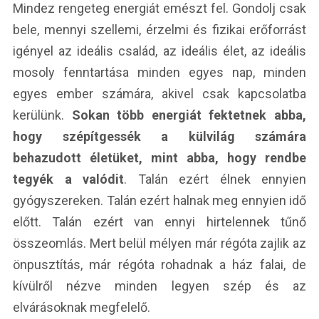
Mindez rengeteg energiát emészt fel. Gondolj csak
bele, mennyi szellemi, érzelmi és fizikai erőforrást
igényel az ideális család, az ideális élet, az ideális
mosoly fenntartása minden egyes nap, minden
egyes ember számára, akivel csak kapcsolatba
kerülünk.
Sokan több energiát fektetnek abba,
hogy szépítgessék a külvilág számára
behazudott életüket, mint abba, hogy rendbe
tegyék a valódit
. Talán ezért élnek ennyien
gyógyszereken. Talán ezért halnak meg ennyien idő
előtt. Talán ezért van ennyi hirtelennek tűnő
összeomlás. Mert belül mélyen már régóta zajlik az
önpusztítás, már régóta rohadnak a ház falai, de
kívülről nézve minden legyen szép és az
elvárásoknak megfelelő.