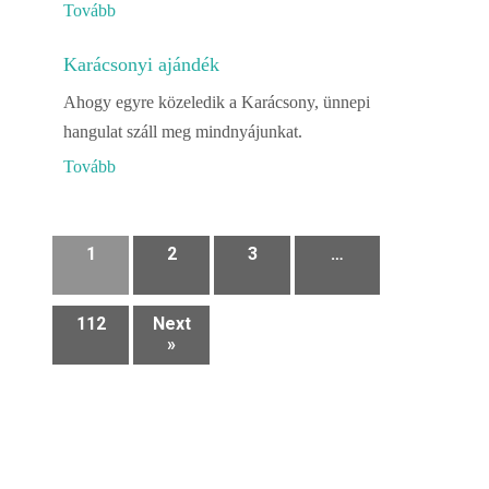
Tovább
Karácsonyi ajándék
Ahogy egyre közeledik a Karácsony, ünnepi
hangulat száll meg mindnyájunkat.
Tovább
1
2
3
…
112
Next
»