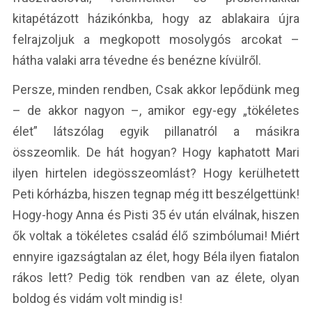
kitapétázott házikónkba, hogy az ablakaira újra
felrajzoljuk a megkopott mosolygós arcokat –
hátha valaki arra tévedne és benézne kívülről.
Persze, minden rendben, Csak akkor lepődünk meg
– de akkor nagyon –, amikor egy-egy „tökéletes
élet” látszólag egyik pillanatról a másikra
összeomlik. De hát hogyan? Hogy kaphatott Mari
ilyen hirtelen idegösszeomlást? Hogy kerülhetett
Peti kórházba, hiszen tegnap még itt beszélgettünk!
Hogy-hogy Anna és Pisti 35 év után elválnak, hiszen
ők voltak a tökéletes család élő szimbólumai! Miért
ennyire igazságtalan az élet, hogy Béla ilyen fiatalon
rákos lett? Pedig tök rendben van az élete, olyan
boldog és vidám volt mindig is!