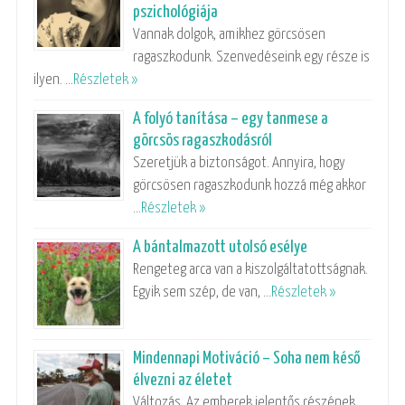
pszichológiája
Vannak dolgok, amikhez görcsösen
ragaszkodunk. Szenvedéseink egy része is
ilyen. …
Részletek »
A folyó tanítása – egy tanmese a
görcsös ragaszkodásról
Szeretjük a biztonságot. Annyira, hogy
görcsösen ragaszkodunk hozzá még akkor
…
Részletek »
A bántalmazott utolsó esélye
Rengeteg arca van a kiszolgáltatottságnak.
Egyik sem szép, de van, …
Részletek »
Mindennapi Motiváció – Soha nem késő
élvezni az életet
Változás. Az emberek jelentős részének