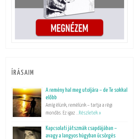
ÍRÁSAIM
A remény hal meg utoljára – de Te sokkal
előbb
Amíg élünk, remélünk – tartja a régi
mondás. Ez igaz …
Részletek »
Kapcsolati játszmák csapdájában –
avagy a langyos húgyban ücsörgés