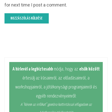
for next time I post a comment.
A hírlevél a legbiztosabb
módja, hogy az
elsők között
értesülj az írásaimról, az előadásaimról, a
workshopjaimról, a jótékonysági programjaimról és
egyéb rendezvényeimről:
A "Kérem az infókat" gombra kattintással elfogadom az