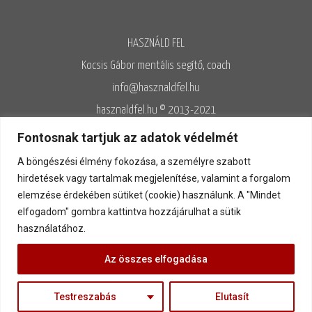
HASZNÁLD FEL
Kocsis Gábor mentális segítő, coach
info@hasznaldfel.hu
hasznaldfel.hu © 2013-2021
Írásaim szerzői jogi védelem alatt állnak, felhasználásuk kizárólag az
Fontosnak tartjuk az adatok védelmét
Adatvédelmi szabályzatnak megfelelően engedélyezett.
A böngészési élmény fokozása, a személyre szabott
Adatvédelem
◊
Adatkezelés
◊
Általános szerződési feltételek
◊
hirdetések vagy tartalmak megjelenítése, valamint a forgalom
elemzése érdekében sütiket (cookie) használunk. A "Mindet
Kapcsolat
elfogadom" gombra kattintva hozzájárulhat a sütik
használatához.
Az összes elfogadása
Testreszabás
Elutasít