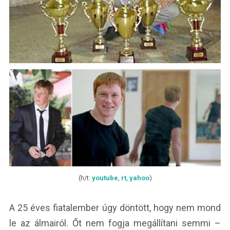
(h/t:
youtube
,
rt
,
yahoo
)
A 25 éves fiatalember úgy döntött, hogy nem mond
le az álmairól. Őt nem fogja megállítani semmi –