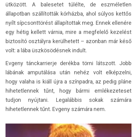
ütközött. A balesetet túlélte, de eszméletlen
állapotban szállították kórházba, ahol súlyos kettős
nyílt sípcsonttörést állapítottak meg. Ennek ellenére
egy hétig kellett várnia, mire a megfelelő kezelést
biztosító osztályra kerülhetett – azonban már késő
volt: a lába üszkösödésnek indult.
Evgeny tánckarrierje derékba törni látszott. Jobb
lábának amputálása után nehéz volt elképzelni,
hogy valaha is kiáll újra a színpadra, az pedig pláne
hihetetlennek tűnt, hogy bármi emlékezeteset
tudjon nyújtani. Legalábbis sokak számára
hihetetlennek tűnt. Evgeny számára nem.