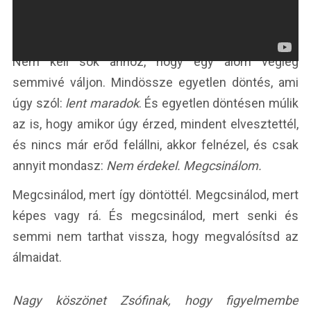
Nem kell sok ahhoz, hogy egy álom végleg
semmivé váljon. Mindössze egyetlen döntés, ami
úgy szól:
lent maradok
. És egyetlen döntésen múlik
az is, hogy amikor úgy érzed, mindent elvesztettél,
és nincs már erőd felállni, akkor felnézel, és csak
annyit mondasz:
Nem érdekel. Megcsinálom.
Megcsinálod, mert így döntöttél. Megcsinálod, mert
képes vagy rá. És megcsinálod, mert senki és
semmi nem tarthat vissza, hogy megvalósítsd az
álmaidat.
Nagy köszönet Zsófinak, hogy figyelmembe