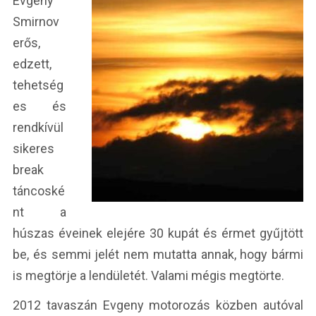
Evgeny
Smirnov
erős,
edzett,
tehetség
es és
rendkívül
sikeres
break
táncoské
nt a
húszas éveinek elejére 30 kupát és érmet gyűjtött
be, és semmi jelét nem mutatta annak, hogy bármi
is megtörje a lendületét. Valami mégis megtörte.
2012 tavaszán Evgeny motorozás közben autóval