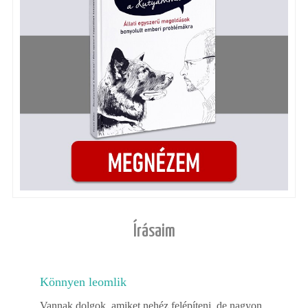
Írásaim
Könnyen leomlik
Vannak dolgok, amiket nehéz felépíteni, de nagyon