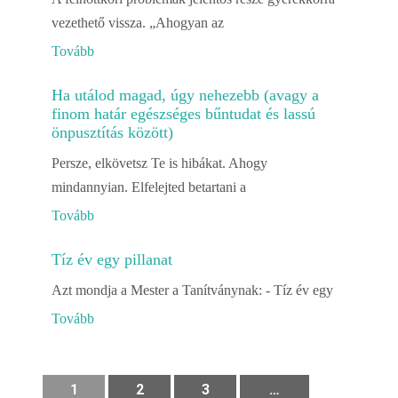
vezethető vissza. „Ahogyan az
Tovább
Ha utálod magad, úgy nehezebb (avagy a
finom határ egészséges bűntudat és lassú
önpusztítás között)
Persze, elkövetsz Te is hibákat. Ahogy
mindannyian. Elfelejted betartani a
Tovább
Tíz év egy pillanat
Azt mondja a Mester a Tanítványnak: - Tíz év egy
Tovább
1
2
3
…