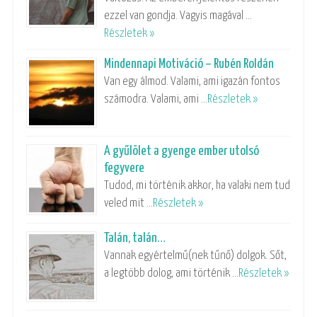
ezzel van gondja. Vagyis magával …
Részletek »
Mindennapi Motiváció – Rubén Roldán
Van egy álmod. Valami, ami igazán fontos
számodra. Valami, ami …
Részletek »
A gyűlölet a gyenge ember utolsó
fegyvere
Tudod, mi történik akkor, ha valaki nem tud
veled mit …
Részletek »
Talán, talán…
Vannak egyértelmű(nek tűnő) dolgok. Sőt,
a legtöbb dolog, ami történik …
Részletek »