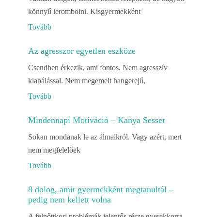
könnyű lerombolni. Kisgyermekként
Tovább
Az agresszor egyetlen eszköze
Csendben érkezik, ami fontos. Nem agresszív
kiabálással. Nem megemelt hangerejű,
Tovább
Mindennapi Motiváció – Kanya Sesser
Sokan mondanak le az álmaikról. Vagy azért, mert
nem megfelelőek
Tovább
8 dolog, amit gyermekként megtanultál –
pedig nem kellett volna
A felnőttkori problémák jelentős része gyerekkorra