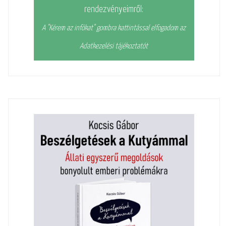
rendezvényeimről:
A "Kérem az infókat" gombra kattintással elfogadom az
Adatkezelési tájékoztatót