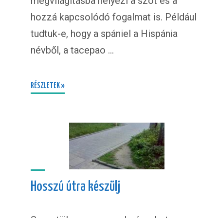
megvilágításba helyezi a szót és a
hozzá kapcsolódó fogalmat is. Például
tudtuk-e, hogy a spániel a Hispánia
névből, a tacepao …
RÉSZLETEK »
Hosszú útra készülj