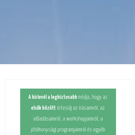
A hírlevél a legbiztosabb
módja, hogy az
elsők között
értesülj az írásaimról, az
előadásaimról, a workshopjaimról, a
jótékonysági programjaimról és egyéb