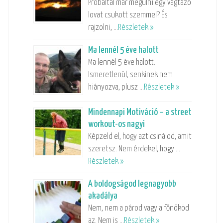
Próbáltál már megülni egy vágtázó
lovat csukott szemmel? És
rajzolni, …
Részletek »
Ma lennél 5 éve halott
Ma lennél 5 éve halott.
Ismeretlenül, senkinek nem
hiányozva, plusz …
Részletek »
Mindennapi Motiváció – a street
workout-os nagyi
Képzeld el, hogy azt csinálod, amit
szeretsz. Nem érdekel, hogy …
Részletek »
A boldogságod legnagyobb
akadálya
Nem, nem a párod vagy a főnököd
az. Nem is …
Részletek »