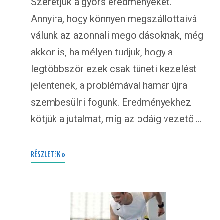
Szeretjük a gyors eredményeket.
Annyira, hogy könnyen megszállottaivá
válunk az azonnali megoldásoknak, még
akkor is, ha mélyen tudjuk, hogy a
legtöbbször ezek csak tüneti kezelést
jelentenek, a problémával hamar újra
szembesülni fogunk. Eredményekhez
kötjük a jutalmat, míg az odáig vezető …
RÉSZLETEK »