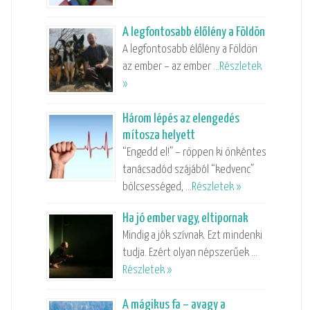
A legfontosabb élőlény a Földön
A legfontosabb élőlény a Földön
az ember – az ember …
Részletek
»
Három lépés az elengedés
mítosza helyett
“Engedd el!” – röppen ki önkéntes
tanácsadód szájából “kedvenc”
bölcsességed, …
Részletek »
Ha jó ember vagy, eltipornak
Mindig a jók szívnak. Ezt mindenki
tudja. Ezért olyan népszerűek …
Részletek »
A mágikus fa – avagy a