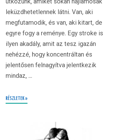
ütközünk, amiket sokan hajlamosak
leküzdhetetlennek látni. Van, aki
megfutamodik, és van, aki kitart, de
egyre fogy a reménye. Egy stroke is
ilyen akadály, amit az tesz igazán
nehézzé, hogy koncentráltan és
jelentősen felnagyítva jelentkezik
mindaz, …
RÉSZLETEK »