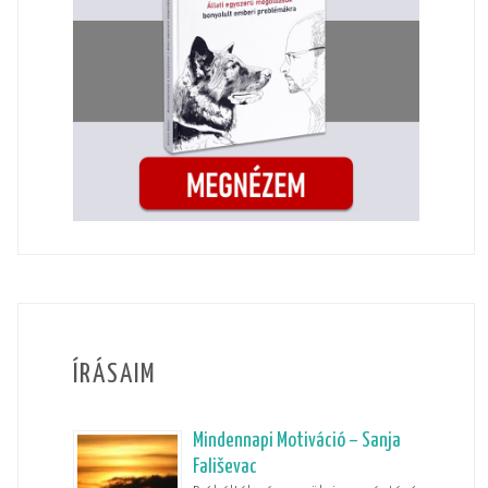
ÍRÁSAIM
Mindennapi Motiváció – Sanja
Fališevac