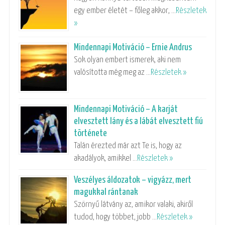
egy ember életét – főleg akkor, …
Részletek
»
Mindennapi Motiváció – Ernie Andrus
Sok olyan embert ismerek, aki nem
valósította még meg az …
Részletek »
Mindennapi Motiváció – A karját
elvesztett lány és a lábát elvesztett fiú
története
Talán érezted már azt Te is, hogy az
akadályok, amikkel …
Részletek »
Veszélyes áldozatok – vigyázz, mert
magukkal rántanak
Szörnyű látvány az, amikor valaki, akiről
tudod, hogy többet, jobb …
Részletek »