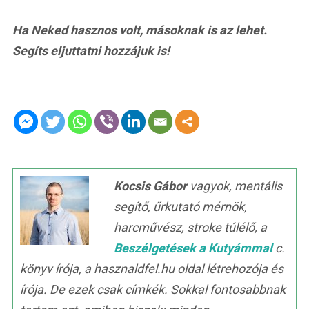
Ha Neked hasznos volt, másoknak is az lehet.
Segíts eljuttatni hozzájuk is!
Kocsis Gábor
vagyok, mentális
segítő, űrkutató mérnök,
harcművész, stroke túlélő, a
Beszélgetések a Kutyámmal
c.
könyv írója, a hasznaldfel.hu oldal létrehozója és
írója. De ezek csak címkék. Sokkal fontosabbnak