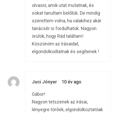
olvasni, amik utat mutatnak, és
sokat tanultam belőlük. De mindig
szerettem volna, ha valakihez akár
tanácsér is fordulhatok. Nagyon
örülök, hogy Rád találtam!
Köszönöm az írásaidat,
elgondolkodtatnak és segítenek !
Juci Jónyer
10 év ago
Gábor!
Nagyon tetszenek az írásai,
lényegre törőek, elgondolkoztatóak