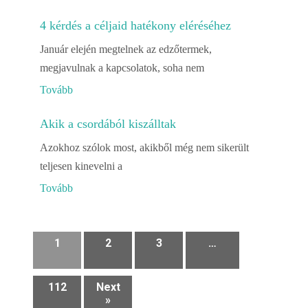
4 kérdés a céljaid hatékony eléréséhez
Január elején megtelnek az edzőtermek,
megjavulnak a kapcsolatok, soha nem
Tovább
Akik a csordából kiszálltak
Azokhoz szólok most, akikből még nem sikerült
teljesen kinevelni a
Tovább
1
2
3
…
112
Next
»