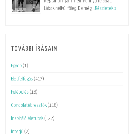
Megtanulni járni nem könnyű feladat.
Lábak nélkül főleg. De még …
Részletek »
TOVÁBBI ÍRÁSAIM
Egyéb
(1)
Életfelfogás
(417)
Felépülés
(18)
Gondolatébresztők
(118)
Inspiráló életutak
(122)
Interjú
(2)