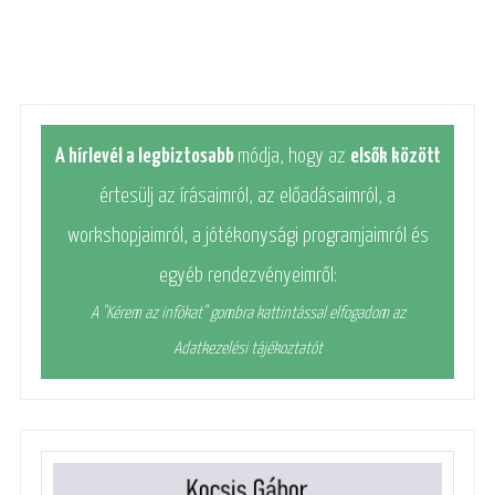
A hírlevél a legbiztosabb
módja, hogy az
elsők között
értesülj az írásaimról, az előadásaimról, a
workshopjaimról, a jótékonysági programjaimról és
egyéb rendezvényeimről:
A "Kérem az infókat" gombra kattintással elfogadom az
Adatkezelési tájékoztatót