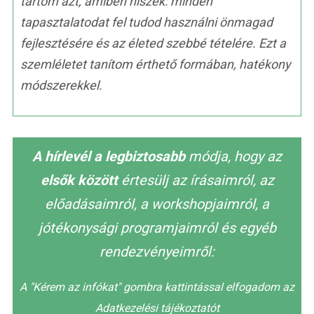
tartom azt, amiben hiszek: minden
tapasztalatodat fel tudod használni önmagad
fejlesztésére és az életed szebbé tételére. Ezt a
szemléletet tanítom érthető formában, hatékony
módszerekkel.
A hírlevél a legbiztosabb
módja, hogy az
elsők között
értesülj az írásaimról, az
előadásaimról, a workshopjaimról, a
jótékonysági programjaimról és egyéb
rendezvényeimről:
A "Kérem az infókat" gombra kattintással elfogadom az
Adatkezelési tájékoztatót