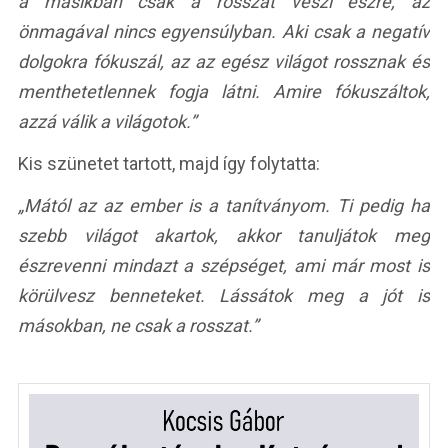
a másikban csak a rosszat veszi észre, az
önmagával nincs egyensúlyban. Aki csak a negatív
dolgokra fókuszál, az az egész világot rossznak és
menthetetlennek fogja látni. Amire fókuszáltok,
azzá válik a világotok.”
Kis szünetet tartott, majd így folytatta:
„Mától az az ember is a tanítványom. Ti pedig ha
szebb világot akartok, akkor tanuljátok meg
észrevenni mindazt a szépséget, ami már most is
körülvesz benneteket. Lássátok meg a jót is
másokban, ne csak a rosszat.”