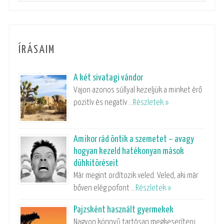
ÍRÁSAIM
A két sivatagi vándor
Vajon azonos súllyal kezeljük a minket érő
pozitív és negatív …
Részletek »
Amikor rád öntik a szemetet – avagy
hogyan kezeld hatékonyan mások
dühkitöréseit
Már megint ordítozik veled. Veled, aki már
bőven elég pofont …
Részletek »
Pajzsként használt gyermekek
Nagyon könnyű tartósan megkeseríteni