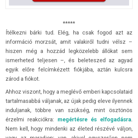
*****
Ítélkezni bárki tud. Elég, ha csak fogod azt az
információ morzsát, amit valakiről tudni vélsz –
hiszen még a hozzád legközelebb állókat sem
ismerheted teljesen –, és beleteszed az agyad
egyik előre felcímkézett fiókjába, aztán kulcsra
zárod a fiókot.
Ahhoz viszont, hogy a meglévő emberi kapcsolataid
tartalmasabbá váljanak, az újak pedig eleve ilyennek
induljanak, többre van szükség, mint ösztönös
érzelmi reakciókra:
megértésre és elfogadásra
.
Nem kell, hogy mindenki az életed részévé váljon,
vagy az maradjon; van, akivel egyszerűen nem