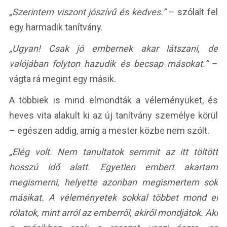
„Szerintem viszont jószívű és kedves.”
– szólalt fel
egy harmadik tanítvány.
„Ugyan! Csak jó embernek akar látszani, de
valójában folyton hazudik és becsap másokat.”
–
vágta rá megint egy másik.
A többiek is mind elmondták a véleményüket, és
heves vita alakult ki az új tanítvány személye körül
– egészen addig, amíg a mester közbe nem szólt.
„Elég volt. Nem tanultatok semmit az itt töltött
hosszú idő alatt. Egyetlen embert akartam
megismerni, helyette azonban megismertem sok
másikat. A véleményetek sokkal többet mond el
rólatok, mint arról az emberről, akiről mondjátok. Aki