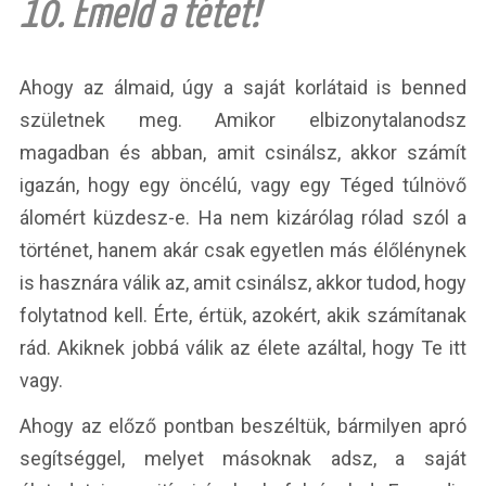
10. Emeld a tétet!
Ahogy az álmaid, úgy a saját korlátaid is benned
születnek meg. Amikor elbizonytalanodsz
magadban és abban, amit csinálsz, akkor számít
igazán, hogy egy öncélú, vagy egy Téged túlnövő
álomért küzdesz-e. Ha nem kizárólag rólad szól a
történet, hanem akár csak egyetlen más élőlénynek
is hasznára válik az, amit csinálsz, akkor tudod, hogy
folytatnod kell. Érte, értük, azokért, akik számítanak
rád. Akiknek jobbá válik az élete azáltal, hogy Te itt
vagy.
Ahogy az előző pontban beszéltük, bármilyen apró
segítséggel, melyet másoknak adsz, a saját