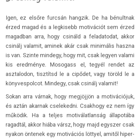
Igen, ez elsőre furcsán hangzik. De ha bénultnak
érzed magad és a legkisebb motivációt sem érzed
magadban arra, hogy csináld a feladatodat, akkor
csinálj valamit, aminek akár csak minimális haszna
is van. Szinte mindegy, hogy mit, csak legyen valami
kis eredménye. Mosogass el, tegyél rendet az
asztalodon, tisztítsd le a cipődet, vagy töröld le a
könyvespolcot. Mindegy, csak csinálj valamit!
Sokan arra várnak, hogy megjöjjön a motivációjuk,
és aztán akarnak cselekedni. Csakhogy ez nem így
működik. Ha a teljes motiválatlanság állapotába
ragadtál, akkor hiába vársz, hogy majd egyszer csak
nyakon öntenek egy motivációs löttyel, amitől hiper-