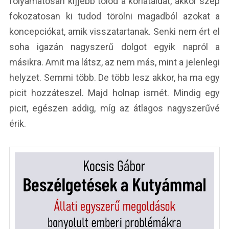
folyamatosan kijjebb tolod a korlátaidat, akkor szép
fokozatosan ki tudod törölni magadból azokat a
koncepciókat, amik visszatartanak. Senki nem ért el
soha igazán nagyszerű dolgot egyik napról a
másikra. Amit ma látsz, az nem más, mint a jelenlegi
helyzet. Semmi több. De több lesz akkor, ha ma egy
picit hozzáteszel. Majd holnap ismét. Mindig egy
picit, egészen addig, míg az átlagos nagyszerűvé
érik.