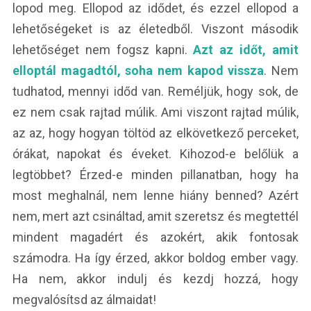
lopod meg. Ellopod az idődet, és ezzel ellopod a
lehetőségeket is az életedből. Viszont második
lehetőséget nem fogsz kapni.
Azt az időt, amit
elloptál magadtól, soha nem kapod vissza
. Nem
tudhatod, mennyi időd van. Reméljük, hogy sok, de
ez nem csak rajtad múlik. Ami viszont rajtad múlik,
az az, hogy hogyan töltöd az elkövetkező perceket,
órákat, napokat és éveket. Kihozod-e belőlük a
legtöbbet? Érzed-e minden pillanatban, hogy ha
most meghalnál, nem lenne hiány benned? Azért
nem, mert azt csináltad, amit szeretsz és megtettél
mindent magadért és azokért, akik fontosak
számodra. Ha így érzed, akkor boldog ember vagy.
Ha nem, akkor indulj és kezdj hozzá, hogy
megvalósítsd az álmaidat!