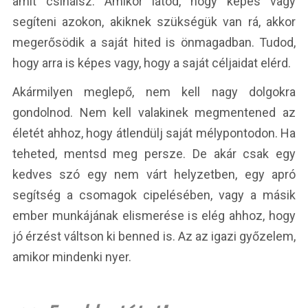
amit csinálsz. Amikor látod, hogy képes vagy
segíteni azokon, akiknek szükségük van rá, akkor
megerősödik a saját hited is önmagadban. Tudod,
hogy arra is képes vagy, hogy a saját céljaidat elérd.
Akármilyen meglepő, nem kell nagy dolgokra
gondolnod. Nem kell valakinek megmentened az
életét ahhoz, hogy átlendülj saját mélypontodon. Ha
teheted, mentsd meg persze. De akár csak egy
kedves szó egy nem várt helyzetben, egy apró
segítség a csomagok cipelésében, vagy a másik
ember munkájának elismerése is elég ahhoz, hogy
jó érzést váltson ki benned is. Az az igazi győzelem,
amikor mindenki nyer.