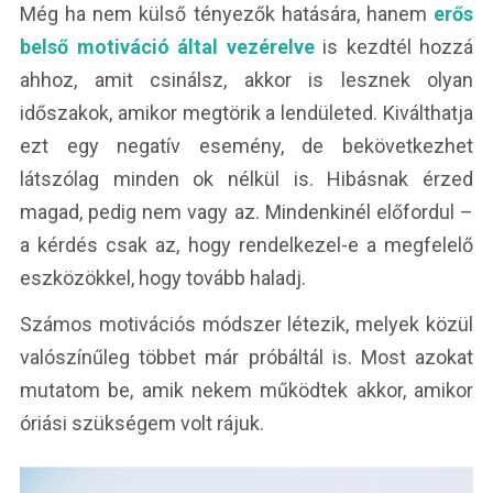
Még ha nem külső tényezők hatására, hanem
erős
belső motiváció által vezérelve
is kezdtél hozzá
ahhoz, amit csinálsz, akkor is lesznek olyan
időszakok, amikor megtörik a lendületed. Kiválthatja
ezt egy negatív esemény, de bekövetkezhet
látszólag minden ok nélkül is. Hibásnak érzed
magad, pedig nem vagy az. Mindenkinél előfordul –
a kérdés csak az, hogy rendelkezel-e a megfelelő
eszközökkel, hogy tovább haladj.
Számos motivációs módszer létezik, melyek közül
valószínűleg többet már próbáltál is. Most azokat
mutatom be, amik nekem működtek akkor, amikor
óriási szükségem volt rájuk.