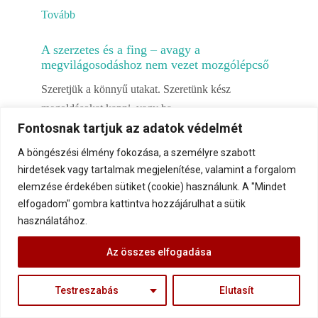
Tovább
A szerzetes és a fing – avagy a
megvilágosodáshoz nem vezet mozgólépcső
Szeretjük a könnyű utakat. Szeretünk kész
megoldásokat kapni, vagy ha
Fontosnak tartjuk az adatok védelmét
Tovább
A böngészési élmény fokozása, a személyre szabott
hirdetések vagy tartalmak megjelenítése, valamint a forgalom
elemzése érdekében sütiket (cookie) használunk. A "Mindet
1
2
3
…
elfogadom" gombra kattintva hozzájárulhat a sütik
használatához.
112
Next
»
Az összes elfogadása
Testreszabás
Elutasít