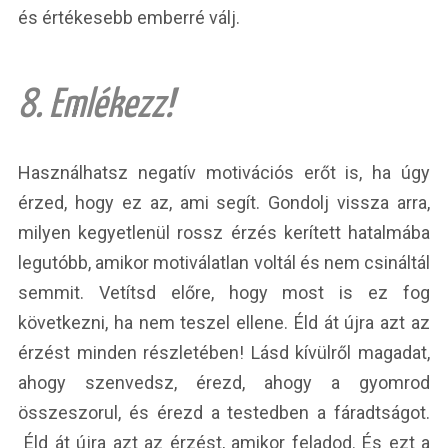
és értékesebb emberré válj.
8. Emlékezz!
Használhatsz negatív motivációs erőt is, ha úgy
érzed, hogy ez az, ami segít. Gondolj vissza arra,
milyen kegyetlenül rossz érzés kerített hatalmába
legutóbb, amikor motiválatlan voltál és nem csináltál
semmit. Vetítsd előre, hogy most is ez fog
következni, ha nem teszel ellene. Éld át újra azt az
érzést minden részletében! Lásd kívülről magadat,
ahogy szenvedsz, érezd, ahogy a gyomrod
összeszorul, és érezd a testedben a fáradtságot.
Éld át újra azt az érzést, amikor feladod. És ezt a