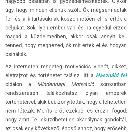
nagyobb csatában is győzedelmeskedtek. Olykor
úgy, hogy minden ellenük szólt. Ők mégsem adták
fel, és a kitartásuknak köszönhetően el is érték a
céljukat. Sok ilyen ember van, és ha egyedül érzed
magad a küzdelmedben, akkor csak annyit kell
tenned, hogy megnézed, ők mit értek el és hogyan
csinálták.
Az interneten rengeteg motivációs videót, cikket,
életrajzot és történetet találsz. Itt a
Használd fel
oldalon a
Mindennapi Motiváció
sorozatban
rendszeresen találkozhatsz olyan emberek
történeteivel, akik bebizonyították, hogy a lehetetlen
nem létezik. Meríts erőt ezekből és érezni fogod,
hogy amit Te leküzdhetetlen akadálynak gondoltál,
az csak egy következő lépcső ahhoz, hogy erősebb