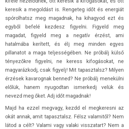
kifelé nézelődnek, ott keresik a kifogásokat, és ott
keresik a megoldást is. Rengeteg időt és energiát
spórolhatsz meg magadnak, ha kihagyod ezt és
egyből befelé kezdesz figyelni. Figyeld meg
magadat, figyeld meg a negatív érzést, ami
hatalmába kerített, és élj meg minden egyes
pillanatot a maga teljességében. Ne próbálj külső
tényezőkre figyelni, ne keress kifogásokat, ne
magyarázkodj, csak figyelj! Mit tapasztalsz? Milyen
érzések kavarognak benned? Ne próbálj menekülni
előlük, hanem nyugodtan ismerkedj velük és
nevezd meg őket. Adj időt magadnak!
Majd ha ezzel megvagy, kezdd el megkeresni az
okát annak, amit tapasztalsz. Félsz valamitől? Nem
látod a célt? Valami vagy valaki visszatart? Nem a