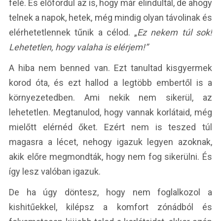
felé. És előfordul az is, hogy már elindultál, de ahogy
telnek a napok, hetek, még mindig olyan távolinak és
elérhetetlennek tűnik a célod. „
Ez nekem túl sok!
Lehetetlen, hogy valaha is elérjem!”
A hiba nem benned van. Ezt tanultad kisgyermek
korod óta, és ezt hallod a legtöbb embertől is a
környezetedben. Ami nekik nem sikerül, az
lehetetlen. Megtanulod, hogy vannak korlátaid, még
mielőtt elérnéd őket. Ezért nem is teszed túl
magasra a lécet, nehogy igazuk legyen azoknak,
akik előre megmondták, hogy nem fog sikerülni. És
így lesz valóban igazuk.
De ha úgy döntesz, hogy nem foglalkozol a
kishitűekkel, kilépsz a komfort zónádból és