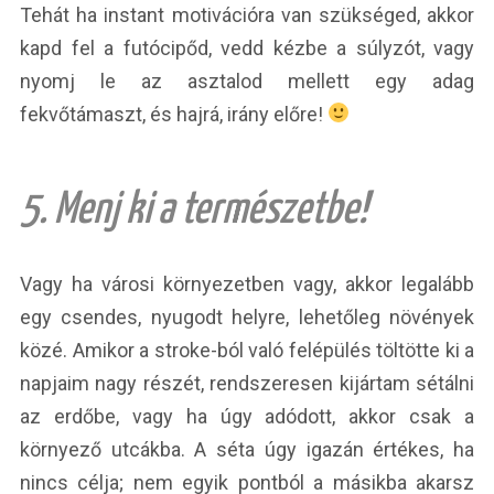
Tehát ha instant motivációra van szükséged, akkor
kapd fel a futócipőd, vedd kézbe a súlyzót, vagy
nyomj le az asztalod mellett egy adag
fekvőtámaszt, és hajrá, irány előre!
5. Menj ki a természetbe!
Vagy ha városi környezetben vagy, akkor legalább
egy csendes, nyugodt helyre, lehetőleg növények
közé. Amikor a stroke-ból való felépülés töltötte ki a
napjaim nagy részét, rendszeresen kijártam sétálni
az erdőbe, vagy ha úgy adódott, akkor csak a
környező utcákba. A séta úgy igazán értékes, ha
nincs célja; nem egyik pontból a másikba akarsz