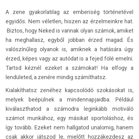
A zene gyakorlatilag az emberiség történetével
egyidős. Nem véletlen, hiszen az érzelmeinkre hat.
Biztos, hogy Neked is vannak olyan számok, amiket
ha meghallasz, egyből jobban érzed magad. És
valószínűleg olyanok is, amiknek a hatására úgy
érzed, képes vagy az autódat is a fejed fölé emelni.
Tartsd kéznél ezeket a számokat! Ha elfogy a
lendületed, a zenére mindig számíthatsz.
Kialakíthatsz zenéhez kapcsolódó szokásokat is,
melyek beépülnek a mindennapjaidba. Például
kiválaszthatod a számodra leginkább motiváló
számot munkához, egy másikat sportoláshoz, és
így tovább. Ezeket nem hallgatod unalomig, hanem
csak akkor játszod le, mielőtt hozzákezdesz az