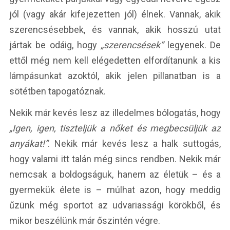
jól (vagy akár kifejezetten jól) élnek. Vannak, akik
szerencsésebbek, és vannak, akik hosszú utat
jártak be odáig, hogy
„szerencsések”
legyenek. De
ettől még nem kell elégedetten elfordítanunk a kis
lámpásunkat azoktól, akik jelen pillanatban is a
sötétben tapogatóznak.
Nekik már kevés lesz az illedelmes bólogatás, hogy
„Igen, igen, tiszteljük a nőket és megbecsüljük az
anyákat!”
. Nekik már kevés lesz a halk suttogás,
hogy valami itt talán még sincs rendben. Nekik már
nemcsak a boldogságuk, hanem az életük – és a
gyermekük élete is – múlhat azon, hogy meddig
űzünk még sportot az udvariassági körökből, és
mikor beszélünk már őszintén végre.