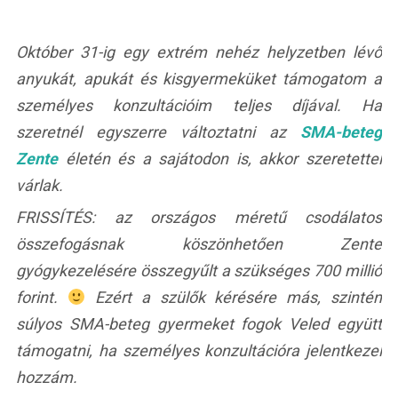
Október 31-ig egy extrém nehéz helyzetben lévő
anyukát, apukát és kisgyermeküket támogatom a
személyes konzultációim teljes díjával. Ha
szeretnél egyszerre változtatni az
SMA-beteg
Zente
életén és a sajátodon is, akkor szeretettel
várlak.
FRISSÍTÉS: az országos méretű csodálatos
összefogásnak köszönhetően Zente
gyógykezelésére összegyűlt a szükséges 700 millió
forint.
Ezért a szülők kérésére más, szintén
súlyos SMA-beteg gyermeket fogok Veled együtt
támogatni, ha személyes konzultációra jelentkezel
hozzám.