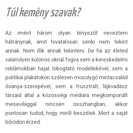
Túl kemény szavak?
Az imént három olyan tényezőt neveztem
hátránynak, amit hivatalosan senki nem tekint
annak. Nem illik annak tekinteni. De ha az életed
valamilyen különös oknál fogva sem a kereskedelmi
reklámokban hajat lobogtató modellekével, sem a
politikai plakátokon szélesen mosolygó mintacsalád
ősanya-szerepével, sem a frusztrált, lájkvadász
társaid által a közösségi médiára megkomponált
mesevilággal nincsen összhangban, akkor
pontosan tudod, hogy miről beszélek. Mert a saját
bőrödön érzed.