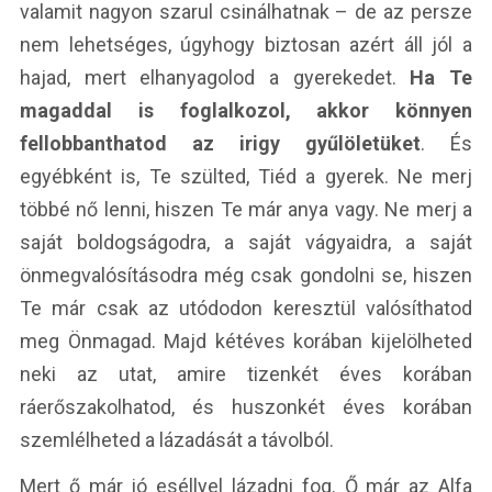
valamit nagyon szarul csinálhatnak – de az persze
nem lehetséges, úgyhogy biztosan azért áll jól a
hajad, mert elhanyagolod a gyerekedet.
Ha Te
magaddal is foglalkozol, akkor könnyen
fellobbanthatod az irigy gyűlöletüket
. És
egyébként is, Te szülted, Tiéd a gyerek. Ne merj
többé nő lenni, hiszen Te már anya vagy. Ne merj a
saját boldogságodra, a saját vágyaidra, a saját
önmegvalósításodra még csak gondolni se, hiszen
Te már csak az utódodon keresztül valósíthatod
meg Önmagad. Majd kétéves korában kijelölheted
neki az utat, amire tizenkét éves korában
ráerőszakolhatod, és huszonkét éves korában
szemlélheted a lázadását a távolból.
Mert ő már jó eséllyel lázadni fog. Ő már az Alfa