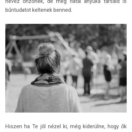
nevez önzőnek, de még fiatal anyuka társaid is
bűntudatot keltenek benned.
Hiszen ha Te jól nézel ki, még kiderülne, hogy ők