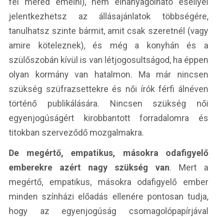
fel mered emelni), nem elhanyagolható eséllyel
jelentkezhetsz az állásajánlatok többségére,
tanulhatsz szinte bármit, amit csak szeretnél (vagy
amire köteleznek), és még a konyhán és a
szülőszobán kívül is van létjogosultságod, ha éppen
olyan kormány van hatalmon. Ma már nincsen
szükség szüfrazsettekre és női írók férfi álnéven
történő publikálására. Nincsen szükség női
egyenjogúságért kirobbantott forradalomra és
titokban szerveződő mozgalmakra.
De megértő, empatikus, másokra odafigyelő
emberekre azért nagy szükség van
. Mert a
megértő, empatikus, másokra odafigyelő ember
minden színházi előadás ellenére pontosan tudja,
hogy az egyenjogúság csomagolópapírjával