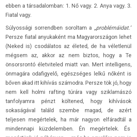
ebben a társadalomban: 1. Nő vagy. 2. Anya vagy. 3.
Fiatal vagy.
Súlyossági sorrendben soroltam a
„problémáidat.”
Persze fiatal anyukaként ma Magyarországon lehet
(Neked is) csodálatos az életed, de ha véletlenül
mégsem az, akkor az nem biztos, hogy a Te
önsorsrontó életviteled miatt van. Mert intelligens,
önmagára odafigyelő, egészséges lelkű nőként is
bőven akad itt kihívás számodra. Persze tök jó, hogy
nem kell holmi rafting túrára vagy sziklamászó
tanfolyamra pénzt költened, hogy kihívások
sokaságával találd szembe magad, de azért
teljesen megértelek, ha már nagyon elfáradtál a
mindennapi küzdelemben. Én megértelek. És