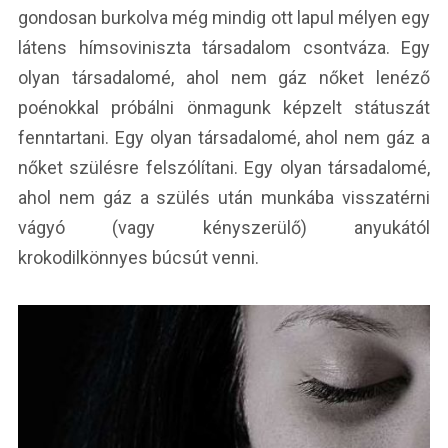
gondosan burkolva még mindig ott lapul mélyen egy
látens hímsoviniszta társadalom csontváza. Egy
olyan társadalomé, ahol nem gáz nőket lenéző
poénokkal próbálni önmagunk képzelt státuszát
fenntartani. Egy olyan társadalomé, ahol nem gáz a
nőket szülésre felszólítani. Egy olyan társadalomé,
ahol nem gáz a szülés után munkába visszatérni
vágyó (vagy kényszerülő) anyukától
krokodilkönnyes búcsút venni.