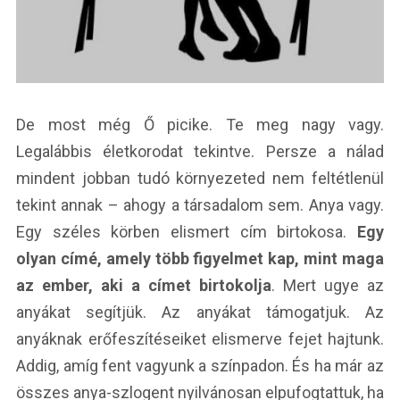
De most még Ő picike. Te meg nagy vagy.
Legalábbis életkorodat tekintve. Persze a nálad
mindent jobban tudó környezeted nem feltétlenül
tekint annak – ahogy a társadalom sem. Anya vagy.
Egy széles körben elismert cím birtokosa.
Egy
olyan címé, amely több figyelmet kap, mint maga
az ember, aki a címet birtokolja
. Mert ugye az
anyákat segítjük. Az anyákat támogatjuk. Az
anyáknak erőfeszítéseiket elismerve fejet hajtunk.
Addig, amíg fent vagyunk a színpadon. És ha már az
összes anya-szlogent nyilvánosan elpufogtattuk, ha