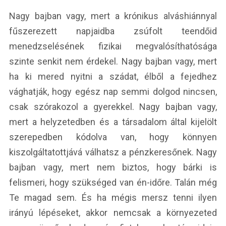
Nagy bajban vagy, mert a krónikus alváshiánnyal
fűszerezett napjaidba zsúfolt teendőid
menedzselésének fizikai megvalósíthatósága
szinte senkit nem érdekel. Nagy bajban vagy, mert
ha ki mered nyitni a szádat, élből a fejedhez
vághatják, hogy egész nap semmi dolgod nincsen,
csak szórakozol a gyerekkel. Nagy bajban vagy,
mert a helyzetedben és a társadalom által kijelölt
szerepedben kódolva van, hogy könnyen
kiszolgáltatottjává válhatsz a pénzkeresőnek. Nagy
bajban vagy, mert nem biztos, hogy bárki is
felismeri, hogy szükséged van én-időre. Talán még
Te magad sem. És ha mégis mersz tenni ilyen
irányú lépéseket, akkor nemcsak a környezeted