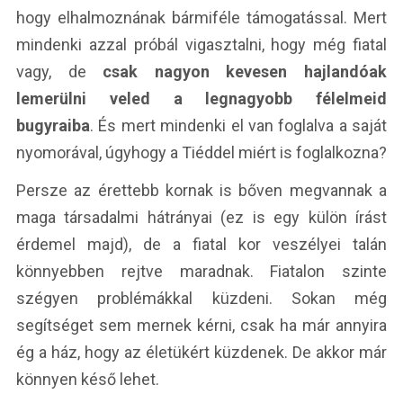
hogy elhalmoznának bármiféle támogatással. Mert
mindenki azzal próbál vigasztalni, hogy még fiatal
vagy, de
csak nagyon kevesen hajlandóak
lemerülni veled a legnagyobb félelmeid
bugyraiba
. És mert mindenki el van foglalva a saját
nyomorával, úgyhogy a Tiéddel miért is foglalkozna?
Persze az érettebb kornak is bőven megvannak a
maga társadalmi hátrányai (ez is egy külön írást
érdemel majd), de a fiatal kor veszélyei talán
könnyebben rejtve maradnak. Fiatalon szinte
szégyen problémákkal küzdeni. Sokan még
segítséget sem mernek kérni, csak ha már annyira
ég a ház, hogy az életükért küzdenek. De akkor már
könnyen késő lehet.