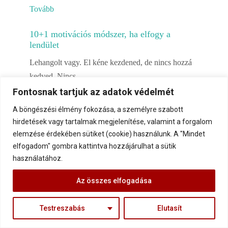
Tovább
10+1 motivációs módszer, ha elfogy a
lendület
Lehangolt vagy. El kéne kezdened, de nincs hozzá
kedved. Nincs
Fontosnak tartjuk az adatok védelmét
Tovább
A böngészési élmény fokozása, a személyre szabott
Mindennapi Motiváció – A fiatal anya, aki
hirdetések vagy tartalmak megjelenítése, valamint a forgalom
egész életét újraformálta gyermekéért
elemzése érdekében sütiket (cookie) használunk. A "Mindet
Lefelé csúszni mindig könnyebb, mint felfelé
elfogadom" gombra kattintva hozzájárulhat a sütik
használatához.
kapaszkodni. Míg az előbbihez
Tovább
Az összes elfogadása
A párkapcsolatok lassú halála
Testreszabás
Elutasít
Mindig olyan szépen kezdődik. Szerelem, vágy,