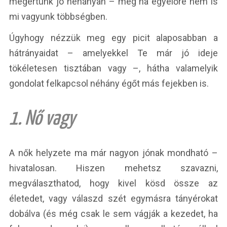
megértünk jó néhányan – még ha egyelőre nem is
mi vagyunk többségben.
Úgyhogy nézzük meg egy picit alaposabban a
hátrányaidat – amelyekkel Te már jó ideje
tökéletesen tisztában vagy –, hátha valamelyik
gondolat felkapcsol néhány égőt más fejekben is.
1. Nő vagy
A nők helyzete ma már nagyon jónak mondható –
hivatalosan. Hiszen mehetsz szavazni,
megválaszthatod, hogy kivel kösd össze az
életedet, vagy válaszd szét egymásra tányérokat
dobálva (és még csak le sem vágják a kezedet, ha