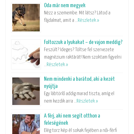
Oda már nem megyek
Nézz a szemembe. Mit látsz? Látod a
fájdalmat, amit a …
Részletek »
Foltozzuk a lyukakat – de vajon meddig?
Feszült? Ideges? Töltse fel szervezete
magnézium raktárát! Nem szoktam figyelni
…
Részletek »
Nem mindenki a barátod, aki a kezét
nyújtja
Egy lábtörlő addig marad tiszta, amíg el
nem kezdik arra …
Részletek »
A férj, aki nem segít otthon a
feleségének
Elég torz kép él sokak fejében a női-férfi