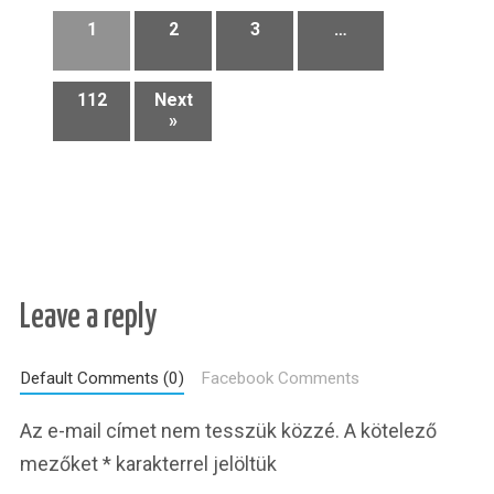
1
2
3
…
112
Next
»
Leave a reply
Default Comments (0)
Facebook Comments
Az e-mail címet nem tesszük közzé.
A kötelező
mezőket
*
karakterrel jelöltük