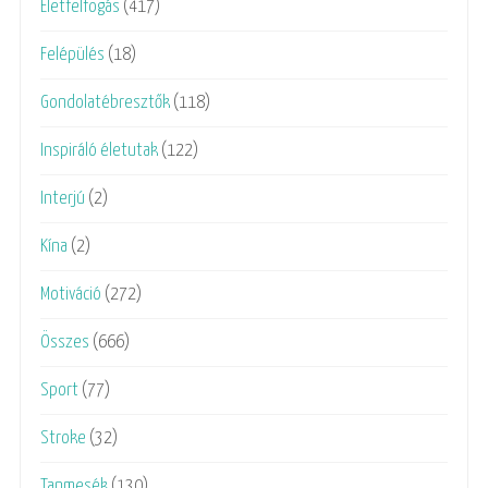
Életfelfogás
(417)
Felépülés
(18)
Gondolatébresztők
(118)
Inspiráló életutak
(122)
Interjú
(2)
Kína
(2)
Motiváció
(272)
Összes
(666)
Sport
(77)
Stroke
(32)
Tanmesék
(130)