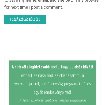
Save my name, email, and site URL in my browser
for next time I post a comment.
A hírlevél a legbiztosabb
módja, hogy az
elsők között
értesülj az írásaimról, az előadásaimról, a
workshopjaimról, a jótékonysági programjaimról és
egyéb rendezvényeimről:
A "Kérem az infókat" gombra kattintással elfogadom az