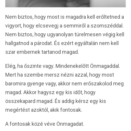
Nem biztos, hogy most is magadra kell erőltetned a
vigyort, hogy elcsevegj a semmiről a szomszéddal.
Nem biztos, hogy ugyanolyan türelmesen végig kell
hallgatnod a párodat. És ezért egyáltalán nem kell
szar embernek tartanod magad.
Elég, ha őszinte vagy. Mindenekelőtt Önmagaddal.
Mert ha szembe mersz nézni azzal, hogy most
baromira gyenge vagy, akkor nem erőszakolod meg
magad. Akkor hagysz egy kis időt, hogy
összekapard magad. És addig kérsz egy kis
megértést azoktól, akik fontosak.
A fontosak közé véve Önmagadat.