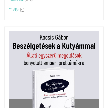
Túlélők
(5)