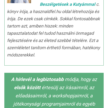
Beszélgetések a Kutyámmal
c.
könyv írója, a hasznaldfel.hu oldal létrehozója és
írója. De ezek csak címkék. Sokkal fontosabbnak
tartom azt, amiben hiszek: minden
tapasztalatodat fel tudod használni önmagad
fejlesztésére és az életed szebbé tételére. Ezt a
szemléletet tanítom érthető formában, hatékony
módszerekkel.
A hírlevél a legbiztosabb
módja, hogy az
elsők között
értesülj az írásaimról, az
előadásaimról, a workshopjaimról, a
jótékonysági programjaimról és egyéb