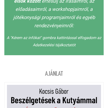
elsők között
értesülj az írásaimról, az
előadásaimról, a workshopjaimról, a
jótékonysági programjaimról és egyéb
rendezvényeimről:
A "Kérem az infókat" gombra kattintással elfogadom az
Adatkezelési tájékoztatót
AJÁNLAT