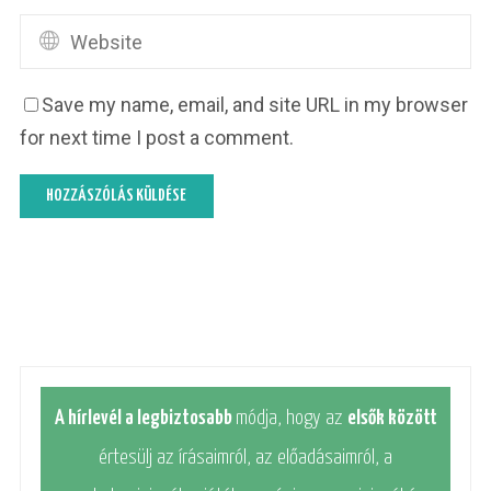
Save my name, email, and site URL in my browser
for next time I post a comment.
A hírlevél a legbiztosabb
módja, hogy az
elsők között
értesülj az írásaimról, az előadásaimról, a