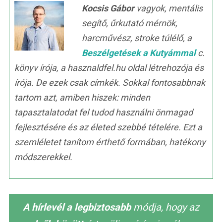
Kocsis Gábor
vagyok, mentális
segítő, űrkutató mérnök,
harcművész, stroke túlélő, a
Beszélgetések a Kutyámmal
c.
könyv írója, a hasznaldfel.hu oldal létrehozója és
írója. De ezek csak címkék. Sokkal fontosabbnak
tartom azt, amiben hiszek: minden
tapasztalatodat fel tudod használni önmagad
fejlesztésére és az életed szebbé tételére. Ezt a
szemléletet tanítom érthető formában, hatékony
módszerekkel.
A hírlevél a legbiztosabb
módja, hogy az