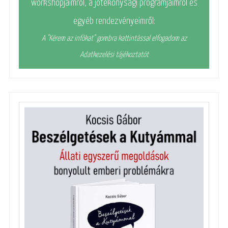
workshopjaimról, a jótékonysági programjaimról és
egyéb rendezvényeimről:
A "Kérem az infókat" gombra kattintással elfogadom az
Adatkezelési tájékoztatót