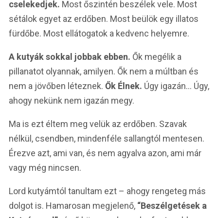
cselekedjek.
Most őszintén beszélek vele. Most
sétálok egyet az erdőben. Most beülök egy illatos
fürdőbe. Most ellátogatok a kedvenc helyemre.
A kutyák sokkal jobbak ebben.
Ők megélik a
pillanatot olyannak, amilyen. Ők nem a múltban és
nem a jövőben léteznek.
Ők Élnek.
Úgy igazán… Úgy,
ahogy nekünk nem igazán megy.
Ma is ezt éltem meg velük az erdőben. Szavak
nélkül, csendben, mindenféle sallangtól mentesen.
Érezve azt, ami van, és nem agyalva azon, ami már
vagy még nincsen.
Lord kutyámtól tanultam ezt – ahogy rengeteg más
dolgot is. Hamarosan megjelenő,
“Beszélgetések a