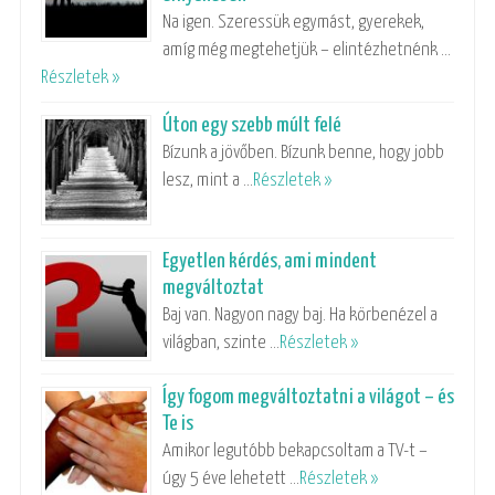
Na igen. Szeressük egymást, gyerekek,
amíg még megtehetjük – elintézhetnénk …
Részletek »
Úton egy szebb múlt felé
Bízunk a jövőben. Bízunk benne, hogy jobb
lesz, mint a …
Részletek »
Egyetlen kérdés, ami mindent
megváltoztat
Baj van. Nagyon nagy baj. Ha körbenézel a
világban, szinte …
Részletek »
Így fogom megváltoztatni a világot – és
Te is
Amikor legutóbb bekapcsoltam a TV-t –
úgy 5 éve lehetett …
Részletek »