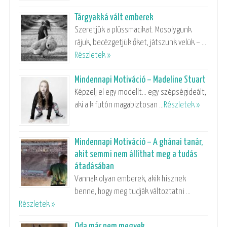
Tárgyakká vált emberek
Szeretjük a plüssmacikat. Mosolygunk
rájuk, becézgetjük őket, játszunk velük – …
Részletek »
Mindennapi Motiváció – Madeline Stuart
Képzelj el egy modellt… egy szépségideált,
aki a kifutón magabiztosan …
Részletek »
Mindennapi Motiváció – A ghánai tanár,
akit semmi nem állíthat meg a tudás
átadásában
Vannak olyan emberek, akik hisznek
benne, hogy meg tudják változtatni …
Részletek »
Oda már nem megyek