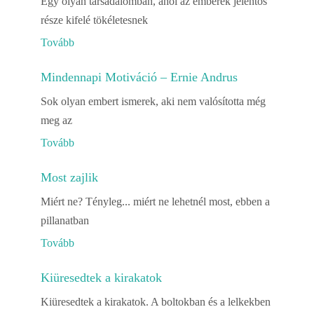
Egy olyan társadalomban, ahol az emberek jelentős
része kifelé tökéletesnek
Tovább
Mindennapi Motiváció – Ernie Andrus
Sok olyan embert ismerek, aki nem valósította még
meg az
Tovább
Most zajlik
Miért ne? Tényleg... miért ne lehetnél most, ebben a
pillanatban
Tovább
Kiüresedtek a kirakatok
Kiüresedtek a kirakatok. A boltokban és a lelkekben