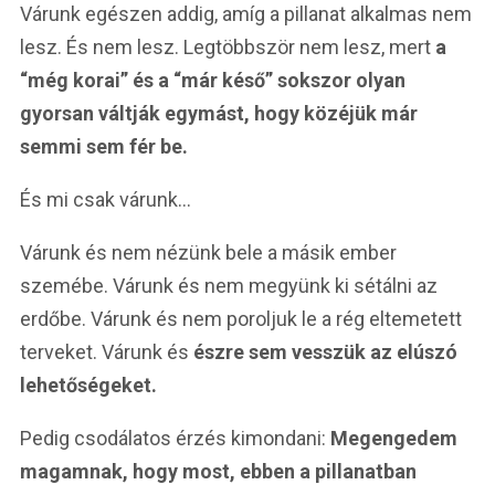
Várunk egészen addig, amíg a pillanat alkalmas nem
lesz. És nem lesz. Legtöbbször nem lesz, mert
a
“még korai” és a “már késő” sokszor olyan
gyorsan váltják egymást, hogy közéjük már
semmi sem fér be.
És mi csak várunk…
Várunk és nem nézünk bele a másik ember
szemébe. Várunk és nem megyünk ki sétálni az
erdőbe. Várunk és nem poroljuk le a rég eltemetett
terveket. Várunk és
észre sem vesszük az elúszó
lehetőségeket.
Pedig csodálatos érzés kimondani:
Megengedem
magamnak, hogy most, ebben a pillanatban