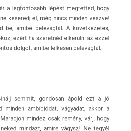
már a legfontosabb lépést megtetted, hogy
 ne keseredj el, még nincs minden veszve!
d be, amibe belevágtál. A következetes,
z, ezért ha szeretnéd elkerülni az ezzel
ontos dolgot, amibe lelkesen belevágtál.
sinálj semmit, gondosan ápold ezt a jó
d minden ambíciódat, vágyadat, akkor a
Maradjon mindez csak remény, várj, hogy
 neked mindazt, amire vágysz! Ne tegyél