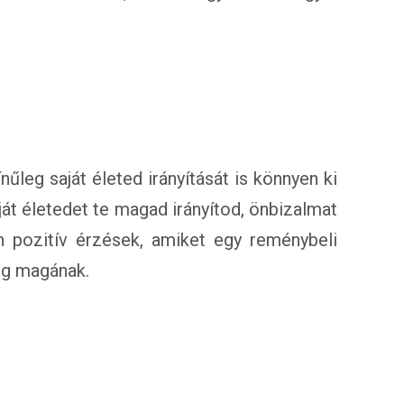
űleg saját életed irányítását is könnyen ki
ját életedet te magad irányítod, önbizalmat
n pozitív érzések, amiket egy reménybeli
eg magának.