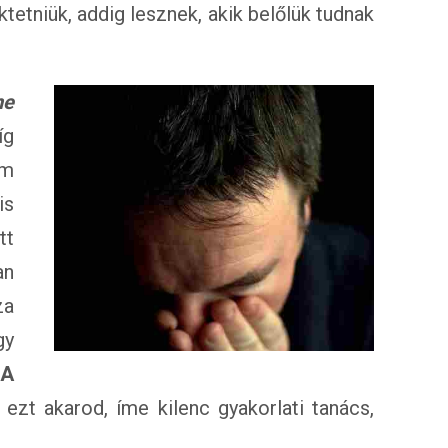
tetniük, addig lesznek, akik belőlük tudnak
ne
íg
em
is
tt
an
za
gy
A
 ezt akarod, íme kilenc gyakorlati tanács,