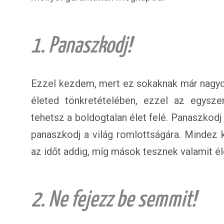
1. Panaszkodj!
Ezzel kezdem, mert ez sokaknak már nagyon
életed tönkretételében, ezzel az egyszer
tehetsz a boldogtalan élet felé. Panaszkod
panaszkodj a világ romlottságára. Mindez k
az időt addig, míg mások tesznek valamit él
2. Ne fejezz be semmit!