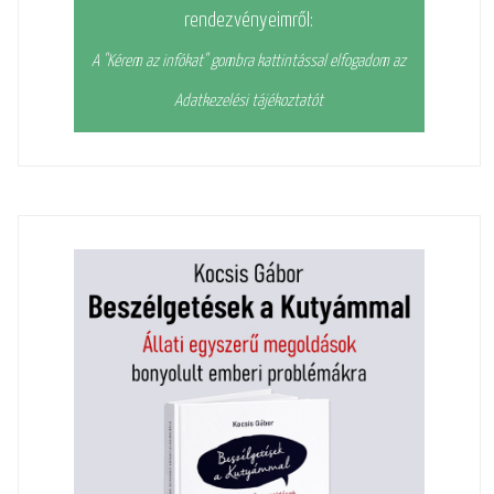
rendezvényeimről:
A "Kérem az infókat" gombra kattintással elfogadom az
Adatkezelési tájékoztatót