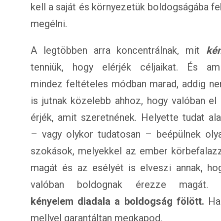
kell a saját és környezetük boldogságába fek
megélni.
A legtöbben arra koncentrálnak, mit
ké
tenniük, hogy elérjék céljaikat. És am
mindez feltételes módban marad, addig n
is jutnak közelebb ahhoz, hogy valóban el 
érjék, amit szeretnének. Helyette tudat ala
– vagy olykor tudatosan – beépülnek oly
szokások, melyekkel az ember körbefalaz
magát és az esélyét is elveszi annak, ho
valóban boldognak érezze magát.
kényelem diadala a boldogság fölött.
Ha
mellyel garantáltan megkapod.