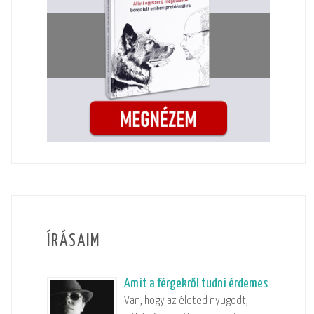
ÍRÁSAIM
Amit a férgekről tudni érdemes
Van, hogy az életed nyugodt,