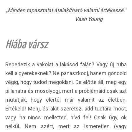
„Minden tapasztalat átalakítható valami értékessé.”
Vash Young
Hiába vársz
Repedezik a vakolat a lakásod falán? Vagy új ruha
kell a gyerekeknek? Ne panaszkodj, hanem gondold
végig, hogy tudod megoldani. De előtte állj meg egy
pillanatra és mosolyogj, mert a problémáid csak azt
mutatják, hogy elértél már valamit az életben.
Értékeld! Menj, és akit szeretsz, add tudtára most,
vagy ha nincs melletted, hívd fel! Csak úgy, ok
nélkül. Nem azért, mert az ismeretlen (vagy