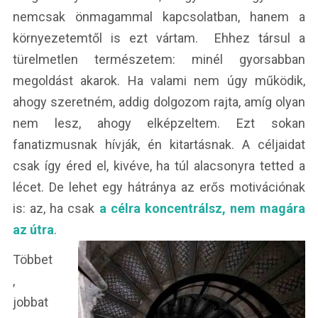
nemcsak önmagammal kapcsolatban, hanem a
környezetemtől is ezt vártam. Ehhez társul a
türelmetlen természetem: minél gyorsabban
megoldást akarok. Ha valami nem úgy működik,
ahogy szeretném, addig dolgozom rajta, amíg olyan
nem lesz, ahogy elképzeltem. Ezt sokan
fanatizmusnak hívják, én kitartásnak. A céljaidat
csak így éred el, kivéve, ha túl alacsonyra tetted a
lécet. De lehet egy hátránya az erős motivációnak
is: az, ha csak
a célra koncentrálsz, nem magára
az útra
.
Többet
,
jobbat