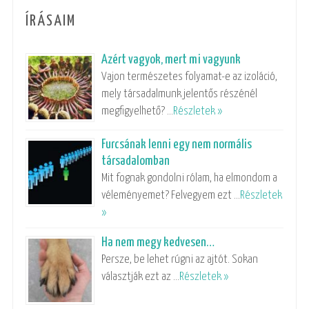
ÍRÁSAIM
Azért vagyok, mert mi vagyunk
Vajon természetes folyamat-e az izoláció,
mely társadalmunk jelentős részénél
megfigyelhető? …
Részletek »
Furcsának lenni egy nem normális
társadalomban
Mit fognak gondolni rólam, ha elmondom a
véleményemet? Felvegyem ezt …
Részletek
»
Ha nem megy kedvesen…
Persze, be lehet rúgni az ajtót. Sokan
választják ezt az …
Részletek »