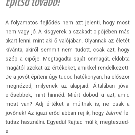
Építsd tovább!
A folyamatos fejlődés nem azt jelenti, hogy most
nem vagy jó. A kisgyerek a szakadt cipőjében más
akart lenni, mint aki ő valójában. Olyannak az életét
kívánta, akiről semmit nem tudott, csak azt, hogy
szép a cipője. Megtagadta saját önmagát, eldobta
magától azokat az értékeket, amikkel rendelkezett.
De a jövőt építeni úgy tudod hatékonyan, ha először
megnézed, milyenek az alapjaid. Általában jóval
erősebbek, mint hinnéd. Miért dobod ki azt, amid
most van? Adj értéket a múltnak is, ne csak a
jövőnek! Az igazi erőd abban rejlik, hogy
bármit
fel
tudsz használni. Egyedül Rajtad múlik, megteszed-
e.