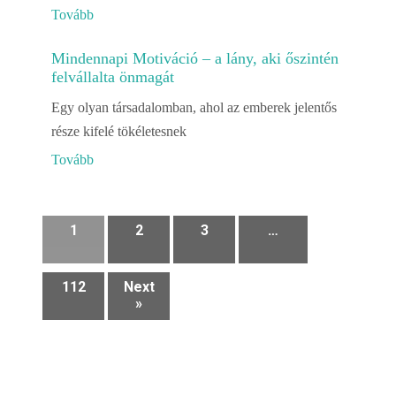
Tovább
Mindennapi Motiváció – a lány, aki őszintén
felvállalta önmagát
Egy olyan társadalomban, ahol az emberek jelentős
része kifelé tökéletesnek
Tovább
1
2
3
…
112
Next
»