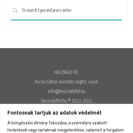
HASZNÁLD FEL
Kocsis Gábor mentális segítő, coach
info@hasznaldfel.hu
hasznaldfel.hu © 2013-2021
Írásaim szerzői jogi védelem alatt állnak, felhasználásuk kizárólag az
Fontosnak tartjuk az adatok védelmét
Adatvédelmi szabályzatnak megfelelően engedélyezett.
A böngészési élmény fokozása, a személyre szabott
Adatvédelem
◊
Adatkezelés
◊
Általános szerződési feltételek
◊
hirdetések vagy tartalmak megjelenítése, valamint a forgalom