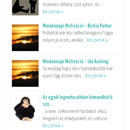
érdemes néhány szót ejteni. Az …
Részletek »
Mindennapi Motiváció – Richie Parker
Próbáltál már kéz nélkül bringázni? Ugye
milyen jó érzés, amikor …
Részletek »
Mindennapi Motiváció – Ida Keeling
Te meddig fogsz élni? Gondolkodtál már
ezen? Úgy értem: élni, …
Részletek »
Az egyik legnehezebben kimondható
szó…
…a nem. Lelkiismeret furdalást okoz,
megsérti az énképünket, és sokszor …
Részletek »