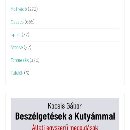
Motiváció
(272)
Összes
(666)
Sport
(77)
Stroke
(32)
Tanmesék
(130)
Túlélők
(5)