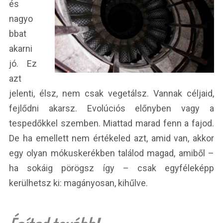
és
nagyo
bbat
akarni
jó. Ez
azt
jelenti, élsz, nem csak vegetálsz. Vannak céljaid,
fejlődni akarsz. Evolúciós előnyben vagy a
tespedőkkel szemben. Miattad marad fenn a fajod.
De ha emellett nem értékeled azt, amid van, akkor
egy olyan mókuskerékben találod magad, amiből –
ha sokáig pörögsz így – csak egyféleképp
kerülhetsz ki: magányosan, kihűlve.