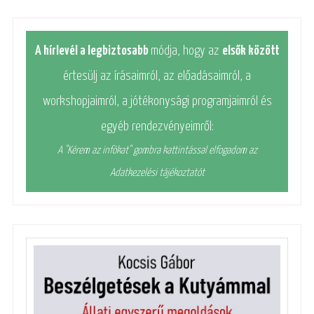
A hírlevél a legbiztosabb
módja, hogy az
elsők között
értesülj az írásaimról, az előadásaimról, a
workshopjaimról, a jótékonysági programjaimról és
egyéb rendezvényeimről:
A "Kérem az infókat" gombra kattintással elfogadom az
Adatkezelési tájékoztatót