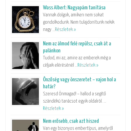
Wass Albert: Nagyapám tanítása
Vannak dolgok, amiken nem sokat
gondolkodunk. Nem tulajdonítunk nekik
nagy …
Részletek »
Nem az álmod felé repülsz, csak át a
palánkon
Tudod, mi az, amire az emberek még a
céljaik elérésénél …
Részletek »
Önzőség vagy önszeretet – vajon hol a
határ?
Szeresd Önmagad! – hallod a segítő
szándékú tanácsot egyik oldalról. …
Részletek »
Nem erősebb, csak azt hiszed
Van egy bizonyos embertípus, amelyről