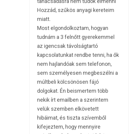
tanácsadásra nem tudok elmenni
Hozzád, szűkös anyagi kereteim
miatt.
Most elgondolkoztam, hogyan
tudnám a 3 felnőtt gyerekemmel
az igencsak távolságtartó
kapcsolatunkat rendbe tenni, ha ők
nem hajlandóak sem telefonon,
sem személyesen megbeszélni a
múltbeli kölcsönösen fájó
dolgokat. Én beismertem több
nekik írt emailben a szerintem
velük szemben elkövetett
hibáimat, és tiszta szívemből
kifejeztem, hogy mennyire