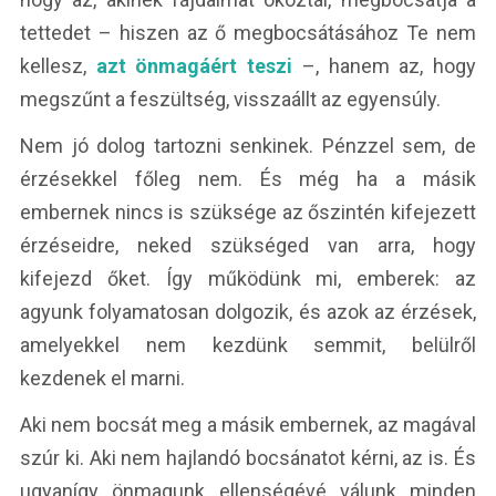
tettedet – hiszen az ő megbocsátásához Te nem
kellesz,
azt önmagáért teszi
–, hanem az, hogy
megszűnt a feszültség, visszaállt az egyensúly.
Nem jó dolog tartozni senkinek. Pénzzel sem, de
érzésekkel főleg nem. És még ha a másik
embernek nincs is szüksége az őszintén kifejezett
érzéseidre, neked szükséged van arra, hogy
kifejezd őket. Így működünk mi, emberek: az
agyunk folyamatosan dolgozik, és azok az érzések,
amelyekkel nem kezdünk semmit, belülről
kezdenek el marni.
Aki nem bocsát meg a másik embernek, az magával
szúr ki. Aki nem hajlandó bocsánatot kérni, az is. És
ugyanígy önmagunk ellenségévé válunk minden