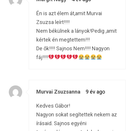
Én is azt élem át,amit Murvai
Zsuzsa leírt!!!!
Nem békülnek a lányok!Pedig ,amit
kértek én megtettem!!!
De ők!!!! Sajnos Nem!!!! Nagyon
fáj!!!!
Murvai Zsuzsanna
9 év ago
Kedves Gábor!
Nagyon sokat segítettek nekem az
írásaid. Sajnos egyéni