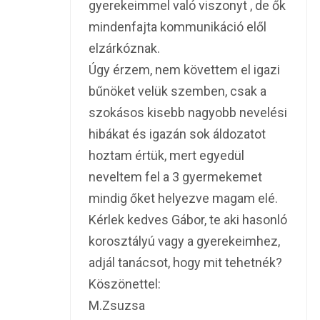
gyerekeimmel való viszonyt , de ők
mindenfajta kommunikáció elől
elzárkóznak.
Úgy érzem, nem követtem el igazi
bűnöket velük szemben, csak a
szokásos kisebb nagyobb nevelési
hibákat és igazán sok áldozatot
hoztam értük, mert egyedül
neveltem fel a 3 gyermekemet
mindig őket helyezve magam elé.
Kérlek kedves Gábor, te aki hasonló
korosztályú vagy a gyerekeimhez,
adjál tanácsot, hogy mit tehetnék?
Köszönettel:
M.Zsuzsa