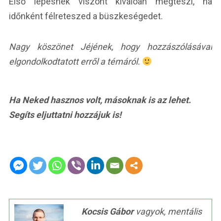
Első lépésnek viszont kiválóan megteszi, ha
időnként félreteszed a büszkeségedet.
Nagy köszönet Jéjének, hogy hozzászólásával
elgondolkodtatott erről a témáról.
Ha Neked hasznos volt, másoknak is az lehet.
Segíts eljuttatni hozzájuk is!
Kocsis Gábor
vagyok, mentális