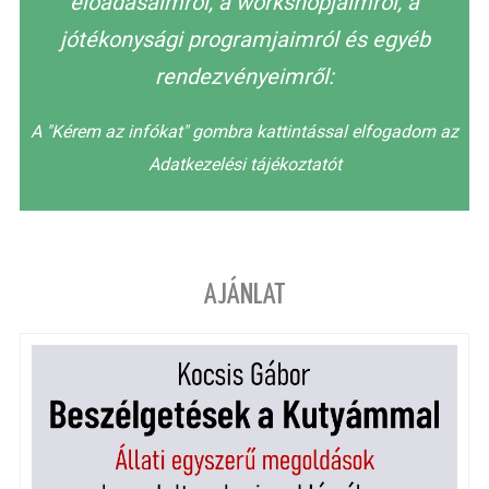
előadásaimról, a workshopjaimról, a
jótékonysági programjaimról és egyéb
rendezvényeimről:
A "Kérem az infókat" gombra kattintással elfogadom az
Adatkezelési tájékoztatót
AJÁNLAT