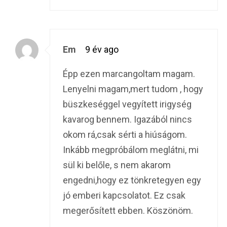
Em
9 év ago
Épp ezen marcangoltam magam.
Lenyelni magam,mert tudom , hogy
büszkeséggel vegyített irigység
kavarog bennem. Igazából nincs
okom rá,csak sérti a hiúságom.
Inkább megpróbálom meglátni, mi
sül ki belőle, s nem akarom
engedni,hogy ez tönkretegyen egy
jó emberi kapcsolatot. Ez csak
megerősített ebben. Köszönöm.