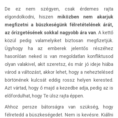
De ez nem szégyen, csak érdemes rajta
elgondolkodni, hiszen
miközben nem akarjuk
megfizetni a büszkeségünk félretételének árát,
az őrizgetésének sokkal nagyobb ára van
. A kettő
közül pedig valamelyiket biztosan megfizetjük.
Úgyhogy ha az emberek jelentős részéhez
hasonlóan neked is van megoldatlan konfliktusod
olyan valakivel, akit szeretsz, és már jó ideje hiába
várod a változást, akkor lehet, hogy a neheztelésed
börtönének kulcsát eddig rossz helyen kerested.
Azt vártad, hogy ő majd a kezedbe adja, pedig az is
előfordulhat, hogy Te ülsz rajta éppen.
Ahhoz persze bátorságra van szükség, hogy
félretedd a büszkeségedet. Nem is kevésre. Kiállni