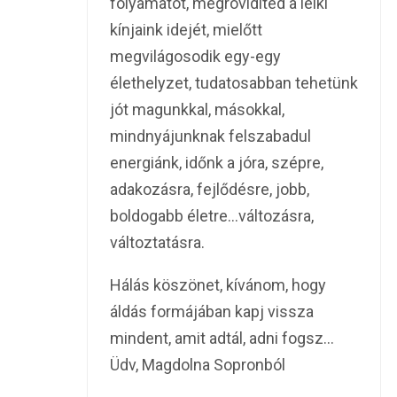
folyamatot, megrövidíted a lelki
kínjaink idejét, mielőtt
megvilágosodik egy-egy
élethelyzet, tudatosabban tehetünk
jót magunkkal, másokkal,
mindnyájunknak felszabadul
energiánk, időnk a jóra, szépre,
adakozásra, fejlődésre, jobb,
boldogabb életre…változásra,
változtatásra.
Hálás köszönet, kívánom, hogy
áldás formájában kapj vissza
mindent, amit adtál, adni fogsz…
Üdv, Magdolna Sopronból