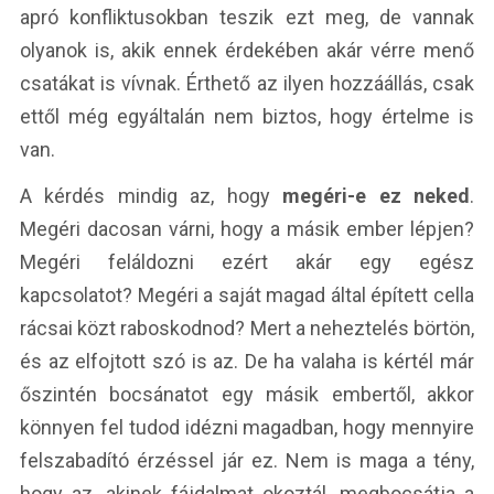
apró konfliktusokban teszik ezt meg, de vannak
olyanok is, akik ennek érdekében akár vérre menő
csatákat is vívnak. Érthető az ilyen hozzáállás, csak
ettől még egyáltalán nem biztos, hogy értelme is
van.
A kérdés mindig az, hogy
megéri-e ez neked
.
Megéri dacosan várni, hogy a másik ember lépjen?
Megéri feláldozni ezért akár egy egész
kapcsolatot? Megéri a saját magad által épített cella
rácsai közt raboskodnod? Mert a neheztelés börtön,
és az elfojtott szó is az. De ha valaha is kértél már
őszintén bocsánatot egy másik embertől, akkor
könnyen fel tudod idézni magadban, hogy mennyire
felszabadító érzéssel jár ez. Nem is maga a tény,
hogy az, akinek fájdalmat okoztál, megbocsátja a