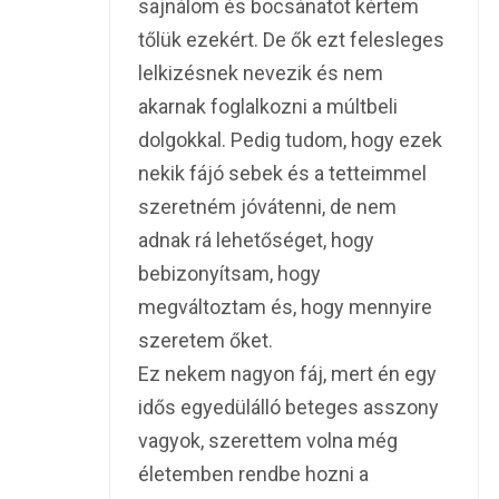
sajnálom és bocsánatot kértem
tőlük ezekért. De ők ezt felesleges
lelkizésnek nevezik és nem
akarnak foglalkozni a múltbeli
dolgokkal. Pedig tudom, hogy ezek
nekik fájó sebek és a tetteimmel
szeretném jóvátenni, de nem
adnak rá lehetőséget, hogy
bebizonyítsam, hogy
megváltoztam és, hogy mennyire
szeretem őket.
Ez nekem nagyon fáj, mert én egy
idős egyedülálló beteges asszony
vagyok, szerettem volna még
életemben rendbe hozni a