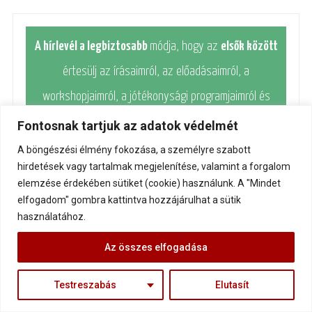
A hírlevél a legbiztosabb
módja, hogy az
elsők között
értesülj az írásaimról, az előadásaimról, a
workshopjaimról, a jótékonysági programjaimról és
egyéb rendezvényeimről:
Fontosnak tartjuk az adatok védelmét
A "Kérem az infókat" gombra kattintással elfogadom az
A böngészési élmény fokozása, a személyre szabott
hirdetések vagy tartalmak megjelenítése, valamint a forgalom
Adatkezelési tájékoztatót
elemzése érdekében sütiket (cookie) használunk. A "Mindet
elfogadom" gombra kattintva hozzájárulhat a sütik
használatához.
Az összes elfogadása
Testreszabás
Elutasít