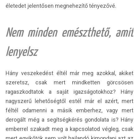
életedet jelentősen megnehezítő tényezővé.
Nem minden emészthető, amit
lenyelsz
Hány veszekedést éltél már meg azokkal, akiket
szeretsz, csak mert mindketten görcsösen
ragaszkodtatok a saját igazságotokhoz? Hány
nagyszerű lehetőségtől estél már el azért, mert
féltél odamenni a másik emberhez, vagy mert
derogált még a segítségkérés gondolata is? Hány
emberrel szakadt meg a kapcsolatod végleg, csak
mert egyikőtök sem volt hajlandó kimondani azt az