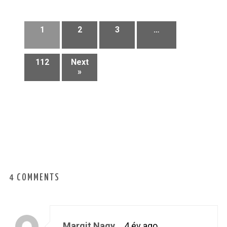
1
2
3
…
112
Next
»
4 COMMENTS
Margit Nagy
4 év ago