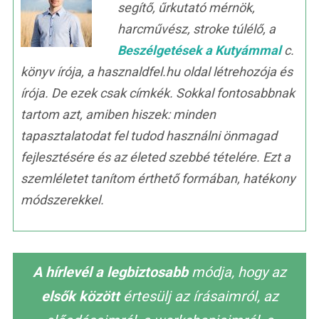
segítő, űrkutató mérnök,
harcművész, stroke túlélő, a
Beszélgetések a Kutyámmal
c.
könyv írója, a hasznaldfel.hu oldal létrehozója és
írója. De ezek csak címkék. Sokkal fontosabbnak
tartom azt, amiben hiszek: minden
tapasztalatodat fel tudod használni önmagad
fejlesztésére és az életed szebbé tételére. Ezt a
szemléletet tanítom érthető formában, hatékony
módszerekkel.
A hírlevél a legbiztosabb
módja, hogy az
elsők között
értesülj az írásaimról, az