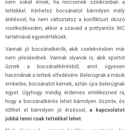
nem sokat érnek, ha nincsenek szinkronban a
tettekkel. Kérhetsz bocsánatot bármilyen mély
átéléssel, ha nem változtatsz a konfliktust okozó
viselkedéseden, akkor a szavaid a pottyantós WC
tartalmával egyenértékűek.
Vannak jó bocsánatkérők, akik cselekvésben már
nem jeleskednek. Vannak olyanok is, akik sportot
űznek a bocsánatkérésből, amit ügyesen
használnak a tetteik elfedésére. Belerúgnak a másik
emberbe, bocsánatot kérnek, aztán újra belerúgnak
egyet. Úgyhogy mindig érdemes emlékezned rá,
hogy a bocsánatkérés lehet bármilyen őszinte, és
tölthet el bármilyen jó érzéssel,
a kapcsolatot
jobbá tenni csak tettekkel lehet
.